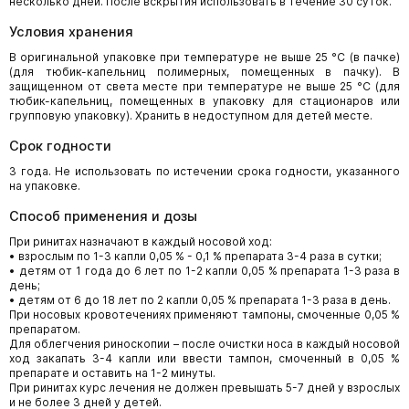
несколько дней. После вскрытия использовать в течение 30 суток.
Условия хранения
В оригинальной упаковке при температуре не выше 25 °С (в пачке)
(для тюбик-капельниц полимерных, помещенных в пачку). В
защищенном от света месте при температуре не выше 25 °С (для
тюбик-капельниц, помещенных в упаковку для стационаров или
групповую упаковку). Хранить в недоступном для детей месте.
Срок годности
3 года. Не использовать по истечении срока годности, указанного
на упаковке.
Способ применения и дозы
При ринитах назначают в каждый носовой ход:
• взрослым по 1-3 капли 0,05 % - 0,1 % препарата 3-4 раза в сутки;
• детям от 1 года до 6 лет по 1-2 капли 0,05 % препарата 1-3 раза в
день;
• детям от 6 до 18 лет по 2 капли 0,05 % препарата 1-3 раза в день.
При носовых кровотечениях применяют тампоны, смоченные 0,05 %
препаратом.
Для облегчения риноскопии – после очистки носа в каждый носовой
ход закапать 3-4 капли или ввести тампон, смоченный в 0,05 %
препарате и оставить на 1-2 минуты.
При ринитах курс лечения не должен превышать 5-7 дней у взрослых
и не более 3 дней у детей.