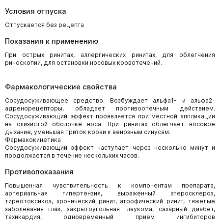
Условия отпуска
Отпускается без рецепта
Показания к применению
При острых ринитах, аллергических ринитах, для облегчения
риноскопии, для остановки носовых кровотечений.
Фармакологические свойства
Сосудосуживающее средство. Возбуждает альфа1- и альфа2-
адренорецепторы, обладает противоотечным действием.
Сосудосуживающий эффект проявляется при местной аппликации
на слизистой оболочке носа. При ринитах облегчает носовое
дыхание, уменьшая приток крови к венозным синусам.
Фармакокинетика
Сосудосуживающий эффект наступает через несколько минут и
продолжается в течение нескольких часов.
Противопоказания
Повышенная чувствительность к компонентам препарата,
артериальная гипертензия, выраженный атеросклероз,
тиреотоксикоз, хронический ринит, атрофический ринит, тяжелые
заболевания глаз, закрытоугольная глаукома, сахарный диабет,
тахикардия, одновременный прием ингибиторов