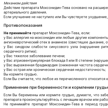
Механизм действия
Действие препарата Моксонидин-Тева основано на расшире
артериального давления.
Если улучшение не наступило или Вы чувствуете ухудшение,
Противопоказания
Не принимайте
препарат Моксонидин-Тева, если:
у Вас аллергия на моксонидин или любые другие компоненты
ангионевротический отек в анамнезе (свистящее дыхание, от
у Вас синдром слабости синусового узла (нарушение рит
сердечного ритма);
у Вас тяжелое заболевание печени;
у Вас атриовентрикулярная блокада II или III степени (нар
у Вас выраженная брадикардия (сниженная частота сердечн
у Вас острая или хроническая сердечная недостаточность;
Вы кормите грудью.
Если Вы считаете, что любое из перечисленного относится 
Применение при беременности и кормлении грудь
Если Вы беременны или кормите грудью, думаете, что заб
препарата проконсультируйтесь с лечащим врачом или рабо
Не принимайте препарат Моксонидин-Тева в период груд