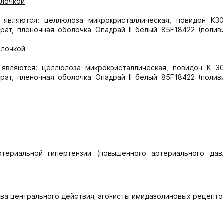
олочкой
 являются: целлюлоза микрокристаллическая, повидон К30
драт, пленочная оболочка Опадрай II белый 85F18422 (поли
олочкой
являются: целлюлоза микрокристаллическая, повидон К 30
драт, пленочная оболочка Опадрай II белый 85F18422 (поли
териальной гипертензии (повышенного артериального дав
тва центрального действия; агонисты имидазолиновых рецепт