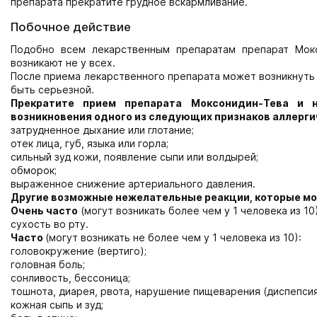
препарата прекратите грудное вскармливание.
Побочное действие
Подобно всем лекарственным препаратам препарат Мок
возникают не у всех.
После приема лекарственного препарата может возникнуть 
быть серьезной.
Прекратите прием препарата Моксонидин-Тева и 
возникновения одного из следующих признаков аллерги
затрудненное дыхание или глотание;
отек лица, губ, языка или горла;
сильный зуд кожи, появление сыпи или волдырей;
обморок;
выраженное снижение артериального давления.
Другие возможные нежелательные реакции, которые мо
Очень часто
(могут возникать более чем у 1 человека из 10)
сухость во рту.
Часто
(могут возникать не более чем у 1 человека из 10):
головокружение (вертиго);
головная боль;
сонливость, бессоница;
тошнота, диарея, рвота, нарушение пищеварения (диспепсия
кожная сыпь и зуд;