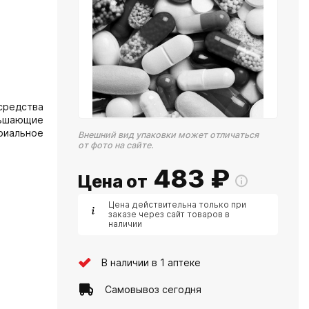
средства
ньшающие
риальное
Внешний вид упаковки может отличаться
от фото на сайте.
483
₽
Цена от
Цена действительна только при
заказе через сайт товаров в
наличии
В наличии в 1 аптеке
Самовывоз сегодня