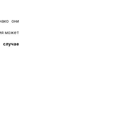
нако они
ция может
 случае