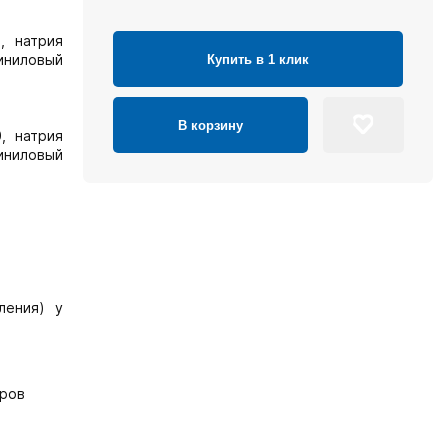
, натрия
виниловый
Купить в 1 клик
В корзину
, натрия
виниловый
ления) у
оров