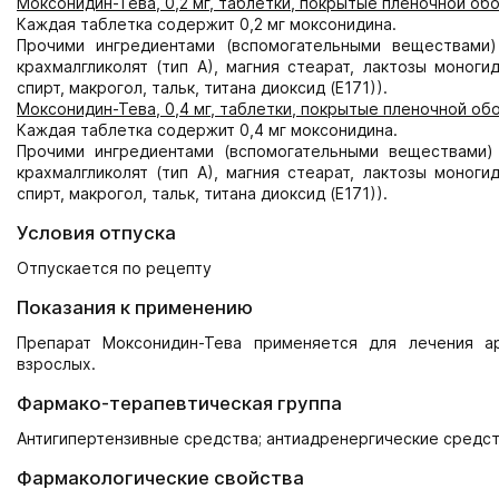
Моксонидин-Тева, 0,2 мг, таблетки, покрытые пленочной об
Каждая таблетка содержит 0,2 мг моксонидина.
Прочими ингредиентами (вспомогательными веществами)
крахмалгликолят (тип А), магния стеарат, лактозы моноги
спирт, макрогол, тальк, титана диоксид (Е171)).
Моксонидин-Тева, 0,4 мг, таблетки, покрытые пленочной об
Каждая таблетка содержит 0,4 мг моксонидина.
Прочими ингредиентами (вспомогательными веществами) 
крахмалгликолят (тип А), магния стеарат, лактозы моноги
спирт, макрогол, тальк, титана диоксид (Е171)).
Условия отпуска
Отпускается по рецепту
Показания к применению
Препарат Моксонидин-Тева применяется для лечения ар
взрослых.
Фармако-терапевтическая группа
Антигипертензивные средства; антиадренергические средс
Фармакологические свойства