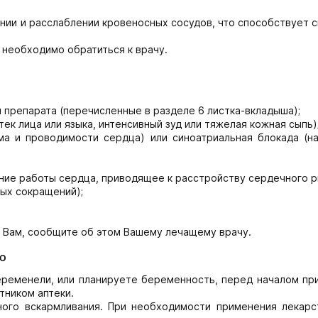
нии и расслаблении кровеносных сосудов, что способствует 
 необходимо обратиться к врачу.
 препарата (перечисленные в разделе 6 листка-вкладыша);
ек лица или языка, интенсивный зуд или тяжелая кожная сыпь)
ма и проводимости сердца) или синоатриальная блокада (н
ушение работы сердца, приводящее к расстройству сердечного р
ых сокращений);
к Вам, сообщите об этом Вашему лечащему врачу.
ю
еременели, или планируете беременность, перед началом пр
тником аптеки.
ного вскармливания. При необходимости применения лекарс