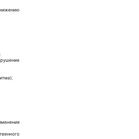
снижению
;
арушение
итма);
именения
твенного