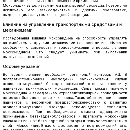
бензодиазепина при их одновременном применении.
Моксонидин выделяется путем канальцевой секреции. Поэтому не
исключено его взаимодействие с другими препаратами,
выделяющимися путем канальцевой секреции.
Влияние на управление транспортными средствами и
механизмами
Исследования влияния моксонидина на способность управлять
автомобилем и другими механизмами не проводились. Имеются
сообщения о сонливости и головокружении в период лечения
моксонидином. Это следует учитывать при выполнении
вышеуказанных действий.
Особые указания
Во время лечения необходим регулярный контроль АД. В
пострегистрационном наблюдении зафиксированы случаи
атриовентрикулярной блокады различной степени тяжести у
пациентов, принимающих моксонидин. Связь между приемом
моксонидина и замедлением атриовентрикулярной проводимости
не может быть полностью исключена. Таким образом, при лечении
пациентов с вероятной предрасположенностью к развитию
атриовентрикулярной блокады рекомендуется соблюдать
осторожность. При необходимости отмены одновременно
принимаемых бета-адреноблокаторов и препарата Моксонидин
сначала отменяют бета-адреноблокаторы и лишь через несколько
дней - Моксонидин. В настоящее время нет подтверждений того,