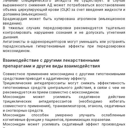
Лечение:
специфического антидота не существует. В случае
выраженного снижения АД может потребоваться восстановление
объема циркулирующей крови (ОЦК) за счет введения жидкости и
допамина (инъекционно).
Брадикардия может быть купирована атропином (инъекционное
введение).
В тяжелых случаях передозировки рекомендуется тщательно
контролировать нарушение сознания и не допускать угнетения
дыхания.
Антагонисты α-адренорецепторов могут уменьшать или устранять
парадоксальные гипертензивные эффекты при передозировке
моксонидином.
Взаимодействие с другими лекарственными
препаратами и другие виды взаимодействия
Совместное применение моксонидина с другими гипотензивными
средствами приводит к аддитивному эффекту.
Трициклические антидепрессанты могут снижать эффективность
гипотензивных средств центрального действия, в связи с чем не
рекомендуется их прием совместно с моксонидином.
Моксонидин может усиливать седативное действие
трициклических антидепрессантов (необходимо избегать
совместного применения), транквилизаторов, этанола, седативных
и снотворных средств.
Моксонидин способен умеренно улучшать ослабленные
когнитивные функции у пациентов, принимающих лоразепам.
Моксонидин может усиливать седативный эффект производных