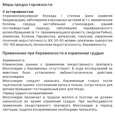
Меры предосторожности
С осторожностью
Атриовентрикулярная блокада I степени (риск развития
брадикардии), заболевания коронарных артерий (в т.ч. ишемическая
болезнь сердца, нестабильная стенокардия, ранний
постинфарктный период), заболевания периферического
кровообращения (в т.ч. перемежающаяся хромота, синдром Рейно),
эпилепсия, болезнь Паркинсона, депрессия, глаукома; умеренная
почечная недостаточность (КК
30-60 мл/мин, креатинин сыворотки
105-160 мкмоль/л), печеночная недостаточность; беременность.
Применение при беременности и кормлении грудью
Беременность
Клинические данные о применении лекарственного препарата
Моксонидин у беременных отсутствуют. В ходе исследований на
животных было установлено эмбриотоксическое действие
моксонидина.
Моксонидин следует назначать беременным только после
тщательной оценки соотношения риска и пользы, когда польза для
матери превышает потенциальный риск для плода.
Период грудного вскармливания
Моксонидин проникает в грудное молоко и поэтому не должен
назначаться во время кормления грудью. При необходимости
применения лекарственного препарата Моксонидин в период
лактации, грудное вскармливание необходимо прекратить.