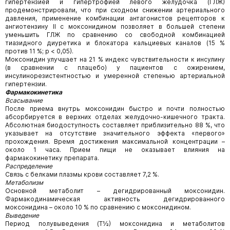
гипертензией и гипертрофией левого желудочка (ГЛЖ)
продемонстрировали, что при сходном снижении артериального
давления, применение комбинации антагонистов рецепторов к
ангиотензину II с моксонидином позволяет в большей степени
уменьшить ГЛЖ по сравнению со свободной комбинацией
тиазидного диуретика и блокатора кальциевых каналов (15 %
против 11 %; р < 0,05).
Моксонидин улучшает на 21 % индекс чувствительности к инсулину
(в сравнении с плацебо) у пациентов с ожирением,
инсулинорезистентностью и умеренной степенью артериальной
гипертензии.
Фармакокинетика
Всасывание
После приема внутрь моксонидин быстро и почти полностью
абсорбируется в верхних отделах желудочно-кишечного тракта.
Абсолютная биодоступность составляет приблизительно 88 %, что
указывает на отсутствие значительного эффекта «первого»
прохождения. Время достижения максимальной концентрации –
около 1 часа. Прием пищи не оказывает влияния на
фармакокинетику препарата.
Распределение
Связь с белками плазмы крови составляет 7,2 %.
Метаболизм
Основной метаболит – дегидрированный моксонидин.
Фармакодинамическая активность дегидрированного
моксонидина – около 10 % по сравнению с моксонидином.
Выведение
Период полувыведения (Т½) моксонидина и метаболитов