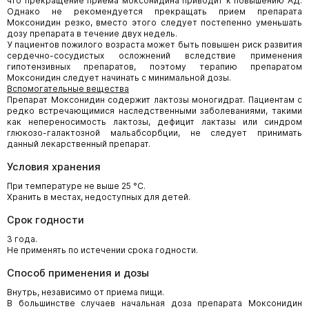
что прекращение приема моксонидина приводит к повышению АД.
Однако не рекомендуется прекращать прием препарата
Моксонидин резко, вместо этого следует постепенно уменьшать
дозу препарата в течение двух недель.
У пациентов пожилого возраста может быть повышен риск развития
сердечно-сосудистых осложнений вследствие применения
гипотензивных препаратов, поэтому терапию препаратом
Моксонидин следует начинать с минимальной дозы.
Вспомогательные вещества
Препарат Моксонидин содержит лактозы моногидрат. Пациентам с
редко встречающимися наследственными заболеваниями, такими
как непереносимость лактозы, дефицит лактазы или синдром
глюкозо-галактозной мальабсорбции, не следует принимать
данный лекарственный препарат.
Условия хранения
При температуре не выше 25 °С.
Хранить в местах, недоступных для детей.
Срок годности
3 года.
Не применять по истечении срока годности.
Способ применения и дозы
Внутрь, независимо от приема пищи.
В большинстве случаев начальная доза препарата Моксонидин