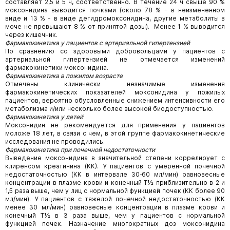
составляет 2,5 и 5 ч, соответственно. В течение 24 ч свыше 90 %
моксонидина выводится почками (около 78 % - в неизмененном
виде и 13 % - в виде дегидромоксонидина, другие метаболиты в
моче не превышают 8 % от принятой дозы). Менее 1 % выводится
через кишечник.
Фармакокинетика у пациентов с артериальной гипертензией
По сравнению со здоровыми добровольцами у пациентов с
артериальной гипертензией не отмечается изменений
фармакокинетики моксонидина.
Фармакокинетика в пожилом возрасте
Отмечены клинически незначимые изменения
фармакокинетических показателей моксонидина у пожилых
пациентов, вероятно обусловленные снижением интенсивности его
метаболизма и/или несколько более высокой биодоступностью.
Фармакокинетика у детей
Моксонидин не рекомендуется для применения у пациентов
моложе 18 лет, в связи с чем, в этой группе фармакокинетические
исследования не проводились.
Фармакокинетика при почечной недостаточности
Выведение моксонидина в значительной степени коррелирует с
клиренсом креатинина (КК).
У пациентов с умеренной почечной
недостаточностью (КК в интервале 30‑60 мл/мин) равновесные
концентрации в плазме крови и конечный Т½ приблизительно в 2 и
1,5 раза выше, чем у лиц с нормальной функцией почек (КК более 90
мл/мин). У пациентов с тяжелой почечной недостаточностью (КК
менее 30 мл/мин) равновесные концентрации в плазме крови и
конечный Т½ в 3 раза выше, чем у пациентов с нормальной
функцией почек. Назначение многократных доз моксонидина