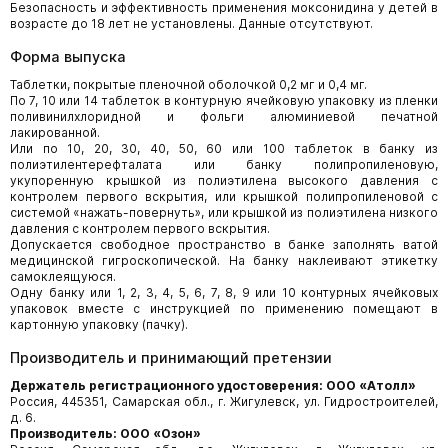
Безопасность и эффективность применения моксонидина у детей в
возрасте до 18 лет не установлены. Данные отсутствуют.
Форма выпуска
Таблетки, покрытые пленочной оболочкой 0,2 мг и 0,4 мг.
По 7, 10 или 14 таблеток в контурную ячейковую упаковку из пленки
поливинилхлоридной и фольги алюминиевой печатной
лакированной.
Или по 10, 20, 30, 40, 50, 60 или 100 таблеток в банку из
полиэтилентерефталата или банку полипропиленовую,
укупоренную крышкой из полиэтилена высокого давления с
контролем первого вскрытия, или крышкой полипропиленовой с
системой «нажать-повернуть», или крышкой из полиэтилена низкого
давления с контролем первого вскрытия.
Допускается свободное пространство в банке заполнять ватой
медицинской гигроскопической. На банку наклеивают этикетку
самоклеящуюся.
Одну банку или 1, 2, 3, 4, 5, 6, 7, 8, 9 или 10 контурных ячейковых
упаковок вместе с инструкцией по применению помещают в
картонную упаковку (пачку).
Производитель и принимающий претензии
Держатель регистрационного удостоверения: ООО «Атолл»
Россия, 445351, Самарская обл., г. Жигулевск, ул. Гидростроителей,
д. 6.
Производитель: ООО «Озон»