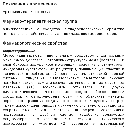
Показания к применению
Артериальная гипертензия.
Фармако-терапевтическая группа
антигипертензивные средства; антиадренергические средства
центрального действия; агонисты имидазолиновых рецепторов.
Фармакологические свойства
Фармакодинамика
Моксонидин является гипотензивным средством с центральным
механизмом действия. В стволовых структурах мозга (ростральный
слой боковых желудочков) моксонидин селективно стимулирует
имидазолин-чувствительные рецепторы, принимающие участие в
тонической и рефлекторной регуляции симпатической нервной
системы. Стимуляция имидазолиновых рецепторов снижает
периферическую симпатическую активность и артериальное
давление (АД). Моксонидин отличается от других
симпатолитических гипотензивных средств более низким
сродством к α2-адренорецепторам, что объясняет меньшую
вероятность развития седативного эффекта и сухости во рту.
Прием моксонидина приводит к снижению системного сосудистого
сопротивления и АД. Гипотензивный эффект моксонидина
подтвержден в двойных слепых плацебо-контролируемых
рандомизированных исследованиях. Результаты клинического
исследования с участием 42 пациентов с артериальной