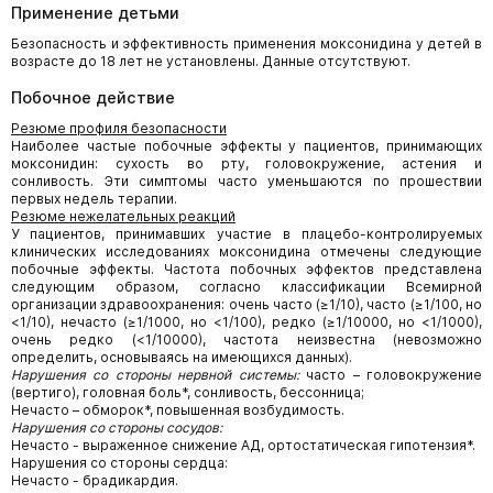
Применение детьми
Безопасность и эффективность применения моксонидина у детей в
возрасте до 18 лет не установлены. Данные отсутствуют.
Побочное действие
Резюме профиля безопасности
Наиболее частые побочные эффекты у пациентов, принимающих
моксонидин: сухость во рту, головокружение, астения и
сонливость. Эти симптомы часто уменьшаются по прошествии
первых недель терапии.
Резюме нежелательных реакций
У пациентов, принимавших участие в плацебо-контролируемых
клинических исследованиях моксонидина отмечены следующие
побочные эффекты. Частота побочных эффектов представлена
следующим образом, согласно классификации Всемирной
организации здравоохранения: очень часто (≥1/10), часто (≥1/100, но
<1/10), нечасто (≥1/1000, но <1/100), редко (≥1/10000, но <1/1000),
очень редко (<1/10000), частота неизвестна (невозможно
определить, основываясь на имеющихся данных).
Нарушения со стороны нервной системы:
часто – головокружение
(вертиго), головная боль*, сонливость, бессонница;
Нечасто – обморок*, повышенная возбудимость.
Нарушения со стороны сосудов:
Нечасто - выраженное снижение АД, ортостатическая гипотензия*.
Нарушения со стороны сердца:
Нечасто - брадикардия.