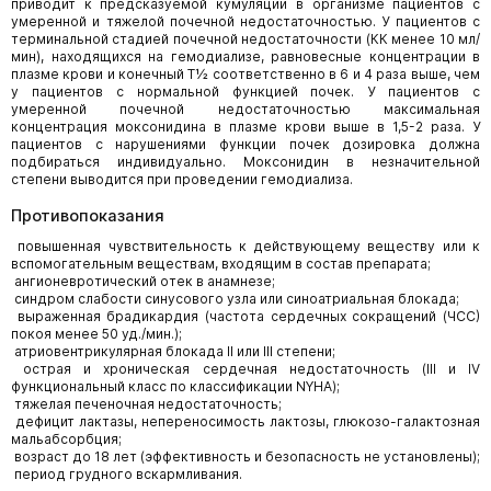
приводит к предсказуемой кумуляции в организме пациентов с
умеренной и тяжелой почечной недостаточностью. У пациентов с
терминальной стадией почечной недостаточности (КК менее 10 мл/
мин), находящихся на гемодиализе, равновесные концентрации в
плазме крови и конечный Т½ соответственно в 6 и 4 раза выше, чем
у пациентов с нормальной функцией почек. У пациентов с
умеренной почечной недостаточностью максимальная
концентрация моксонидина в плазме крови выше в 1,5-2 раза. У
пациентов с нарушениями функции почек дозировка должна
подбираться индивидуально. Моксонидин в незначительной
степени выводится при проведении гемодиализа.
Противопоказания
повышенная чувствительность к действующему веществу или к
вспомогательным веществам, входящим в состав препарата;
ангионевротический отек в анамнезе;
синдром слабости синусового узла или синоатриальная блокада;
выраженная брадикардия (частота сердечных сокращений (ЧСС)
покоя менее 50 уд./мин.);
атриовентрикулярная блокада II или III степени;
острая и хроническая сердечная недостаточность (III и IV
функциональный класс по классификации NYHA);
тяжелая печеночная недостаточность;
дефицит лактазы, непереносимость лактозы, глюкозо-галактозная
мальабсорбция;
возраст до 18 лет (эффективность и безопасность не установлены);
период грудного вскармливания.