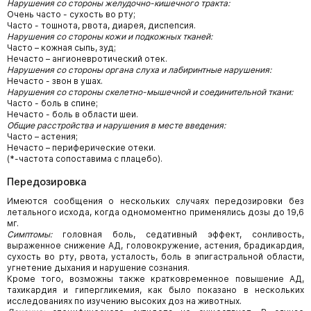
Нарушения со стороны желудочно-кишечного тракта:
Очень часто - сухость во рту;
Часто - тошнота, рвота, диарея, диспепсия.
Нарушения со стороны кожи и подкожных тканей:
Часто – кожная сыпь, зуд;
Нечасто – ангионевротический отек.
Нарушения со стороны органа слуха и лабиринтные нарушения:
Нечасто - звон в ушах.
Нарушения со стороны скелетно-мышечной и соединительной ткани:
Часто - боль в спине;
Нечасто - боль в области шеи.
Общие расстройства и нарушения в месте введения:
Часто – астения;
Нечасто – периферические отеки.
(*-частота сопоставима с плацебо).
Передозировка
Имеются сообщения о нескольких случаях передозировки без
летального исхода, когда одномоментно применялись дозы до 19,6
мг.
Симптомы:
головная боль, седативный эффект, сонливость,
выраженное снижение АД, головокружение, астения, брадикардия,
сухость во рту, рвота, усталость, боль в эпигастральной области,
угнетение дыхания и нарушение сознания.
Кроме того, возможны также кратковременное повышение АД,
тахикардия и гипергликемия, как было показано в нескольких
исследованиях по изучению высоких доз на животных.