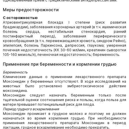
одновременный прием с трициклическими антидепрессантами.
Меры предосторожности
С осторожностью
Атриовентрикулярная блокада I степени (риск развития
брадикардии), заболевания коронарных артерий (в т.ч. ишемическая
болезнь сердца, нестабильная стенокардия, ранний
постинфарктный период), заболевания периферического
кровообращения (в т.ч. перемежающаяся хромота, синдром Рейно),
эпилепсия, болезнь Паркинсона, депрессия, глаукома; умеренная
почечная недостаточность (КК
30-60 мл/мин, креатинин сыворотки
105-160 мкмоль/л), печеночная недостаточность; беременность.
Применение при беременности и кормлении грудью
Беременность
Клинические данные о применении лекарственного препарата
Моксонидин у беременных отсутствуют. В ходе исследований на
животных было установлено эмбриотоксическое действие
моксонидина.
Моксонидин следует назначать беременным только после
тщательной оценки соотношения риска и пользы, когда польза для
матери превышает потенциальный риск для плода.
Период грудного вскармливания
Моксонидин проникает в грудное молоко и поэтому не должен
назначаться во время кормления грудью. При необходимости
применения лекарственного препарата Моксонидин в период
лактации, грудное вскармливание необходимо прекратить.