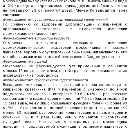
моксонидина выводится почками (около 78% - в неизмененном виде
и 13% - в виде дегидриромоксонидина, другие метаболиты в моче
не превышают 8% от принятой дозы). Менее 1% выводится через
кишечник.
Фармакокинетика у пациентов с артериальной гипертензией
По сравнению со здоровыми добровольцами у пациентов с
артериальной гипертензией не отмечается изменений
фармакокинетики моксонидина.
Фармакокинетика в пожилом возрасте
Отмечены клинически незначимые изменения
фармакокинетических показателей моксонидина у пожилых
пациентов, вероятно обусловленные снижением интенсивности его
метаболизма и/или несколько более высокой биодоступностью.
Фармакокинетика у детей
Моксонидин не рекомендуется для применения у пациентов
моложе 18 лет, в связи с чем, в этой группе фармакокинетические
исследования не проводились.
Фармакокинетика при почечной недостаточности
Выведение моксонидина в значительной степени коррелирует с
клиренсом креатинина (КК).
У пациентов с умеренной почечной
недостаточностью (КК в интервале 30‑60 мл/мин) равновесные
концентрации в плазме крови и конечный Т½ приблизительно в 2 и
1,5 раза выше, чем у лиц с нормальной функцией почек (КК более 90
мл/мин). У пациентов с тяжелой почечной недостаточностью (КК
менее 30 мл/мин) равновесные концентрации в плазме крови и
конечный Т½ в 3 раза выше, чем у пациентов с нормальной
функцией почек. Назначение многократных доз моксонидина
приводит к предсказуемой кумуляции в организме пациентов с