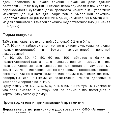
дозы, особенно в начале лечения. Начальная доза должна
составлять 0,2 мг в сутки. В случае необходимости и при хорошей
переносимости суточная доза препарата может быть увеличена
максимум до 0,4 мг для пациентов с умеренной почечной
недостаточностью (КК более 30 мл/мин, но менее 60 мл/мин) и 0,3
мг для пациентов с тяжелой почечной недостаточностью (КК менее
30 мл/мин).
Форма выпуска
Таблетки, покрытые пленочной оболочкой 0,2 мг и 0,4 мг.
По 7, 10 или 14 таблеток в контурную ячейковую упаковку из пленки
поливинилхлоридной и фольги алюминиевой печатной
лакированной.
По 10, 20, 30, 40, 50, 60 или 100 таблеток в банки из
полиэтилентерефталата для лекарственных средств или
полипропиленовые для лекарственных средств, укупоренные
крышками из полиэтилена высокого давления с контролем первого
вскрытия, или крышками полипропиленовыми с системой «нажать-
повернуть» или крышками из полиэтилена низкого давления с
контролем первого вскрытия.
Одну банку или 1, 2, 3, 4, 5, 6, 7, 8, 9 или 10 контурных ячейковых
упаковок вместе с инструкцией по применению помещают в
картонную упаковку (пачку).
Производитель и принимающий претензии
Держатель регистрационного удостоверения: ООО «Атолл»