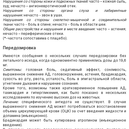
Нарушения со стороны кожи и подкожных тканей:
часто – кожная сыпь,
зуд; нечасто – ангионевротический отек.
Нарушения со стороны органа слуха и лабиринтные
нарушения:
нечасто - звон в ушах.
Нарушения со стороны скелетно-мышечной и соединительной
ткани:
часто - боль в спине; нечасто - боль в области шеи.
Общие расстройства и нарушения в месте введения:
часто – астения;
нечасто – периферические отеки.
(*-частота сопоставима с плацебо).
Передозировка
Имеются сообщения о нескольких случаях передозировки без
летального исхода, когда одномоментно применялись дозы до 19,6
мг.
Симптомы:
головная боль, седативный эффект, сонливость,
выраженное снижение АД, головокружение, астения, брадикардия,
сухость во рту, рвота, усталость, боль в эпигастральной области,
угнетение дыхания и нарушение сознания.
Кроме того, возможны также кратковременное повышение АД,
тахикардия и гипергликемия, как было показано в нескольких
исследованиях по изучению высоких доз на животных.
Лечение:
специфического антидота не существует. В случае
выраженного снижения АД может потребоваться восстановление
объема циркулирующей крови (ОЦК) за счет введения жидкости и
допамина (инъекционно).
Брадикардия может быть купирована атропином (инъекционное
введение).