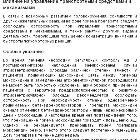
Влияние на управление транспортными средствами и
механизмами
В связи с возможным развитием головокружения, сонливости и
других нежелательных реакций на фоне приема препарата, следует
соблюдать осторожность при управлении транспортными
средствами и механизмами, а также занятии другими видами
деятельности, требующими повышенной концентрации внимания и
быстроты психомоторных реакций.
Особые указания
Во время лечения необходим регулярный контроль АД. В
постмаркетинговом наблюдении зафиксированы случаи
атриовентрикулярной блокады различной степени тяжести у
пациентов, принимающих моксонидин. Связь между приемом
моксонидина и замедлением атриовентрикулярной проводимости
не может быть полностью исключена. Таким образом, при лечении
пациентов с вероятной предрасположенностью к развитию
атриовентрикулярной блокады рекомендуется соблюдать
осторожность. При необходимости отмены одновременно
принимаемых бета-адреноблокаторов и препарата Моксонидин
сначала отменяют бета-адреноблокаторы и лишь через несколько
дней - Моксонидин. В настоящее время нет подтверждений того,
что прекращение приема моксонидина приводит к повышению АД.
Однако не рекомендуется прекращать прием препарата
Моксонидин резко, вместо этого следует постепенно уменьшать
дозу препарата в течение двух недель.