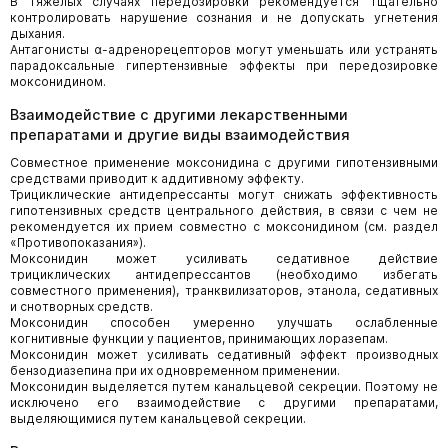
В тяжелых случаях передозировки рекомендуется тщательно
контролировать нарушение сознания и не допускать угнетения
дыхания.
Антагонисты α-адренорецепторов могут уменьшать или устранять
парадоксальные гипертензивные эффекты при передозировке
моксонидином.
Взаимодействие с другими лекарственными
препаратами и другие виды взаимодействия
Совместное применение моксонидина с другими гипотензивными
средствами приводит к аддитивному эффекту.
Трициклические антидепрессанты могут снижать эффективность
гипотензивных средств центрального действия, в связи с чем не
рекомендуется их прием совместно с моксонидином (см. раздел
«Противопоказания»).
Моксонидин может усиливать седативное действие
трициклических антидепрессантов (необходимо избегать
совместного применения), транквилизаторов, этанола, седативных
и снотворных средств.
Моксонидин способен умеренно улучшать ослабленные
когнитивные функции у пациентов, принимающих лоразепам.
Моксонидин может усиливать седативный эффект производных
бензодиазепина при их одновременном применении.
Моксонидин выделяется путем канальцевой секреции. Поэтому не
исключено его взаимодействие с другими препаратами,
выделяющимися путем канальцевой секреции.