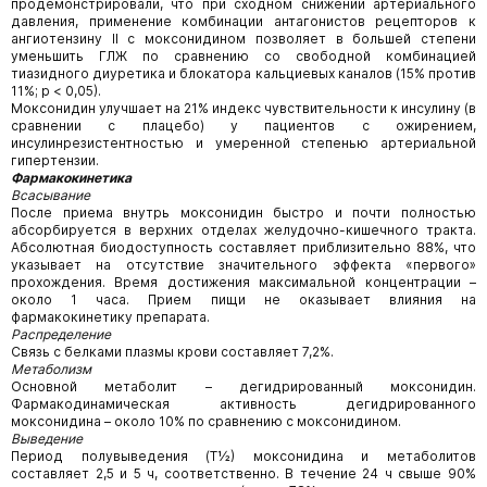
продемонстрировали, что при сходном снижении артериального
давления, применение комбинации антагонистов рецепторов к
ангиотензину II с моксонидином позволяет в большей степени
уменьшить ГЛЖ по сравнению со свободной комбинацией
тиазидного диуретика и блокатора кальциевых каналов (15% против
11%; р < 0,05).
Моксонидин улучшает на 21% индекс чувствительности к инсулину (в
сравнении с плацебо) у пациентов с ожирением,
инсулинрезистентностью и умеренной степенью артериальной
гипертензии.
Фармакокинетика
Всасывание
После приема внутрь моксонидин быстро и почти полностью
абсорбируется в верхних отделах желудочно-кишечного тракта.
Абсолютная биодоступность составляет приблизительно 88%, что
указывает на отсутствие значительного эффекта «первого»
прохождения. Время достижения максимальной концентрации –
около 1 часа. Прием пищи не оказывает влияния на
фармакокинетику препарата.
Распределение
Связь с белками плазмы крови составляет 7,2%.
Метаболизм
Основной метаболит – дегидрированный моксонидин.
Фармакодинамическая активность дегидрированного
моксонидина – около 10% по сравнению с моксонидином.
Выведение
Период полувыведения (Т½) моксонидина и метаболитов
составляет 2,5 и 5 ч, соответственно. В течение 24 ч свыше 90%