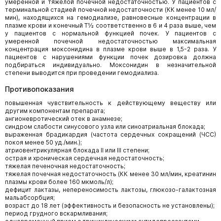
умеренной и тяжелой почечной недостаточностью. У пациентов с
терминальной стадией почечной недостаточности (КК менее 10 мл/
мин), находящихся на гемодиализе, равновесные концентрации в
плазме крови и конечный Т½ соответственно в 6 и 4 раза выше, чем
у пациентов с нормальной функцией почек. У пациентов с
умеренной почечной недостаточностью максимальная
концентрация моксонидина в плазме крови выше в 1,5-2 раза. У
пациентов с нарушениями функции почек дозировка должна
подбираться индивидуально. Моксонидин в незначительной
степени выводится при проведении гемодиализа.
Противопоказания
повышенная чувствительность к действующему веществу или
другим компонентам препарата;
ангионевротический отек в анамнезе;
синдром слабости синусового узла или синоатриальная блокада;
выраженная брадикардия (частота сердечных сокращений (ЧСС)
покоя менее 50 уд./мин.);
атриовентрикулярная блокада II или III степени;
острая и хроническая сердечная недостаточность;
тяжелая печеночная недостаточность;
тяжелая почечная недостаточность (КК менее 30 мл/мин, креатинин
плазмы крови более 160 мкмоль/л);
дефицит лактазы, непереносимость лактозы, глюкозо-галактозная
мальабсорбция;
возраст до 18 лет (эффективность и безопасность не установлены);
период грудного вскармливания;