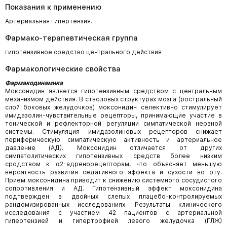
Показания к применению
Артериальная гипертензия.
Фармако-терапевтическая группа
гипотензивное средство центрального действия
Фармакологические свойства
Фармакодинамика
Моксонидин является гипотензивным средством с центральным
механизмом действия. В стволовых структурах мозга (ростральный
слой боковых желудочков) моксонидин селективно стимулирует
имидазолин-чувствительные рецепторы, принимающие участие в
тонической и рефлекторной регуляции симпатической нервной
системы. Стимуляция имидазолиновых рецепторов снижает
периферическую симпатическую активность и артериальное
давление (АД). Моксонидин отличается от других
симпатолитических гипотензивных средств более низким
сродством к α2-адренорецепторам, что объясняет меньшую
вероятность развития седативного эффекта и сухости во рту.
Прием моксонидина приводит к снижению системного сосудистого
сопротивления и АД. Гипотензивный эффект моксонидина
подтвержден в двойных слепых плацебо-контролируемых
рандомизированных исследованиях. Результаты клинического
исследования с участием 42 пациентов с артериальной
гипертензией и гипертрофией левого желудочка (ГЛЖ)