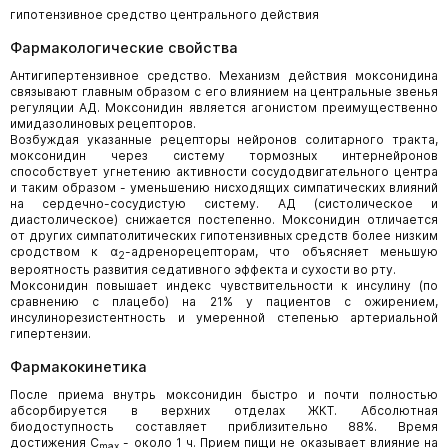
гипотензивное средство центрального действия
Фармакологические свойства
Антигипертензивное средство. Механизм действия моксонидина
связывают главным образом с его влиянием на центральные звенья
регуляции АД. Моксонидин является агонистом преимущественно
имидазолиновых рецепторов.
Возбуждая указанные рецепторы нейронов солитарного тракта,
моксонидин через систему тормозных интернейронов
способствует угнетению активности сосудодвигательного центра
и таким образом - уменьшению нисходящих симпатических влияний
на сердечно-сосудистую систему. АД (систолическое и
диастолическое) снижается постепенно. Моксонидин отличается
от других симпатолитических гипотензивных средств более низким
сродством к α
-адренорецепторам, что объясняет меньшую
2
вероятность развития седативного эффекта и сухости во рту.
Моксонидин повышает индекс чувствительности к инсулину (по
сравнению с плацебо) на 21% у пациентов с ожирением,
инсулинорезистентность и умеренной степенью артериальной
гипертензии.
Фармакокинетика
После приема внутрь моксонидин быстро и почти полностью
абсорбируется в верхних отделах ЖКТ. Абсолютная
биодоступность составляет приблизительно 88%. Время
достижения C
- около 1 ч. Прием пищи не оказывает влияние на
max