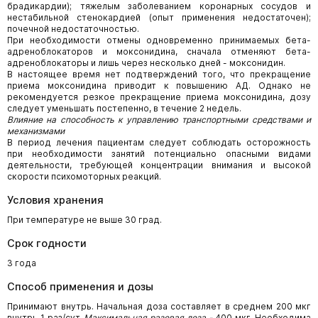
брадикардии); тяжелым заболеванием коронарных сосудов и
нестабильной стенокардией (опыт применения недостаточен);
почечной недостаточностью.
При необходимости отмены одновременно принимаемых бета-
адреноблокаторов и моксонидина, сначала отменяют бета-
адреноблокаторы и лишь через несколько дней - моксонидин.
В настоящее время нет подтверждений того, что прекращение
приема моксонидина приводит к повышению АД. Однако не
рекомендуется резкое прекращение приема моксонидина, дозу
следует уменьшать постепенно, в течение 2 недель.
Влияние на способность к управлению транспортными средствами и
механизмами
В период лечения пациентам следует соблюдать осторожность
при необходимости занятий потенциально опасными видами
деятельности, требующей концентрации внимания и высокой
скорости психомоторных реакций.
Условия хранения
При температуре не выше 30 град.
Срок годности
3 года
Способ применения и дозы
Принимают внутрь. Начальная доза составляет в среднем 200 мкг
внутрь 1 раз/сут.
Максимальная разовая доза -
400 мкг. Необходима