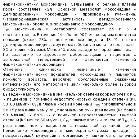
фармакокинетику моксонидина. Связывание с белками плазмы
крови составляет 7.2%. Основной метаболит моксонидина -
дегидрированный моксонидин и производные гуанидина.
Фармакодинамическая активность дегидрированного
моксонидина - около 10% по сравнению с моксонидином.
Т
моксонидина и метаболита составляет 2.5 и 5 ч
1/2
соответственно. В течение 24 ч более 90% моксонидина выводится
почками (около 78% в неизмененном виде и 13 % в виде
дегидриромоксонидина, другие метаболиты в моче не превышают
8% от принятой дозы). Менее 1% дозы выводится через кишечник.
По сравнению со здоровыми добровольцами у пациентов с
артериальной гипертензией не отмечается изменений
фармакокинетики моксонидина.
Отмечены клинически незначимые изменения
фармакокинетических показателей моксонидина у пациентов
пожилого возраста, вероятно обусловленные снижением
интенсивности его метаболизма и/или несколько более высокой
биодоступностью.
Выведение моксонидина в значительной степени коррелирует с КК.
У пациентов с почечной недостаточностью средней степени (КК
30-60 мл/мин) C
в плазме крови и конечный T
приблизительно в
ss
1/2
2 и 1.5 раза выше, чем у лиц с нормальной функцией почек (КК более
90 мл/мин). У больных с почечной недостаточностью тяжелой
степени (КК менее 30 мл/мин), C
в плазме крови и конечный T
в 3
ss
1/2
раза выше, чем у пациентов с нормальной функцией почек.
Применение моксонидина в многократных дозах приводит к
предсказуемой кумуляции в организме у пациентов с почечной