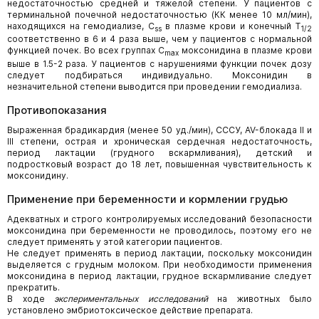
недостаточностью средней и тяжелой степени. У пациентов с
терминальной почечной недостаточностью (КК менее 10 мл/мин),
находящихся на гемодиализе, C
в плазме крови и конечный T
ss
1/2
соответственно в 6 и 4 раза выше, чем у пациентов с нормальной
функцией почек. Во всех группах C
моксонидина в плазме крови
max
выше в 1.5-2 раза. У пациентов с нарушениями функции почек дозу
следует подбираться индивидуально. Моксонидин в
незначительной степени выводится при проведении гемодиализа.
Противопоказания
Выраженная брадикардия (менее 50 уд./мин), СССУ, AV-блокада II и
III степени, острая и хроническая сердечная недостаточность,
период лактации (грудного вскармливания), детский и
подростковый возраст до 18 лет, повышенная чувствительность к
моксонидину.
Применение при беременности и кормлении грудью
Адекватных и строго контролируемых исследований безопасности
моксонидина при беременности не проводилось, поэтому его не
следует применять у этой категории пациентов.
Не следует применять в период лактации, поскольку моксонидин
выделяется с грудным молоком. При необходимости применения
моксонидина в период лактации, грудное вскармливание следует
прекратить.
В ходе
экспериментальных исследований
на животных было
установлено эмбриотоксическое действие препарата.