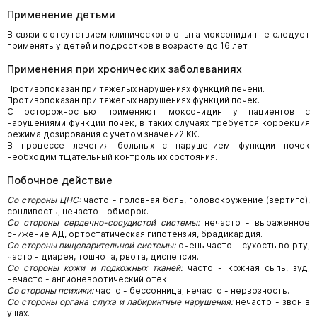
Применение детьми
В связи с отсутствием клинического опыта моксонидин не следует
применять у детей и подростков в возрасте до 16 лет.
Применения при хронических заболеваниях
Противопоказан при тяжелых нарушениях функций печени.
Противопоказан при тяжелых нарушениях функций почек.
С осторожностью применяют моксонидин у пациентов с
нарушениями функции почек, в таких случаях требуется коррекция
режима дозирования с учетом значений КК.
В процессе лечения больных с нарушением функции почек
необходим тщательный контроль их состояния.
Побочное действие
Со стороны ЦНС:
часто - головная боль, головокружение (вертиго),
сонливость; нечасто - обморок.
Со стороны сердечно-сосудистой системы:
нечасто - выраженное
снижение АД, ортостатическая гипотензия, брадикардия.
Со стороны пищеварительной системы:
очень часто - сухость во рту;
часто - диарея, тошнота, рвота, диспепсия.
Со стороны кожи и подкожных тканей:
часто - кожная сыпь, зуд;
нечасто - ангионевротический отек.
Со стороны психики:
часто - бессонница; нечасто - нервозность.
Со стороны органа слуха и лабиринтные нарушения:
нечасто - звон в
ушах.