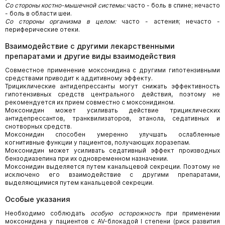
Со стороны костно-мышечной системы:
часто - боль в спине; нечасто
- боль в области шеи.
Со стороны организма в целом:
часто - астения; нечасто -
периферические отеки.
Взаимодействие с другими лекарственными
препаратами и другие виды взаимодействия
Совместное применение моксонидина с другими гипотензивными
средствами приводит к аддитивному эффекту.
Трициклические антидепрессанты могут снижать эффективность
гипотензивных средств центрального действия, поэтому не
рекомендуется их прием совместно с моксонидином.
Моксонидин может усиливать действие трициклических
антидепрессантов, транквилизаторов, этанола, седативных и
снотворных средств.
Моксонидин способен умеренно улучшать ослабленные
когнитивные функции у пациентов, получающих лоразепам.
Моксонидин может усиливать седативный эффект производных
бензодиазепина при их одновременном назначении.
Моксонидин выделяется путем канальцевой секреции. Поэтому не
исключено его взаимодействие с другими препаратами,
выделяющимися путем канальцевой секреции.
Особые указания
Необходимо соблюдать
особую осторожность
при применении
моксонидина у пациентов с AV-блокадой I степени (риск развития