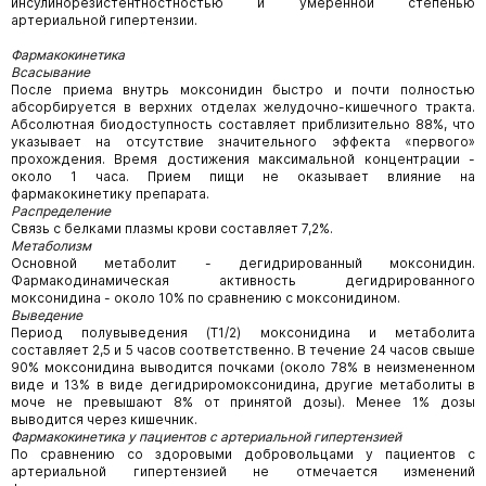
инсулинорезистентностностью и умеренной степенью
артериальной гипертензии.
Фармакокинетика
Всасывание
После приема внутрь моксонидин быстро и почти полностью
абсорбируется в верхних отделах желудочно-кишечного тракта.
Абсолютная биодоступность составляет приблизительно 88%, что
указывает на отсутствие значительного эффекта «первого»
прохождения. Время достижения максимальной концентрации -
около 1 часа. Прием пищи не оказывает влияние на
фармакокинетику препарата.
Распределение
Связь с белками плазмы крови составляет 7,2%.
Метаболизм
Основной метаболит - дегидрированный моксонидин.
Фармакодинамическая активность дегидрированного
моксонидина - около 10% по сравнению с моксонидином.
Выведение
Период полувыведения (T1/2) моксонидина и метаболита
составляет 2,5 и 5 часов соответственно. В течение 24 часов свыше
90% моксонидина выводится почками (около 78% в неизмененном
виде и 13% в виде дегидриромоксонидина, другие метаболиты в
моче не превышают 8% от принятой дозы). Менее 1% дозы
выводится через кишечник.
Фармакокинетика у пациентов с артериальной гипертензией
По сравнению со здоровыми добровольцами у пациентов с
артериальной гипертензией не отмечается изменений