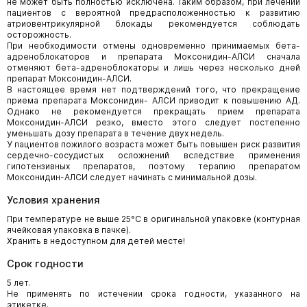
не может быть полностью исключена. Таким образом, при лечении
пациентов с вероятной предрасположенностью к развитию
атриовентрикулярной блокады рекомендуется соблюдать
осторожность.
При необходимости отмены одновременно принимаемых бета-
адреноблокаторов и препарата Моксонидин-АЛСИ сначала
отменяют бета-адреноблокаторы и лишь через несколько дней
препарат Моксонидин-АЛСИ.
В настоящее время нет подтверждений того, что прекращение
приема препарата Моксонидин- АЛСИ приводит к повышению АД.
Однако не рекомендуется прекращать прием препарата
Моксонидин-АЛСИ резко, вместо этого следует постепенно
уменьшать дозу препарата в течение двух недель.
У пациентов пожилого возраста может быть повышен риск развития
сердечно-сосудистых осложнений вследствие применения
гипотензивных препаратов, поэтому терапию препаратом
Моксонидин-АЛСИ следует начинать с минимальной дозы.
Условия хранения
При температуре не выше 25°С в оригинальной упаковке (контурная
ячейковая упаковка в пачке).
Хранить в недоступном для детей месте!
Срок годности
5 лет.
Не применять по истечении срока годности, указанного на
этикетке.