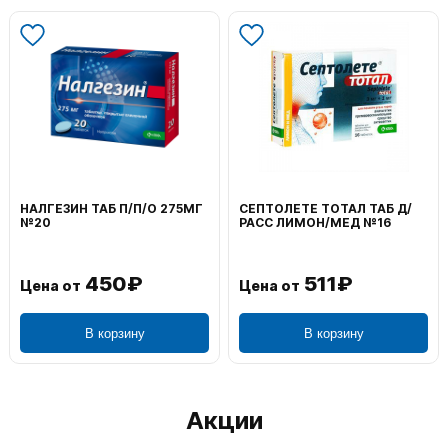
ТЕ ТОТАЛ ТАБ Д/
ВОЛЬТАРЕН ЭМУЛЬГЕЛЬ
ФЕНИСТИЛ
МОН/МЕД №16
НАРУЖ 2% 100Г
0,1% 50Г
511₽
1 195₽
т
Цена от
Цена от
В корзину
В корзину
Акции