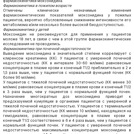
фармакокинетики моксонидина.
Фармакокинетика в пожилом возрасте
Отмечены клинически незначимые изменения
фармакокинетических показателей моксонидина у пожилых
пациентов, вероятно обусловленные снижением интенсивности его
метаболизма и/или несколько более высокой биодоступностью.
Фармакокинетика у детей
Моксонидин не рекомендуется для применения у пациентов
моложе 18 лет, в связи с чем в этой группе фармакокинетические
исследования не проводились.
Фармакокинетика при почечной недостаточности
Выведение моксонидина в значительной степени коррелирует с
клиренсом креатинина (КК). У пациентов с умеренной почечной
недостаточностью (КК в интервале 30-60 мл/мин) равновесные
концентрации в плазме крови и конечный T1/2 приблизительно в 2 и
1,5 раза выше, чем у пациентов с нормальной функцией почек (КК
более 90 мл/мин).
У пациентов с тяжелой почечной недостаточностью (КК менее 30
мл/мин) равновесные концентрации в плазме крови и конечный T1/2
в 3 раза выше, чем у пациентов с нормальной функцией почек.
Назначение многократных доз моксонидина приводит к
предсказуемой кумуляции в организме пациентов с умеренной и
тяжелой почечной недостаточностью. У пациентов с терминальной
почечной недостаточностью (КК менее 10 мл/мин), находящихся на
гемодиализе, равновесные концентрации в плазме крови и
конечный T1/2 соответственно в 6 и 4 раза выше, чем у пациентов с
нормальной функцией почек. У пациентов с умеренной почечной
недостаточностью максимальная концентрация моксонидина в