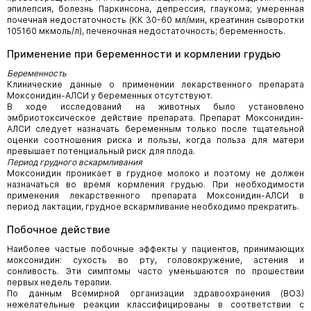
эпилепсия, болезнь Паркинсона, депрессия, глаукома; умеренная
почечная недостаточность (КК 30-60 мл/мин, креатинин сыворотки
105­160 мкмоль/л), печеночная недостаточность; беременность.
Применение при беременности и кормлении грудью
Беременность
Клинические данные о применении лекарственного препарата
Моксонидин-АЛСИ у беременных отсутствуют.
В ходе исследований на животных было установлено
эмбриотоксическое действие препарата. Препарат Моксонидин-
АЛСИ следует назначать беременным только после тщательной
оценки соотношения риска и пользы, когда польза для матери
превышает потенциальный риск для плода.
Период грудного вскармливания
Моксонидин проникает в грудное молоко и поэтому не должен
назначаться во время кормления грудью. При необходимости
применения лекарственного препарата Моксонидин-АЛСИ в
период лактации, грудное вскармливание необходимо прекратить.
Побочное действие
Наиболее частые побочные эффекты у пациентов, принимающих
моксонидин: сухость во рту, головокружение, астения и
сонливость. Эти симптомы часто уменьшаются по прошествии
первых недель терапии.
По данным Всемирной организации здравоохранения (ВОЗ)
нежелательные реакции классифицированы в соответствии с