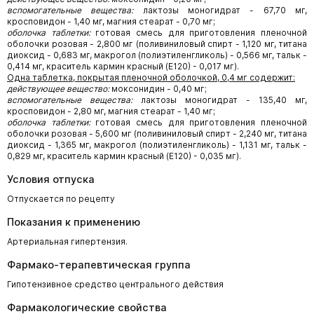
вспомогательные вещества:
лактозы моногидрат - 67,70 мг,
кросповидон - 1,40 мг, магния стеарат - 0,70 мг;
оболочка таблетки:
готовая смесь для приготовления пленочной
оболочки розовая - 2,800 мг (поливиниловый спирт - 1,120 мг, титана
диоксид - 0,683 мг, макрогол (полиэтиленгликоль) - 0,566 мг, тальк -
0,414 мг, краситель кармин красный (Е120) - 0,017 мг).
Одна таблетка, покрытая пленочной оболочкой, 0,4 мг содержит:
действующее вещество:
моксонидин - 0,40 мг;
вспомогательные вещества:
лактозы моногидрат - 135,40 мг,
кросповидон - 2,80 мг, магния стеарат - 1,40 мг;
оболочка таблетки:
готовая смесь для приготовления пленочной
оболочки розовая - 5,600 мг (поливиниловый спирт - 2,240 мг, титана
диоксид - 1,365 мг, макрогол (полиэтиленгликоль) - 1,131 мг, тальк -
0,829 мг, краситель кармин красный (Е120) - 0,035 мг).
Условия отпуска
Отпускается по рецепту
Показания к применению
Артериальная гипертензия.
Фармако-терапевтическая группа
Гипотензивное средство центрального действия
Фармакологические свойства