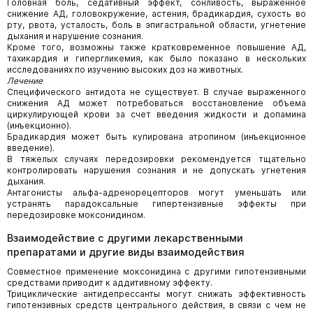
Головная боль, седативный эффект, сонливость, выраженное
снижение АД, головокружение, астения, брадикардия, сухость во
рту, рвота, усталость, боль в эпигастральной области, угнетение
дыхания и нарушение сознания.
Кроме того, возможны также кратковременное повышение АД,
тахикардия и гипергликемия, как было показано в нескольких
исследованиях по изучению высоких доз на животных.
Лечение
Специфического антидота не существует. В случае выраженного
снижения АД может потребоваться восстановление объема
циркулирующей крови за счет введения жидкости и допамина
(инъекционно).
Брадикардия может быть купирована атропином (инъекционное
введение).
В тяжелых случаях передозировки рекомендуется тщательно
контролировать нарушения сознания и не допускать угнетения
дыхания.
Антагонисты альфа-адренорецепторов могут уменьшать или
устранять парадоксальные гипертензивные эффекты при
передозировке моксонидином.
Взаимодействие с другими лекарственными
препаратами и другие виды взаимодействия
Совместное применение моксонидина с другими гипотензивными
средствами приводит к аддитивному эффекту.
Трициклические антидепрессанты могут снижать эффективность
гипотензивных средств центрального действия, в связи с чем не