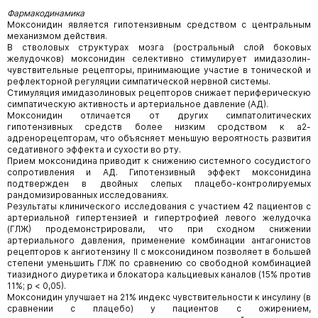
Фармакодинамика
Моксонидин является гипотензивным средством с центральным
механизмом действия.
В стволовых структурах мозга (ростральный слой боковых
желудочков) моксонидин селективно стимулирует имидазолин-
чувствительные рецепторы, принимающие участие в тонической и
рефлекторной регуляции симпатической нервной системы.
Стимуляция имидазолиновых рецепторов снижает периферическую
симпатическую активность и артериальное давление (АД).
Моксонидин отличается от других симпатолитических
гипотензивных средств более низким сродством к а2-
адренорецепторам, что объясняет меньшую вероятность развития
седативного эффекта и сухости во рту.
Прием моксонидина приводит к снижению системного сосудистого
сопротивления и АД. Гипотензивный эффект моксонидина
подтвержден в двойных слепых плацебо-контролируемых
рандомизированных исследованиях.
Результаты клинического исследования с участием 42 пациентов с
артериальной гипертензией и гипертрофией левого желудочка
(ГЛЖ) продемонстрировали, что при сходном снижении
артериального давления, применение комбинации антагонистов
рецепторов к ангиотензину II с моксонидином позволяет в большей
степени уменьшить ГЛЖ по сравнению со свободной комбинацией
тиазидного диуретика и блокатора кальциевых каналов (15% против
11%; р < 0,05).
Моксонидин улучшает на 21% индекс чувствительности к инсулину (в
сравнении с плацебо) у пациентов с ожирением,