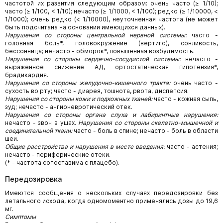
частотой их развития следующим образом: очень часто (≥ 1/10);
часто (≥ 1/100, < 1/10); нечасто (≥ 1/1000, < 1/100); редко (≥ 1/10000, <
1/1000); очень редко (< 1/10000), неуточненная частота (не может
быть подсчитана на основании имеющихся данных).
Нарушения со стороны центральной нервной системы:
часто -
головная боль*, головокружение (вертиго), сонливость,
бессонница; нечасто - обморок*, повышенная возбудимость.
Нарушения со стороны сердечно-сосудистой системы:
нечасто -
выраженное снижение АД, ортостатическая гипотензия*,
брадикардия.
Нарушения со стороны желудочно-кишечного тракта:
очень часто -
сухость во рту; часто - диарея, тошнота, рвота, диспепсия.
Нарушения со стороны кожи и подкожных тканей:
часто - кожная сыпь,
зуд; нечасто - ангионевротический отек.
Нарушения со стороны органа слуха и лабиринтные нарушения:
нечасто - звон в ушах.
Нарушения со стороны скелетно-мышечной и
соединительной ткани:
часто - боль в спине; нечасто - боль в области
шеи.
Общие расстройства и нарушения в месте введения:
часто - астения;
нечасто - периферические отеки.
(* - частота сопоставима с плацебо).
Передозировка
Имеются сообщения о нескольких случаях передозировки без
летального исхода, когда одномоментно применялись дозы до 19,6
мг.
Симптомы