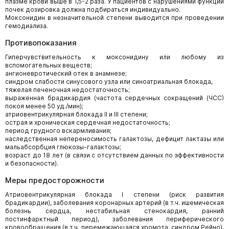
плазме крови выше в 1,5-2 раза. У пациентов с нарушениями функции
почек дозировка должна подбираться индивидуально.
Моксонидин в незначительной степени выводится при проведении
гемодиализа.
Противопоказания
Гиперчувствительность к моксонидину или любому из
вспомогательных веществ;
ангионевротический отек в анамнезе;
синдром слабости синусового узла или синоатриальная блокада,
тяжелая печеночная недостаточность;
выраженная брадикардия (частота сердечных сокращений (ЧСС)
покоя менее 50 уд./мин);
атриовентрикулярная блокада II и III степени;
острая и хроническая сердечная недостаточность;
период грудного вскармливания;
наследственная непереносимость галактозы, дефицит лактазы или
мальабсорбция глюкозы-галактозы;
возраст до 18 лет (в связи с отсутствием данных по эффективности
и безопасности).
Меры предосторожности
Атриовентрикулярная блокада I степени (риск развития
брадикардии), заболевания коронарных артерий (в т.ч. ишемическая
болезнь сердца, нестабильная стенокардия, ранний
постинфарктный период), заболевания периферического
кровообращения (в т.ч. перемежающаяся хромота, синдром Рейно),