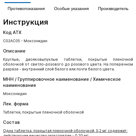
Противопоказания
Особые указания
Производитель
Инструкция
Код АТХ
C02AC05 - Моксонидин
Описание
Круглые, двояковыпуклые таблетки, покрытые пленочной
оболочкой от светло-розового до розового цвета. На поперечном
разрезе - внутренний слой белого или почти белого цвета.
МНН / Группировочное наименование / Химическое
наименование
Моксонидин
Лек. форма
Таблетки, покрытые пленочной оболочкой
Состав
Одна таблетка, покрытая пленочной оболочкой, 0,2 мг содержит:
действующее вещество:
моксонидин - 0,20 мг;