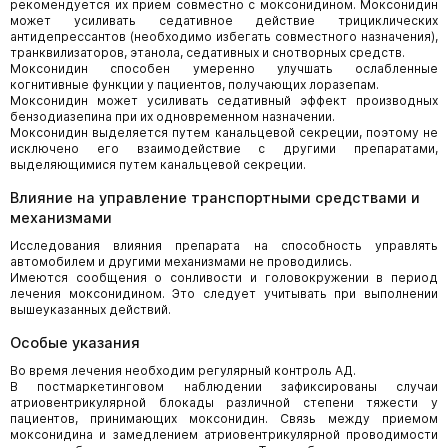
рекомендуется их прием совместно с моксонидином. Моксонидин
может усиливать седативное действие трициклических
антидепрессантов (необходимо избегать совместного назначения),
транквилизаторов, этанола, седативных и снотворных средств.
Моксонидин способен умеренно улучшать ослабленные
когнитивные функции у пациентов, получающих лоразепам.
Моксонидин может усиливать седативный эффект производных
бензодиазепина при их одновременном назначении.
Моксонидин выделяется путем канальцевой секреции, поэтому не
исключено его взаимодействие с другими препаратами,
выделяющимися путем канальцевой секреции.
Влияние на управление транспортными средствами и
механизмами
Исследования влияния препарата на способность управлять
автомобилем и другими механизмами не проводились.
Имеются сообщения о сонливости и головокружении в период
лечения моксонидином. Это следует учитывать при выполнении
вышеуказанных действий.
Особые указания
Во время лечения необходим регулярный контроль АД.
В постмаркетинговом наблюдении зафиксированы случаи
атриовентрикулярной блокады различной степени тяжести у
пациентов, принимающих моксонидин. Связь между приемом
моксонидина и замедлением атриовентрикулярной проводимости