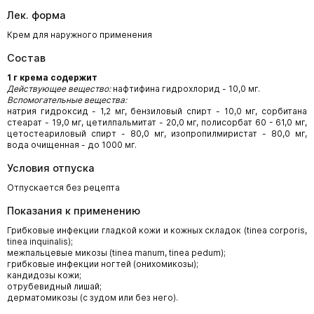
Лек. форма
Крем для наружного применения
Состав
1 г крема содержит
Действующее вещество:
нафтифина гидрохлорид - 10,0 мг.
Вспомогательные вещества:
натрия гидроксид - 1,2 мг, бензиловый спирт - 10,0 мг, сорбитана
стеарат - 19,0 мг, цетилпальмитат - 20,0 мг, полисорбат 60 - 61,0 мг,
цетостеариловый спирт - 80,0 мг, изопропилмиристат - 80,0 мг,
вода очищенная - до 1000 мг.
Условия отпуска
Отпускается без рецепта
Показания к применению
Грибковые инфекции гладкой кожи и кожных складок (tinea corporis,
tinea inquinalis);
межпальцевые микозы (tinea manum, tinea pedum);
грибковые инфекции ногтей (онихомикозы);
кандидозы кожи;
отрубевидный лишай;
дерматомикозы (с зудом или без него).