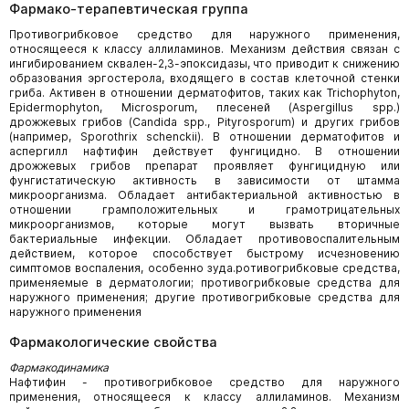
Фармако-терапевтическая группа
Противогрибковое средство для наружного применения,
относящееся к классу аллиламинов. Механизм действия связан с
ингибированием сквален-2,3-эпоксидазы, что приводит к снижению
образования эргостерола, входящего в состав клеточной стенки
гриба. Активен в отношении дерматофитов, таких как Trichophyton,
Epidermophyton, Microsporum, плесеней (Aspergillus spp.)
дрожжевых грибов (Candida spp., Pityrosporum) и других грибов
(например, Sporothrix schenckii). В отношении дерматофитов и
аспергилл нафтифин действует фунгицидно. В отношении
дрожжевых грибов препарат проявляет фунгицидную или
фунгистатическую активность в зависимости от штамма
микроорганизма. Обладает антибактериальной активностью в
отношении грамположительных и грамотрицательных
микроорганизмов, которые могут вызвать вторичные
бактериальные инфекции. Обладает противовоспалительным
действием, которое способствует быстрому исчезновению
симптомов воспаления, особенно зуда.ротивогрибковые средства,
применяемые в дерматологии; противогрибковые средства для
наружного применения; другие противогрибковые средства для
наружного применения
Фармакологические свойства
Фармакодинамика
Нафтифин - противогрибковое средство для наружного
применения, относящееся к классу аллиламинов. Механизм