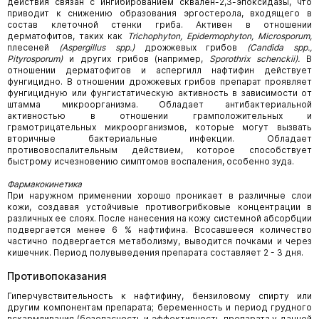
действия связан с ингибированием сквален-2,3-эпоксидазы, что
приводит к снижению образования эргостерола, входящего в
состав клеточной стенки гриба. Активен в отношении
дерматофитов, таких как
Trichophyton
,
Epidermophyton
,
Microsporum
,
плесеней
(
Aspergillus
spp
.)
дрожжевых грибов
(
Candida
spp
.,
Pityrosporum
)
и других грибов (например,
Sporothrix
schenckii
).
В
отношении дерматофитов и аспергилл нафтифин действует
фунгицидно. В отношении дрожжевых грибов препарат проявляет
фунгицидную или фунгистатическую активность в зависимости от
штамма микроорганизма. Обладает антибактериальной
активностью в отношении грамположительных и
грамотрицательных микроорганизмов, которые могут вызвать
вторичные бактериальные инфекции. Обладает
противовоспалительным действием, которое способствует
быстрому исчезновению симптомов воспаления, особенно зуда.
Фармакокинетика
При наружном применении хорошо проникает в различные слои
кожи, создавая устойчивые противогрибковые концентрации в
различных ее слоях. После нанесения на кожу системной абсорбции
подвергается менее 6 % нафтифина. Всосавшееся количество
частично подвергается метаболизму, выводится почками и через
кишечник. Период полувыведения препарата составляет 2 - 3 дня.
Противопоказания
Гиперчувствительность к нафтифину, бензиловому спирту или
другим компонентам препарата; беременность и период грудного
вскармливания (безопасность и эффективность препарата у данной