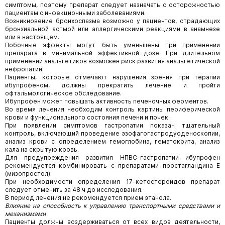
симптомы, поэтому препарат следует назначать с осторожностью
пациентам с инфекционными заболеваниями.
Возникновение бронхоспазма возможно у пациентов, страдающих
бронхиальной астмой или аллергическими реакциями в анамнезе
или в настоящем.
Побочные эффекты могут быть уменьшены при применении
препарата в минимальной эффективной дозе. При длительном
применении анальгетиков возможен риск развития анальгетической
нефропатии.
Пациенты, которые отмечают нарушения зрения при терапии
ибупрофеном, должны прекратить лечение и пройти
офтальмологическое обследование.
Ибупрофен может повышать активность печеночных ферментов.
Во время лечения необходим контроль картины периферической
крови и функционального состояния печени и почек.
При появлении симптомов гастропатии показан тщательный
контроль, включающий проведение эзофагогастродуоденоскопии,
анализ крови с определением гемоглобина, гематокрита, анализ
кала на скрытую кровь.
Для предупреждения развития НПВС-гастропатии ибупрофен
рекомендуется комбинировать с препаратами простагландина Е
(мизопростол).
При необходимости определения 17-кетостероидов препарат
следует отменить за 48 ч до исследования.
В период лечения не рекомендуется прием этанола.
Влияние на способность к управлению транспортными средствами и
механизмами
Пациенты должны воздерживаться от всех видов деятельности,