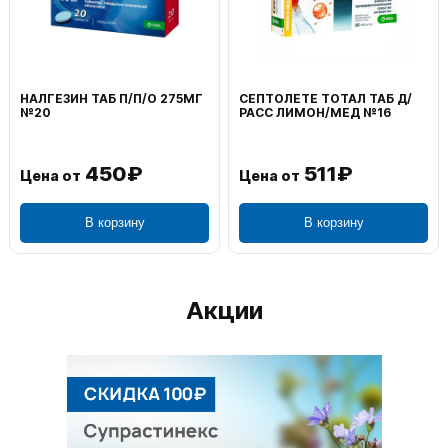
НАЛГЕЗИН ТАБ П/П/О 275МГ
СЕПТОЛЕТЕ ТОТАЛ ТАБ Д/
В
№20
РАСС ЛИМОН/МЕД №16
Н
450₽
511₽
Цена от
Цена от
Ц
В корзину
В корзину
Акции