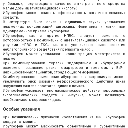
у больных, получающих в качестве антиагрегантного средства
малые дозы ацетилсалициловой кислоты).
Ибупрофен может снижать эффективность антигипертензивных
средств.
В литературе были описаны единичные случаи увеличения
плазменных концентраций дигоксина, фенитоина и лития при
одновременном приеме ибупрофена.
Ибупрофен, как и другие НПВС, следует применять с
осторожностью в комбинации с ацетилсалициловой кислотой или
другими НПВС и ГКС, т.к. это увеличивает риск развития
неблагоприятного воздействия препарата на ЖКТ.
Ибупрофен может увеличивать концентрацию метотрексата в
плазме.
При комбинированной терапии зидовудином и ибупрофеном
возможно повышение риска гемартрозов и гематомы у ВИЧ-
инфицированных пациентов, страдающих гемофилией.
Комбинированное применение ибупрофена и такролимуса может
увеличивать риск развития нефротоксического действия из-за
нарушения синтеза простагландинов в почках.
Ибупрофен усиливает гипогликемическое действие пероральных
гипогликемических средств и инсулина; может возникнуть
необходимость коррекции дозы.
Особые указания
При возникновении признаков кровотечения из ЖКТ ибупрофен
следует отменить.
Ибупрофен может маскировать объективные и субъективные