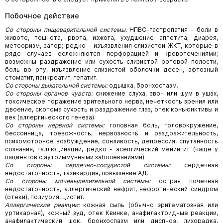
Побочное действие
Со стороны пищеварительной системы:
НПВС-гастропатия - боли в
животе, тошнота, рвота, изжога, ухудшение аппетита, диарея,
метеоризм, запор; редко - изъязвления слизистой ЖКТ, которые в
ряде случаев осложняются перфорацией и кровотечениями;
возможны раздражение или сухость слизистой ротовой полости,
боль во рту, изъязвление слизистой оболочки десен, афтозный
стоматит, панкреатит, гепатит.
Со стороны дыхательной системы:
одышка, бронхоспазм.
Со стороны органов чувств:
снижение слуха, звон или шум в ушах,
токсическое поражение зрительного нерва, нечеткость зрения или
двоение, скотома сухость и раздражение глаз, отек конъюнктивы и
век (аллергического генеза).
Со стороны нервной системы:
головная боль, головокружение,
бессонница, тревожность, нервозность и раздражительность,
психомоторное возбуждение, сонливость, депрессия, спутанность
сознания, галлюцинации, редко - асептический менингит (чаще у
пациентов с аутоиммунными заболеваниями).
Со стороны сердечно-сосудистой системы:
сердечная
недостаточность, тахикардия, повышение АД.
Со стороны мочевыделительной системы:
острая почечная
недостаточность, аллергический нефрит, нефротический синдром
(отеки), полиурия, цистит.
Аллергические реакции:
кожная сыпь (обычно эритематозная или
уртикарная), кожный зуд, отек Квинке, анафилактоидные реакции,
анафилактический шок, бронхоспазм или диспноэ, лихорадка,