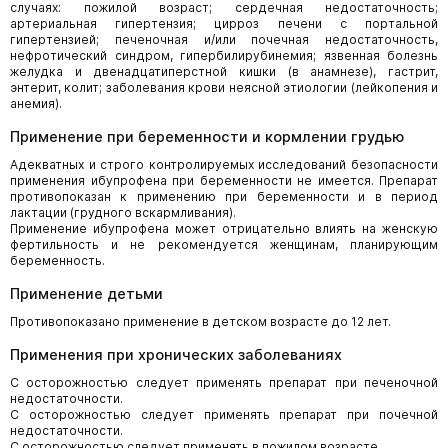
случаях: пожилой возраст; сердечная недостаточность;
артериальная гипертензия; цирроз печени с портальной
гипертензией; печеночная и/или почечная недостаточность,
нефротический синдром, гипербилирубинемия; язвенная болезнь
желудка и двенадцатиперстной кишки (в анамнезе), гастрит,
энтерит, колит; заболевания крови неясной этиологии (лейкопения и
анемия).
Применение при беременности и кормлении грудью
Адекватных и строго контролируемых исследований безопасности
применения ибупрофена при беременности не имеется. Препарат
противопоказан к применению при беременности и в период
лактации (грудного вскармливания).
Применение ибупрофена может отрицательно влиять на женскую
фертильность и не рекомендуется женщинам, планирующим
беременность.
Применение детьми
Противопоказано применение в детском возрасте до 12 лет.
Применения при хронических заболеваниях
С осторожностью следует применять препарат при печеночной
недостаточности.
С осторожностью следует применять препарат при почечной
недостаточности.
С осторожностью следует применять в пожилом возрасте.