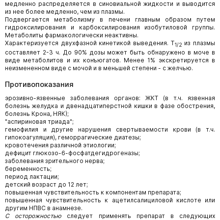
медленно распределяется в синовиальной жидкости и выводится
из нее более медленно, чем из плазмы.
Подвергается метаболизму в печени главным образом путем
гидроксилирования и карбоксилирования изобутиловой группы.
Метаболиты фармакологически неактивны.
Характеризуется двухфазной кинетикой выведения. T
из плазмы
1/2
составляет 2-3 ч. До 90% дозы может быть обнаружено в моче в
виде метаболитов и их конъюгатов. Менее 1% экскретируется в
неизмененном виде с мочой и в меньшей степени - с желчью.
Противопоказания
эрозивно-язвенные заболевания органов: ЖКТ (в т.ч. язвенная
болезнь желудка и двенадцатиперстной кишки в фазе обострения,
болезнь Крона, НЯК);
"аспириновая триада";
гемофилия и другие нарушения свертываемости крови (в т.ч.
гипокоагуляция), геморрагические диатезы;
кровотечения различной этиологии;
дефицит глюкозо-6-фосфатдегидрогеназы;
заболевания зрительного нерва;
беременность;
период лактации;
детский возраст до 12 лет;
повышенная чувствительность к компонентам препарата;
повышенная чувствительность к ацетилсалициловой кислоте или
другим НПВС в анамнезе.
С осторожностью
следует применять препарат в следующих