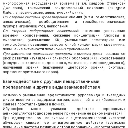
многоформная экссудативная эритема (в т.ч. синдром Стивенса-
Джонсона), токсический эпидермальный некролиз (синдром
Лайелла), эозинофилия, аллергический ринит.
Со стороны системы кроветворения:
анемия (в т.ч. гемолитическая,
апластическая), тромбоцитопения и тромбоцитопеническая
пурпура, агранулоцитоз, лейкопения.
Со стороны лабораторных показателей:
возможно увеличение
времени кровотечения, снижение концентрации глюкозы в
сыворотке, уменьшение КК, уменьшение гематокрита или
гемоглобина, повышение сывороточной концентрация креатинина,
повышение активности печеночных трансаминаз.
При длительном применении препарата в высоких дозах
повышается
риск развития изъязвлений слизистой оболочки ЖКТ, кровотечения
(желудочно-кишечного, десневого, маточного, геморроидального),
нарушений зрения (нарушения цветового зрения, скотомы,
поражения зрительного нерва).
Взаимодействие с другими лекарственными
препаратами и другие виды взаимодействия
Возможно уменьшение эффективности фуросемида и тиазидных
диуретиков из-за задержки натрия, связанной с ингибированием
синтеза простагландинов в почках.
Ибупрофен может усиливать действие пероральных
антикоагулянтов (одновременное применение не рекомендуется).
При одновременном назначении с ацетилсалициловой кислотой
ибупрофен снижает ее антиагрегантное действие (возможно
повышение частоты развития острой коронарной недостаточности