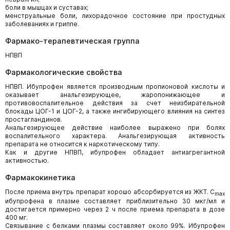
боли в мышцах и суставах;
менструальные боли, лихорадочное состояние при простудных
заболеваниях и гриппе.
Фармако-терапевтическая группа
НПВП
Фармакологические свойства
НПВП. Ибупрофен является производным пропионовой кислоты и
оказывает анальгезирующее, жаропонижающее и
противовоспалительное действия за счет неизбирательной
блокады ЦОГ-1 и ЦОГ-2, а также ингибирующего влияния на синтез
простагландинов.
Анальгезирующее действие наиболее выражено при болях
воспалительного характера. Анальгезирующая активность
препарата не относится к наркотическому типу.
Как и другие НПВП, ибупрофен обладает антиагрегантной
активностью.
Фармакокинетика
После приема внутрь препарат хорошо абсорбируется из ЖКТ. C
max
ибупрофена в плазме составляет приблизительно 30 мкг/мл и
достигается примерно через 2 ч после приема препарата в дозе
400 мг.
Связывание с белками плазмы составляет около 99%. Ибупрофен