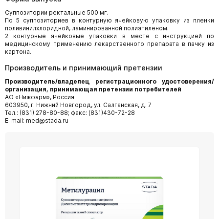
Суппозитории ректальные 500 мг.
По 5 суппозиториев в контурную ячейковую упаковку из пленки
поливинилхлоридной, ламинированной полиэтиленом.
2 контурные ячейковые упаковки в месте с инструкцией по
медицинскому применению лекарственного препарата в пачку из
картона.
Производитель и принимающий претензии
П
ро
и
зв
о
д
и
т
ел
ь
/
в
л
а
д
е
л
е
ц
р
е
г
и
с
т
р
а
ци
о
н
но
г
о
у
до
с
т
о
ве
р
е
ни
я
/
ор
г
а
н
и
з
а
ц
и
я
,
пр
и
ни
м
а
ю
щ
а
я
пр
е
т
е
н
з
и
и
по
т
р
е
би
т
еле
й
АО «Нижфарм», Россия
603950, г. Нижний Новгород, ул. Салганская, д. 7
Тел.: (831) 278-80-88; факс: (831)430-72-28
E-mail: med@stada.ru