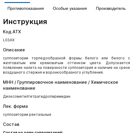
Противопоказания
Особые указания
Производитель
Инструкция
Код АТХ
L03AX
Описание
суппозитории торпедообразной формы белого или белого с
желтоватым или кремоватым оттенком цвета. Допускается
появление налета на поверхности суппозитория и наличие на срезе
воздушного стержня и воронкообразного углубления.
МНН / Группировочное наименование / Химическое
наименование
Диоксометилтетрагидропиримидин
Лек. форма
суппозитории ректальные
Состав
Со
с
т
ав
н
а
о
д
и
н
суп
п
о
з
и
т
о
ри
й
: