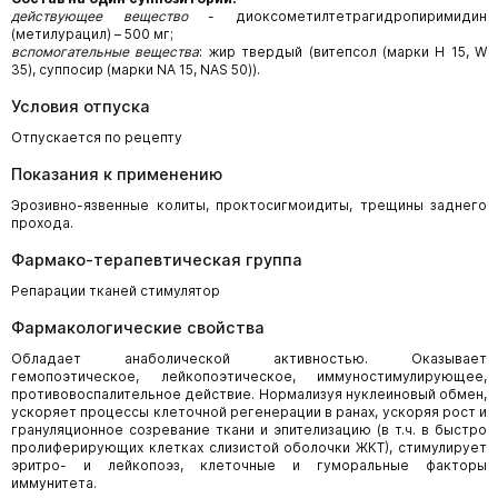
действующее вещество
- диоксометилтетрагидропиримидин
(метилурацил) – 500 мг;
вспомогательные вещества
: жир твердый (витепсол (марки H 15, W
35), суппосир (марки NA 15, NAS 50)).
Условия отпуска
Отпускается по рецепту
Показания к применению
Эрозивно-язвенные колиты, проктосигмоидиты, трещины заднего
прохода.
Фармако-терапевтическая группа
Репарации тканей стимулятор
Фармакологические свойства
Обладает анаболической активностью. Оказывает
гемопоэтическое, лейкопоэтическое, иммуностимулирующее,
противовоспалительное действие. Нормализуя нуклеиновый обмен,
ускоряет процессы клеточной регенерации в ранах, ускоряя рост и
грануляционное созревание ткани и эпителизацию (в т.ч. в быстро
пролиферирующих клетках слизистой оболочки ЖКТ), стимулирует
эритро- и лейкопоэз, клеточные и гуморальные факторы
иммунитета.