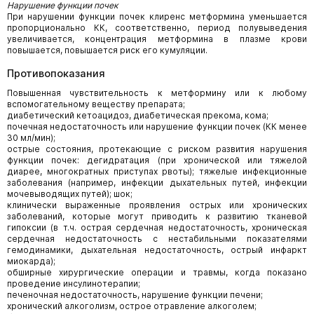
Нарушение функции почек
При нарушении функции почек клиренс метформина уменьшается
пропорционально КК, соответственно, период полувыведения
увеличивается, концентрация метформина в плазме крови
повышается, повышается риск его кумуляции.
Противопоказания
Повышенная чувствительность к метформину или к любому
вспомогательному веществу препарата;
диабетический кетоацидоз, диабетическая прекома, кома;
почечная недостаточность или нарушение функции почек (КК менее
30 мл/мин);
острые состояния, протекающие с риском развития нарушения
функции почек: дегидратация (при хронической или тяжелой
диарее, многократных приступах рвоты); тяжелые инфекционные
заболевания (например, инфекции дыхательных путей, инфекции
мочевыводящих путей); шок;
клинически выраженные проявления острых или хронических
заболеваний, которые могут приводить к развитию тканевой
гипоксии (в т.ч. острая сердечная недостаточность, хроническая
сердечная недостаточность с нестабильными показателями
гемодинамики, дыхательная недостаточность, острый инфаркт
миокарда);
обширные хирургические операции и травмы, когда показано
проведение инсулинотерапии;
печеночная недостаточность, нарушение функции печени;
хронический алкоголизм, острое отравление алкоголем;