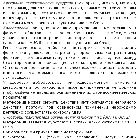
Катионные лекарственные средства
(амилорид, дигоксин, морфин,
прокаинамид, хинидин, хинин, ранитидин, триамтерен, триметоприм
и ванкомицин), секретирующиеся в почечных канальцах,
конкурируют с метфомином за канальцевые транспортные
системы и могут приводить к увеличению его Сmax.
Колесевелам
при одновременном применении с метформином в
форме таблеток c пролонгированным высвобождением
увеличивает концентрацию метформина в плазме крови
(увеличивает AUC без значительного увеличения Сmах).
Гипогликемическое действие метформина могут снижать
фенотиазиды, глюкагон, эстрогены, пероральные контрацептивы,
фенитоин, симпатомиметики, никотиновая кислота, изониазид,
блокаторы «медленных» кальциевых каналов, левотироксин натрия.
Одновременное применение с
циметидином
снижает скорость
выведения метформина, что может приводить к развитию
лактоацидоза.
У здоровых добровольцев при одновременном применении
метформина и пропранолола, а также при применении метформина
и
ибупрофена
не наблюдалось изменения их фармакокинетических
показателей.
Метформин может снижать действие антикоагулянтов непрямого
действия, поэтому при совместном применении необходимо
регулярно осуществлять контроль МНО.
Субстраты транспортера органических катионов 1 и 2 (ОСТ1 и ОСТ2)
Метформин является субстратом органических катионов ОСТ1 и
ОСТ2.
При совместном применении с метформином:
ингибиторы ОСТ1 (такие как верапамил) могут снизить