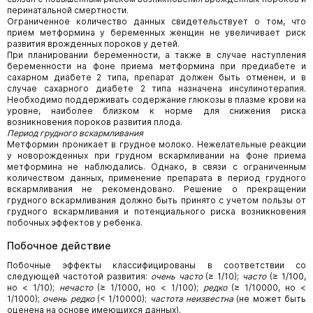
перинатальной смертности.
Ограниченное количество данных свидетельствует о том, что
прием метформина у беременных женщин не увеличивает риск
развития врожденных пороков у детей.
При планировании беременности, а также в случае наступления
беременности на фоне приема метформина при предиабете и
сахарном диабете 2 типа, препарат должен быть отменен, и в
случае сахарного диабете 2 типа назначена инсулинотерапия.
Необходимо поддерживать содержание глюкозы в плазме крови на
уровне, наиболее близком к норме для снижения риска
возникновения пороков развития плода.
Период грудного вскармливания
Метформин проникает в грудное молоко. Нежелательные реакции
у новорожденных при грудном вскармливании на фоне приема
метформина не наблюдались. Однако, в связи с ограниченным
количеством данных, применение препарата в период грудного
вскармливания не рекомендовано. Решение о прекращении
грудного вскармливания должно быть принято с учетом пользы от
грудного вскармливания и потенциального риска возникновения
побочных эффектов у ребенка.
Побочное действие
Побочные эффекты классифицированы в соответствии со
следующей частотой развития:
очень часто
(≥ 1/10);
часто
(≥ 1/100,
но < 1/10);
нечасто
(≥ 1/1000, но < 1/100);
редко
(≥ 1/10000, но <
1/1000);
очень редко
(< 1/10000);
частота неизвестна
(не может быть
оценена на основе имеющихся данных).