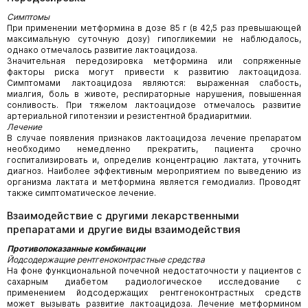
Симптомы
При применении метформина в дозе 85 г (в 42,5 раз превышающей
максимальную суточную дозу) гипогликемии не наблюдалось,
однако отмечалось развитие лактоацидоза.
Значительная передозировка метформина или сопряженные
факторы риска могут привести к развитию лактоацидоза.
Симптомами лактоацидоза являются: выраженная слабость,
миалгия, боль в животе, респираторные нарушения, повышенная
сонливость. При тяжелом лактоацидозе отмечалось развитие
артериальной гипотензии и резистентной брадиаритмии.
Лечение
В случае появления признаков лактоацидоза лечение препаратом
необходимо немедленно прекратить, пациента срочно
госпитализировать и, определив концентрацию лактата, уточнить
диагноз. Наиболее эффективным мероприятием по выведению из
организма лактата и метформина является гемодиализ. Проводят
также симптоматическое лечение.
Взаимодействие с другими лекарственными
препаратами и другие виды взаимодействия
Противопоказанные комбинации
Йодсодержащие рентгеноконтрастные средства
На фоне функциональной почечной недостаточности у пациентов с
сахарным диабетом радиологическое исследование с
применением йодсодержащих рентгеноконтрастных средств
может вызывать развитие лактоацидоза. Лечение метформином