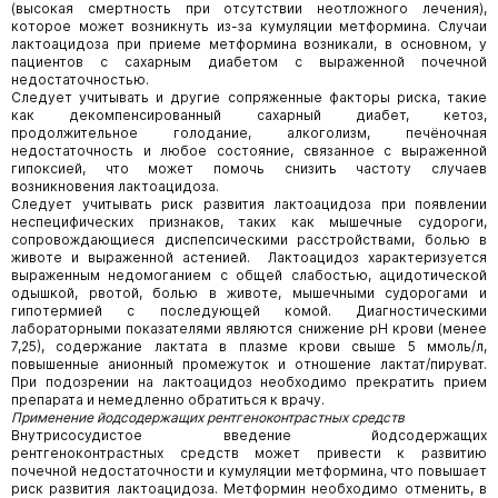
(высокая смертность при отсутствии неотложного лечения),
которое может возникнуть из-за кумуляции метформина. Случаи
лактоацидоза при приеме метформина возникали, в основном, у
пациентов с сахарным диабетом с выраженной почечной
недостаточностью.
Следует учитывать и другие сопряженные факторы риска, такие
как декомпенсированный сахарный диабет, кетоз,
продолжительное голодание, алкоголизм, печёночная
недостаточность и любое состояние, связанное с выраженной
гипоксией, что может помочь снизить частоту случаев
возникновения лактоацидоза.
Следует учитывать риск развития лактоацидоза при появлении
неспецифических признаков, таких как мышечные судороги,
сопровождающиеся диспепсическими расстройствами, болью в
животе и выраженной астенией. Лактоацидоз характеризуется
выраженным недомоганием с общей слабостью, ацидотической
одышкой, рвотой, болью в животе, мышечными судорогами и
гипотермией с последующей комой. Диагностическими
лабораторными показателями являются снижение рН крови (менее
7,25), содержание лактата в плазме крови свыше 5 ммоль/л,
повышенные анионный промежуток и отношение лактат/пируват.
При подозрении на лактоацидоз необходимо прекратить прием
препарата и немедленно обратиться к врачу.
Применение йодсодержащих рентгеноконтрастных средств
Внутрисосудистое введение йодсодержащих
рентгеноконтрастных средств может привести к развитию
почечной недостаточности и кумуляции метформина, что повышает
риск развития лактоацидоза. Метформин необходимо отменить, в