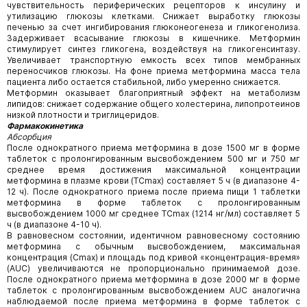
чувствительность периферических рецепторов к инсулину и
утилизацию глюкозы клетками. Снижает выработку глюкозы
печенью за счет ингибирования глюконеогенеза и гликогенолиза.
Задерживает всасывание глюкозы в кишечнике. Метформин
стимулирует синтез гликогена, воздействуя на гликогенсинтазу.
Увеличивает транспортную емкость всех типов мембранных
переносчиков глюкозы. На фоне приема метформина масса тела
пациента либо остается стабильной, либо умеренно снижается.
Метформин оказывает благоприятный эффект на метаболизм
липидов: снижает содержание общего холестерина, липопротеинов
низкой плотности и триглицеридов.
Фармакокинетика
Абсорбция
После однократного приема метформина в дозе 1500 мг в форме
таблеток с пролонгированным высвобождением 500 мг и 750 мг
среднее время достижения максимальной концентрации
метформина в плазме крови (ТСmах) составляет 5 ч (в диапазоне 4-
12 ч). После однократного приема после приема пищи 1 таблетки
метформина в форме таблеток с пролонгированным
высвобождением 1000 мг среднее ТСmах (1214 нг/мл) составляет 5
ч (в диапазоне 4-10 ч).
В равновесном состоянии, идентичном равновесному состоянию
метформина с обычным высвобождением, максимальная
концентрация (Сmах) и площадь под кривой «концентрация-время»
(AUC) увеличиваются не пропорционально принимаемой дозе.
После однократного приема метформина в дозе 2000 мг в форме
таблеток с пролонгированным высвобождением AUC аналогична
наблюдаемой после приема метформина в форме таблеток с