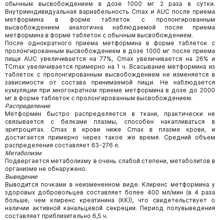
обычным высвобождением в дозе 1000 мг 2 раза в сутки.
Внутрииндивидуальная вариабельность Сmах и AUC после приема
метформина в форме таблеток с пролонгированным
высвобождением аналогична наблюдаемой после приема
метформина в форме таблеток с обычным высвобождением.
После однократного приема метформина в форме таблеток с
пролонгированным высвобождением в дозе 1000 мг после приема
пищи AUC увеличивается на 77%, Сmах увеличивается на 26% и
ТСmax увеличивается примерно на 1 ч. Всасывание метформина из
таблеток с пролонгированным высвобождением не изменяется в
зависимости от состава принимаемой пищи. Не наблюдается
кумуляции при многократном приеме метформина в дозе до 2000
мг в форме таблеток с пролонгированным высвобождением.
Распределение
Метформин быстро распределяется в ткани, практически не
связывается с белками плазмы, способен накапливаться в
эритроцитах. Сmax в крови ниже Сmax в плазме крови, и
достигается примерно через такое же время. Средний объем
распределения составляет 63-276 л.
Метаболизм
Подвергается метаболизму в очень слабой степени, метаболитов в
организме не обнаружено.
Выведение
Выводится почками в неизмененном виде. Клиренс метформина у
здоровых добровольцев составляет более 400 мл/мин (в 4 раза
больше, чем клиренс креатинина (КК)), что свидетельствует о
наличии активной канальцевой секреции. Период полувыведения
составляет приблизительно 6,5 ч.