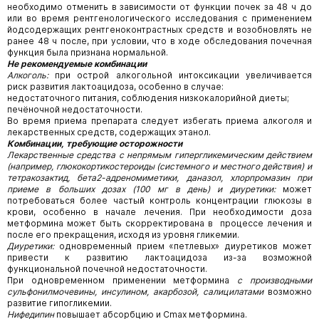
необходимо отменить в зависимости от функции почек за 48 ч до
или во время рентгенологического исследования с применением
йодсодержащих рентгеноконтрастных средств и возобновлять не
ранее 48 ч после, при условии, что в ходе обследования почечная
функция была признана нормальной.
Не рекомендуемые комбинации
Алкоголь:
при острой алкогольной интоксикации увеличивается
риск развития лактоацидоза, особенно в случае:
недостаточного питания, соблюдения низкокалорийной диеты;
печёночной недостаточности.
Во время приема препарата следует избегать приема алкоголя и
лекарственных средств, содержащих этанол.
Комбинации, требующие осторожности
Лекарственные средства с непрямым гипергликемическим действием
(например, глюкокортикостероиды (системного и местного действия) и
тетракозактид, бета2-адреномиметики, даназол, хлорпромазин при
приеме в больших дозах (100 мг в день) и диуретики:
может
потребоваться более частый контроль концентрации глюкозы в
крови, особенно в начале лечения. При необходимости доза
метформина может быть скорректирована в процессе лечения и
после его прекращения, исходя из уровня гликемии.
Диуретики:
одновременный прием «петлевых» диуретиков может
привести к развитию лактоацидоза из-за возможной
функциональной почечной недостаточности.
При одновременном применении метформина
с производными
сульфонилмочевины,
инсулином,
акарбозой, салицилатами
возможно
развитие гипогликемии.
Нифедипин
повышает абсорбцию и Cmax метформина.