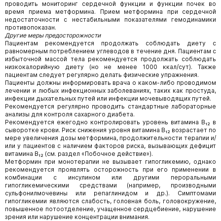
проводить мониторинг сердечной функции и функции почек во
время приема метформина. Прием метформина при сердечной
недостаточности с нестабильными показателями гемодинамики
противопоказан.
Другие меры предосторожности
Пациентам рекомендуется продолжать соблюдать диету с
равномерным потреблением углеводов в течение дня. Пациентам с
избыточной массой тела рекомендуется продолжать соблюдать
низкокалорийную диету (но не менее 1000 ккал/сут). Также
пациентам следует регулярно делать физические упражнения.
Пациенты должны информировать врача о каком-либо проводимом
лечении и любых инфекционных заболеваниях, таких как простуда,
инфекции дыхательных путей или инфекции мочевыводящих путей.
Рекомендуется регулярно проводить стандартные лабораторные
анализы для контроля сахарного диабета.
Рекомендуется ежегодно контролировать уровень витамина В₁₂ в
сыворотке крови. Риск снижения уровня витамина В₁₂ возрастает по
мере увеличения дозы метформина, продолжительности терапии и/
или у пациентов с наличием факторов риска, вызывающих дефицит
витамина В₁₂ (см. раздел «Побочное действие»).
Метформин при монотерапии не вызывает гипогликемию, однако
рекомендуется проявлять осторожность при его применении в
комбинации с инсулином или другими пероральными
гипогликемическими средствами (например, производными
сульфонилмочевины или репаглинидом и др.). Симптомами
гипогликемии являются слабость, головная боль, головокружение,
повышенное потоотделение, учащенное сердцебиение, нарушение
зрения или нарушение концентрации внимания.