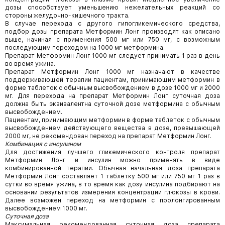
дозы способствует уменьшению нежелательных реакций со
стороны желудочно-кишечного тракта.
В случае перехода с другого гипогликемического средства,
подбор дозы препарата Метформин Лонг производят как описано
выше, начиная с применения 500 мг или 750 мг, с возможным
последующим переходом на 1000 мг метформина.
Препарат Метформин Лонг 1000 мг следует принимать 1 раз в день
во время ужина.
Препарат Метформин Лонг 1000 мг назначают в качестве
поддерживающей терапии пациентам, принимающим метформин в
форме таблеток с обычным высвобождением в дозе 1000 мг и 2000
мг. Для перехода на препарат Метформин Лонг суточная доза
должна быть эквивалентна суточной дозе метформина с обычным
высвобождением.
Пациентам, принимающим метформин в форме таблеток с обычным
высвобождением действующего вещества в дозе, превышающей
2000 мг, не рекомендован переход на препарат Метформин Лонг.
Комбинация с инсулином
Для достижения лучшего гликемического контроля препарат
Метформин Лонг и инсулин можно применять в виде
комбинированной терапии. Обычная начальная доза препарата
Метформин Лонг составляет 1 таблетку 500 мг или 750 мг 1 раз в
сутки во время ужина, в то время как дозу инсулина подбирают на
основании результатов измерения концентрации глюкозы в крови.
Далее возможен переход на метформин с пролонгированным
высвобождением 1000 мг.
Суточная доза
Максимальная рекомендованная суточная доза препарата