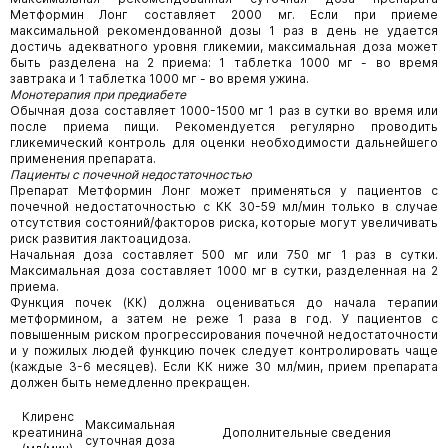
Метформин Лонг составляет 2000 мг. Если при приеме
максимальной рекомендованной дозы 1 раз в день не удается
достичь адекватного уровня гликемии, максимальная доза может
быть разделена на 2 приема: 1 таблетка 1000 мг - во время
завтрака и 1 таблетка 1000 мг - во время ужина.
Монотерапия при предиабете
Обычная доза составляет 1000-1500 мг 1 раз в сутки во время или
после приема пищи. Рекомендуется регулярно проводить
гликемический контроль для оценки необходимости дальнейшего
применения препарата.
Пациенты с почечной недостаточностью
Препарат Метформин Лонг может применяться у пациентов с
почечной недостаточностью с КК 30-59 мл/мин только в случае
отсутствия состояний/факторов риска, которые могут увеличивать
риск развития лактоацидоза.
Начальная доза составляет 500 мг или 750 мг 1 раз в сутки.
Максимальная доза составляет 1000 мг в сутки, разделенная на 2
приема.
Функция почек (КК) должна оцениваться до начала терапии
метформином, а затем не реже 1 раза в год. У пациентов с
повышенным риском прогрессирования почечной недостаточности
и у пожилых людей функцию почек следует контролировать чаще
(каждые 3-6 месяцев). Если КК ниже 30 мл/мин, прием препарата
должен быть немедленно прекращен.
Клиренс
Максимальная
креатинина
Дополнительные сведения
суточная доза