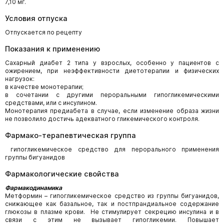
7,10 мг.
Условия отпуска
Отпускается по рецепту
Показания к применению
Сахарный диабет 2 типа у взрослых, особенно у пациентов с
ожирением, при неэффективности диетотерапии и физических
нагрузок:
в качестве монотерапии;
в сочетании с другими пероральными гипогликемическими
средствами, или с инсулином.
Монотерапия предиабета в случае, если изменение образа жизни
не позволило достичь адекватного гликемического контроля.
Фармако-терапевтическая группа
гипогликемическое средство для перорального применения
группы бигуанидов
Фармакологические свойства
Фармакодинамика
Метформин – гипогликемическое средство из группы бигуанидов,
снижающее как базальное, так и постпрандиальное содержание
глюкозы в плазме крови. Не стимулирует секрецию инсулина и в
связи с этим не вызывает гипогликемии. Повышает