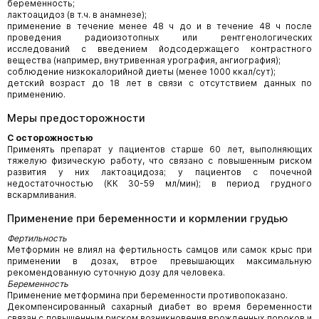
беременность;
лактоацидоз (в т.ч. в анамнезе);
применение в течение менее 48 ч до и в течение 48 ч после
проведения радиоизотопных или рентгенологических
исследований с введением йодсодержащего контрастного
вещества (например, внутривенная урография, ангиография);
соблюдение низкокалорийной диеты (менее 1000 ккал/сут);
детский возраст до 18 лет в связи с отсутствием данных по
применению.
Меры предосторожности
С осторожностью
Применять препарат у пациентов старше 60 лет, выполняющих
тяжелую физическую работу, что связано с повышенным риском
развития у них лактоацидоза; у пациентов с почечной
недостаточностью (КК 30-59 мл/мин); в период грудного
вскармливания.
Применение при беременности и кормлении грудью
Фертильность
Метформин не влиял на фертильность самцов или самок крыс при
применении в дозах, втрое превышающих максимальную
рекомендованную суточную дозу для человека.
Беременность
Применение метформина при беременности противопоказано.
Декомпенсированный сахарный диабет во время беременности
связан с повышенным риском возникновения врожденных пороков и