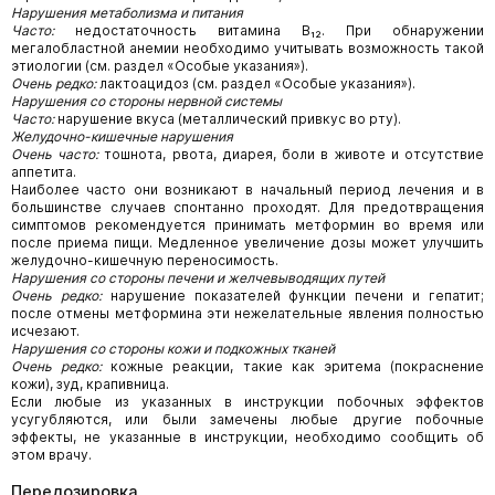
Нарушения метаболизма и питания
Часто:
недостаточность витамина В₁₂. При обнаружении
мегалобластной анемии необходимо учитывать возможность такой
этиологии (см. раздел «Особые указания»).
Очень редко:
лактоацидоз (см. раздел «Особые указания»).
Нарушения со стороны нервной системы
Часто:
нарушение вкуса (металлический привкус во рту).
Желудочно-кишечные нарушения
Очень часто:
тошнота, рвота, диарея, боли в животе и отсутствие
аппетита.
Наиболее часто они возникают в начальный период лечения и в
большинстве случаев спонтанно проходят. Для предотвращения
симптомов рекомендуется принимать метформин во время или
после приема пищи. Медленное увеличение дозы может улучшить
желудочно-кишечную переносимость.
Нарушения со стороны печени и желчевыводящих путей
Очень редко:
нарушение показателей функции печени и гепатит;
после отмены метформина эти нежелательные явления полностью
исчезают.
Нарушения со стороны кожи и подкожных тканей
Очень редко:
кожные реакции, такие как эритема (покраснение
кожи), зуд, крапивница.
Если любые из указанных в инструкции побочных эффектов
усугубляются, или были замечены любые другие побочные
эффекты, не указанные в инструкции, необходимо сообщить об
этом врачу.
Передозировка