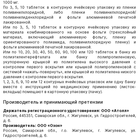
1000 мг.
По 3, 5, 10 таблеток в контурную ячейковую упаковку из пленки
поливинилхлоридной, либо пленки поливинилхлоридной/
поливинилиденхлоридной и фольги алюминиевой печатной
лакированной.
Или по 3, 5, 10 таблеток в контурную ячейковую упаковку из
материала комбинированного на основе фольги (трехслойный
материал, включающий алюминиевую фольгу, пленку из
ориентированного полиамида, поливинилхлоридную пленку) и
фольги алюминиевой печатной лакированной.
Или по 10, 20, 30, 40, 50, 60, 90, 100 или 120 таблеток в банку из
полиэтилентерефталата или банку полипропиленовую,
укупоренную крышкой из полиэтилена высокого давления с
контролем первого вскрытия или крышкой полипропиленовой с
системой «нажать-повернуть», или крышкой из полиэтилена низкого
давления с контролем первого вскрытия.
1, 2, 3, 6, 9, 10 или 12 контурных ячейковых упаковок или одну банку
вместе с инструкцией по медицинскому применению (листок-
вкладыш) помещают в картонную упаковку (пачку).
Производитель и принимающий претензии
Держатель регистрационного удостоверения: ООО «Атолл»
Россия, 445351, Самарская обл., г. Жигулевск, ул. Гидростроителей,
д. 6.
Производитель: ООО «Озон»
Россия, Самарская обл., г.о. Жигулевск, г. Жигулевск, ул.
Гидростроителей, д. 6.