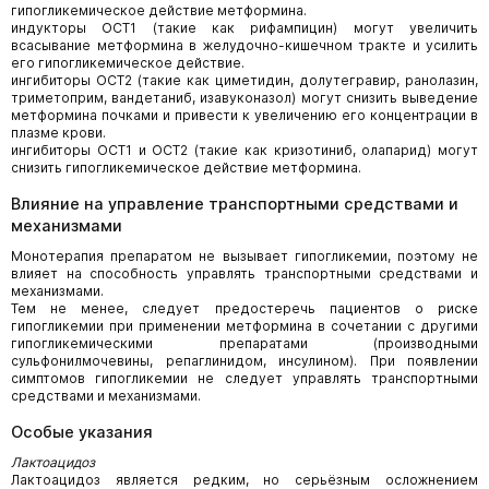
гипогликемическое действие метформина.
индукторы ОСТ1 (такие как рифампицин) могут увеличить
всасывание метформина в желудочно-кишечном тракте и усилить
его гипогликемическое действие.
ингибиторы ОСТ2 (такие как циметидин, долутегравир, ранолазин,
триметоприм, вандетаниб, изавуконазол) могут снизить выведение
метформина почками и привести к увеличению его концентрации в
плазме крови.
ингибиторы ОСТ1 и ОСТ2 (такие как кризотиниб, олапарид) могут
снизить гипогликемическое действие метформина.
Влияние на управление транспортными средствами и
механизмами
Монотерапия препаратом не вызывает гипогликемии, поэтому не
влияет на способность управлять транспортными средствами и
механизмами.
Тем не менее, следует предостеречь пациентов о риске
гипогликемии при применении метформина в сочетании с другими
гипогликемическими препаратами (производными
сульфонилмочевины, репаглинидом, инсулином). При появлении
симптомов гипогликемии не следует управлять транспортными
средствами и механизмами.
Особые указания
Лактоацидоз
Лактоацидоз является редким, но серьёзным осложнением