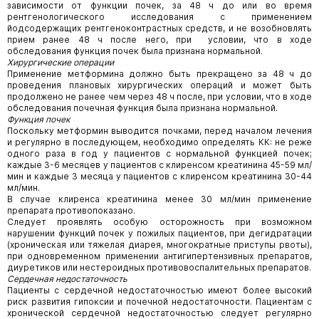
зависимости от функции почек, за 48 ч до или во время
рентгенологического исследования с применением
йодсодержащих рентгеноконтрастных средств, и не возобновлять
прием ранее 48 ч после него, при условии, что в ходе
обследования функция почек была признана нормальной.
Хирургические операции
Применение метформина должно быть прекращено за 48 ч до
проведения плановых хирургических операций и может быть
продолжено не ранее чем через 48 ч после, при условии, что в ходе
обследования почечная функция была признана нормальной.
Функция почек
Поскольку метформин выводится почками, перед началом лечения
и регулярно в последующем, необходимо определять КК: не реже
одного раза в год у пациентов с нормальной функцией почек;
каждые 3-6 месяцев у пациентов с клиренсом креатинина 45-59 мл/
мин и каждые 3 месяца у пациентов с клиренсом креатинина 30-44
мл/мин.
В случае клиренса креатинина менее 30 мл/мин применение
препарата противопоказано.
Следует проявлять особую осторожность при возможном
нарушении функций почек у пожилых пациентов, при дегидратации
(хроническая или тяжелая диарея, многократные приступы рвоты),
при одновременном применении антигипертензивных препаратов,
диуретиков или нестероидных противовоспалительных препаратов.
Сердечная недостаточность
Пациенты с сердечной недостаточностью имеют более высокий
риск развития гипоксии и почечной недостаточности. Пациентам с
хронической сердечной недостаточностью следует регулярно