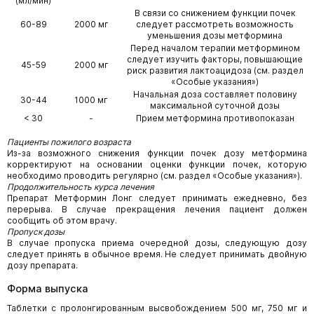
(мл/мин)
В связи со снижением функции почек
60-89
2000 мг
следует рассмотреть возможность
уменьшения дозы метформина
Перед началом терапии метформином
следует изучить факторы, повышающие
45-59
2000 мг
риск развития лактоацидоза (см. раздел
«Особые указания»)
Начальная доза составляет половину
30-44
1000 мг
максимальной суточной дозы
< 30
-
Прием метформина противопоказан
Пациенты пожилого возраста
Из-за возможного снижения функции почек дозу метформина
корректируют на основании оценки функции почек, которую
необходимо проводить регулярно (см. раздел «Особые указания»).
Продолжительность курса лечения
Препарат Метформин Лонг следует принимать ежедневно, без
перерыва. В случае прекращения лечения пациент должен
сообщить об этом врачу.
Пропуск дозы
В случае пропуска приема очередной дозы, следующую дозу
следует принять в обычное время. Не следует принимать двойную
дозу препарата.
Форма выпуска
Таблетки с пролонгированным высвобождением 500 мг, 750 мг и