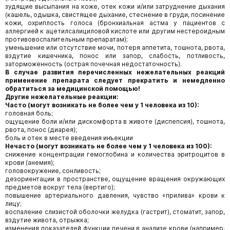
зудящие высыпания на коже, отек кожи и/или затруднение дыхания
(кашель, одышка, свистящее дыхание, стеснение в груди, посинение
кожи, охриплость голоса (бронхиальная астма у пациентов с
аллергией к ацетилсалициловой кислоте или другим нестероидным
противовоспалительным препаратам);
уменьшение или отсутствие мочи, потеря аппетита, тошнота, рвота,
вздутие кишечника, понос или запор, слабость, потливость,
заторможенность (острая почечная недостаточность).
В случае развития перечисленных нежелательных реакций
применение препарата следует прекратить и немедленно
обратиться за медицинской помощью!
Другие нежелательные реакции:
Часто (могут возникать не более чем у 1 человека из 10):
головная боль;
ощущение боли и/или дискомфорта в животе (диспепсия), тошнота,
рвота, понос (диарея);
боль и отек в месте введения инъекции
Нечасто (могут возникать не более чем у 1 человека из 100):
снижение концентрации гемоглобина и количества эритроцитов в
крови (анемия);
головокружение, сонливость;
дезориентации в пространстве, ощущение вращения окружающих
предметов вокруг тела (вертиго);
повышение артериального давления, чувство «прилива» крови к
лицу;
воспаление слизистой оболочки желудка (гастрит), стоматит, запор,
вздутие живота, отрыжка;
изменения показателей функции печени в анализе крови (например,