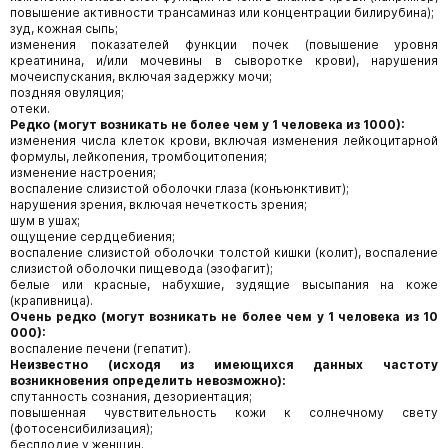
повышение активности трансаминаз или концентрации билирубина);
зуд, кожная сыпь;
изменения показателей функции почек (повышение уровня
креатинина, и/или мочевины в сыворотке крови), нарушения
мочеиспускания, включая задержку мочи;
поздняя овуляция;
отеки.
Редко (могут возникать не более чем у 1 человека из 1000):
изменения числа клеток крови, включая изменения лейкоцитарной
формулы, лейкопения, тромбоцитопения;
изменение настроения;
воспаление слизистой оболочки глаза (конъюнктивит);
нарушения зрения, включая нечеткость зрения;
шум в ушах;
ощущение сердцебиения;
воспаление слизистой оболочки толстой кишки (колит), воспаление
слизистой оболочки пищевода (эзофагит);
белые или красные, набухшие, зудящие высыпания на коже
(крапивница).
Очень редко (могут возникать не более чем у 1 человека из 10
000):
воспаление печени (гепатит).
Неизвестно (исходя из имеющихся данных частоту
возникновения определить невозможно):
спутанность сознания, дезориентация;
повышенная чувствительность кожи к солнечному свету
(фотосенсибилизация);
бесплодие у женщин.