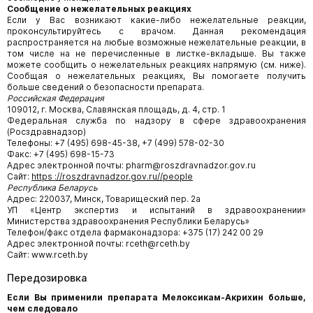
Сообщение о нежелательных реакциях
Если у Вас возникают какие-либо нежелательные реакции,
проконсультируйтесь с врачом. Данная рекомендация
распространяется на любые возможные нежелательные реакции, в
том числе на не перечисленные в листке-вкладыше. Вы также
можете сообщить о нежелательных реакциях напрямую (см. ниже).
Сообщая о нежелательных реакциях, Вы помогаете получить
больше сведений о безопасности препарата.
Российская Федерация
109012, г. Москва, Славянская площадь, д. 4, стр. 1
Федеральная служба по надзору в сфере здравоохранения
(Росздравнадзор)
Телефоны: +7 (495) 698-45-38, +7 (499) 578-02-30
Факс: +7 (495) 698-15-73
Адрес электронной почты: pharm@roszdravnadzor.gov.ru
Сайт:
https
://
roszdravnadzor
.
gov
.
ru
/
/
people
Республика Беларусь
Адрес: 220037, Минск, Товарищеский пер. 2а
УП «Центр экспертиз и испытаний в здравоохранении»
Министерства здравоохранения Республики Беларусь»
Телефон/факс отдела фармаконадзора: +375 (17) 242 00 29
Адрес электронной почты: rceth@rceth.by
Сайт: www.rceth.by
Передозировка
Если Вы применили препарата Мелоксикам-Акрихин больше,
чем следовало