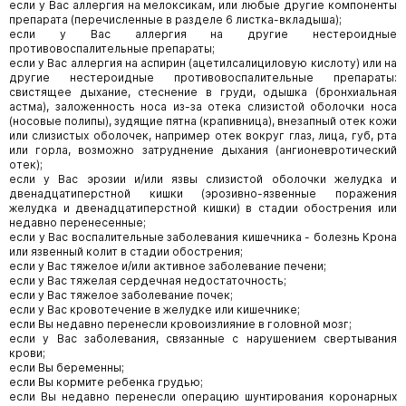
если у Вас аллергия на мелоксикам, или любые другие компоненты
препарата (перечисленные в разделе 6 листка-вкладыша);
если у Вас аллергия на другие нестероидные
противовоспалительные препараты;
если у Вас аллергия на аспирин (ацетилсалициловую кислоту) или на
другие нестероидные противовоспалительные препараты:
свистящее дыхание, стеснение в груди, одышка (бронхиальная
астма), заложенность носа из-за отека слизистой оболочки носа
(носовые полипы), зудящие пятна (крапивница), внезапный отек кожи
или слизистых оболочек, например отек вокруг глаз, лица, губ, рта
или горла, возможно затруднение дыхания (ангионевротический
отек);
если у Вас эрозии и/или язвы слизистой оболочки желудка и
двенадцатиперстной кишки (эрозивно-язвенные поражения
желудка и двенадцатиперстной кишки) в стадии обострения или
недавно перенесенные;
если у Вас воспалительные заболевания кишечника - болезнь Крона
или язвенный колит в стадии обострения;
если у Вас тяжелое и/или активное заболевание печени;
если у Вас тяжелая сердечная недостаточность;
если у Вас тяжелое заболевание почек;
если у Вас кровотечение в желудке или кишечнике;
если Вы недавно перенесли кровоизлияние в головной мозг;
если у Вас заболевания, связанные с нарушением свертывания
крови;
если Вы беременны;
если Вы кормите ребенка грудью;
если Вы недавно перенесли операцию шунтирования коронарных