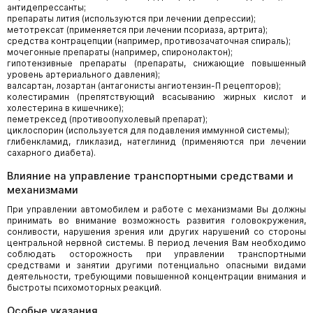
антидепрессанты;
препараты лития (используются при лечении депрессии);
метотрексат (применяется при лечении псориаза, артрита);
средства контрацепции (например, противозачаточная спираль);
мочегонные препараты (например, спиронолактон);
гипотензивные препараты (препараты, снижающие повышенный
уровень артериального давления);
валсартан, лозартан (антагонисты ангиотензин-П рецепторов);
колестирамин (препятствующий всасыванию жирных кислот и
холестерина в кишечнике);
пеметрексед (противоопухолевый препарат);
циклоспорин (используется для подавления иммунной системы);
глибенкламид, гликлазид, натеглинид (применяются при лечении
сахарного диабета).
Влияние на управление транспортными средствами и
механизмами
При управлении автомобилем и работе с механизмами Вы должны
принимать во внимание возможность развития головокружения,
сонливости, нарушения зрения или других нарушений со стороны
центральной нервной системы. В период лечения Вам необходимо
соблюдать осторожность при управлении транспортными
средствами и занятии другими потенциально опасными видами
деятельности, требующими повышенной концентрации внимания и
быстроты психомоторных реакций.
Особые указания