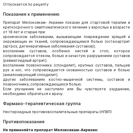
Отпускается по рецепту
Показания к применению
Препарат Мелоксикам- Акрихин показан для стартовой терапии и
краткосрочного симптоматического лечения у взрослых в возрасте
от 18 лет и старше при:
хроническом заболевании, вызывающим повреждение хрящей и
окружающих их тканей, сопровождающемся болью (остеоартрит
(артроз, дегенеративные заболевания суставов));
воспалении суставов, особенно кистей и стоп, которое
сопровождается отеком, болью и зачастую разрушением суставов
(ревматоидный артрит);
воспалении позвоночника (спондилит), крупных суставов, пальцев
рук и ног, что сопровождается скованностью суставов и болью
(анкилозирующий спондилит);
других заболеваниях костно-мышечной системы, суставов и
позвоночника, сопровождающихся болью.
Если улучшение не наступило или Вы чувствуете ухудшение,
необходимо обратиться к врачу.
Фармако-терапевтическая группа
Нестероидные противовоспалительные препараты (НПВП)
Противопоказания
Не применяйте препарат Мелоксикам-Акрихин: