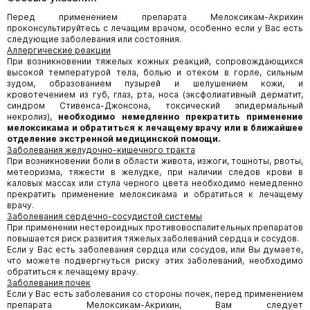
Перед применением препарата Мелоксикам-Акрихин
проконсультируйтесь с лечащим врачом, особенно если у Вас есть
следующие заболевания или состояния.
Аллергические реакции
При возникновении тяжелых кожных реакций, сопровождающихся
высокой температурой тела, болью и отеком в горле, сильным
зудом, образованием пузырей и шелушением кожи, и
кровотечением из губ, глаз, рта, носа (эксфолиативный дерматит,
синдром Стивенса-Джонсона, токсический эпидермальный
некролиз),
необходимо немедленно прекратить применение
мелоксикама и обратиться к лечащему врачу или в ближайшее
отделение экстренной медицинской помощи.
Заболевания желудочно-кишечного тракта
При возникновении боли в области живота, изжоги, тошноты, рвоты,
метеоризма, тяжести в желудке, при наличии следов крови в
каловых массах или стула черного цвета необходимо немедленно
прекратить применение мелоксикама и обратиться к лечащему
врачу.
Заболевания сердечно-сосудистой системы
При применении нестероидных противовоспалительных препаратов
повышается риск развития тяжелых заболеваний сердца и сосудов.
Если у Вас есть заболевания сердца или сосудов, или Вы думаете,
что можете подвергнуться риску этих заболеваний, необходимо
обратиться к лечащему врачу.
Заболевания почек
Если у Вас есть заболевания со стороны почек, перед применением
препарата Мелоксикам-Акрихин, Вам следует