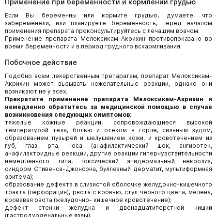
Применение при беременности и кормлении грудью
Если Вы беременны или кормите грудью, думаете, что
забеременели, или планируете беременность, перед началом
применения препарата проконсультируйтесь с лечащим врачом.
Применение препарата Мелоксикам-Акрихин противопоказано во
время беременности и в период грудного вскармливания.
Побочное действие
Подобно всем лекарственным препаратам, препарат Мелоксикам-
Акрихин может вызывать нежелательные реакции, однако они
возникают не у всех.
Прекратите применение препарата Мелоксикам-Акрихин и
немедленно обратитесь за медицинской помощью в случае
возникновения следующих симптомов:
тяжелые кожные реакции, сопровождающиеся высокой
температурой тела, болью и отеком в горле, сильным зудом,
образованием пузырей и шелушением кожи, и кровотечением из
губ, глаз, рта, носа (анафилактический шок, ангиоотек,
анафилактоидные реакции, другие реакции гиперчувствительности
немедленного типа, токсический эпидермальный некролиз,
синдром Стивенса-Джонсона, буллезный дерматит, мультиформная
эритема);
образование дефекта в слизистой оболочке желудочно-кишечного
тракта (перфорация), рвота с кровью, стул черного цвета, мелена,
кровавая рвота (желудочно- кишечное кровотечение);
дефект стенки желудка и двенадцатиперстной кишки
(гастродуоденальные язвы);