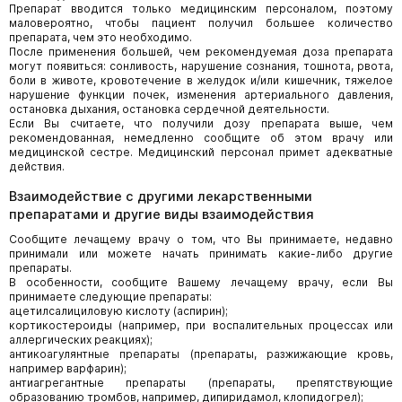
Препарат вводится только медицинским персоналом, поэтому
маловероятно, чтобы пациент получил большее количество
препарата, чем это необходимо.
После применения большей, чем рекомендуемая доза препарата
могут появиться: сонливость, нарушение сознания, тошнота, рвота,
боли в животе, кровотечение в желудок и/или кишечник, тяжелое
нарушение функции почек, изменения артериального давления,
остановка дыхания, остановка сердечной деятельности.
Если Вы считаете, что получили дозу препарата выше, чем
рекомендованная, немедленно сообщите об этом врачу или
медицинской сестре. Медицинский персонал примет адекватные
действия.
Взаимодействие с другими лекарственными
препаратами и другие виды взаимодействия
Сообщите лечащему врачу о том, что Вы принимаете, недавно
принимали или можете начать принимать какие-либо другие
препараты.
В особенности, сообщите Вашему лечащему врачу, если Вы
принимаете следующие препараты:
ацетилсалициловую кислоту (аспирин);
кортикостероиды (например, при воспалительных процессах или
аллергических реакциях);
антикоагулянтные препараты (препараты, разжижающие кровь,
например варфарин);
антиагрегантные препараты (препараты, препятствующие
образованию тромбов, например, дипиридамол, клопидогрел);