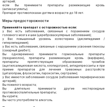
артерий;
если Вы принимаете препараты разжижающие кровь
(антикоагулянты).
Препарат противопоказан детям в возрасте до 18 лет.
Меры предосторожности
Применяйте препарат с осторожностью если:
у Вас есть заболевания, связанные с поражением сосудов
головного мозга и шеи (цереброваскулярные заболевания);
у Вас повышенный уровень холестерина (дислипидемия /
гиперлипидемия);
у Вас есть заболевания, связанные с нарушением усвоения глюкозы
(сахарный диабет);
Вы одновременно принимаете гормональные препараты
(преднизолон), препараты разжижающие кровь (варфарин),
препараты препятствующие образованию тромбов
(ацетилсалициловая кислота, клопидогрел), антидепрессанты и при
приеме препаратов для лечения тревожных расстройств
(циталопрам, флуоксетин, пароксетин, сертралин);
у Вас имеются заболевания сосудов (заболевания периферических
артерий);
Вы пожилого возраста;
Вы длительно принимаете другие нестероидные
противовоспалительные препараты;
Вы курите;
Вы часто употребляете алкоголь.