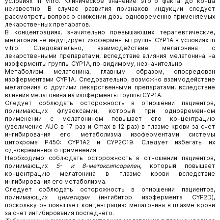
условиях in vitro. Клиническое значение этого факта до конца
неизвестно. В случае развития признаков индукции следует
рассмотреть вопрос о снижении дозы одновременно применяемых
лекарственных препаратов.
В концентрациях, значительно превышающих терапевтические,
мелатонин не индуцирует изоферменты группы CYP1А в условиях in
vitro. Следовательно, взаимодействие мелатонина с
лекарственными препаратами, вследствие влияния мелатонина на
изоферменты группы CYP1А, по-видимому, незначительно.
Метаболизм мелатонина, главным образом, опосредован
изоферментами CYP1А. Следовательно, возможно взаимодействие
мелатонина с другими лекарственными препаратами, вследствие
влияния мелатонина на изоферменты группы CYP1А.
Следует соблюдать осторожность в отношении пациентов,
принимающих флувоксамин, который при одновременном
применении с мелатонином повышает его концентрацию
(увеличение AUC в 17 раз и Cmax в 12 раз) в плазме крови за счет
ингибирования его метаболизма изоферментами системы
цитохрома Р450: CYP1А2 и CYP2С19. Следует избегать их
одновременного применения.
Необходимо соблюдать осторожность в отношении пациентов,
принимающих
5- и 8-метоксипсорален
, который повышает
концентрацию мелатонина в плазме крови вследствие
ингибирования его метаболизма.
Следует соблюдать осторожность в отношении пациентов,
принимающих
циметидин
(ингибитор изофермента CYP2D),
поскольку он повышает концентрацию мелатонина в плазме крови
за счет ингибирования последнего.