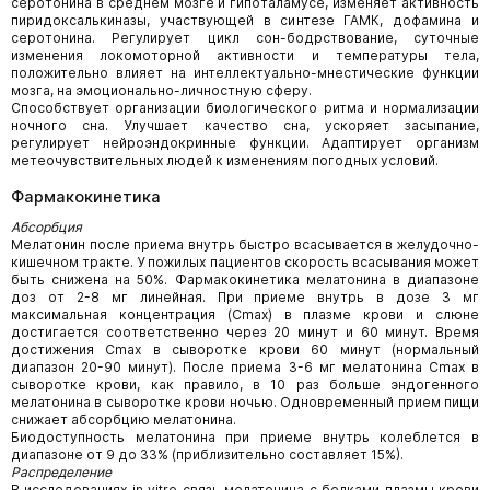
серотонина в среднем мозге и гипоталамусе, изменяет активность
пиридоксалькиназы, участвующей в синтезе ГАМК, дофамина и
серотонина. Регулирует цикл сон-бодрствование, суточные
изменения локомоторной активности и температуры тела,
положительно влияет на интеллектуально-мнестические функции
мозга, на эмоционально-личностную сферу.
Способствует организации биологического ритма и нормализации
ночного сна. Улучшает качество сна, ускоряет засыпание,
регулирует нейроэндокринные функции. Адаптирует организм
метеочувствительных людей к изменениям погодных условий.
Фармакокинетика
Абсорбция
Мелатонин после приема внутрь быстро всасывается в желудочно-
кишечном тракте. У пожилых пациентов скорость всасывания может
быть снижена на 50%. Фармакокинетика мелатонина в диапазоне
доз от 2-8 мг линейная. При приеме внутрь в дозе 3 мг
максимальная концентрация (Cmax) в плазме крови и слюне
достигается соответственно через 20 минут и 60 минут. Время
достижения Cmax в сыворотке крови 60 минут (нормальный
диапазон 20-90 минут). После приема 3-6 мг мелатонина Cmax в
сыворотке крови, как правило, в 10 раз больше эндогенного
мелатонина в сыворотке крови ночью. Одновременный прием пищи
снижает абсорбцию мелатонина.
Биодоступность мелатонина при приеме внутрь колеблется в
диапазоне от 9 до 33% (приблизительно составляет 15%).
Распределение
В исследованиях in vitro связь мелатонина с белками плазмы крови