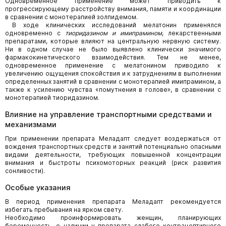
Одновременное применение может приводить к
прогрессирующему расстройству внимания, памяти и координации
в сравнении с монотерапией золпидемом.
В ходе клинических исследований мелатонин применялся
одновременно с
тиоридазином и имипрамином
, лекарственными
препаратами, которые влияют на центральную нервную систему.
Ни в одном случае не было выявлено клинически значимого
фармакокинетического взаимодействия. Тем не менее,
одновременное применение с мелатонином приводило к
увеличению ощущения спокойствия и к затруднениям в выполнении
определенных занятий в сравнении с монотерапией имипрамином, а
также к усилению чувства «помутнения в голове», в сравнении с
монотерапией тиоридазином.
Влияние на управление транспортными средствами и
механизмами
При применении препарата Меладапт следует воздержаться от
вождения транспортных средств и занятий потенциально опасными
видами деятельности, требующих повышенной концентрации
внимания и быстроты психомоторных реакций (риск развития
сонливости).
Особые указания
В период применения препарата Меладапт рекомендуется
избегать пребывания на ярком свету.
Необходимо проинформировать женщин, планирующих
беременность, о наличии у препарата слабого контрацептивного