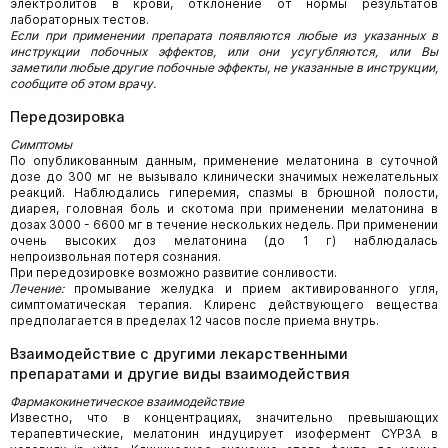
электролитов в крови, отклонение от нормы результатов
лабораторных тестов.
Если при применении препарата появляются любые из указанных в
инструкции побочных эффектов, или они усугубляются, или Вы
заметили любые другие побочные эффекты, не указанные в инструкции,
сообщите об этом врачу.
Передозировка
Симптомы
По опубликованным данным, применение мелатонина в суточной
дозе до 300 мг не вызывало клинически значимых нежелательных
реакций. Наблюдались гиперемия, спазмы в брюшной полости,
диарея, головная боль и скотома при применении мелатонина в
дозах 3000 - 6600 мг в течение нескольких недель. При применении
очень высоких доз мелатонина (до 1 г) наблюдалась
непроизвольная потеря сознания.
При передозировке возможно развитие сонливости.
Лечение:
промывание желудка и прием активированного угля,
симптоматическая терапия. Клиренс действующего вещества
предполагается в пределах 12 часов после приема внутрь.
Взаимодействие с другими лекарственными
препаратами и другие виды взаимодействия
Фармакокинетическое взаимодействие
Известно, что в концентрациях, значительно превышающих
терапевтические, мелатонин индуцирует изофермент CYP3А в