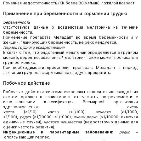
Почечная недостаточность (КК более 30 мл/мин), пожилой возраст.
Применение при беременности и кормлении грудью
Беременность
Отсутствуют данные о воздействии мелатонина на течение
беременности.
Применение препарата Меладапт во время беременности и у
женщин, планирующих беременность, не рекомендуется.
Период грудного вскармливания
В связи с тем, что эндогенный мелатонин определяется в грудном
молоке, вероятно, экзогенный мелатонин также может проникать в
грудное молоко.
При необходимости применения препарата Меладапт в период
лактации грудное вскармливание следует прекратить.
Побочное действие
Побочные действия систематизированы относительно каждой из
систем органов в зависимости от частоты встречаемости с
использованием классификации Всемирной организации
здравоохранения:
очень
часто
(>1/10), часто (>1/100),
нечасто
(>1/1000,
<1/100),
редко
(>1/10000, <1/1000),
очень редко
(<1/10000, включая
единичные случаи),
частота неизвестна
(недостаточно данных для
оценки частоты развития).
Инфекционные и паразитарные заболевания:
редко
–
опоясывающий герпес.