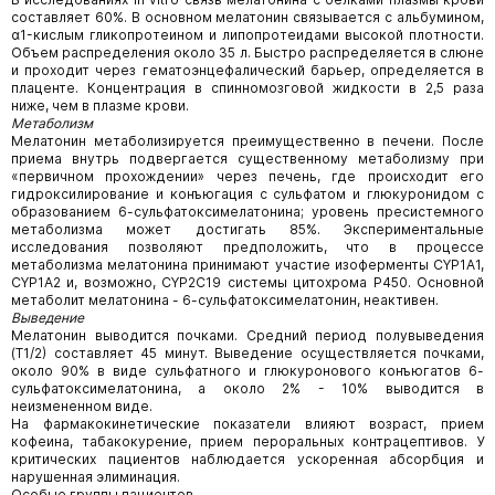
составляет 60%. В основном мелатонин связывается с альбумином,
α1-кислым гликопротеином и липопротеидами высокой плотности.
Объем распределения около 35 л. Быстро распределяется в слюне
и проходит через гематоэнцефалический барьер, определяется в
плаценте. Концентрация в спинномозговой жидкости в 2,5 раза
ниже, чем в плазме крови.
Метаболизм
Мелатонин метаболизируется преимущественно в печени. После
приема внутрь подвергается существенному метаболизму при
«первичном прохождении» через печень, где происходит его
гидроксилирование и конъюгация с сульфатом и глюкуронидом с
образованием 6-сульфатоксимелатонина; уровень пресистемного
метаболизма может достигать 85%. Экспериментальные
исследования позволяют предположить, что в процессе
метаболизма мелатонина принимают участие изоферменты CYP1А1,
CYP1А2 и, возможно, CYP2С19 системы цитохрома Р450. Основной
метаболит мелатонина - 6-сульфатоксимелатонин, неактивен.
Выведение
Мелатонин выводится почками. Средний период полувыведения
(Т1/2) составляет 45 минут. Выведение осуществляется почками,
около 90% в виде сульфатного и глюкуронового конъюгатов 6-
сульфатоксимелатонина, а около 2% - 10% выводится в
неизмененном виде.
На фармакокинетические показатели влияют возраст, прием
кофеина, табакокурение, прием пероральных контрацептивов. У
критических пациентов наблюдается ускоренная абсорбция и
нарушенная элиминация.
Особые группы пациентов