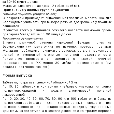
за 30-40 минут до сна.
Максимальная суточная доза – 2 таблетки (6 мг).
Применение у особых групп пациентов
Пожилые пациенты (старше 65 лет)
С возрастом происходит снижение метаболизма мелатонина, что
необходимо учитывать при выборе режима дозирования у пожилых
пациентов.
С учетом этого у пациентов пожилого возраста возможен прием
препарата Меладапт за 60-90 минут до сна.
Нарушения функции почек
Влияние различной степени нарушений функции почек на
фармакокинетику мелатонина не изучено, поэтому препарат
Меладапт необходимо принимать с осторожностью у пациентов с
легкой и умеренной степенью почечной недостаточности.
Применение препарата у пациентов с тяжелой почечной
недостаточностью (КК менее 30 мл/мин) противопоказано (см.
раздел «Противопоказания».)
Форма выпуска
Таблетки, покрытые пленочной оболочкой 3 мг.
По 10, 30 таблеток в контурную ячейковую упаковку из пленки
поливинилхлоридной и фольги алюминиевой печатной
лакированной.
По 10, 20, 30, 40, 50, 60, 70, 80, 90 или 100 таблеток в банки из
полиэтилентерефталата для лекарственных средств или
полипропиленовые для лекарственных средств, укупоренные
крышками из полиэтилена высокого давления с контролем первого