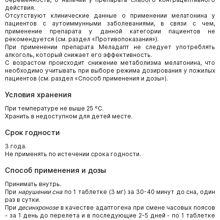
действия.
Отсутствуют клинические данные о применении мелатонина у
пациентов с аутоиммунными заболеваниями, в связи с чем,
применение препарата у данной категории пациентов не
рекомендуется (см. раздел «Противопоказания»).
При применении препарата Меладапт не следует употреблять
алкоголь, который снижает его эффективность.
С возрастом происходит снижение метаболизма мелатонина, что
необходимо учитывать при выборе режима дозирования у пожилых
пациентов (cм. раздел «Способ применения и дозы»).
Условия хранения
При температуре не выше 25 ºС.
Хранить в недоступном для детей месте.
Срок годности
3 года.
Не применять по истечении срока годности.
Способ применения и дозы
Принимать внутрь.
При
нарушении сна
по 1 таблетке (3 мг) за 30-40 минут до сна, один
раз в сутки.
При
десинхронозе
в качестве адаптогена при смене часовых поясов
- за 1 день до перелета и в последующие 2-5 дней - по 1 таблетке