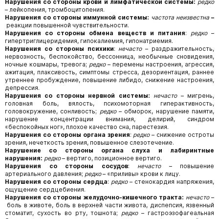
Нарушения со стороны крови и лимфатической системы:
редко
– лейкопения, тромбоцитопения.
Нарушения со стороны иммунной системы:
частота неизвестна
–
реакции повышенной чувствительности.
Нарушения со стороны обмена веществ и питания
:
редко
–
гипертриглицеридемия, гипокалиемия, гипонатриемия.
Нарушения со стороны психики
:
нечасто
– раздражительность,
нервозность, беспокойство, бессонница, необычные сновидения,
ночные кошмары, тревога;
редко
– перемены настроения, агрессия,
ажитация, плаксивость, симптомы стресса, дезориентация, раннее
утреннее пробуждение, повышение либидо, снижение настроения,
депрессия.
Нарушения со стороны нервной системы:
нечасто
– мигрень,
головная боль, вялость, психомоторная гиперактивность,
головокружение, сонливость;
редко
– обморок, нарушение памяти,
нарушение концентрации внимания, делирий, синдром
«беспокойных ног», плохое качество сна, парестезия.
Нарушения со стороны органа зрения
:
редко
– снижение остроты
зрения, нечеткость зрения, повышенное слезотечение.
Нарушение со стороны органа слуха и лабиринтные
нарушения:
редко
– вертиго, позиционное вертиго.
Нарушения со стороны сосудов
:
нечасто
– повышение
артериального давления;
редко
– «приливы» крови к лицу.
Нарушения со стороны сердца
:
редко
– стенокардия напряжения,
ощущение сердцебиения.
Нарушения со стороны желудочно-кишечного тракта:
нечасто
–
боль в животе, боль в верхней части живота, диспепсия, язвенный
стоматит, сухость во рту, тошнота;
редко
– гастроэзофагеальная