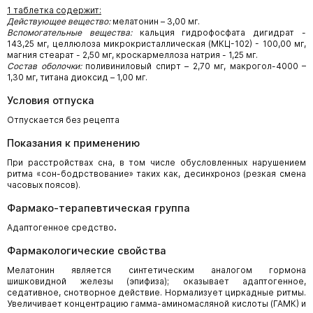
1 таблетка содержит:
Действующее вещество:
мелатонин – 3,00 мг.
Вспомогательные вещества:
кальция гидрофосфата дигидрат -
143,25 мг, целлюлоза микрокристаллическая (МКЦ-102) - 100,00 мг,
магния стеарат - 2,50 мг, кроскармеллоза натрия - 1,25 мг.
Состав оболочки:
поливиниловый спирт – 2,70 мг, макрогол-4000 –
1,30 мг, титана диоксид – 1,00 мг.
Условия отпуска
Отпускается без рецепта
Показания к применению
При расстройствах сна, в том числе обусловленных нарушением
ритма «сон-бодрствование» таких как, десинхроноз (резкая смена
часовых поясов).
Фармако-терапевтическая группа
Адаптогенное средство
.
Фармакологические свойства
Мелатонин является синтетическим аналогом гормона
шишковидной железы (эпифиза); оказывает адаптогенное,
седативное, снотворное действие. Нормализует циркадные ритмы.
Увеличивает концентрацию гамма-аминомасляной кислоты (ГАМК) и