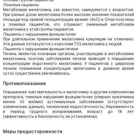
Пожилые пациенты
Метаболизм мелатонина, как известно, замедляется с возрастом.
При разных дозах мелатонина более высокие значения показателей
площади под кривой «концентрация-время» (AUC) и Cmax получены
у пожилых пациентов, что отражает сниженный метаболизм
мелатонина у этой группы пациентов.
Пациенты с нарушением функции почек
При длительном применении мелатонина кумуляции не отмечено.
Эти данные согласуются с коротким Т1/2 мелатонина у людей.
Пациенты с нарушением функции печени
Печень является основным органом, участвующим в метаболизме
мелатонина, поэтому заболевания печени приводят к повышению
концентрации эндогенного мелатонина. У пациентов с циррозом
печени плазменная концентрация мелатонина в дневное время
суток существенно увеличивалась.
Противопоказания
Повышенная чувствительность к мелатонину и другим компонентам
препарата, тяжелые нарушения функции почек (клиренс креатинина
менее 30 мл/мин) аутоиммунные заболевания (отсутствуют
клинические данные), печеночная недостаточность, беременность
и период грудного вскармливания, возраст до 18 лет
(эффективность и безопасность не установлены).
Меры предосторожности