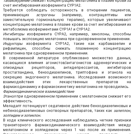
Табакокурение
снижает концентрацию мелатонина в плазме крови за
счет ингибирования изофермента CYP1А2.
Требуется соблюдать осторожность в отношении пациентов,
принимающих
эстрогены
(например, контрацептивы или
заместительную гормональную терапию), которые увеличивают
концентрацию мелатонина в плазме крови за счет ингибирования их
метаболизма изоферментами CYP1А1 и CYP1А2.
Ингибиторы
изофермента CYPА2, например, хинолоны, способны
повышать экспозицию мелатонина при одновременном применении.
Индукторы
изофермента CYP1А2, такие как карбамазепин и
рифампицин, способны снижать плазменную концентрацию
мелатонина при одновременном применении.
В современной литературе опубликовано множество данных,
касающихся влияния агонистов/антагонистов адренергических и
опиоидных рецепторов, антидепрессантов, ингибиторов
простагландина, бензодиазепинов, триптофана и этанола на
секрецию эндогенного мелатонина. Исследования возможного
взаимодействия этих лекарственных препаратов на
фармакодинамику и фармакокинетику мелатонина не проводились.
Фармакодинамическое взаимодействие
Этанол
при одновременном применении с мелатонином снижает его
эффективность.
Меладапт потенцирует седативное действие бензодиазепиновых и
небензодиазепиновых снотворных препаратов, таких как
залеплон,
золпидем и зопиклон.
В ходе клинического исследования наблюдались четкие признаки
транзиторного фармакодинамического взаимодействия между
мелатонином и золпидемом через 1 час после их применения.