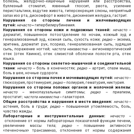
болезнь, желудочно-кишечные нарушения или расстройства,
буллезный стоматит, язвенный глоссит, рвота, усиление
перистальтики, вздутие живота, гиперсекреция слюны, неприятный
запах изо рта, дискомфорт в животе, дискинезия желудка, гастрит.
Нарушения со стороны печени и желчевыводящих
путей:
нечасто
–
гипербилирубинемия.
Нарушения со стороны кожи и подкожных тканей:
нечасто
–
дерматит, повышенное потоотделение по ночам, кожный зуд и
генерализованный зуд, кожная сыпь, сухость кожи;
редко
– экзема,
эритема, дерматит рук, псориаз, генерализованная сыпь, зудящая
сыпь, поражение ногтей;
частота неизвестна
– ангионевротический
отек (отек Квинке), отек слизистой оболочки полости рта, отек
языка.
Нарушения со стороны скелетно-мышечной и соединительной
ткани
:
нечасто
– боль в конечностях;
редко
– артрит, спазм мышц,
боль в шее, ночные судороги.
Нарушения со стороны почек и мочевыводящих путей:
нечасто
–
глюкозурия, протеинурия;
редко
– полиурия, гематурия, никтурия.
Нарушения со стороны половых органов и молочной железы
:
нечасто
– менопаузальные симптомы;
редко
– приапизм,
простатит;
частота неизвестна
– галакторея.
Общие расстройства и нарушения в месте введения:
нечасто
–
астения, боль в груди;
редко
– повышенная утомляемость, боль,
чувство жажды.
Лабораторные и инструментальные данные:
нечасто
–
отклонение от нормы лабораторных показателей функции печени,
увеличение массы тела;
редко
– повышение активности
«печеночных» трансаминаз, отклонение от нормы содержания