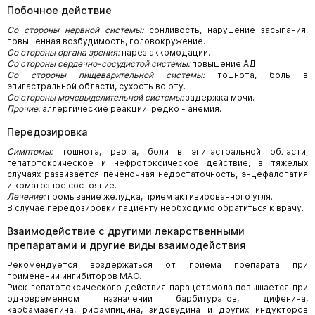
Побочное действие
Со стороны нервной системы:
сонливость, нарушение засыпания,
повышенная возбудимость, головокружение.
Со стороны органа зрения:
парез аккомодации.
Со стороны сердечно-сосудистой системы:
повышение АД.
Со стороны пищеварительной системы:
тошнота, боль в
эпигастральной области, сухость во рту.
Со стороны мочевыделительной системы:
задержка мочи.
Прочие:
аллергические реакции; редко - анемия.
Передозировка
Симптомы:
тошнота, рвота, боли в эпигастральной области;
гепатотоксическое и нефротоксическое действие, в тяжелых
случаях развивается печеночная недостаточность, энцефалопатия
и коматозное состояние.
Лечение:
промывание желудка, прием активированного угля.
В случае передозировки пациенту необходимо обратиться к врачу.
Взаимодействие с другими лекарственными
препаратами и другие виды взаимодействия
Рекомендуется воздержаться от приема препарата при
применении ингибиторов МАО.
Риск гепатотоксического действия парацетамола повышается при
одновременном назначении барбитуратов, дифенина,
карбамазепина, рифампицина, зидовудина и других индукторов