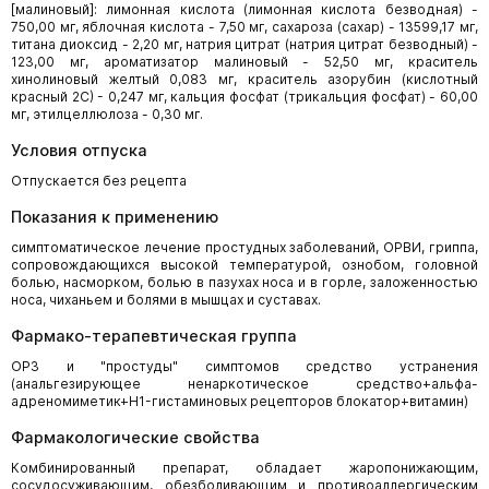
[малиновый]: лимонная кислота (лимонная кислота безводная) -
750,00 мг, яблочная кислота - 7,50 мг, сахароза (сахар) - 13599,17 мг,
титана диоксид - 2,20 мг, натрия цитрат (натрия цитрат безводный) -
123,00 мг, ароматизатор малиновый - 52,50 мг, краситель
хинолиновый желтый 0,083 мг, краситель азорубин (кислотный
красный 2С) - 0,247 мг, кальция фосфат (трикальция фосфат) - 60,00
мг, этилцеллюлоза - 0,30 мг.
Условия отпуска
Отпускается без рецепта
Показания к применению
симптоматическое лечение простудных заболеваний, ОРВИ, гриппа,
сопровождающихся высокой температурой, ознобом, головной
болью, насморком, болью в пазухах носа и в горле, заложенностью
носа, чиханьем и болями в мышцах и суставах.
Фармако-терапевтическая группа
ОРЗ и "простуды" симптомов средство устранения
(анальгезирующее ненаркотическое средство+альфа-
адреномиметик+H1-гистаминовых рецепторов блокатор+витамин)
Фармакологические свойства
Комбинированный препарат, обладает жаропонижающим,
сосудосуживающим, обезболивающим и противоаллергическим