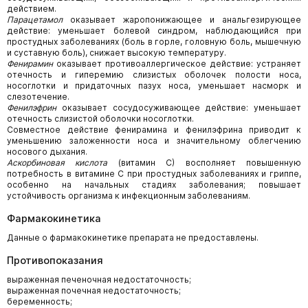
действием.
Парацетамол
оказывает жаропонижающее и анальгезирующее
действие: уменьшает болевой синдром, наблюдающийся при
простудных заболеваниях (боль в горле, головную боль, мышечную
и суставную боль), снижает высокую температуру.
Фенирамин
оказывает противоаллергическое действие: устраняет
отечность и гиперемию слизистых оболочек полости носа,
носоглотки и придаточных пазух носа, уменьшает насморк и
слезотечение.
Фенилэфрин
оказывает сосудосуживающее действие: уменьшает
отечность слизистой оболочки носоглотки.
Совместное действие фенирамина и фенилэфрина приводит к
уменьшению заложенности носа и значительному облегчению
носового дыхания.
Аскорбиновая кислота
(витамин С) восполняет повышенную
потребность в витамине С при простудных заболеваниях и гриппе,
особенно на начальных стадиях заболевания; повышает
устойчивость организма к инфекционным заболеваниям.
Фармакокинетика
Данные о фармакокинетике препарата не предоставлены.
Противопоказания
выраженная печеночная недостаточность;
выраженная почечная недостаточность;
беременность;