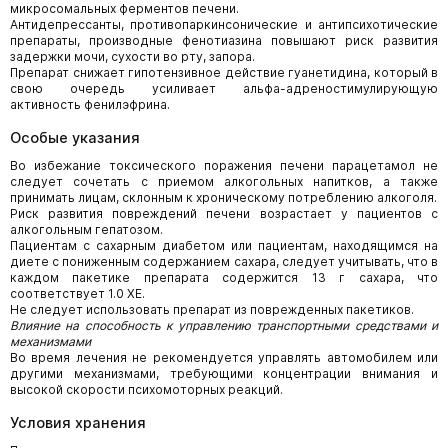
микросомальных ферментов печени.
Антидепрессанты, противопаркинсонические и антипсихотические
препараты, производные фенотиазина повышают риск развития
задержки мочи, сухости во рту, запора.
Препарат снижает гипотензивное действие гуанетидина, который в
свою очередь усиливает альфа-адреностимулирующую
активность фенилэфрина.
Особые указания
Во избежание токсического поражения печени парацетамол не
следует сочетать с приемом алкогольных напитков, а также
принимать лицам, склонным к хроническому потреблению алкоголя.
Риск развития повреждений печени возрастает у пациентов с
алкогольным гепатозом.
Пациентам с сахарным диабетом или пациентам, находящимся на
диете с пониженным содержанием сахара, следует учитывать, что в
каждом пакетике препарата содержится 13 г сахара, что
соответствует 1.0 ХЕ.
Не следует использовать препарат из поврежденных пакетиков.
Влияние на способность к управлению транспортными средствами и
механизмами
Во время лечения не рекомендуется управлять автомобилем или
другими механизмами, требующими концентрации внимания и
высокой скорости психомоторных реакций.
Условия хранения