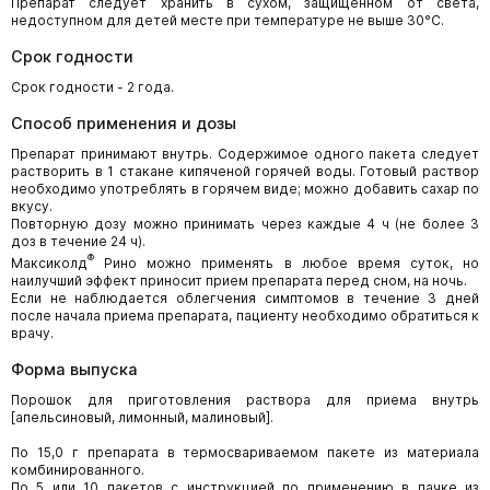
Препарат следует хранить в сухом, защищенном от света,
недоступном для детей месте при температуре не выше 30°С.
Срок годности
Срок годности - 2 года.
Способ применения и дозы
Препарат принимают внутрь. Содержимое одного пакета следует
растворить в 1 стакане кипяченой горячей воды. Готовый раствор
необходимо употреблять в горячем виде; можно добавить сахар по
вкусу.
Повторную дозу можно принимать через каждые 4 ч (не более 3
доз в течение 24 ч).
®
Максиколд
Рино можно применять в любое время суток, но
наилучший эффект приносит прием препарата перед сном, на ночь.
Если не наблюдается облегчения симптомов в течение 3 дней
после начала приема препарата, пациенту необходимо обратиться к
врачу.
Форма выпуска
Порошок для приготовления раствора для приема внутрь
[апельсиновый, лимонный, малиновый].
По 15,0 г препарата в термосвариваемом пакете из материала
комбинированного.
По 5 или 10 пакетов с инструкцией по применению в пачке из