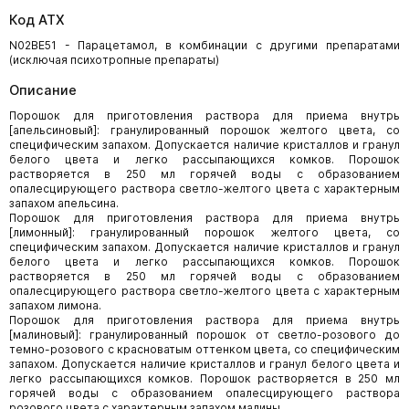
Код АТХ
N02BE51 - Парацетамол, в комбинации с другими препаратами
(исключая психотропные препараты)
Описание
Порошок для приготовления раствора для приема внутрь
[апельсиновый]: гранулированный порошок желтого цвета, со
специфическим запахом. Допускается наличие кристаллов и гранул
белого цвета и легко рассыпающихся комков. Порошок
растворяется в 250 мл горячей воды с образованием
опалесцирующего раствора светло-желтого цвета с характерным
запахом апельсина.
Порошок для приготовления раствора для приема внутрь
[лимонный]: гранулированный порошок желтого цвета, со
специфическим запахом. Допускается наличие кристаллов и гранул
белого цвета и легко рассыпающихся комков. Порошок
растворяется в 250 мл горячей воды с образованием
опалесцирующего раствора светло-желтого цвета с характерным
запахом лимона.
Порошок для приготовления раствора для приема внутрь
[малиновый]: гранулированный порошок от светло-розового до
темно-розового с красноватым оттенком цвета, со специфическим
запахом. Допускается наличие кристаллов и гранул белого цвета и
легко рассыпающихся комков. Порошок растворяется в 250 мл
горячей воды с образованием опалесцирующего раствора
розового цвета с характерным запахом малины.