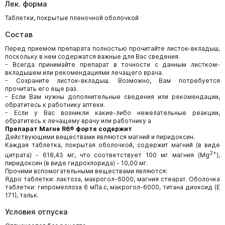
Лек. форма
Таблетки, покрытые пленочной оболочкой
Состав
Перед приемом препарата полностью прочитайте листок-вкладыш,
поскольку в нем содержатся важные для Вас сведения.
- Всегда принимайте препарат в точности с данным листком-
вкладышем или рекомендациями лечащего врача.
- Сохраните листок-вкладыш. Возможно, Вам потребуется
прочитать его еще раз.
- Если Вам нужны дополнительные сведения или рекомендации,
обратитесь к работнику аптеки.
- Если у Вас возникли какие-либо нежелательные реакции,
обратитесь к лечащему врачу или работнику а
Препарат Магне
R
6®
форте содержит
Действующими веществами являются магний и пиридоксин.
Каждая таблетка, покрытая оболочкой, содержит магний (в виде
2+
цитрата) - 618,43 мг, что соответствует 100 мг магния (Mg
),
пиридоксин (в виде гидрохлорида) - 10,00 мг.
Прочими вспомогательными веществами являются:
Ядро таблетки: лактоза, макрогол-6000, магния стеарат. Оболочка
таблетки: гипромеллоза 6 мПа.с, макрогол-6000, титана диоксид (Е
171), тальк.
Условия отпуска