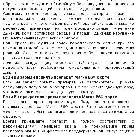
обратиться к врачу или в ближайшую больницу для оценки риска и
получения рекомендаций по дальнейшим действиям.
Симптомы передозировки, выраженность которых зависит от
концентрации магния в крови: снижение артериального давления;
тошнота, рвота; угнетение центральной нервной системы, снижение
рефлексов; изменения на электрокардиограмме; угнетение
дыхания, кома, остановка сердца и паралич дыхания; нарушение
мочеиспускания (анурический синдром).
При нормальной функции почек передозировка магния при его
приеме внутрь обычно не приводит к возникновению токсических
реакций. Однако в случае нарушения работы почек возможно
развитие отравления магнием.
Лечение: регидратация, форсированный диурез. При почечной
недостаточности необходимы гемодиализ или перитонеальный
диализ.
Если Вы забыли принять препарат Магне В6® форте
Если Вы забыли принять препарат, не беспокойтесь. Примите
следующую дозу в обычное время. Не принимайте двойную дозу,
чтобь компенсировать пропущенную таблетку.
Если Вы прекратили прием препарата Магне В6® форте
Ваш лечащий врач порекомендует Вам, как долго следует
принимать препарат Магне В6® форте. Ваше состояние может
ухудшиться, если Вы прекратите прием препарата без консультации
с врачом.
Всегда принимайте препарат в полном соответствии с
рекомендациями лечащего врача. Не прекращайте прием
препарата Магне В6® форте без предварительной консультации с
лечащим врачом.