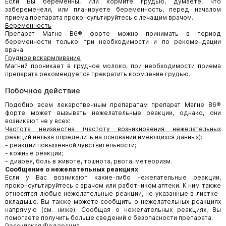
Если Вы беременны, или кормите грудью, думаете, что
забеременели, или планируете беременность, перед началом
приема препарата проконсультируйтесь с лечащим врачом.
Беременность
Препарат Магне В6® форте можно принимать в период
беременности только при необходимости и по рекомендации
врача.
Грудное вскармливание
Магний проникает в грудное молоко, при необходимости приема
препарата рекомендуется прекратить кормление грудью.
Побочное действие
Подобно всем лекарственным препаратам препарат Магне В6®
форте может вызывать нежелательные реакции, однако, они
возникают не у всех:
Частота неизвестна (частоту возникновения нежелательных
реакций нельзя определить на основании имеющихся данных):
- реакции повышенной чувствительности;
- кожные реакции;
- диарея, боль в животе, тошнота, рвота, метеоризм.
Сообщение о нежелательных реакциях
Если у Вас возникают какие-либо нежелательные реакции,
проконсультируйтесь с врачом или работником аптеки. К ним также
относятся любые нежелательные реакции, не указанные в листке-
вкладыше. Вы также можете сообщить о нежелательных реакциях
напрямую (см. ниже). Сообщая о нежелательных реакциях, Вы
помогаете получить больше сведений о безопасности препарата.
Российская Федерация