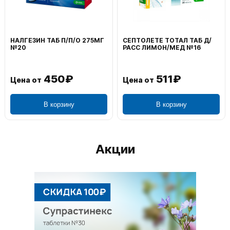
/П/О 275МГ
СЕПТОЛЕТЕ ТОТАЛ ТАБ Д/
ВОЛЬТАРЕН ЭМУ
РАСС ЛИМОН/МЕД №16
НАРУЖ 2% 100Г
₽
511₽
1 19
Цена от
Цена от
ину
В корзину
В корзин
Акции