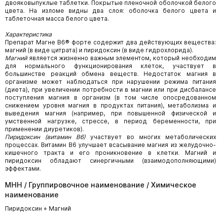
двояковыпуклые таблетки. Покрытые пленочной оболочкой белого
цвета. На изломе видны два слоя: оболочка белого цвета и
таблеточная масса белого цвета.
Характеристика
Препарат Магне В6® форте содержит два действующих вещества:
магний (в виде цитрата) и пиридоксин (в виде гидрохлорида).
Магний
является жизненно важным элементом, который необходим
для нормального функционирования клеток, участвует в
большинстве реакций обмена веществ. Недостаток магния в
организме может наблюдаться при нарушении режима питания
(диета), при увеличении потребности в магнии или при дисбалансе
поступления магния в организм (в том числе опосредованном
снижением уровня магния в продуктах питания), метаболизма и
выведения магния (например, при повышенной физической и
умственной нагрузке, стрессе, в период беременности, при
применении диуретиков).
Пиридоксин (витамин В6)
участвует во многих метаболических
процессах. Витамин В6 улучшает всасывание магния из желудочно-
кишечного тракта и его проникновение в клетки. Магний и
пиридоксин обладают синергичными (взаимодополняющими)
эффектами.
МНН / Группировочное наименование / Химическое
наименование
Пиридоксин + Магний