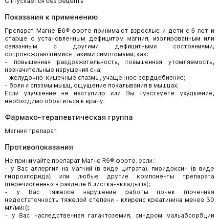
Отпускается без рецепта
Показания к применению
Препарат Магне В6® форте принимают взрослые и дети с 6 лет и
старше с установленным дефицитом магния, изолированным или
связанным с другими дефицитными состояниями,
сопровождающимися такими симптомами, как:
- повышенная раздражительность, повышенная утомляемость,
незначительные нарушения сна;
- желудочно-кишечные спазмы, учащенное сердцебиение;
- боли и спазмы мышц, ощущение покалывания в мышцах.
Если улучшение не наступило или Вы чувствуете ухудшение,
необходимо обратиться к врачу.
Фармако-терапевтическая группа
Магния препарат
Противопоказания
Не принимайте препарат Магне R6® форте, если:
- у Вас аллергия на магний (в виде цитрата), пиридоксин (в виде
гидрохлорида) или любые другие компоненты препарата
(перечисленных в разделе 6 листка-вкладыша);
- у Вас тяжелое нарушение работы почек (почечная
недостаточность тяжелой степени - клиренс креатинина менее 30
мл/мин);
- у Вас наследственная галактоземия, синдром мальабсорбции