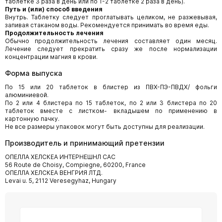
таблетке 3 раза в день или по 1-2 таблетке 2 раза в день).
Путь и (или) способ введения
Внутрь. Таблетку следует проглатывать целиком, не разжевывая,
запивая стаканом воды. Рекомендуется принимать во время еды.
Продолжительность лечения
Обычно продолжительность лечения составляет один месяц.
Лечение следует прекратить сразу же после нормализации
концентрации магния в крови.
Форма выпуска
По 15 или 20 таблеток в блистер из ПВХ-ПЭ-ПВДХ/ фольги
алюминиевой.
По 2 или 4 блистера по 15 таблеток, по 2 или 3 блистера по 20
таблеток вместе с листком- вкладышем по применению в
картонную пачку.
Не все размеры упаковок могут быть доступны для реализации.
Производитель и принимающий претензии
ОПЕЛЛА ХЕЛСКЕА ИНТЕРНЕШНЛ САС
56 Route de Choisy, Compiegne, 60200, France
ОПЕЛЛА ХЕЛСКЕА ВЕНГРИЯ ЛТД.
Levai u. 5, 2112 Veresegyhaz, Hungary