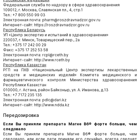
Федеральная служба по надзору в сфере здравоохранения
109012, г. Москва, Славянская пл., 4, стр.1
Тел.: +7 800 550 99 03
Электронная почта: pharm@roszdravnadzor.gov.ru
Интернет-сайт: https://roszdravnadzor.gov.ru
Республика Беларусь
УП «Центр экспертиз и испытаний в здравоохранении»
220037, г. Минск, Товарищеский пер., 2а
Тел.: +375 17 242 00 29
Факс: +375 17 252 53 58
Электронная почта: rcpl@rceth.by
Интернет-сайт: http://www.rceth.by
Республика Казахстан
РГП на ПХВ «Национальный Центр экспертизы лекарственных
средств и медицинских изделий» Комитета медицинского и
фармацевтического контроля Министерства здравоохранения
Республики Казахстан
010000, г. Астана, район Байконыр, ул. А. Иманова, д.13
Тел.: +7 7172 235 135
Электронная почта: pdlc@dari.kz
Интернет-сайт: http://www.ndda.kz
Передозировка
Если Вы приняли препарата Магне В6® форте больше, чем
следовало
Если Вы приняли препарата Магне В6® форте больше, чем
следовало, или если дети приняли его случайно, всегда следует