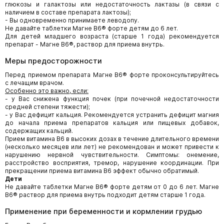
глюкозы и галактозы или недостаточность лактазы (в связи с
наличием в составе препарата лактозы);
- Вы одновременно принимаете леводопу.
Не давайте таблетки Магне В6® форте детям до 6 лет.
Для детей младшего возраста (старше 1 года) рекомендуется
препарат - Магне В6®, раствор для приема внутрь.
Меры предосторожности
Перед приемом препарата Магне В6® форте проконсультируйтесь
с лечащим врачом.
Особенно это важно, если:
- у Вас снижена функция почек (при почечной недостаточности
средней степени тяжести);
- у Вас дефицит кальция. Рекомендуется устранить дефицит магния
до начала приема препаратов кальция или пищевых добавок,
содержащих кальций.
Прием витамина В6 в высоких дозах в течение длительного времени
(несколько месяцев или лет) не рекомендован и может привести к
нарушению нервной чувствительности. Симптомы: онемение,
расстройство восприятия, тремор, нарушение координации. При
прекращении приема витамина В6 эффект обычно обратимый.
Дети
Не давайте таблетки Магне В6® форте детям от 0 до 6 лет. Магне
В6® раствор для приема внутрь подходит детям старше 1 года.
Применение при беременности и кормлении грудью