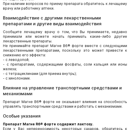
При наличии вопросов по приему препарата обратитесь к лечащему
врачу или работнику аптеки.
Взаимодействие с другими лекарственными
препаратами и другие виды взаимодействия
Сообщите лечащему врачу о том, что Вы принимаете, недавно
принимали или можете начать принимать какие-либо другие
лекарственные препараты.
Не принимайте препарат Магне В6® форте вместе с следующими
лекарственными препаратами, поскольку это может привести к
снижению его эффекта:
- с леводопой;
- с препаратами, содержащими фосфаты, соли кальция или ионы
железа;
- с тетрациклинами (для приема внутрь);
- с хинолонами.
Влияние на управление транспортными средствами и
механизмами
Препарат Магне В6® форте не оказывает влияния на способность
управлять транспортными средствами и работать с механизмами.
Особые указания
Препарат Магне
R
6®
форте содержит лактозу.
Если у Вас непереносимость некоторых сахаров, обратитесь к