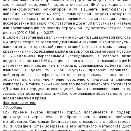
хронической сердечной недостаточностью (II-IV функциональн
непереносимостью ингибиторов АПФ. Пациенты наблюдались 
наблюдения составила 4,7 лет) с целью сравнить эффекты лозартана в
на снижение смертности от всех причин или госпитализации по пов
исследование показало, что лозартан в дозе 150 мг/сутки значительн
или госпитализации по поводу сердечной недостаточности по сра
рисков (ОР) 0,899, р = 0,027).
В целом лозартан вызывал снижение концентрации мочевой кислоты 
0,4 мг/дл), сохранявшееся при длительном лечении. В контролируем
пациентов с артериальной гипертензией случаев отмены препарат
креатинина или содержания калия в сыворотке крови не зарегистрир
В 12-недельном параллельном исследовании, в которое вклю
недостаточностью (II-IV функционального класса по классификации 
диуретики и/или сердечные гликозиды, сравнивались эффекты лозарт
плацебо. В дозах 25 и 50 мг/сутки препарат проявлял 
нейрогормональные эффекты, которые сохранялись на протяжении 
эффекты включали увеличение сердечного индекса и снижени
капиллярах, а также снижение общего периферического сосудисто
АД и частоты сердечных сокращений. Частота возникновения артер
зависела от дозы препарата. Нейрогормональные эффекты включали
норадреналина в крови.
Фармакокинетика
Абсорбция
При приеме внутрь лозартан хорошо всасывается и подвер
прохождении» через печень с образованием активного карбокси
метаболитов. Системная биодоступность лозартана в таблетирова
33 %. Средние Cmax лозартана и его активного метаболита дост
соответственно. При приеме лозартана в процессе обычного приема