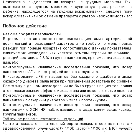
Неизвестно, выделяется ли лозартан с грудным молоком. Так
выделяются с грудным молоком, и существует риск развития в
ребенка, находящегося на грудном вскармливании, следует при
вскармливания или об отмене препарата с учетом необходимости его
Побочное действие
Резюме профиля безопасности
В целом лозартан хорошо переносится пациентами с артериальной
носят легкий и преходящий характер и не требуют отмены препар
реакций при приеме лозартана сопоставима с данным показателем
клинических исследованиях частота отмены терапии по причине
реакций составила 2,3 % в группе пациентов, принимавших лозартан, 
плацебо.
Контролируемые клинические исследования показали, что лоз
пациентами с АГ и гипертрофией левого желудочка.
В исследовании LIFE у пациентов без сахарного диабета в анам
сахарного диабета была ниже при применении лозартана по сравнени
Поскольку в данном исследовании не было группы пациентов, прини
это положительным эффектом лозартана или нежелательным явление
Контролируемые клинические исследования показали, что лоз
пациентами с сахарным диабетом 2 типа и протеинурией.
Контролируемые клинические исследования показали, что лоз
пациентами с ХСН. НЯ, наблюдавшиеся в ходе клинических исслед
группы пациентов.
Табличное резюме нежелательных реакций
Частота нежелательных явлений определялась в соответствии с 
здравоохранения:
очень часто
(> 1/10);
часто
(> 1/100 и < 1/10);
нечаст