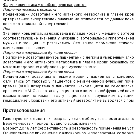
Фармакокинетика у особых групп пациентов
Пациенты пожилого возраста
Концентрации лозартана и его активного метаболита в плазме кров
артериальной гипертензией значимо не отличаются от данных пок
пола с артериальной гипертензией.
Пол
Значения концентрации лозартана в плазме крови у женщин с артери
соответствующие значения у мужчин с артериальной гипертензией
мужчин и женщин не различались. Это явное фармакокинетическ
клинического значения.
Пациенты с нарушением функции печени
При приеме лозартана внутрь пациентами с легким и умеренным алк
лозартана и его активного метаболита в плазме крови оказались со
молодых здоровых добровольцев мужского пола.
Пациенты с нарушением функции почек
Концентрации лозартана в плазме крови у пациентов с клиренс
отличались от таковых у пациентов с неизмененной функцией поч
время» (AUC) лозартана у пациентов, находящихся на гемодиализ
сравнению с AUC лозартана у пациентов с нормальной функцией поче
плазме крови не изменялись у пациентов с нарушением функции
гемодиализе. Лозартан и его активный метаболит не выводятся с п
Противопоказания
Гиперчувствительность к лозартану или к любому из вспомогательны
Беременность и период грудного вскармливания.
Возраст до 18 лет (эффективность и безопасность применения не уст
Одновременное применение с алискиреном и препаратами, содержащ