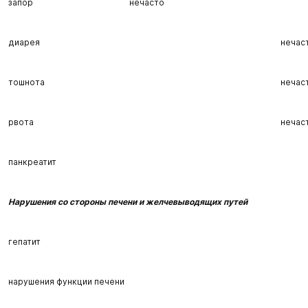
запор
нечасто
диарея
нечас
тошнота
нечас
рвота
нечас
панкреатит
Нарушения со стороны печени и желчевыводящих путей
гепатит
нарушения функции печени