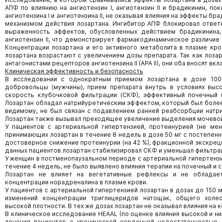
АПФ по влиянию на ангиотензин I, ангиотензин II и брадикинин, по
ангиотензина I и ангиотензина II, не оказывая влияния на эффекты б
механизмом действия лозартана. Ингибитор АПФ блокировал ответн
выраженность эффектов, обусловленных действием брадикинина,
ангиотензин II, что демонстрирует фармакодинамическое различие
Концентрации лозартана и его активного метаболита в плазме кро
лозартана возрастают с увеличением дозы препарата. Так как лоза
антагонистами рецепторов ангиотензина II (АРА II), они оба вносят вк
Клиническая эффективность и безопасность
В исследовании с однократным приемом лозартана в дозе 100
добровольцы (мужчины), прием препарата внутрь в условиях выс
скорость клубочковой фильтрации (СКФ), эффективный почечный
Лозартан обладал натрийуретическим эффектом, который был более
видимому, не был связан с подавлением ранней реабсорбции натри
Лозартан также вызывал преходящее увеличение выделения мочевой
У пациентов с артериальной гипертензией, протеинурией (не мен
принимающих лозартан в течение 8 недель в дозе 50 мг с постепен
достоверное снижение протеинурии (на 42 %), фракционной экскреци
данных пациентов лозартан стабилизировал СКФ и уменьшал фильтр
У женщин в постменопаузальном периоде с артериальной гипертензие
течение 4 недель, не было выявлено влияния терапии на почечный и 
Лозартан не влияет на вегетативные рефлексы и не обладае
концентрации норадреналина в плазме крови.
У пациентов с артериальной гипертензией лозартан в дозах до 150 
изменений концентрации триглицеридов натощак, общего холе
высокой плотности. В тех же дозах лозартан не оказывал влияния на
В клиническое исследование HEAAL (по оценке влияния высокой и низк
лечения пациентов с хронической сердечной недостаточностью 