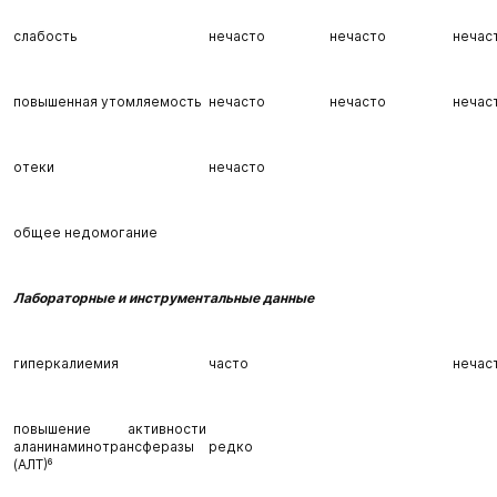
слабость
нечасто
нечасто
нечас
повышенная утомляемость
нечасто
нечасто
нечас
отеки
нечасто
общее недомогание
Лабораторные и инструментальные данные
гиперкалиемия
часто
нечас
повышение активности
аланинаминотрансферазы
редко
(АЛТ)⁶