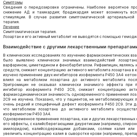
Симптомы
Сведения о передозировке ограничены. Наиболее вероятное пр
снижение АД и тахикардия; брадикардия может возникнуть всле
стимуляции. В случае развития симптоматической артериальной
терапия.
Лечение
Симптоматическая терапия.
Лозартан и его активный метаболит не выводятся с помощью гемоди
Взаимодействие с другими лекарственными препаратами
В клинических исследованиях по изучению фармакокинетических вз
было выявлено клинически значимых взаимодействий лозартан
варфарином, циметидином и фенобарбиталом. Рифампицин, являясь
средств, снижает концентрацию активного метаболита лозартана в к
изучено применение двух ингибиторов изофермента Р450 3А4: кеток
влиял на метаболизм лозартана до активного метаболита посл
Эритромицин не оказывал клинически значимого эффекта при п
ингибитор изофермента Р450 2С9, снижает концентрацию акти
фармакодинамическая значимость одновременного применения лоза
2С9 не изучена. Показано, что у пациентов, не метаболизирующих 
очень редкий и специфичный дефект изофермента Р450 2С9. Эти д
что метаболизм лозартана до активного метаболита осуществ
изоферментом Р450 3А4.
Одновременное применение лозартана, как и других лекарственных с
его эффекты, с калийсберегающими диуретиками (например, спирон
амилоридом), калийсодержащими добавками, солями калия или
увеличить концентрацию калия в сыворотке крови (например, преп