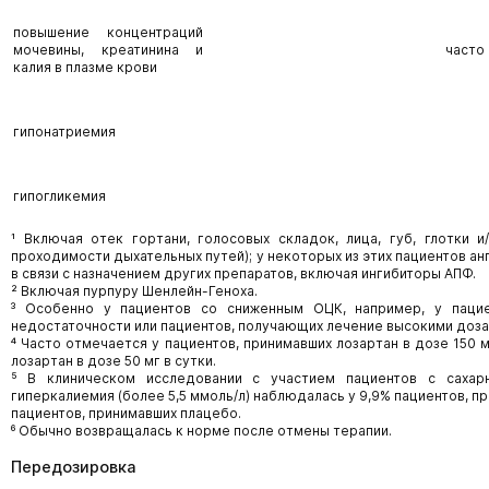
повышение концентраций
мочевины, креатинина и
часто
калия в плазме крови
гипонатриемия
гипогликемия
¹ Включая отек гортани, голосовых складок, лица, губ, глотки 
проходимости дыхательных путей); у некоторых из этих пациентов а
в связи с назначением других препаратов, включая ингибиторы АПФ.
² Включая пурпуру Шенлейн-Геноха.
³ Особенно у пациентов со сниженным ОЦК, например, у паци
недостаточности или пациентов, получающих лечение высокими доза
⁴ Часто отмечается у пациентов, принимавших лозартан в дозе 150 м
лозартан в дозе 50 мг в сутки.
⁵ В клиническом исследовании с участием пациентов с саха
гиперкалиемия (более 5,5 ммоль/л) наблюдалась у 9,9% пациентов, пр
пациентов, принимавших плацебо.
⁶ Обычно возвращалась к норме после отмены терапии.
Передозировка