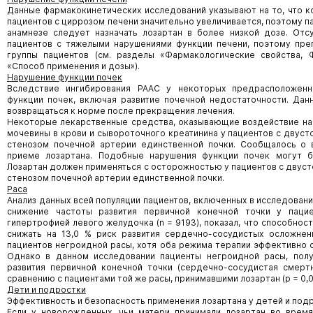
Данные фармакокинетических исследований указывают на то, что ко
пациентов с циррозом печени значительно увеличивается, поэтому п
анамнезе следует назначать лозартан в более низкой дозе. Отс
пациентов с тяжелыми нарушениями функции печени, поэтому пре
группы пациентов (см. разделы «Фармакологические свойства, Ф
«Способ применения и дозы»).
Нарушение функции почек
Вследствие ингибирования РААС у некоторых предрасположенн
функции почек, включая развитие почечной недостаточности. Дан
возвращаться к норме после прекращения лечения.
Некоторые лекарственные средства, оказывающие воздействие на 
мочевины в крови и сывороточного креатинина у пациентов с двуст
стенозом почечной артерии единственной почки. Сообщалось о 
приеме лозартана. Подобные нарушения функции почек могут 
Лозартан должен применяться с осторожностью у пациентов с двуст
стенозом почечной артерии единственной почки.
Раса
Анализ данных всей популяции пациентов, включенных в исследовани
снижение частоты развития первичной конечной точки у паци
гипертрофией левого желудочка (n = 9193), показал, что способнос
снижать на 13,0 % риск развития сердечно-сосудистых осложнени
пациентов негроидной расы, хотя оба режима терапии эффективно с
Однако в данном исследовании пациенты негроидной расы, полу
развития первичной конечной точки (сердечно-сосудистая смертн
сравнению с пациентами той же расы, принимавшими лозартан (р = 0,0
Дети и подростки
Эффективность и безопасность применения лозартана у детей и подр
Если у новорожденных, чьи матери принимали лозартан во врем