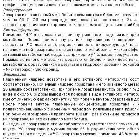
профиль концентрации лозартана в плазме крови выявлено не было.
Распределение
Лозартан и его активный метаболит связываются с белками плазмы к
чем на 99 %. Объем распределения лозартана составляет 34 л. 
лозартан практически не проникает через гематоэнцефалический ба
Биотрансформация
Примерно 14 % дозы лозартана при внутривенном введении или прие
метаболит. После приема внутрь или внутривенного введения
лозартана (¹⁴С лозартана), радиоактивность циркулирующей пла
наличием в ней лозартана и его активного метаболита. Низкая эфф
активный метаболит наблюдалась примерно у 1 % пациентов, участво
Помимо активного метаболита образуются биологически неактивные
метаболита, образующихся в результате гидроксилирования боковой
– N-2-тетразол-глюкуронид.
Элиминация
Плазменный клиренс лозартана и его активного метаболита сос
соответственно. Почечный клиренс лозартана и его активного мета
26 мл/мин соответственно. При приеме лозартана внутрь около 4 %
виде и около 6 % дозы выводится почками в виде активного метабол
имеют линейную фармакокинетику при приеме внутрь лозартана в доз
После приема внутрь плазменные концентрации лозартана и 
полиэкспоненциально с конечным периодом полувыведения приблиз
При режиме дозирования препарата 100 мг 1 раз в сутки не происхо
ни лозартана, ни его активного метаболита.
Выведение лозартана и его метаболитов осуществляется почками и 
внутрь ¹⁴C лозартана у мужчин около 35 % радиоактивности обнар
внутривенного введения ¹⁴С лозартана у мужчин примерно 43 % ради
% в кале.