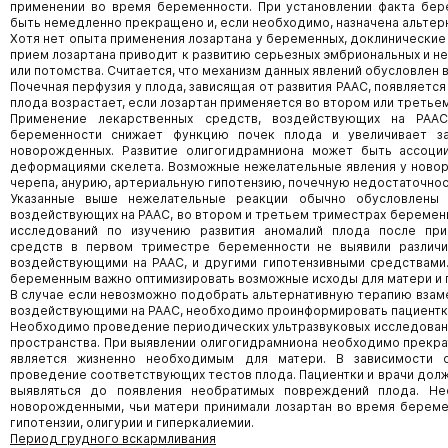
применении во время беременности. При установлении факта бе
быть немедленно прекращено и, если необходимо, назначена альтерн
Хотя нет опыта применения лозартана у беременных, доклинические 
прием лозартана приводит к развитию серьезных эмбриональных и н
или потомства. Считается, что механизм данных явлений обусловлен 
Почечная перфузия у плода, зависящая от развития РААС, появляетс
плода возрастает, если лозартан применяется во втором или треть
Применение лекарственных средств, воздействующих на РАА
беременности снижает функцию почек плода и увеличивает з
новорожденных. Развитие олигогидрамниона может быть ассоции
деформациями скелета. Возможные нежелательные явления у ново
черепа, анурию, артериальную гипотензию, почечную недостаточнос
Указанные выше нежелательные реакции обычно обусловлены 
воздействующих на РААС, во втором и третьем триместрах беремен
исследований по изучению развития аномалий плода после при
средств в первом триместре беременности не выявили различ
воздействующими на РААС, и другими гипотензивными средствами.
беременным важно оптимизировать возможные исходы для матери и 
В случае если невозможно подобрать альтернативную терапию взам
воздействующими на РААС, необходимо проинформировать пациентку
Необходимо проведение периодических ультразвуковых исследован
пространства. При выявлении олигогидрамниона необходимо прекрат
является жизненно необходимым для матери. В зависимости 
проведение соответствующих тестов плода. Пациентки и врачи долж
выявляться до появления необратимых повреждений плода. Н
новорожденными, чьи матери принимали лозартан во время береме
гипотензии, олигурии и гиперкалиемии.
Период грудного вскармливания