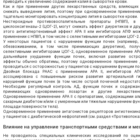
приводить к увеличению содержания калия в сыворотке крови.
Как и при применении других лекарственных средств, влияющих
снижать выведение лития, поэтому при одновременном применении
тщательно мониторировать концентрацию лития в сыворотке крови.
Нестероидные противовоспалительные препараты (НПВП), в
циклооксигеназы-2 (ЦОГ-2), могут снижать эффект диуретиков и др
этого антигипертензивный эффект АРА II или ингибиторов АПФ м
применении с НПВП, в том числе с селективными ингибиторами ЦОГ-2.
У некоторых пациентов с нарушением функции почек (например,
обезвоживанием, в том числе принимающих диуретики), пол
селективными ингибиторами ЦОГ-2, одновременное применение АРА
дальнейшее ухудшение функции почек, включая развитие остр
эффекты обычно обратимы, поэтому одновременное применение 
проводиться с осторожностью у пациентов с нарушением функции по
Двойная блокада РААС с применением АРА II, ингибиторов АП
ассоциирована с повышенным риском развития артериальной ги
нарушений функции почек (в том числе острой почечной недостат
Необходим регулярный контроль АД, функции почек и содержани
принимающих одновременно лозартан и другие лекарстве
Одновременное применение АРА II с препаратами, содержащими али
сахарным диабетом и/или с умеренным или тяжелым нарушением функ
площади поверхности тела).
Одновременное применение антагонистов рецепторов ангиотензина 
у пациентов с диабетической нефропатией (см. раздел «Противопоказ
Влияние на управление транспортными средствами и м
Не проводилось специальных клинических исследований по оцен