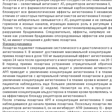
Лозартан – селективный антагонист АТ₁-рецепторов ангиотензина II
Лозартан и его фармакологически активный карбоксилированный ме
блокируют все физиологические эффекты ангиотензина II независим
отличие от некоторых пептидных антагонистов ангиотензина II лозар
Лозартан избирательно связывается с АТ₁-рецепторами и не связыв
гормонов и ионных каналов, играющих важную роль в регуляции 
Кроме того, лозартан не ингибирует ангиотензинпревращающий ферм
разрушение брадикинина. Следовательно, эффекты, напрямую не 
такие как усиление брадикинин-опосредованных эффектов или развит
%), не имеют отношения к действию лозартана.
Фармакодинамика
Лозартан подавляет повышение систолического и диастолического а
ангиотензина II. В момент достижения максимальной концентрации 
приема лозартана в дозе 100 мг вышеуказанный эффект ангиотензина I
через 24 часа после однократного и многократного приемов – на 26-
В период приема лозартана устранение отрицательной обратно
ангиотензином II секреции ренина, ведет к увеличению активности
АРП приводит к увеличению концентрации ангиотензина II в плазм
лечении пациентов с артериальной гипертензией лозартаном в дозе
увеличение концентрации ангиотензина II в плазме крови в момент 
пациентов наблюдалось еще большее увеличение концентрации анг
длительности лечения (2 недели). Несмотря на это, в процессе
снижение концентрации альдостерона в плазме крови проявлялись че
на эффективную блокаду рецепторов ангиотензина II.
После отмены лозартана АРП и концентрация ангиотензина II сни
наблюдавшихся до начала приема лозартана. Поскольку лозартан яв
рецепторов ангиотензина II, он не ингибирует АПФ (кининазу II) – ф
Исследование, в котором сравнивались эффекты лозартана в дозах 