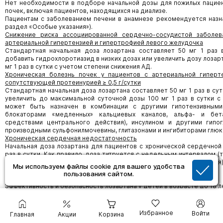
Нет необходимости в подборе начальной дозы для пожилых пациен
почек, включая пациентов, находящихся на диализе.
Пациентам с заболеванием печени в анамнезе рекомендуется назна
раздел «Особые указания»).
Снижение риска ассоциированной сердечно-сосудистой заболе
артериальной гипертензией и гипертрофией левого желудочка
Стандартная начальная доза лозартана составляет 50 мг 1 раз
добавить гидрохлоротиазид в низких дозах или увеличить дозу лоза
мг 1 раз в сутки с учетом степени снижения АД.
Хроническая болезнь почек у пациентов с артериальной гиперт
сопутствующей протеинурией ≥ 0,5 г/сутки
Стандартная начальная доза лозартана составляет 50 мг 1 раз в су
увеличить до максимальной суточной дозы 100 мг 1 раз в сутки с
может быть назначен в комбинации с другими гипотензивными
блокаторами «медленных» кальциевых каналов, альфа- и бета
средствами центрального действия), инсулином и другими гипо
производными сульфонилмочевины, глитазонами и ингибиторами глюк
Хроническая сердечная недостаточность
Начальная доза лозартана для пациентов с хронической сердечной 
раз в сутки. Как правило, доза титруется с недельным интервалом (то 
сутки, 100 мг/сутки, до максимальной (только для данного показания) 
Мы используем файлы cookie для вашего удобства
от индивидуальной переносимости.
пользования сайтом.
Дети
Эффективность и безопасность лозартана у детей в возрасте до 18 л
Форма выпуска
Избранное
Войти
Главная
Акции
Корзина
Таблетки, покрытые пленочной оболочкой 12,5 мг, 50 мг и 100 мг.