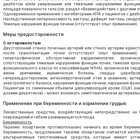
диабетом и/или умеренными или тяжелыми нарушениями функции
площади поверхности тела (см. раздел «Взаимодействие с другими 
Одновременное применение с ингибиторами АПФ у пациентов с диаб
Наследственная непереносимость лактозы, дефицит лактазы, синдр
Тяжелые нарушения функции печени (отсутствует опыт применения).
Меры предосторожности
С осторожностью
Двусторонний стеноз почечных артерий или стеноз артерии единств
после трансплантации почки (отсутствует опыт применения);
гипертрофическая обструктивная кардиомиопатия; хрониче
сопутствующим тяжелым нарушением функции почек; тяжелая хрони
функционального класса по классификации NYHA); хроническая се
жизни аритмиями; ишемическая болезнь сердца; цереброва
гиперальдостеронизм; ангионевротический отек в анамнезе; арте
электролитного баланса; нарушения функции печени; нарушения функ
Пациентам со сниженным объемом циркулирующей крови (ОЦК) (н
дозами диуретиков) – может возникать симптоматическая артериальн
Применение при беременности и кормлении грудью
Лекарственные средства, воздействующие непосредственно на Р
повреждений и гибели развивающегося плода.
Беременность
Терапию лозартаном противопоказано начинать во время береме
беременность, продолжение терапии лозартаном считается необх
альтернативные гипотензивные средства, которые имеют уста