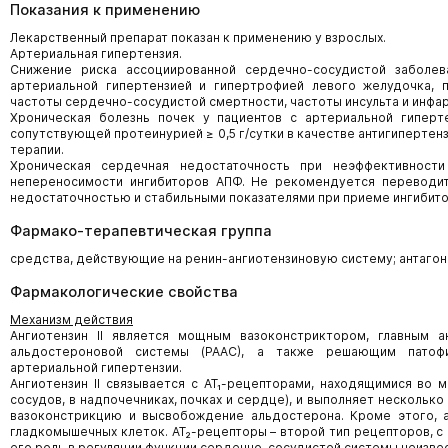
Показания к применению
Лекарственный препарат показан к применению у взрослых.
Артериальная гипертензия.
Снижение риска ассоциированной сердечно-сосудистой заболе
артериальной гипертензией и гипертрофией левого желудочка,
частоты сердечно-сосудистой смертности, частоты инсульта и инфа
Хроническая болезнь почек у пациентов с артериальной гиперт
сопутствующей протеинурией ≥ 0,5 г/сутки в качестве антигипертен
терапии.
Хроническая сердечная недостаточность при неэффективност
непереносимости ингибиторов АПФ. Не рекомендуется переводит
недостаточностью и стабильными показателями при приеме ингибит
Фармако-терапевтическая группа
средства, действующие на ренин-ангиотензиновую систему; антагони
Фармакологические свойства
Механизм действия
Ангиотензин II является мощным вазоконстриктором, главным а
альдостероновой системы (РААС), а также решающим патофи
артериальной гипертензии.
Ангиотензин II связывается с АТ₁-рецепторами, находящимися во м
сосудов, в надпочечниках, почках и сердце), и выполняет нескольк
вазоконстрикцию и высвобождение альдостерона. Кроме этого, ан
гладкомышечных клеток. АТ₂-рецепторы – второй тип рецепторов, с 
его роль в регуляции функции сердечно-сосудистой системы неизвес