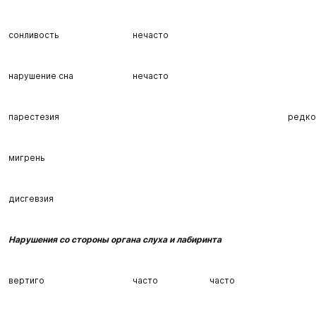
сонливость
нечасто
нарушение сна
нечасто
парестезия
редко
мигрень
дисгевзия
Нарушения со стороны органа слуха и лабиринта
вертиго
часто
часто