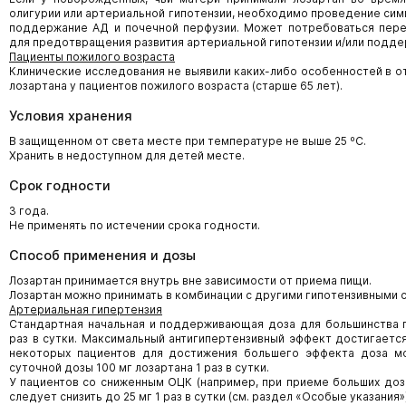
олигурии или артериальной гипотензии, необходимо проведение сим
поддержание АД и почечной перфузии. Может потребоваться пере
для предотвращения развития артериальной гипотензии и/или подде
Пациенты пожилого возраста
Клинические исследования не выявили каких-либо особенностей в о
лозартана у пациентов пожилого возраста (старше 65 лет).
Условия хранения
В защищенном от света месте при температуре не выше 25 ºС.
Хранить в недоступном для детей месте.
Срок годности
3 года.
Не применять по истечении срока годности.
Способ применения и дозы
Лозартан принимается внутрь вне зависимости от приема пищи.
Лозартан можно принимать в комбинации с другими гипотензивными 
Артериальная гипертензия
Стандартная начальная и поддерживающая доза для большинства п
раз в сутки. Максимальный антигипертензивный эффект достигается
некоторых пациентов для достижения большего эффекта доза м
суточной дозы 100 мг лозартана 1 раз в сутки.
У пациентов со сниженным ОЦК (например, при приеме больших доз
следует снизить до 25 мг 1 раз в сутки (см. раздел «Особые указания»)