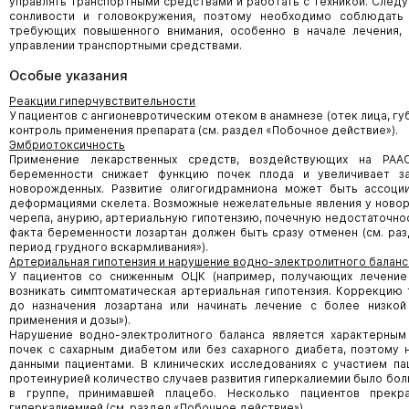
управлять транспортными средствами и работать с техникой. Следу
сонливости и головокружения, поэтому необходимо соблюдать
требующих повышенного внимания, особенно в начале лечения,
управлении транспортными средствами.
Особые указания
Реакции гиперчувствительности
У пациентов с ангионевротическим отеком в анамнезе (отек лица, губ
контроль применения препарата (см. раздел «Побочное действие»).
Эмбриотоксичность
Применение лекарственных средств, воздействующих на РА
беременности снижает функцию почек плода и увеличивает з
новорожденных. Развитие олигогидрамниона может быть ассоции
деформациями скелета. Возможные нежелательные явления у ново
черепа, анурию, артериальную гипотензию, почечную недостаточнос
факта беременности лозартан должен быть сразу отменен (см. ра
период грудного вскармливания»).
Артериальная гипотензия и нарушение водно-электролитного баланс
У пациентов со сниженным ОЦК (например, получающих лечени
возникать симптоматическая артериальная гипотензия. Коррекцию
до назначения лозартана или начинать лечение с более низкой
применения и дозы»).
Нарушение водно-электролитного баланса является характерным
почек с сахарным диабетом или без сахарного диабета, поэтому
данными пациентами. В клинических исследованиях с участием па
протеинурией количество случаев развития гиперкалиемии было боль
в группе, принимавшей плацебо. Несколько пациентов прекр
гиперкалиемией (см. раздел «Побочное действие»).