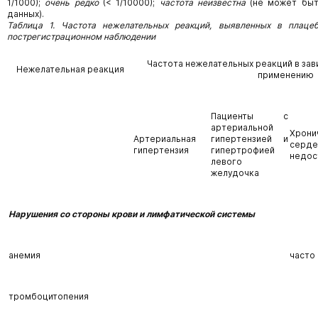
1/1000);
очень редко
(< 1/10000);
частота неизвестна
(не может быт
данных).
Таблица 1. Частота нежелательных реакций, выявленных в плацеб
пострегистрационном наблюдении
Частота нежелательных реакций в зав
Нежелательная реакция
применению
Пациенты с
артериальной
Хрони
Артериальная
гипертензией и
серде
гипертензия
гипертрофией
недос
левого
желудочка
Нарушения со стороны крови и лимфатической системы
анемия
часто
тромбоцитопения