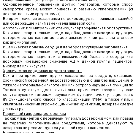
Одновременное применение других препаратов, которые спосо
сыворотке крови, может привести к развитию гиперкалиемии (с
лекарственными средствами»).
Во время лечения лозартаном не рекомендуется принимать калийс
или содержащие калий заменители пищевой соли.
Аортальный или митральный стеноз, гипертрофическая обструктивн
Как и все лекарственные средства, обладающие вазодилатирующим д
осторожностью пациентам с аортальным или митральным стенозо
кардиомиопатией.
Ишемическая болезнь сердца и цереброваскулярные заболевания
Как и все лекарственные средства, обладающие вазодилатирующим д
осторожностью пациентам с ишемической болезнью сердца или
поскольку чрезмерное снижение АД у данной группы пациентов
миокарда или инсульта.
Хроническая сердечная недостаточность
Как и при применении других лекарственных средств, оказываю
хронической сердечной недостаточностью и с или без нарушения ф
тяжелой артериальной гипотензии или острого нарушения функции по
Так как отсутствует достаточный опыт применения лозартана у пац
сопутствующим тяжелым нарушением функции почек, у пациентов 
(IV функционального класса по классификации NYHA), а также у па
симптоматическими угрожающими жизни аритмиями, лозартан следуе
данных групп.
Первичный гиперальдостеронизм
Так как у пациентов с первичным гиперальдостеронизмом, как прави
на терапию гипотензивными средствами, которые действуют п
лозартана не рекомендуется у данной группы пациентов.
Нарушение функции печени