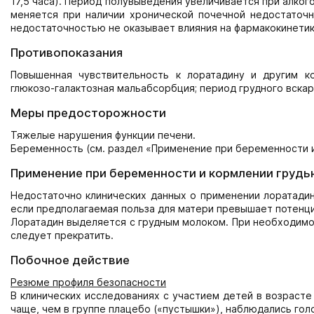
17,5 часа). Период полувыведения увеличивается при алког
меняется при наличии хронической почечной недостаточн
недостаточностью не оказы­вает влияния на фармакокинетик
Противопоказания
Повышенная чувствительность к лоратадину и другим ко
глюкозо-галактозная мальабсорбция; период грудного вскарм
Меры предосторожности
Тяжелые нарушения функции печени.
Беременность (см. раздел «Применение при беременности и 
Применение при беременности и кормлении грудь
Недостаточно клинических данных о применении лоратадин
если предполагаемая польза для матери превышает потенци
Лоратадин выделяется с грудным молоком. При необходимо
следует прекратить.
Побочное действие
Резюме профиля безопасности
В клинических исследованиях с участием детей в возрасте
чаще, чем в группе плацебо («пустышки»), наблюдались голов