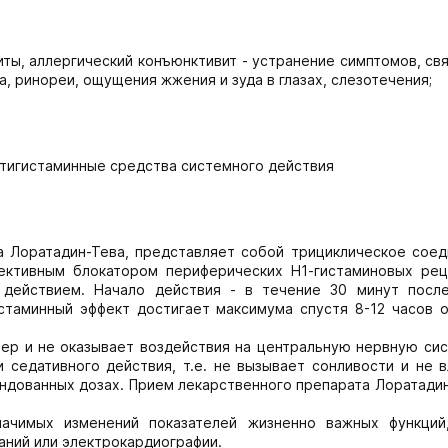
иты, аллергический конъюнктивит - устранение симптомов, св
а, ринореи, ощущения жжения и зуда в глазах, слезотечения;
нтигистаминные средства системного действия
а Лоратадин-Тева, представляет собой трициклическое соед
ективным блокатором периферических Н1-гистаминовых рец
 действием. Начало действия - в течение 30 минут посл
стаминный эффект достигает максимума спустя 8-12 часов о
ер и не оказывает воздействия на центральную нервную сис
и седативного действия, т.е. не вызывает сонливости и не 
ндованных дозах. Прием лекарственного препарата Лоратади
начимых изменений показателей жизненно важных функций
аний или электрокардиографии.