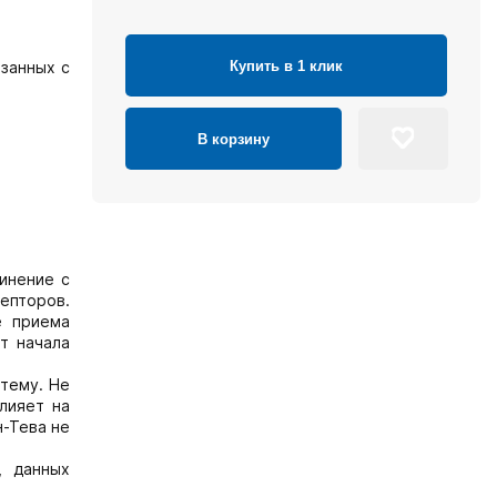
Купить в 1 клик
язанных с
В корзину
инение с
епторов.
е приема
т начала
тему. Не
влияет на
н-Тева не
, данных