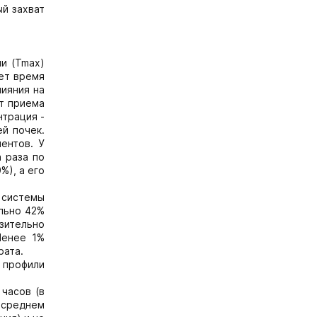
й захват
и (Tmax)
ает время
лияния на
от приема
нтрация -
й почек.
ентов. У
 раза по
%), а его
 системы
ельно 42%
зительно
Менее 1%
рата.
 профили
 часов (в
в среднем