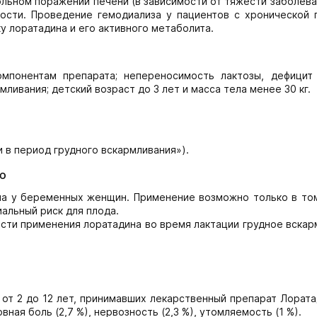
ольном поражении печени (в зависимости от тяже­сти заболева
ости. Проведение гемодиализа у пациентов с хронической 
у лоратадина и его активного метаболита.
мпонентам препарата; неперено­симость лактозы, дефицит 
ливания; детский возраст до 3 лет и масса тела менее 30 кг.
в период грудного вскармли­вания»).
ю
а у беременных женщин. При­менение возможно только в том
альный риск для плода.
сти применения лоратадина во время лактации грудное вскар
 от 2 до 12 лет, принимавших лекарственный препарат Лорат
ная боль (2,7 %), нервозность (2,3 %), утомляемость (1 %).