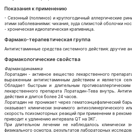
Показания к применению
- Сезонный (поллиноз) и круглогодичный аллергические рин
этими заболеваниями: чихания, зуда слизи­стой оболочки нос
- хроническая идиопатическая крапивница.
Фармако-терапевтическая группа
Антигистаминные средства системного действия; дру¬гие а
Фармакологические свойства
Фармакодинамика
Лоратадин - активное вещество лекарственного препарат
выраженным антигистаминным действием и является сел
Обладает быстрым и длительным противоаллергическим
лекарственного препарата Лоратадин-Тева внутрь. Антиги
действия и длится более 24 часов.
Лоратадин не проникает через гематоэнцефалический барь
оказывает клинически значимого антихолинергиче­ского ил
скорость пси­хомоторных реакций при применении в рекоме
приводит к удлинению интервала QT на ЭКГ.
При длительном лечении не наблюдалось клинически з
физикального осмотра, результатов лабораторных ис­следов