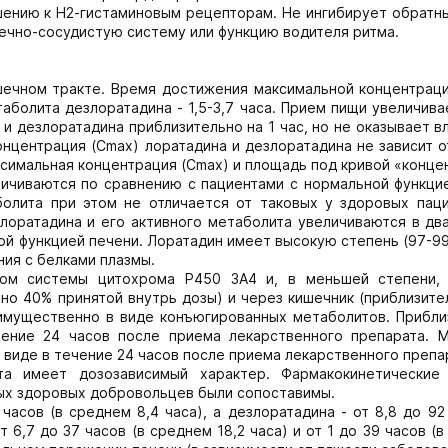
ению к Н2-гистаминовым рецепторам. Не ингибирует обратны
дечно-сосудистую систему или функцию водителя ритма.
ечном тракте. Время достижения максимальной концентраци
етаболита дезлоратадина - 1,5-3,7 часа. Прием пищи увеличив
и дезлоратадина приблизительно на 1 час, но не оказывает в
онцентрация (Cmax) лоратадина и дезлоратадина не зависит 
ксимальная концентрация (Cmax) и площадь под кривой «конце
личиваются по сравнению с пациентами с нормальной функцие
олита при этом не отличается от та­ковых у здоровых паци
оратадина и его активного метаболита увеличиваются в два
й функцией печени. Лоратадин имеет высокую сте­пень (97-99
ия с бел­ками плазмы.
вом системы цитохрома Р450 3А4 и, в меньшей степени,
но 40% принятой внутрь дозы) и через кишечник (приблизит
имущественно в виде конъюгированных метаболитов. При­бли
чение 24 часов после приема лекарственного препарата. 
виде в течение 24 часов после приема лекарственного препа­
та имеет дозозависимый характер. Фармакокинетические
илых здоровых добровольцев были сопоставимы.
асов (в среднем 8,4 часа), а дезло­ратадина - от 8,8 до 92
 6,7 до 37 часов (в среднем 18,2 часа) и от 1 до 39 часов (