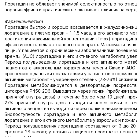
Лоратадин не обладает значимой селективностью по отнош
норэпинефрина и практически не оказывает влияния на сер
Фармакокинетика
Лоратадин быстро и хорошо всасывается в желудочно-киш
лоратадина в плазме крови - 1-1,5 часа, а его активного м
до­стижения максимальной концентрации (Tmax) лоратадина 
эффективность лекарственного препарата. Максималь­ная к
пищи. У пациентов с хроническими заболеваниями почек ма
время» (AUC) лоратадина и его активного метаболита уве
Пе­риод полувыведения лоратадина и его активного метаб
пациентов с алкогольным поражением печени Cmax и AUC л
сравнению с данными показателями у пациентов с нормально
активный метаболит - умеренную степень (73-76%) связыван
Лоратадин метаболизируется в дезлоратадин посредст
цитохрома Р450 2D6. Выводится через почки (приблизитель
принятой внутрь дозы) в течение более чем 10 дней, пре
27% принятой внутрь дозы выводится через почки в те
активного вещества выводится через почки в неизмененном 
Биодоступность лоратадина и его активного метаболи
лоратадина и его активного метаболита у взрослых и по­ж
Период полувыведения лоратадина составляет от 3 до 20 ч
среднем 28 часов); у пожилых пациентов соответственно от