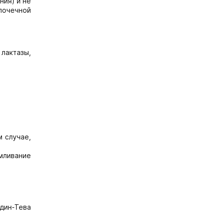
ния) и не
почечной
лактазы,
 случае,
мливание
адин-Тева