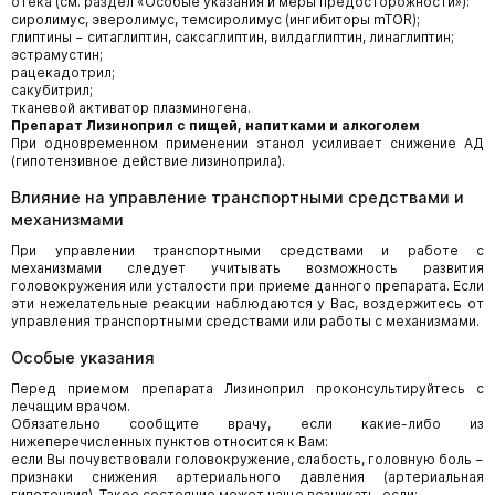
отека (см. раздел «Особые указания и меры предосторожности»):
сиролимус, эверолимус, темсиролимус (ингибиторы mTOR);
глиптины − ситаглиптин, саксаглиптин, вилдаглиптин, линаглиптин;
эстрамустин;
рацекадотрил;
сакубитрил;
тканевой активатор плазминогена.
Препарат Лизиноприл с пищей, напитками и алкоголем
При одновременном применении этанол усиливает снижение АД
(гипотензивное действие лизиноприла).
Влияние на управление транспортными средствами и
механизмами
При управлении транспортными средствами и работе с
механизмами следует учитывать возможность развития
головокружения или усталости при приеме данного препарата. Если
эти нежелательные реакции наблюдаются у Вас, воздержитесь от
управления транспортными средствами или работы с механизмами.
Особые указания
Перед приемом препарата Лизиноприл
проконсультируйтесь с
лечащим врачом.
Обязательно сообщите врачу, если какие-либо из
нижеперечисленных пунктов относится к Вам:
если Вы почувствовали головокружение, слабость, головную боль −
признаки снижения артериального давления (артериальная
гипотензия). Такое состояние может чаще возникать, если: