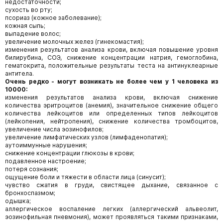
недостаточности;
сухость во рту;
псориаз (кожное заболевание);
кожная сыпь;
выпадение волос;
увеличение молочных желез (гинекомастия);
изменения результатов анализа крови, включая повышение уровня
билирубина, СОЭ, снижение концентрации натрия, гемоглобина,
гематокрита, положительные результаты теста на антинуклеарные
антитела.
Очень редко - могут возникать не более чем у 1 человека из
10000:
изменения результатов анализа крови, включая снижение
количества эритроцитов (анемия), значительное снижение общего
количества лейкоцитов или определенных типов лейкоцитов
(лейкопения, нейтропения), снижение количества тромбоцитов,
увеличение числа эозинофилов;
увеличение лимфатических узлов (лимфаденопатия);
аутоиммунные нарушения;
снижение концентрации глюкозы в крови;
подавленное настроение;
потеря сознания;
ощущение боли и тяжести в области лица (синусит);
чувство сжатия в груди, свистящее дыхание, связанное с
бронхоспазмом;
одышка;
аллергическое воспаление легких (аллергический альвеолит,
эозинофильная пневмония), может проявляться такими признаками,