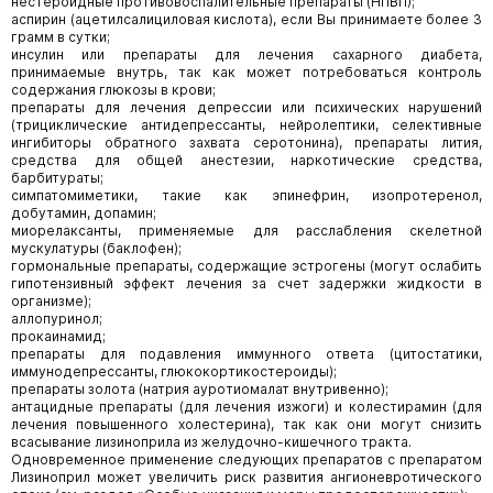
нестероидные противовоспалительные препараты (НПВП);
аспирин (ацетилсалициловая кислота), если Вы принимаете более 3
грамм в сутки;
инсулин или препараты для лечения сахарного диабета,
принимаемые внутрь, так как может потребоваться контроль
содержания глюкозы в крови;
препараты для лечения депрессии или психических нарушений
(трициклические антидепрессанты, нейролептики, селективные
ингибиторы обратного захвата серотонина), препараты лития,
средства для общей анестезии, наркотические средства,
барбитураты;
симпатомиметики, такие как эпинефрин, изопротеренол,
добутамин, допамин;
миорелаксанты, применяемые для расслабления скелетной
мускулатуры (баклофен);
гормональные препараты, содержащие эстрогены (могут ослабить
гипотензивный эффект лечения за счет задержки жидкости в
организме);
аллопуринол;
прокаинамид;
препараты для подавления иммунного ответа (цитостатики,
иммунодепрессанты, глюкокортикостероиды);
препараты золота (натрия ауротиомалат внутривенно);
антацидные препараты (для лечения изжоги) и колестирамин (для
лечения повышенного холестерина), так как они могут снизить
всасывание лизиноприла из желудочно-кишечного тракта.
Одновременное применение следующих препаратов с препаратом
Лизиноприл может увеличить риск развития ангионевротического