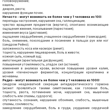
головокружение;
кашель;
диарея, рвота;
нарушение функции почек.
Нечасто - могут возникать не более чем у 1 человека из 100:
перепады настроения, нарушения сна, галлюцинации;
чувство вращения предметов (вертиго), спонтанно возникающие
ощущения жжения, покалывания (парестезия);
изменения вкуса (дисгевзия);
ощущение сердцебиения, учащенное сердцебиение (тахикардия);
боль, онемение, похолодание и посинение в пальцах рук или ног
(синдром Рейно);
заложенность носа или насморк (ринит);
тошнота, нарушение пищеварения, боль в животе;
кожная сыпь, кожный зуд;
импотенция (эректильная дисфункция);
повышенная утомляемость, упадок сил (астения);
изменения в анализах крови, включая повышение уровня калия,
уровня «печеночных» ферментов, концентрации креатинина и
мочевины.
Редко - могут возникать не более чем у 1 человека из 1000:
синдром неадекватной секреции антидиуретического гормона
(может проявляться такими симптомами, как головная боль,
тошнота, рвота, потемнение мочи, нарушения сна, мышечная
слабость или спазмы, судороги);
спутанность сознания, нарушение обоняния, слабость, мышечные
спазмы, сонливость;
замедление сердцебиения, боль в груди, ухудшение сердечной