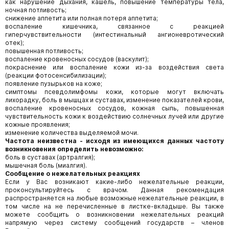
как нарушение дыхания, кашель, повышение температуры тела,
ночная потливость;
снижение аппетита или полная потеря аппетита;
воспаление кишечника, связанное с реакцией
гиперчувствительности (интестинальный ангионевротический
отек);
повышенная потливость;
воспаление кровеносных сосудов (васкулит);
покраснение или воспаление кожи из-за воздействия света
(реакции фотосенсибилизации);
появление пузырьков на коже;
симптомы псевдолимфомы кожи, которые могут включать
лихорадку, боль в мышцах и суставах, изменение показателей крови,
воспаление кровеносных сосудов, кожная сыпь, повышенная
чувствительность кожи к воздействию солнечных лучей или другие
кожные проявления;
изменение количества выделяемой мочи.
Частота неизвестна - исходя из имеющихся данных частоту
возникновения определить невозможно:
боль в суставах (артралгия);
мышечная боль (миалгия).
Сообщение о нежелательных реакциях
Если у Вас возникают какие-либо нежелательные реакции,
проконсультируйтесь с врачом. Данная рекомендация
распространяется на любые возможные нежелательные реакции, в
том числе на не перечисленные в листке-вкладыше. Вы также
можете сообщить о возникновении нежелательных реакций
напрямую через систему сообщений государств – членов