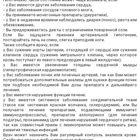
- у Вас имеются другие заболевания сердца,
- у Вас заболевания сосудов головного мозга,
- Вы принимаете мочегонные препараты (диуретики),
- у Вас в недавнем времени наблюдались диарея (понос), рвота или
обезвоживание,
- Вы придерживаетесь диеты с ограничением поваренной соли.
Если Вы ощущаете признаки артериальной гипотензии,
постарайтесь лечь на спину, слегка приподняв ноги.
Также сообщите врачу, если:
у Вас сужение аорты (артерии, отходящей от сердца) или сужение
клапанов сердца (сужение митрального клапана, через которое
кровь поступает из левого предсердия в левый желудочек);
у Вас имеется увеличение толщины сердечной мышцы
(гипертрофическая кардиомиопатия);
у Вас заболевание почек или почечных артерий, так как Вам может
потребоваться дополнительные анализы для оценки функции почек
при подборе необходимой Вам дозы препарата и дальнейшего
лечения;
у Вас имеется нарушение функции печени;
у Вас имеется системное заболевание соединительной ткани
(такое как системная красная волчанка, склеродермия), или Вы
получаете лечение препаратами, подавляющими иммунитет
(иммунодепрессанты), препаратом аллопуринол (для лечения
подагры), прокаинамид (для лечения нарушений сердечного ритма),
так как совместный прием с лизиноприлом может повышать риск
развития тяжелых инфекций.
Врач может назначить Вам регулярный контроль анализов крови.
Сообщите врачу о любых признаках инфекции;