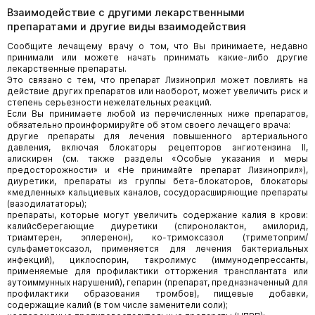
Взаимодействие с другими лекарственными
препаратами и другие виды взаимодействия
Сообщите лечащему врачу о том, что Вы принимаете, недавно
принимали или можете начать принимать какие-либо другие
лекарственные препараты.
Это связано с тем, что препарат Лизиноприл может повлиять на
действие других препаратов или наоборот, может увеличить риск и
степень серьезности нежелательных реакций.
Если Вы принимаете любой из перечисленных ниже препаратов,
обязательно проинформируйте об этом своего лечащего врача:
другие препараты для лечения повышенного артериального
давления, включая блокаторы рецепторов ангиотензина II,
алискирен (см. также разделы «Особые указания и меры
предосторожности» и «Не принимайте препарат Лизиноприл»),
диуретики, препараты из группы бета-блокаторов, блокаторы
«медленных» кальциевых каналов, сосудорасширяющие препараты
(вазодилататоры);
препараты, которые могут увеличить содержание калия в крови:
калийсберегающие диуретики (спиронолактон, амилорид,
триамтерен, эплеренон), ко-тримоксазол (триметоприм/
сульфаметоксазол, применяется для лечения бактериальных
инфекций), циклоспорин, такролимус (иммунодепрессанты,
применяемые для профилактики отторжения трансплантата или
аутоиммунных нарушений), гепарин (препарат, предназначенный для
профилактики образования тромбов), пищевые добавки,
содержащие калий (в том числе заменители соли);