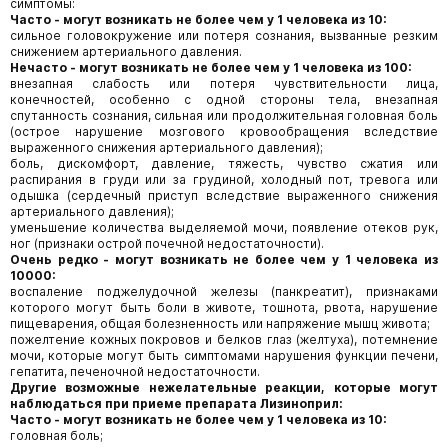
симптомы:
Часто - могут возникать не более чем у 1 человека из 10:
сильное головокружение или потеря сознания, вызванные резким
снижением артериального давления.
Нечасто - могут возникать не более чем у 1 человека из 100:
внезапная слабость или потеря чувствительности лица,
конечностей, особенно с одной стороны тела, внезапная
спутанность сознания, сильная или продолжительная головная боль
(острое нарушение мозгового кровообращения вследствие
выраженного снижения артериального давления);
боль, дискомфорт, давление, тяжесть, чувство сжатия или
распирания в груди или за грудиной, холодный пот, тревога или
одышка (сердечный приступ вследствие выраженного снижения
артериального давления);
уменьшение количества выделяемой мочи, появление отеков рук,
ног (признаки острой почечной недостаточности).
Очень редко - могут возникать не более чем у 1 человека из
10000:
воспаление поджелудочной железы (панкреатит), признаками
которого могут быть боли в животе, тошнота, рвота, нарушение
пищеварения, общая болезненность или напряжение мышц живота;
пожелтение кожных покровов и белков глаз (желтуха), потемнение
мочи, которые могут быть симптомами нарушения функции печени,
гепатита, печеночной недостаточности.
Другие возможные нежелательные реакции, которые могут
наблюдаться при приеме препарата Лизиноприл:
Часто - могут возникать не более чем у 1 человека из 10:
головная боль;