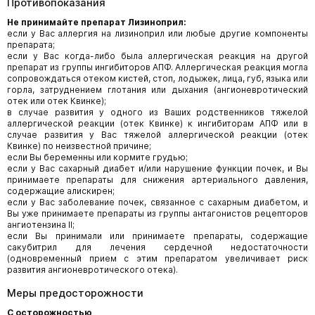
Противопоказания
Не принимайте препарат Лизиноприл:
если у Вас аллергия на лизиноприл или любые другие компоненты
препарата;
если у Вас когда-либо была аллергическая реакция на другой
препарат из группы ингибиторов АПФ. Аллергическая реакция могла
сопровождаться отеком кистей, стоп, лодыжек, лица, губ, языка или
горла, затруднением глотания или дыхания (ангионевротический
отек или отек Квинке);
в случае развития у одного из Ваших родственников тяжелой
аллергической реакции (отек Квинке) к ингибиторам АПФ или в
случае развития у Вас тяжелой аллергической реакции (отек
Квинке) по неизвестной причине;
если Вы беременны или кормите грудью;
если у Вас сахарный диабет и/или нарушение функции почек, и Вы
принимаете препараты для снижения артериального давления,
содержащие алискирен;
если у Вас заболевание почек, связанное с сахарным диабетом, и
Вы уже принимаете препараты из группы антагонистов рецепторов
ангиотензина II;
если Вы принимали или принимаете препараты, содержащие
сакубитрил для лечения сердечной недостаточности
(одновременный прием с этим препаратом увеличивает риск
развития ангионевротического отека).
Меры предосторожности
С осторожностью