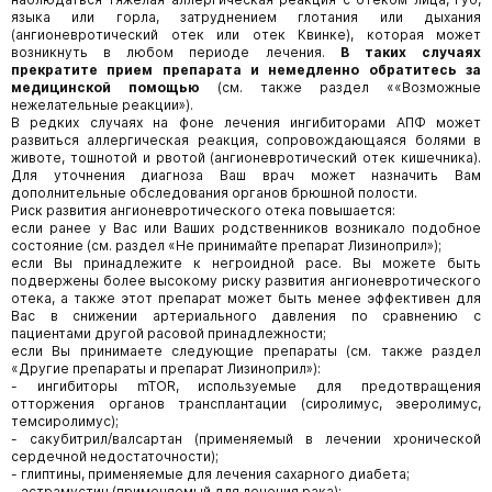
языка или горла, затруднением глотания или дыхания
(ангионевротический отек или отек Квинке), которая может
возникнуть в любом периоде лечения.
В таких случаях
прекратите прием препарата и немедленно обратитесь за
медицинской помощью
(см. также раздел ««Возможные
нежелательные реакции»).
В редких случаях на фоне лечения ингибиторами АПФ может
развиться аллергическая реакция, сопровождающаяся болями в
животе, тошнотой и рвотой (ангионевротический отек кишечника).
Для уточнения диагноза Ваш врач может назначить Вам
дополнительные обследования органов брюшной полости.
Риск развития ангионевротического отека повышается:
если ранее у Вас или Ваших родственников возникало подобное
состояние (см. раздел «Не принимайте препарат Лизиноприл»);
если Вы принадлежите к негроидной расе. Вы можете быть
подвержены более высокому риску развития ангионевротического
отека, а также этот препарат может быть менее эффективен для
Вас в снижении артериального давления по сравнению с
пациентами другой расовой принадлежности;
если Вы принимаете следующие препараты (см. также раздел
«Другие препараты и препарат Лизиноприл»):
- ингибиторы mTOR, используемые для предотвращения
отторжения органов трансплантации (сиролимус, эверолимус,
темсиролимус);
- сакубитрил/валсартан (применяемый в лечении хронической
сердечной недостаточности);
- глиптины, применяемые для лечения сахарного диабета;
- эстрамустин (применяемый для лечения рака);