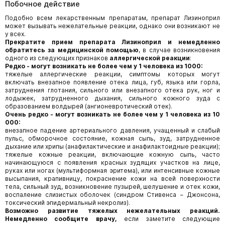
Побочное действие
Подобно всем лекарственным препаратам, препарат Лизиноприл
может вызывать нежелательные реакции, однако они возникают не
у всех.
Прекратите прием препарата Лизиноприл и немедленно
обратитесь за медицинской помощью
, в случае возникновения
одного из следующих признаков
аллергической реакции
:
Редко - могут возникать не более чем у 1 человека из 1000:
тяжелые аллергические реакции, симптомы которых могут
включать внезапное появление отека лица, губ, языка или горла,
затруднения глотания, сильного или внезапного отека рук, ног и
лодыжек, затрудненного дыхания, сильного кожного зуда с
образованием волдырей (ангионевротический отек).
Очень редко - могут возникать не более чем у 1 человека из 10
000:
внезапное падение артериального давления, учащенный и слабый
пульс, обморочное состояние, кожная сыпь, зуд, затрудненное
дыхание или хрипы (анафилактические и анафилактоидные реакции);
тяжелые кожные реакции, включающие кожную сыпь, часто
начинающуюся с появления красных зудящих участков на лице,
руках или ногах (мультиформная эритема), или интенсивные кожные
высыпания, крапивницу, покраснение кожи на всей поверхности
тела, сильный зуд, возникновение пузырей, шелушение и отек кожи,
воспаление слизистых оболочек (синдром Стивенса − Джонсона,
токсический эпидермальный некролиз).
Возможно развитие тяжелых нежелательных реакций.
Немедленно сообщите врачу,
если заметите следующие