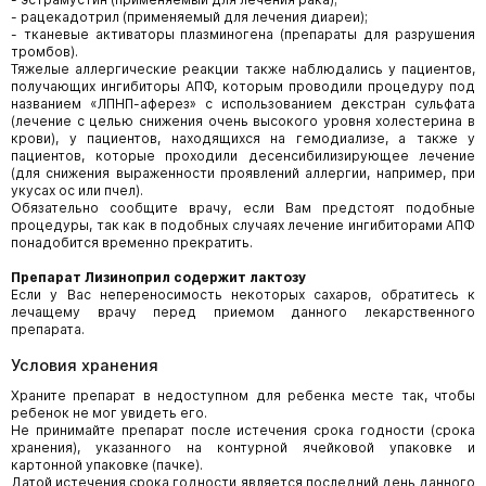
- рацекадотрил (применяемый для лечения диареи);
- тканевые активаторы плазминогена (препараты для разрушения
тромбов).
Тяжелые аллергические реакции также наблюдались у пациентов,
получающих ингибиторы АПФ, которым проводили процедуру под
названием «ЛПНП-аферез» с использованием декстран сульфата
(лечение с целью снижения очень высокого уровня холестерина в
крови), у пациентов, находящихся на гемодиализе, а также у
пациентов, которые проходили десенсибилизирующее лечение
(для снижения выраженности проявлений аллергии, например, при
укусах ос или пчел).
Обязательно сообщите врачу, если Вам предстоят подобные
процедуры, так как в подобных случаях лечение ингибиторами АПФ
понадобится временно прекратить.
Препарат Лизиноприл содержит лактозу
Если у Вас непереносимость некоторых сахаров, обратитесь к
лечащему врачу перед приемом данного лекарственного
препарата.
Условия хранения
Храните препарат в недоступном для ребенка месте так, чтобы
ребенок не мог увидеть его.
Не принимайте препарат после истечения срока годности (срока
хранения), указанного на контурной ячейковой упаковке и
картонной упаковке (пачке).
Датой истечения срока годности является последний день данного