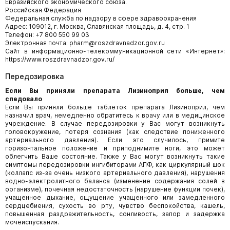
Евразийского экономического союза.
Российская Федерация
Федеральная служба по надзору в сфере здравоохранения
Адрес: 109012, г. Москва, Славянская площадь, д. 4, стр. 1
Телефон: +7 800 550 99 03
Электронная почта: pharm@roszdravnadzor.gov.ru
Сайт в информационно-телекоммуникационной сети «Интернет»:
https://www.roszdravnadzor.gov.ru/
Передозировка
Если Вы приняли препарата Лизиноприл больше, чем
следовало
Если Вы приняли больше таблеток препарата Лизиноприл, чем
назначил врач, немедленно обратитесь к врачу или в медицинское
учреждение. В случае передозировки у Вас могут возникнуть
головокружение, потеря сознания (как следствие пониженного
артериального давления). Если это случилось, примите
горизонтальное положение и приподнимите ноги, это может
облегчить Ваше состояние. Также у Вас могут возникнуть такие
симптомы передозировки ингибиторами АПФ, как циркулярный шок
(коллапс из-за очень низкого артериального давления), нарушения
водно-электролитного баланса (изменение содержания солей в
организме), почечная недостаточность (нарушение функции почек),
учащенное дыхание, ощущение учащенного или замедленного
сердцебиения, сухость во рту, чувство беспокойства, кашель,
повышенная раздражительность, сонливость, запор и задержка
мочеиспускания.