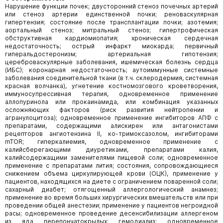
Нарушение функции почек; двусторонний стеноз почечных артерий
или стеноз артерии единственной почки; реноваскулярная
гипертензия; состояние после трансплантации почки; азотемия;
аортальный стеноз; митральный стеноз; гипертрофическая
обструктивная кардиомиопатия; хроническая сердечная
недостаточность; острый инфаркт миокарда; первичный
гиперальдостеронизм; артериальная гипотензия;
цереброваскулярные заболевания, ишемическая болезнь сердца
(ИБС); коронарная недостаточность; аутоиммунные системные
заболевания соединительной ткани (в т.ч. склеродермия, системная
красная волчанка), угнетение костномозгового кроветворения,
иммуносупрессивная терапия, одновременное применение
аллопуринола или прокаинамида, или комбинация указанных
осложняющих факторов (риск развития нейтропении и
агранулоцитоза); одновременное применение ингибиторов АПФ с
препаратами, содержащими алискирен или антагонистами
рецепторов ангиотензина II, ко-тримоксазолом, ингибиторами
mTOR; гиперкалиемия, одновременное применение с
калийсберегающими диуретиками, препаратами калия,
калийсодержащими заменителями пищевой соли; одновременное
применение с препаратами лития; состояния, сопровождающиеся
снижением объема циркулирующей крови (ОЦК), применение у
пациентов, находящихся на диете с ограничением поваренной соли;
сахарный диабет; отягощенный аллергологический анамнез;
применение во время больших хирургических вмешательств или при
проведении общей анестезии; применение у пациентов негроидной
расы; одновременное проведение десенсибилизации аллергеном
из яда перепончатокрылых; гемодиализ; одновременное