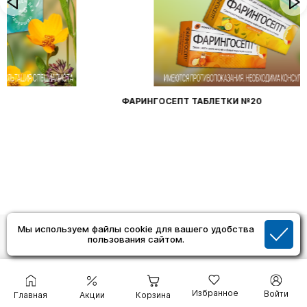
ФАРИНГОСЕПТ ТАБЛЕТКИ №20
Мы используем файлы cookie для вашего удобства
пользования сайтом.
Помощь
Как сделать заказ
Обмен и возврат товара
Избранное
Войти
Главная
Акции
Корзина
Как удалить аккаунт с сайта