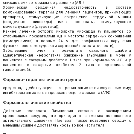
снижающими артериальное давление (АД));
Хроническая сердечная недостаточность (в составе
комбинированной терапии для лечения пациентов, принимающих
препараты, стимулирующие сокращение сердечной мышцы
(сердечные гликозиды) и/или препараты, стимулирующие
мочеиспускание (диуретики));
Раннее лечение острого инфаркта миокарда (у пациентов со
стабильными показателями АД и частоты сердечных сокращений
(гемодинамики) в первые 24 ч для профилактики нарушения
функции левого желудочка и сердечной недостаточности);
Заболевание почек в результате сахарного диабета
(диабетическая нефропатия) (снижение альбумина в моче у
пациентов с сахарным диабетом 1 типа при нормальном АД и у
пациентов с сахарным диабетом 2 типа с артериальной
гипертензией).
Фармако-терапевтическая группа
средства, действующие на ренин-ангиотензиновую систему;
ингибиторы ангиотензинпревращающего фермента (АПФ).
Фармакологические свойства
Действие препарата Лизиноприл связано с расширением
кровеносных сосудов, что приводит к снижению повышенного
артериального давления. Препарат также позволяет сердцу с
меньшим усилием доставлять кровь во все части тела.