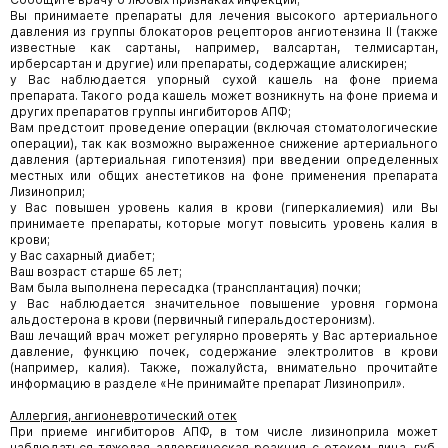
Вы принимаете препараты для лечения высокого артериального
давления из группы блокаторов рецепторов ангиотензина II (также
известные как сартаны, например, валсартан, телмисартан,
ирберсартан и другие) или препараты, содержащие алискирен;
у Вас наблюдается упорный сухой кашель на фоне приема
препарата. Такого рода кашель может возникнуть на фоне приема и
других препаратов группы ингибиторов АПФ;
Вам предстоит проведение операции (включая стоматологические
операции), так как возможно выраженное снижение артериального
давления (артериальная гипотензия) при введении определенных
местных или общих анестетиков на фоне применения препарата
Лизиноприл;
у Вас повышен уровень калия в крови (гиперкалиемия) или Вы
принимаете препараты, которые могут повысить уровень калия в
крови;
у Вас сахарный диабет;
Ваш возраст старше 65 лет;
Вам была выполнена пересадка (трансплантация) почки;
у Вас наблюдается значительное повышение уровня гормона
альдостерона в крови (первичный гиперальдостеронизм).
Ваш лечащий врач может регулярно проверять у Вас артериальное
давление, функцию почек, содержание электролитов в крови
(например, калия). Также, пожалуйста, внимательно прочитайте
информацию в разделе «Не принимайте препарат Лизиноприл».
Аллергия, ангионевротический отек
При приеме ингибиторов АПФ, в том числе лизиноприла может
наблюдаться тяжелая аллергическая реакция с отеком лица, губ,