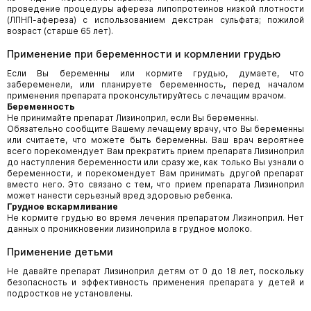
проведение процедуры афереза липопротеинов низкой плотности
(ЛПНП-афереза) с использованием декстран сульфата; пожилой
возраст (старше 65 лет).
Применение при беременности и кормлении грудью
Если Вы беременны или кормите грудью, думаете, что
забеременели, или планируете беременность, перед началом
применения препарата проконсультируйтесь с лечащим врачом.
Беременность
Не принимайте препарат Лизиноприл, если Вы беременны.
Обязательно сообщите Вашему лечащему врачу, что Вы беременны
или считаете, что можете быть беременны. Ваш врач вероятнее
всего порекомендует Вам прекратить прием препарата Лизиноприл
до наступления беременности или сразу же, как только Вы узнали о
беременности, и порекомендует Вам принимать другой препарат
вместо него. Это связано с тем, что прием препарата Лизиноприл
может нанести серьезный вред здоровью ребенка.
Грудное вскармливание
Не кормите грудью во время лечения препаратом Лизиноприл. Нет
данных о проникновении лизиноприла в грудное молоко.
Применение детьми
Не давайте препарат Лизиноприл детям от 0 до 18 лет, поскольку
безопасность и эффективность применения препарата у детей и
подростков не установлены.