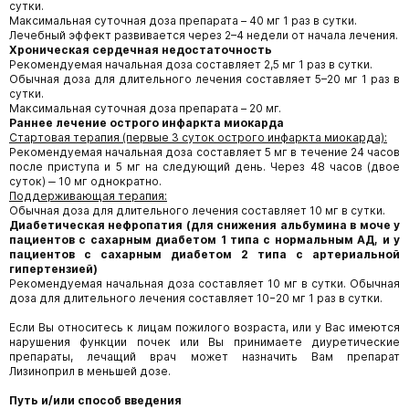
сутки.
Максимальная суточная доза препарата – 40 мг 1 раз в сутки.
Лечебный эффект развивается через 2–4 недели от начала лечения.
Хроническая сердечная недостаточность
Рекомендуемая начальная доза составляет 2,5 мг 1 раз в сутки.
Обычная доза для длительного лечения составляет 5–20 мг 1 раз в
сутки.
Максимальная суточная доза препарата – 20 мг.
Раннее лечение острого инфаркта миокарда
Стартовая терапия (первые 3 суток острого инфаркта миокарда):
Рекомендуемая начальная доза составляет 5 мг в течение 24 часов
после приступа и 5 мг на следующий день. Через 48 часов (двое
суток) ‒ 10 мг однократно.
Поддерживающая терапия:
Обычная доза для длительного лечения составляет 10 мг в сутки.
Диабетическая нефропатия (для снижения альбумина в моче у
пациентов с сахарным диабетом 1 типа с нормальным АД, и у
пациентов с сахарным диабетом 2 типа с артериальной
гипертензией)
Рекомендуемая начальная доза составляет 10 мг в сутки. Обычная
доза для длительного лечения составляет 10−20 мг 1 раз в сутки.
Если Вы относитесь к лицам пожилого возраста, или у Вас имеются
нарушения функции почек или Вы принимаете диуретические
препараты, лечащий врач может назначить Вам препарат
Лизиноприл в меньшей дозе.
Путь и/или способ введения