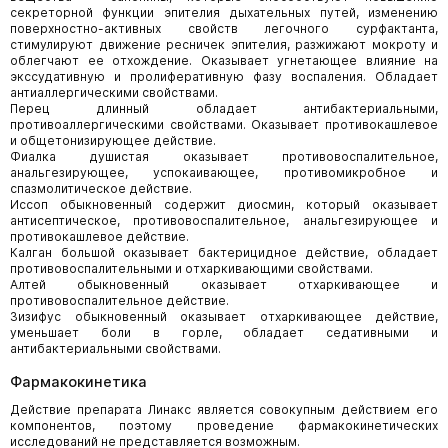
секреторной функции эпителия дыхательных путей, изменению
поверхностно-активных свойств легочного сурфактанта,
стимулируют движение ресничек эпителия, разжижают мокроту и
облегчают ее отхождение. Оказывает угнетающее влияние на
экссудативную и пролиферативную фазу воспаления. Обладает
антиаллергическими свойствами.
Перец длинный обладает антибактериальными,
противоаллергическими свойствами. Оказывает противокашлевое
и общетонизирующее действие.
Фиалка душистая оказывает противовоспалительное,
анальгезирующее, успокаивающее, противомикробное и
спазмолитическое действие.
Иссоп обыкновенный содержит диосмин, который оказывает
антисептическое, противовоспалительное, анальгезирующее и
противокашлевое действие.
Калган большой оказывает бактерицидное действие, обладает
противовоспалительными и отхаркивающими свойствами.
Алтей обыкновенный оказывает отхаркивающее и
противовоспалительное действие.
Зизифус обыкновенный оказывает отхаркивающее действие,
уменьшает боли в горле, обладает седативными и
антибактериальными свойствами.
Фармакокинетика
Действие препарата Линакс является совокупным действием его
компонентов, поэтому проведение фармакокинетических
исследований не представляется возможным.