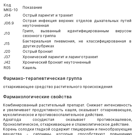
Код
Показание
МКБ-10
J04
Острый ларингит и трахеит
Острая инфекция верхних отделов дыхательных путей
J06.9
неуточненная
Грипп, вызванный идентифицированным вирусом
J10
сезонного гриппа
Бактериальная пневмония, не классифицированная в
J15
других рубриках
J20
Острый бронхит
J37
Хронический ларингит и ларинготрахеит
J42
Хронический бронхит неуточненный
R05
Кашель
Фармако-терапевтическая группа
отхаркивающее средство растительного происхождения
Фармакологические свойства
Комбинированный растительный препарат. Снижает интенсивность
и увеличивает продуктивность кашля, оказывает отхаркивающее,
муколитическое и противовоспалительное действие.
Адхатода сосудистая оказывает противокашлевое,
бронхолитическое, отхаркивающее и спазмолитическое действие.
Корень солодки гладкой содержит глицирризин и пенообразующие
вещества - сапонины, которые способствуют повышению