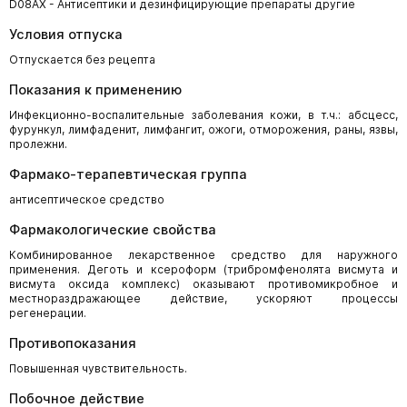
D08AX - Антисептики и дезинфицирующие препараты другие
Условия отпуска
Отпускается без рецепта
Показания к применению
Инфекционно-воспалительные заболевания кожи, в т.ч.: абсцесс,
фурункул, лимфаденит, лимфангит, ожоги, отморожения, раны, язвы,
пролежни.
Фармако-терапевтическая группа
антисептическое средство
Фармакологические свойства
Комбинированное лекарственное средство для наружного
применения. Деготь и ксероформ (трибромфенолята висмута и
висмута оксида комплекс) оказывают противомикробное и
местнораздражающее действие, ускоряют процессы
регенерации.
Противопоказания
Повышенная чувствительность.
Побочное действие