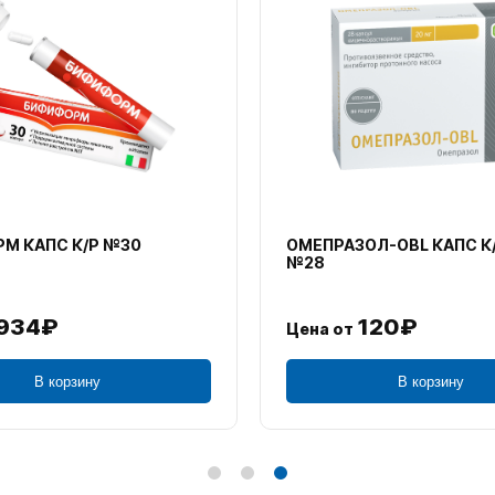
М КАПС К/Р №30
ОМЕПРАЗОЛ-OBL КАПС К
№28
934₽
120₽
Цена от
В корзину
В корзину