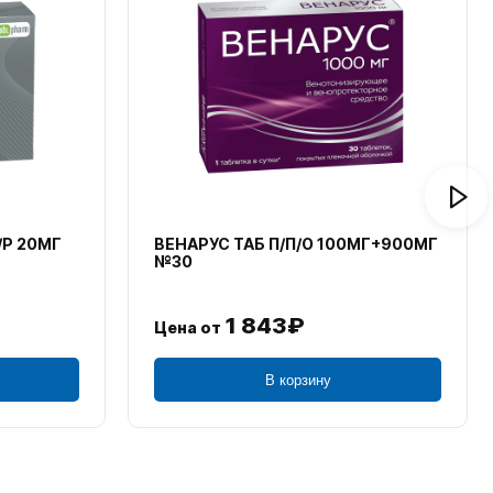
/Р 20МГ
ВЕНАРУС ТАБ П/П/О 100МГ+900МГ
№30
1 843₽
Цена от
В корзину