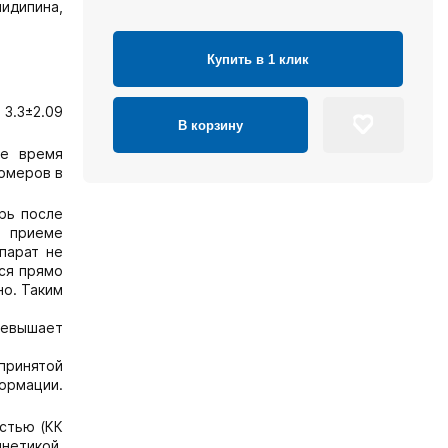
идипина,
Купить в 1 клик
 3.3±2.09
В корзину
ое время
иомеров в
рь после
и приеме
парат не
ся прямо
но. Таким
ревышает
принятой
ормации.
остью (КК
нетикой,