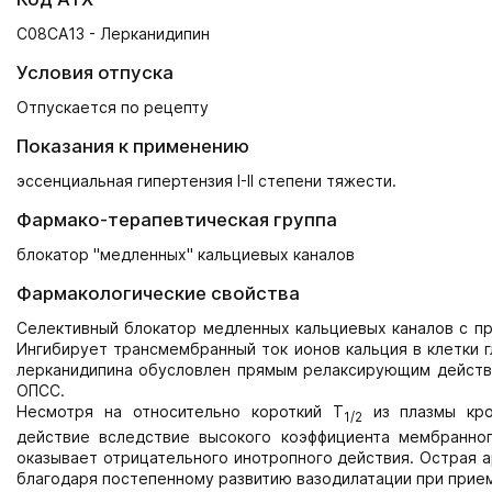
C08CA13 - Лерканидипин
Условия отпуска
Отпускается по рецепту
Показания к применению
эссенциальная гипертензия I-II степени тяжести.
Фармако-терапевтическая группа
блокатор "медленных" кальциевых каналов
Фармакологические свойства
Селективный блокатор медленных кальциевых каналов с п
Ингибирует трансмембранный ток ионов кальция в клетки г
лерканидипина обусловлен прямым релаксирующим действи
ОПСС.
Несмотря на относительно короткий Т
из плазмы кров
1/2
действие вследствие высокого коэффициента мембранног
оказывает отрицательного инотропного действия. Острая а
благодаря постепенному развитию вазодилатации при прие