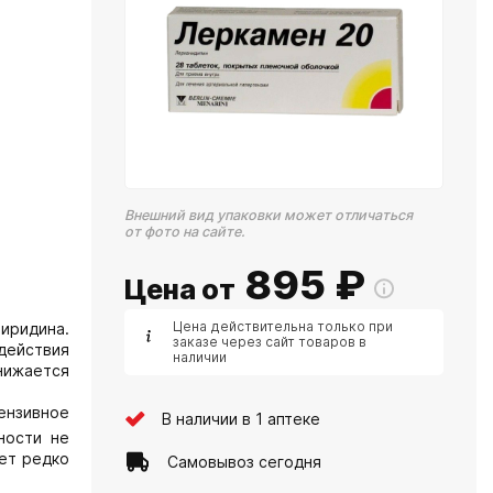
Внешний вид упаковки может отличаться
от фото на сайте.
895
₽
Цена от
Цена действительна только при
иридина.
заказе через сайт товаров в
 действия
наличии
нижается
ензивное
В наличии в 1 аптеке
ности не
ает редко
Самовывоз сегодня