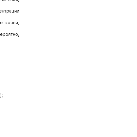
ентрации
е крови,
ероятно,
);