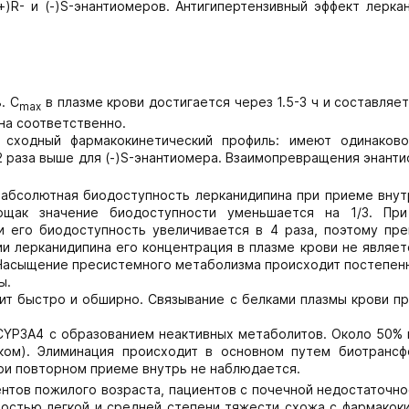
R- и (-)S-энантиомеров. Антигипертензивный эффект леркан
. C
в плазме крови достигается через 1.5-3 ч и составляет
max
ина соответственно.
т сходный фармакокинетический профиль: имеют одинаков
.2 раза выше для (-)S-энантиомера. Взаимопревращения энант
 абсолютная биодоступность лерканидипина при приеме внут
ощак значение биодоступности уменьшается на 1/3. Пр
 его биодоступность увеличивается в 4 раза, поэтому пре
и лерканидипина его концентрация в плазме крови не являет
 Насыщение пресистемного метаболизма происходит постепен
ы.
дит быстро и обширно. Связывание с белками плазмы крови п
CYP3A4 с образованием неактивных метаболитов. Около 50% 
ком). Элиминация происходит в основном путем биотрансф
при повторном приеме внутрь не наблюдается.
ентов пожилого возраста, пациентов с почечной недостаточн
ностью легкой и средней степени тяжести схожа с фармакоки