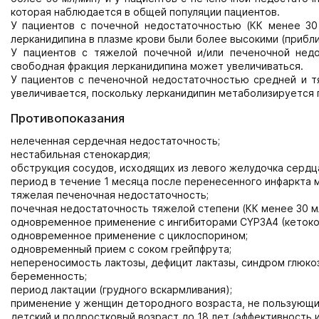
которая наблюдается в общей популяции пациентов.
У пациентов с почечной недостаточностью (КК менее 30 
лерканидипина в плазме крови были более высокими (прибл
У пациентов с тяжелой почечной и/или печеночной недо
свободная фракция лерканидипина может увеличиваться.
У пациентов с печеночной недостаточностью средней и т
увеличивается, поскольку лерканидипин метаболизируется 
Противопоказания
нелеченная сердечная недостаточность;
нестабильная стенокардия;
обструкция сосудов, исходящих из левого желудочка сердц
период в течение 1 месяца после перенесенного инфаркта 
тяжелая печеночная недостаточность;
почечная недостаточность тяжелой степени (КК менее 30 м
одновременное применение с ингибиторами CYP3A4 (кетокон
одновременное применение с циклоспорином;
одновременный прием с соком грейпфрута;
непереносимость лактозы, дефицит лактазы, синдром глюко
беременность;
период лактации (грудного вскармливания);
применение у женщин детородного возраста, не пользующ
детский и подростковый возраст до 18 лет (эффективность и