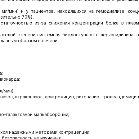
мл/мин) и у пациентов, находящихся на гемодиализе, конц
изительно 70%).
статочностью из-за снижения концентрации белка в плазм
яжелой степени системная биодоступность лерканидипина, в
главным образом в печени.
а;
миокарда;
л/мин);
азол, итраконазол, эритромицин, ритонавир, тролеандомицин
зо-галактозной мальабсорбции;
ихся надежными методами контрацепции;
 безопасность не изучены);