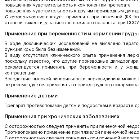
повышенная чувствительность к компонентам препарата;
повышенная чувствительность к другим производным дигид
С осторожностью
следует применять при почечной (КК бо
степени тяжести, у пациентов пожилого возраста, при СССУ
Применение при беременности и кормлении грудь
В ходе доклинических исследований не выявлено терато
функция крыс была без изменений.
В виду отсутствия клинического опыта применения лерк
поскольку известно, что другие производные дигидропири
рекомендуется применять при беременности и у женщ
контрацепции.
Вследствие высокой липофильности лерканидипина можно п
не рекомендуется применять в период грудного вскармлива
Применение детьми
Препарат противопоказан детям и подросткам в возрасте до
Применения при хронических заболеваниях
С осторожностью следует применять при печеночной недос
Противопоказано применение при тяжелой печеночной недо
С осторожностью следует применять при почечной недостат