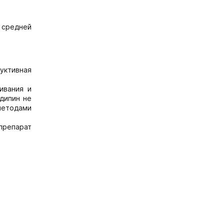
 средней
уктивная
ивания и
дипин не
методами
препарат