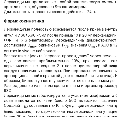
Лерканидипин представляет собой рацемическую смесь (+)
прежде всего, обусловлен S-энантиомером.
Длительность терапевтического действия - 24 ч.
Фармакокинетика
Лерканидипин полностью всасывается после приема внутрь
нг/мл и 7.66±5.90 нг/мл после приема 10 и 20 мг лерканидип
(+)R- и (-)S-энантиомеры лерканидипина демонстрирую
достижения C
, одинаковый T
; значения C
и АUC в 1
max
1/2
max
опытах in vivo не наблюдали.
Вследствие эффекта "первого прохождения" через печень
еды составляет приблизительно 10%, при приеме нат
лерканидипина не позднее 2 ч после приема жирной пищи
следует принимать после еды. При пероральном применени
пропорциональной к принятой дозе (нелинейная кинетика).
образом, биодоступность увеличивается с повышением доз
Распределение из плазмы крови в ткани и органы происхо
98%.
Лерканидипин метаболизируется с участием изофермента 
дозы выводится почками (около 50% выводится кишечни
Средний T
составляет 8-10 ч. Кумуляции лерканидипина 
1/2
Было показано, что фармакокинетика лерканидипина у паци
более 30 мл/мин) и у пациентов с печеночной недостаточ