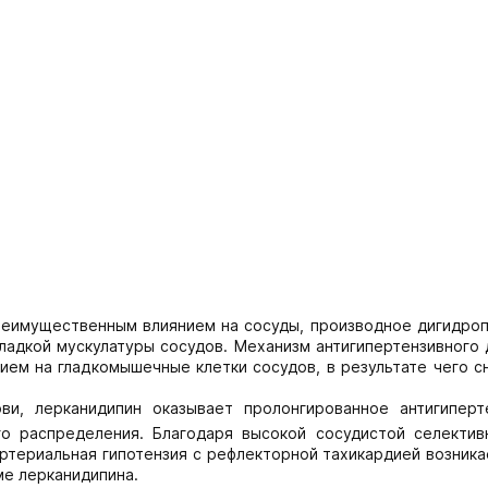
реимущественным влиянием на сосуды, производное дигидроп
ладкой мускулатуры сосудов. Механизм антигипертензивного
ем на гладкомышечные клетки сосудов, в результате чего с
и, лерканидипин оказывает пролонгированное антигиперт
о распределения. Благодаря высокой сосудистой селектив
ртериальная гипотензия с рефлекторной тахикардией возник
ме лерканидипина.