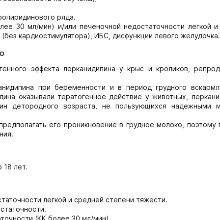
ропиридинового ряда.
лее 30 мл/мин) и/или печеночной недостаточности легкой и
 (без кардиостимулятора), ИБС, дисфункции левого желудочка.
ю
генного эффекта лерканидипина у крыс и кроликов, репрод
анидипина при беременности и в период грудного вскармл
дина оказывали тератогенное действие у животных, леркани
ин детородного возраста, не пользующихся надежными 
редполагать его проникновение в грудное молоко, поэтому 
ния.
 18 лет.
таточности легкой и средней степени тяжести.
статочности.
очности (КК более 30 мл/мин).