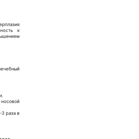
ерплазия
ьность к
вышением
лечебный
и.
й носовой
-3 раза в