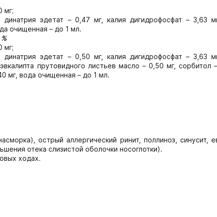
 мг;
 динатрия эдетат – 0,47 мг, калия дигидрофосфат – 3,63 мг
ода очищенная – до 1 мл.
 %
 мг;
, динатрия эдетат – 0,50 мг, калия дигидрофосфат – 3,63 м
 эвкалипта прутовидного листьев масло – 0,50 мг, сорбитол –
0 мг, вода очищенная – до 1 мл.
сморка), острый аллергический ринит, поллиноз, синусит, е
ьшения отека слизистой оболочки носоглотки).
овых ходах.