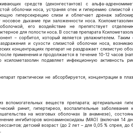
живающих средств (деконгестантов) с альфа-адреномиме
стой оболочки носа, устраняя отек и гиперемию слизистой 
вующую гиперсекрецию слизи и облегчает дренаж заблоки
т носовое дыхание при заложенности носа. Ксилометазоли
 оболочкой, его воздействие не препятствует отделени
ктерное для полости носа. В состав препарата Ксилометазол
онент – сорбитол, который является увлажнителем. Таким 
аздражения и сухости слизистой оболочки носа, возника
еских концентрациях препарат не раздражает слизистую обол
осле применения и продолжается в течение 10-12 часов (на
о ксилометазолин подавляет инфекционную активность ри
епарат практически не абсорбируется, концентрации в пла
з вспомогательных веществ препарата; артериальная гипе
ический ринит, гипертиреоз, воспалительные заболевания 
ешательства на мозговых оболочках (в анамнезе), состоян
енение ингибиторов моноаминоксидазы (МАО) (включая 14 дн
ессантов; детский возраст (до 2 лет – для 0,05 % спрея, до 
.