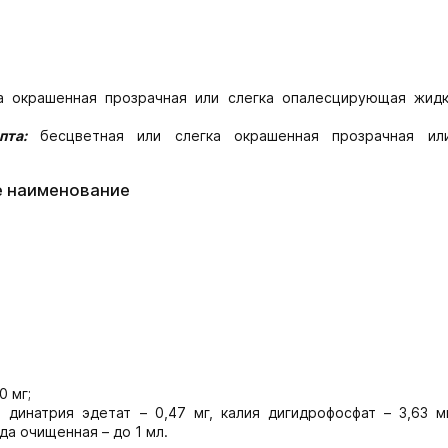
а окрашенная прозрачная или слегка опалесцирующая жидк
пта:
бесцветная или слегка окрашенная прозрачная ил
е наименование
0 мг;
, динатрия эдетат – 0,47 мг, калия дигидрофосфат – 3,63 м
ода очищенная – до 1 мл.