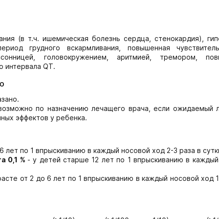
ия (в т.ч. ишемическая болезнь сердца, стенокардия), гип
период грудного вскармливания, повышенная чувствител
сонницей, головокружением, аритмией, тремором, по
о интервала QT.
ю
зано.
 возможно по назначению лечащего врача, если ожидаемый 
ных эффектов у ребенка.
6 лет по 1 впрыскиванию в каждый носовой ход 2-3 раза в сутк
а 0,1 %
- у детей старше 12 лет по 1 впрыскиванию в кажды
расте от 2 до 6 лет по 1 впрыскиванию в каждый носовой ход 1