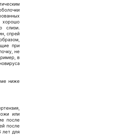
тическим
оболочки
рованных
н хорошо
ю слизи.
ин, спрей
образом,
ющие при
очку, не
пример, в
новируса
зме ниже
ртензия,
кожи или
ие после
ей после
6 лет для