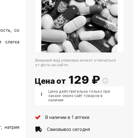
ость, со
и слегка
Внешний вид упаковки может отличаться
от фото на сайте.
129
₽
Цена от
Цена действительна только при
заказе через сайт товаров в
наличии
В наличии в 1 аптеке
г, натрия
Самовывоз сегодня