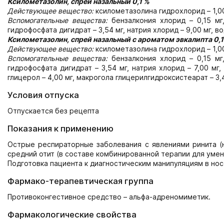
Ксилометазолин, спрей назальный 0,1 %
Действующее вещество:
ксилометазолина гидрохлорид – 1,00
Вспомогательные вещества:
бензалкония хлорид – 0,15 мг,
гидрофосфата дигидрат – 3,54 мг, натрия хлорид – 9,00 мг, в
Ксилометазолин, спрей назальный с ароматом эвкалипта 0,1
Действующее вещество:
ксилометазолина гидрохлорид – 1,00
Вспомогательные вещества:
бензалкония хлорид – 0,15 мг
гидрофосфата дигидрат – 3,54 мг, натрия хлорид – 7,00 мг,
глицерол – 4,00 мг, макрогола глицерилгидроксистеарат – 3,4
Условия отпуска
Отпускается без рецепта
Показания к применению
Острые респираторные заболевания с явлениями ринита (на
средний отит (в составе комбинированной терапии для умен
Подготовка пациента к диагностическим манипуляциям в нос
Фармако-терапевтическая группа
Противоконгестивное средство – альфа-адреномиметик.
Фармакологические свойства