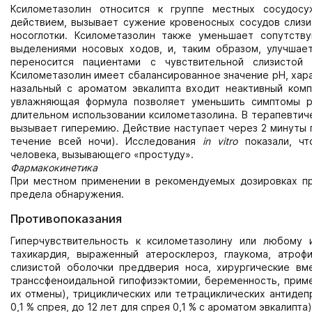
Ксилометазолин относится к группе местных сосудосу
действием, вызывает сужение кровеносных сосудов слизи
носоглотки. Ксилометазолин также уменьшает сопутст
выделениями носовых ходов, и, таким образом, улучшае
переносится пациентами с чувствительной слизистой
Ксилометазолин имеет сбалансированное значение рН, хара
назальный с ароматом эвкалипта входит неактивный комп
увлажняющая формула позволяет уменьшить симптомы р
длительном использовании ксилометазолина. В терапевтич
вызывает гиперемию. Действие наступает через 2 минуты п
течение всей ночи). Исследования
in vitro
показали, чт
человека, вызывающего «простуду».
Фармакокинетика
При местном применении в рекомендуемых дозировках пр
предела обнаружения.
Противопоказания
Гиперчувствительность к ксилометазолину или любому и
тахикардия, выраженный атеросклероз, глаукома, атроф
слизистой оболочки преддверия носа, хирургические вм
транссфеноидальной гипофизэктомии, беременность, прим
их отмены), трициклических или тетрациклических антидепр
0,1 % спрея, до 12 лет для спрея 0,1 % с ароматом эвкалипта)