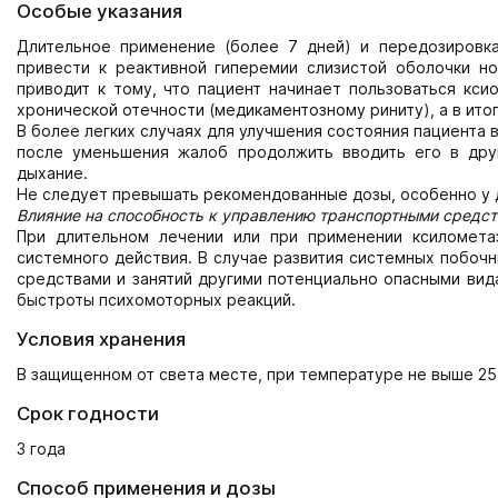
Особые указания
Длительное применение (более 7 дней) и передозировк
привести к реактивной гиперемии слизистой оболочки но
приводит к тому, что пациент начинает пользоваться кс
хронической отечности (медикаментозному риниту), а в итог
В более легких случаях для улучшения состояния пациента
после уменьшения жалоб продолжить вводить его в дру
дыхание.
Не следует превышать рекомендованные дозы, особенно у 
Влияние на способность к управлению транспортными средс
При длительном лечении или при применении ксиломета
системного действия. В случае развития системных побоч
средствами и занятий другими потенциально опасными ви
быстроты психомоторных реакций.
Условия хранения
В защищенном от света месте, при температуре не выше 25
Срок годности
3 года
Способ применения и дозы