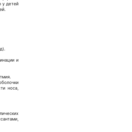
ю у детей
ей.
д).
инации и
тмия.
оболочки
ти носа,
лических
сантами,