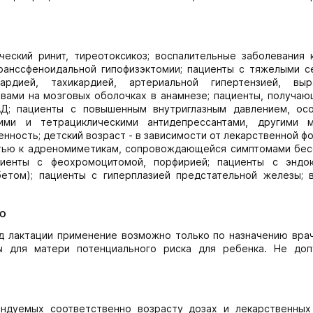
ческий ринит, тиреотоксикоз; воспалительные заболевания 
ранссфеноидальной гипофизэктомии; пациенты с тяжелыми с
ардией, тахикардией, артериальной гипертензией, вы
твами на мозговых оболочках в анамнезе; пациенты, получа
АД; пациенты с повышенным внутриглазным давлением, ос
кими и тетрациклическими антидепрессантами, другими 
ность; детский возраст - в зависимости от лекарственной ф
тью к адреномиметикам, сопровождающейся симптомами бес
циенты с феохромоцитомой, порфирией; пациенты с эндо
бетом); пациенты с гиперплазией предстательной железы; 
ю
д лактации применение возможно только по назначению врач
ы для матери потенциального риска для ребенка. Не доп
ндуемых соответственно возрасту дозах и лекарственных