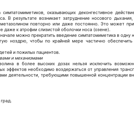
а симпатомиметиков, оказывающих деконгестивное действи
са. В результате возникает затруднение носового дыхания,
иометазолином повторно или даже постоянно. Это может при
е даже к атрофии слизистой оболочки носа (озене).
 вначале можно прекратить введение симпатомиметика в одну 
гую ноздрю, чтобы по крайней мере частично обеспечить
детей и пожилых пациентов.
твами и механизмами
золина в более высоких дозах нельзя исключить возможн
ных эффектов необходимо воздержаться от управления транс
дами деятельности, требующими повышенной концентрации вн
 град.