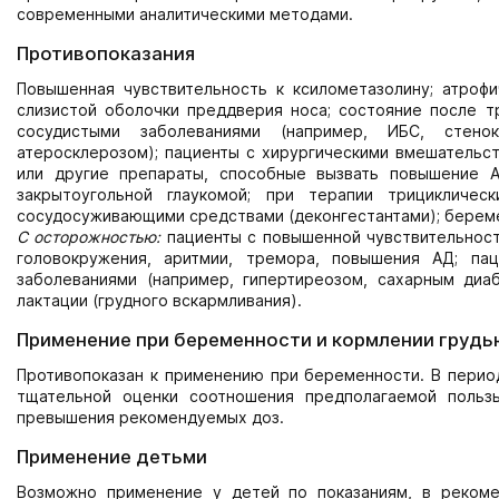
современными аналитическими методами.
Противопоказания
Повышенная чувствительность к ксилометазолину; атрофи
слизистой оболочки преддверия носа; состояние после т
сосудистыми заболеваниями (например, ИБС, стенок
атеросклерозом); пациенты с хирургическими вмешательс
или другие препараты, способные вызвать повышение 
закрытоугольной глаукомой; при терапии трицикличес
сосудосуживающими средствами (деконгестантами); беремен
С осторожностью:
пациенты с повышенной чувствительнос
головокружения, аритмии, тремора, повышения АД; па
заболеваниями (например, гипертиреозом, сахарным диа
лактации (грудного вскармливания).
Применение при беременности и кормлении грудь
Противопоказан к применению при беременности. В перио
тщательной оценки соотношения предполагаемой польз
превышения рекомендуемых доз.
Применение детьми
Возможно применение у детей по показаниям, в рекоме