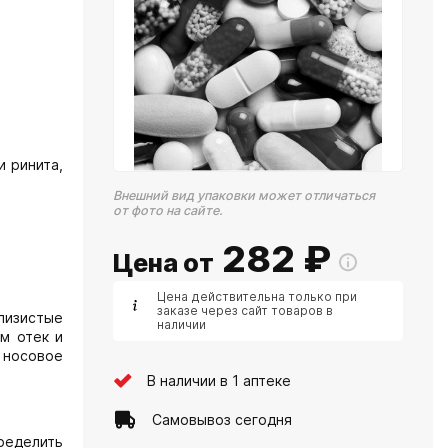
и ринита,
Внешний вид упаковки может отличаться
от фото на сайте.
282
₽
Цена от
Цена действительна только при
заказе через сайт товаров в
лизистые
наличии
м отек и
 носовое
В наличии в 1 аптеке
Самовывоз сегодня
ределить