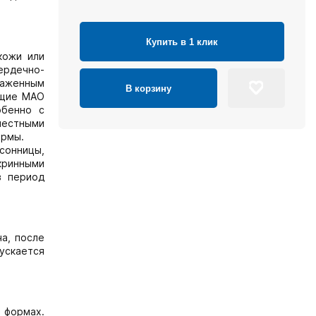
Купить в 1 клик
кожи или
ердечно-
раженным
В корзину
ющие МАО
обенно с
местными
ормы.
сонницы,
кринными
в период
а, после
ускается
 формах.