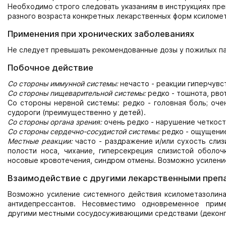
Необходимо строго следовать указаниям в инструкциях пре
разного возраста конкретных лекарственных форм ксиломе
Применения при хронических заболеваниях
Не следует превышать рекомендованные дозы у пожилых па
Побочное действие
Со стороны иммунной системы:
нечасто - реакции гиперчувст
Со стороны пищеварительной системы:
редко - тошнота, рвот
Со стороны нервной системы: редко - головная боль; оче
судороги (преимущественно у детей).
Со стороны органа зрения:
очень редко - нарушение четкост
Со стороны сердечно-сосудистой системы:
редко - ощущение
Местные реакции:
часто - раздражение и/или сухость слиз
полости носа, чихание, гиперсекреция слизистой оболоч
носовые кровотечения, синдром отмены. Возможно усиление
Взаимодействие с другими лекарственными преп
Возможно усиление системного действия ксилометазолин
антидепрессантов. Несовместимо одновременное приме
другими местными сосудосуживающими средствами (деконг