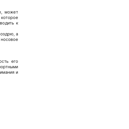
е, может
 которое
водить к
ноздрю, а
 носовое
ость его
портными
имания и