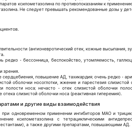
паратов ксилометазолина по противопоказаниям к применени
тазолина. Не следует превышать рекомендованные дозы у дет
циентов.
вительности (ангионевротический отек, кожные высыпания, зу
а.
нь редко - бессонница, беспокойство, утомляемость, галлюц
и зрения.
 сердцебиения, повышение АД, тахикардия; очень редко - ари
истой оболочки носоглотки, жжение и парестезия слизистой 
ки полости носа; нечасто - отек слизистой оболочки полос
 отека слизистой оболочки носа (реактивная гиперемия).
аратами и другие виды взаимодействия
а при одновременном применении ингибиторов МАО и трицик
нение ксилометазолина с тетрациклическими антидепрес
естантами), а также другими препаратами, повышающими АД.