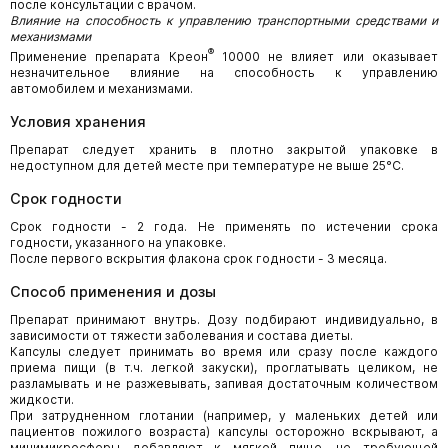
после консультации с врачом.
Влияние на способность к управлению транспортными средствами и
механизмами
®
Применение препарата Креон
10000 не влияет или оказывает
незначительное влияние на способность к управлению
автомобилем и механизмами.
Условия хранения
Препарат следует хранить в плотно закрытой упаковке в
недоступном для детей месте при температуре не выше 25°C.
Срок годности
Срок годности - 2 года. Не применять по истечении срока
годности, указанного на упаковке.
После первого вскрытия флакона срок годности - 3 месяца.
Способ применения и дозы
Препарат принимают внутрь. Дозу подбирают индивидуально, в
зависимости от тяжести заболевания и состава диеты.
Капсулы следует принимать во время или сразу после каждого
приема пищи (в т.ч. легкой закуски), проглатывать целиком, не
разламывать и не разжевывать, запивая достаточным количеством
жидкости.
При затрудненном глотании (например, у маленьких детей или
пациентов пожилого возраста) капсулы осторожно вскрывают, а
минимикросферы добавляют к мягкой пище, не требующей