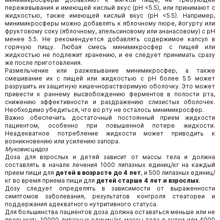
пережевывания и имеющей кислый вкус (рН <5.5), или принимают с
жидкостью, также имеющей кислый вкус (рН <5.5). Например,
минимикросферы можно добавлять к яблочному пюре, йогурту или
фруктовому соку (яблочному, апельсиновому или ананасовому) с рН
менее 5.5. Не рекомендуется добавлять содержимое капсул в
горячую пищу. Любая смесь минимикросфер с пищей или
жидкостью не подлежит хранению, и ее следует принимать сразу
же после приготовления.
Размельчение или разжевывание минимикросфер, а также
смешивание их с пищей или жидкостью с рН более 5.5 может
разрушить их защитную кишечнорастворимую оболочку. Это может
привести к раннему высвобождению ферментов в полости рта,
снижению эффективности и раздражению слизистых оболочек.
Необходимо убедиться, что во рту не осталось минимикросфер.
Важно обеспечить достаточный постоянный прием жидкости
пациентом, особенно при повышенной потере жидкости.
Неадекватное потребление жидкости может приводить к
возникновению или усилению запора.
Муковисцидоз
Доза для взрослых и детей зависит от массы тела и должна
составлять в начале лечения 1000 липазных единиц/кг на каждый
прием пищи для
детей в возрасте до 4 лет
, и 500 липазных единиц/
кг во время приема пищи для
детей старше 4 лет и взрослых
.
Дозу следует определять в зависимости от выраженности
симптомов заболевания, результатов контроля стеатореи и
поддержания адекватного нутритивного статуса.
Для большинства пациентов доза должна оставаться меньше или не
превышать 10000 липазных единиц/кг массы тела в сутки или 4000