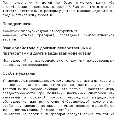
При применении у детей не было отмечено каких-либо
специфических нежелательных реакций. Частота, тип и степень
тяжести нежелательных реакций у детей с муковисцидозом были
сходны с таковыми у взрослых.
Передозировка
Симптомы:
гиперурикозурия и гиперурикемия.
Лечение:
отмена препарата, проведение симптоматической
терапии.
Взаимодействие с другими лекарственными
препаратами и другие виды взаимодействия
Исследований по взаимодействию с другими лекарственными
средствами не проводилось.
Особые указания
У пациентов с муковисцидозом, получавших препараты панкреатина
в высоких дозах, описаны стриктуры подвздошной и слепой и
толстой кишки (фиброзирующая колонопатия). В качестве меры
предосторожности, при появлении необычных симптомов или
изменений в брюшной полости необходимо медицинское
обследование для исключения фиброзирующей колонопатии,
особенно у пациентов, которые принимают препарат в дозе более
10000 липазных единиц/кг массы тела/сут.
Во избежание осложнений препарат следует применять только