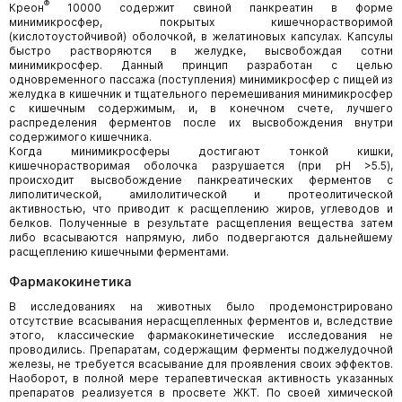
®
Креон
10000 содержит свиной панкреатин в форме
минимикросфер, покрытых кишечнорастворимой
(кислотоустойчивой) оболочкой, в желатиновых капсулах. Капсулы
быстро растворяются в желудке, высвобождая сотни
минимикросфер. Данный принцип разработан с целью
одновременного пассажа (поступления) минимикросфер с пищей из
желудка в кишечник и тщательного перемешивания минимикросфер
с кишечным содержимым, и, в конечном счете, лучшего
распределения ферментов после их высвобождения внутри
содержимого кишечника.
Когда минимикросферы достигают тонкой кишки,
кишечнорастворимая оболочка разрушается (при pH >5.5),
происходит высвобождение панкреатических ферментов с
липолитической, амилолитической и протеолитической
активностью, что приводит к расщеплению жиров, углеводов и
белков. Полученные в результате расщепления вещества затем
либо всасываются напрямую, либо подвергаются дальнейшему
расщеплению кишечными ферментами.
Фармакокинетика
В исследованиях на животных было продемонстрировано
отсутствие всасывания нерасщепленных ферментов и, вследствие
этого, классические фармакокинетические исследования не
проводились. Препаратам, содержащим ферменты поджелудочной
железы, не требуется всасывание для проявления своих эффектов.
Наоборот, в полной мере терапевтическая активность указанных
препаратов реализуется в просвете ЖКТ. По своей химической