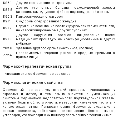
K86.1
Другие хронические панкреатиты
Другие уточненные болезни поджелудочной железы
K86.8
(атрофия, камни, цирроз, фиброз поджелудочной железы)
K90.3
Панкреатическая стеаторея
K91.1
Синдромы оперированного желудка
Нарушение всасывания после хирургических вмешательств,
K91.2
не классифицированное в других рубриках
Другие нарушения органов пищеварения после
K91.8
медицинских процедур, не классифицированные в других
рубриках
Y83.6
Удаление другого органа (частичное) (полное)
Неприемлемый пищевой рацион и вредные привычки в
Z72.4
приеме пищи
Фармако-терапевтическая группа
пищеварительное ферментное средство
Фармакологические свойства
Ферментный препарат, улучшающий процессы пищеварения у
взрослых и детей, и тем самым значительно уменьшающий
симптомы ферментной недостаточности поджелудочной железы,
включая боль в области живота, метеоризм, изменение частоты и
консистенции стула. Панкреатические ферменты, входящие в
состав препарата, облегчают расщепление белков, жиров,
углеводов, что приводит к их полному всасыванию в тонкой кишке.