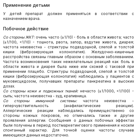
Применение детьми
У детей препарат должен применяться в соответствии с
назначением врача.
Побочное действие
Со стороны ЖКТ:
очень часто (≥1/10) - боль в области живота; часто
(≥1/100, <1/10) - тошнота, рвота, запор, вздутие живота, диарея;
частота неизвестна - стриктуры подвздошной, слепой и толстой
кишки (фиброзирующая колонопатия). Желудочно-кишечные
расстройства связаны главным образом с основным заболеванием.
Частота возникновения таких нежелательных реакций как боль в
области живота и диарея была ниже или схожей с таковой при
применении плацебо. Стриктуры подвздошной, слепой и толстой
кишки (фиброзирующая колонопатия) наблюдались у пациентов с
муковисцидозом, получавших препараты панкреатина в высоких
дозах.
Со стороны кожи и подкожных тканей:
нечасто (≥1/1000, <1/100) -
сыпь; частота неизвестна - зуд, крапивница.
Со стороны иммунной системы:
частота неизвестна -
гиперчувствительность (анафилактические реакции).
Аллергические реакции наблюдались преимущественно со
стороны кожных покровов, но отмечались также и другие
проявления аллергии. Сообщения о данных побочных эффектах
были получены в период постмаркетингового применения и носили
спонтанный характер. Для точной оценки частоты случаев
имеющихся данных недостаточно.