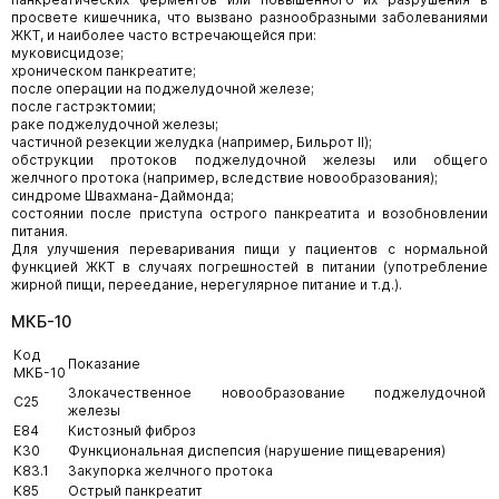
просвете кишечника, что вызвано разнообразными заболеваниями
ЖКТ, и наиболее часто встречающейся при:
муковисцидозе;
хроническом панкреатите;
после операции на поджелудочной железе;
после гастрэктомии;
раке поджелудочной железы;
частичной резекции желудка (например, Бильрот II);
обструкции протоков поджелудочной железы или общего
желчного протока (например, вследствие новообразования);
синдроме Швахмана-Даймонда;
состоянии после приступа острого панкреатита и возобновлении
питания.
Для улучшения переваривания пищи у пациентов с нормальной
функцией ЖКТ в случаях погрешностей в питании (употребление
жирной пищи, переедание, нерегулярное питание и т.д.).
МКБ-10
Код
Показание
МКБ-10
Злокачественное новообразование поджелудочной
C25
железы
E84
Кистозный фиброз
K30
Функциональная диспепсия (нарушение пищеварения)
K83.1
Закупорка желчного протока
K85
Острый панкреатит