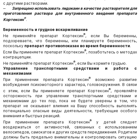
с другими растворами.
‒
Запрещено использовать лидокаин в качестве растворителя для
приготовления раствора для внутривенного введения препарата
®
Кортексин
.
Беременность и грудное вскармливание
®
Не применяйте препарат Кортексин
, если Вы беременны,
подозреваете, что беременны, или планируете беременность,
поскольку
препарат противопоказан во время беременности
.
®
Если Вы применяете препарат Кортексин
, позаботьтесь о методах
контрацепции.
®
Не применяйте препарат Кортексин
, если Вы кормите грудью.
Управление транспортными средствами и работа с
механизмами
®
При применении препарата Кортексин
возможно развитие
возбуждения психомоторного характера, головокружения. В связи
®
с этим, если Вы применяете препарат Кортексин
, проявляйте
осторожность при управлении транспортными средствами и
механизмами до тех пор, пока не будете уверены в том, что
препарат не оказывает влияния на Вашу способность выполнять
потенциально опасные виды деятельности, требующие особого
внимания и быстрых реакций.
®
При применении препарата Кортексин
у детей следует
воздержаться от активностей, связанных с использованием
велосипедов, самокатов и других средств передвижения. Родители
должны быть предельно внимательны и контролировать ситуацию