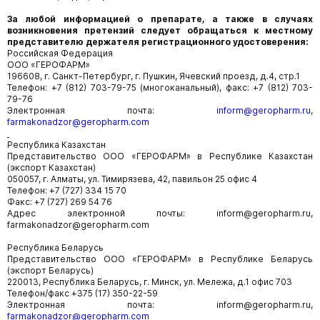
За любой информацией о препарате, а также в случаях
возникновения претензий следует обращаться к местному
представителю держателя регистрационного удостоверения:
Российская Федерация
ООО «ГЕРОФАРМ»
196608, г. Санкт-Петербург, г. Пушкин, Ячевский проезд, д.4, стр.1
Телефон: +7 (812) 703-79-75 (многоканальный), факс: +7 (812) 703-
79-76
Электронная почта:
inform@geropharm.ru
,
farmakonadzor@geropharm.com
Республика Казахстан
Представительство ООО «ГЕРОФАРМ» в Республике Казахстан
(экспорт Казахстан)
050057, г. Алматы, ул. Тимирязева, 42, павильон 25 офис 4
Телефон: +7 (727) 334 15 70
Факс: +7 (727) 269 54 76
Адрес электронной почты: inform@geropharm.ru,
farmakonadzor@geropharm.com
Республика Беларусь
Представительство ООО «ГЕРОФАРМ» в Республике Беларусь
(экспорт Беларусь)
220013, Республика Беларусь, г. Минск, ул. Мележа, д.1 офис 703
Телефон/факс +375 (17) 350-22-59
Электронная почта: inform@geropharm.ru,
farmakonadzor@geropharm.com