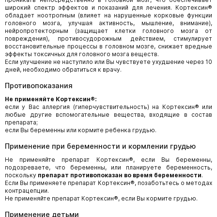
широкий спектр эффектов и показаний для лечения. Кортексин®
обладает ноотропным (влияет на нарушенные корковые функции
головного мозга, улучшая активность, мышление, внимание),
нейропротекторным (защищает клетки головного мозга от
повреждения), противосудорожным действием, стимулирует
восстановительные процессы в головном мозге, снижает вредные
эффекты токсичных для головного мозга веществ.
Если улучшение не наступило или Вы чувствуете ухудшение через 10
дней, необходимо обратиться к врачу.
Противопоказания
Не применяйте Кортексин®:
если у Вас аллергия (гиперчувствительность) на Кортексин® или
любые другие вспомогательные вещества, входящие в состав
препарата;
если Вы беременны или кормите ребенка грудью.
Применение при беременности и кормлении грудью
Не применяйте препарат Кортексин®, если Вы беременны,
подозреваете, что беременны, или планируете беременность,
поскольку
препарат противопоказан во время беременности
.
Если Вы применяете препарат Кортексин®, позаботьтесь о методах
контрацепции.
Не применяйте препарат Кортексин®, если Вы кормите грудью.
Применение детьми