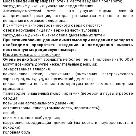
месте введения препарата, отек в месте введения препарата;
затруднение дыхания, учащение сердцебиения.
Ангионевротический отек
- это другая форма тяжелой
аллергической реакции, которая развивается мгновенно после
попадания в организм аллергена.
К симптомам ангионевротического отека относятся:
отек и набухание лица или верхней части туловища;
затруднение дыхания, из-за отека дыхательных путей.
При возникновении данных симптомов при введении препарата
необходимо прекратить введение и немедленно вызвать
неотложную медицинскую помощь.
Иные нежелательные реакции
Очень редко
(могут возникать не более чем у 1 человека из 10 000)
могут возникать другие нежелательные реакции:
лекарственная аллергия;
покраснение кожи, крапивница (высыпания аллергического
характера), сыпь, зуд, аллергический дерматит;
покраснение и повышение температуры кожи в месте введения
препарата;
тахикардия (учащенный пульс), аритмия (перебои и паузы в работе
сердца);
повышение артериального давления;
астения (повышенная утомляемость, нервозность);
озноб;
психомоторное возбуждение;
нарушение координации движений (шаткость и неуверенность в
походке);
головная боль;