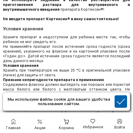
приготовления раствора для внутривенного и
внутримышечного ввещения
препарата Кортексин®!
Не вводите препарат Кортексин® в вену самостоятельно!
Условия хранения
Храните препарат в недоступном для ребенка месте так, чтобы
ребенок не мог увидеть его.
Не применяйте препарат после истечения срока годности (срока
хранения), указанного на флаконе и на картонной упаковке после
«Годен до:». Датой истечения срока годности является последний
день данного месяца.
Условия хранения
Хранить при температуре не выше 25 °С в оригинальной упаковке
(пачке) для защиты от света.
Признаки непригодности препарата к применению
Содержимое флакона должно выглядеть как порошок или пористая
масса белого или белого с желтоватым оттенком цвета. Не
используйте препарат, если целостность упаковки повреждена или
внешний вид препарата не соответствует описанию.
Мы используем файлы cookie для вашего удобства
пользования сайтом.
Не выбрасывайте (не выливайте) препараты в канализацию.
Уточните у работника аптеки, как следует утилизировать
(уничтожать) препарат, который больше не потребуется. Эти меры
позволят защитить окружающую среду.
Избранное
Войти
Срок годности
Главная
Акции
Корзина