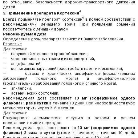
по отношению безопасности дорожно-транспортного движения
детей.
®
3. Применение препарата Кортексин
®
Всегда применяйте препарат Кортексин
в полном соответствии с
рекомендациями лечащего врача. При появлении сомнений
посоветуйтесь с лечащим врачом.
Рекомендуемая доза
Определение дозы препарата зависит от Вашего заболевания.
Взрослые
Для лечения
:
‒ нарушений мозгового кровообращения,
‒ черепно-мозговых травм и их последствий,
‒ энцефалопатий,
‒ когнитивных нарушений (расстройств памяти и мышления),
‒ острых и хронических энцефалитов (воспалительных
заболеваний головного мозга) и энцефаломиелитов
(воспалительных заболеваний головного и спинного мозга),
‒ эпилепсии,
‒ астенических состояний.
Рекомендуемая доза
составляет
10 мг (содержимое одного
флакона
)
1 раз в сутки
в течение 10 дней. При необходимости курс
можно повторить через 3-6 месяцев.
Для лечения
:
Полушарного ишемического инсульта в остром и раннем
восстановительном периодах
Рекомендуемая доза
составляет по
10 мг (содержимое одного
флакона) 2 раза в сутки
(утром и вечером) в течение 10 дней.
Рекомендуется повторить курс лечения через 10 дней.