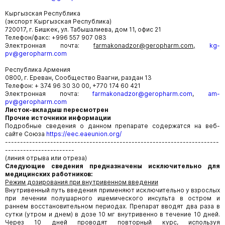
Кыргызская Республика
(экспорт Кыргызская Республика)
720017, г. Бишкек, ул. Табышалиева, дом 11, офис 21
Телефон/факс: +996 557 907 083
Электронная почта:
farmakonadzor@geropharm.com,
kg-
pv@geropharm.com
Республика Армения
0800, г. Ереван, Сообщество Ваагни, раздан 13
Телефон: + 374 96 30 30 00, +770 174 60 421
Электронная почта:
farmakonadzor@geropharm.com
,
am-
pv@geropharm.com
Листок-вкладыш пересмотрен
Прочие источники информации
Подробные сведения о данном препарате содержатся на веб-
сайте Союза
https://eec.eaeunion.org/
-----------------------------------------------------------------------
-----------------------
(линия отрыва или отреза)
Следующие сведения предназначены исключительно для
медицинских работников:
Режим дозирования при внутривенном введении
Внутривенный путь введения применяют исключительно у взрослых
при лечении полушарного ишемического инсульта в остром и
раннем восстановительном периодах. Препарат вводят два раза в
сутки (утром и днем) в дозе 10 мг внутривенно в течение 10 дней.
Через 10 дней проводят повторный курс, используя