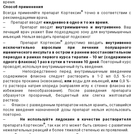
время.
Способ применения
®
Всегда применяйте препарат Кортексин
точно в соответствии с
рекомендациями врача.
‒ Препарат вводят
ежедневно в одно и то же время.
‒ Препарат вводят
внутримышечно и внутривенно
. Ваш
лечащий врач укажет Вам подходящую зону для внутримышечных
инъекций. Нельзя вводить препарат подкожно!
®
‒ Препарат Кортексин
допустимо вводить
внутривенно
исключительно взрослым при лечении полушарного
ишемического инсульта в остром и раннем восстановительном
периодах в рамках первого курса терапии
–
10 мг (содержимое
одного флакона) 1 раз в сутки в течение 10 дней
. Повторный курс
проводят, используя внутримышечный путь введения.
‒ Непосредственно перед внутримышечным введением
содержимое флакона следует растворить в 1-2 мл 0,5 %-го
раствора прокаина (новокаина),
или
воды для инъекций,
или
0,9 %-
го раствора натрия хлорида (направляя иглу к стенке флакона во
избежание пенообразования). После разведения препарата
образуется прозрачный, бесцветный или слегка желтоватый
раствор.
‒ Флакон с разведенным препаратом нельзя хранить, оставшийся
после введения назначенной дозы препарат нельзя использовать
повторно.
‒
Не используйте лидокаин в качестве растворителя
®
препарата Кортексин
, так как это может быть связано с развитием
нежелательных реакций и более тяжелой степенью их проявлений.