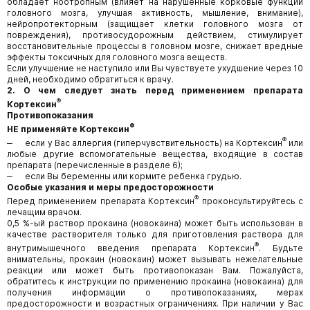
обладает ноотропным (влияет на нарушенные корковые функции
головного мозга, улучшая активность, мышление, внимание),
нейропротекторным (защищает клетки головного мозга от
повреждения), противосудорожным действием, стимулирует
восстановительные процессы в головном мозге, снижает вредные
эффекты токсичных для головного мозга веществ.
Если улучшение не наступило или Вы чувствуете ухудшение через 10
дней, необходимо обратиться к врачу.
2. О чем следует знать перед применением препарата
®
Кортексин
Противопоказания
®
НЕ применяйте Кортексин
®
‒ если у Вас аллергия (гиперчувствительность) на Кортексин
или
любые другие вспомогательные вещества, входящие в состав
препарата (перечисленные в разделе 6);
‒ если Вы беременны или кормите ребенка грудью.
Особые указания и меры предосторожности
®
Перед применением препарата Кортексин
проконсультируйтесь с
лечащим врачом.
0,5 %-ый раствор прокаина (новокаина) может быть использован в
качестве растворителя только для приготовления раствора для
®
внутримышечного введения препарата Кортексин
. Будьте
внимательны, прокаин (новокаин) может вызывать нежелательные
реакции или может быть противопоказан Вам. Пожалуйста,
обратитесь к инструкции по применению прокаина (новокаина) для
получения информации о противопоказаниях, мерах
предосторожности и возрастных ограничениях. При наличии у Вас