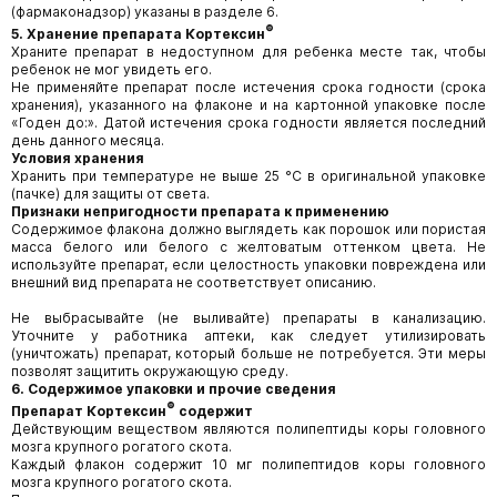
(фармаконадзор) указаны в разделе 6.
®
5. Хранение препарата Кортексин
Храните препарат в недоступном для ребенка месте так, чтобы
ребенок не мог увидеть его.
Не применяйте препарат после истечения срока годности (срока
хранения), указанного на флаконе и на картонной упаковке после
«Годен до:». Датой истечения срока годности является последний
день данного месяца.
Условия хранения
Хранить при температуре не выше 25 °С в оригинальной упаковке
(пачке) для защиты от света.
Признаки непригодности препарата к применению
Содержимое флакона должно выглядеть как порошок или пористая
масса белого или белого с желтоватым оттенком цвета. Не
используйте препарат, если целостность упаковки повреждена или
внешний вид препарата не соответствует описанию.
Не выбрасывайте (не выливайте) препараты в канализацию.
Уточните у работника аптеки, как следует утилизировать
(уничтожать) препарат, который больше не потребуется. Эти меры
позволят защитить окружающую среду.
6. Содержимое упаковки и прочие сведения
®
Препарат Кортексин
содержит
Действующим веществом являются полипептиды коры головного
мозга крупного рогатого скота.
Каждый флакон содержит 10 мг полипептидов коры головного
мозга крупного рогатого скота.