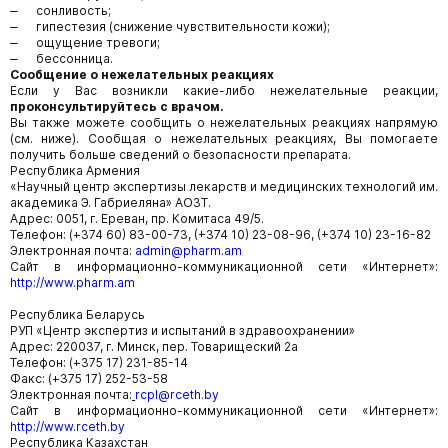
‒ сонливость;
‒ гипестезия (снижение чувствительности кожи);
‒ ощущение тревоги;
‒ бессонница.
Сообщение о нежелательных реакциях
Если у Вас возникли какие-либо нежелательные реакции,
проконсультируйтесь с врачом.
Вы также можете сообщить о нежелательных реакциях напрямую
(см. ниже). Сообщая о нежелательных реакциях, Вы помогаете
получить больше сведений о безопасности препарата.
Республика Армения
«Научный центр экспертизы лекарств и медицинских технологий им.
академика Э. Габриеляна» АОЗТ.
Адрес: 0051, г. Ереван, пр. Комитаса 49/5.
Телефон: (+374 60) 83-00-73, (+374 10) 23-08-96, (+374 10) 23-16-82
Электронная почта:
admin@pharm.am
Сайт в информационно-коммуникационной сети «Интернет»:
http://www.pharm.am
Республика Беларусь
РУП «Центр экспертиз и испытаний в здравоохранении»
Адрес: 220037, г. Минск, пер. Товарищеский 2а
Телефон: (+375 17) 231-85-14
Факс: (+375 17) 252-53-58
Электронная почта:
rcpl@rceth.by
Сайт в информационно-коммуникационной сети «Интернет»:
http://www.rceth.by
Республика Казахстан