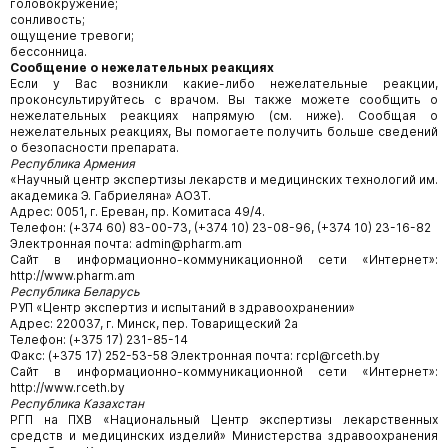
головокружение;
сонливость;
ощущение тревоги;
бессонница.
Сообщение о нежелательных реакциях
Если у Вас возникли какие-либо нежелательные реакции,
проконсультируйтесь с врачом. Вы также можете сообщить о
нежелательных реакциях напрямую (см. ниже). Сообщая о
нежелательных реакциях, Вы помогаете получить больше сведений
о безопасности препарата.
Республика Армения
«Научный центр экспертизы лекарств и медицинских технологий им.
академика Э. Габриеляна» АОЗТ.
Адрес: 0051, г. Ереван, пр. Комитаса 49/4.
Телефон: (+374 60) 83-00-73, (+374 10) 23-08-96, (+374 10) 23-16-82
Электронная почта: admin@pharm.am
Сайт в информационно-коммуникационной сети «Интернет»:
http://www.pharm.am
Республика Беларусь
РУП «Центр экспертиз и испытаний в здравоохранении»
Адрес: 220037, г. Минск, пер. Товарищеский 2а
Телефон: (+375 17) 231-85-14
Факс: (+375 17) 252-53-58 Электронная почта: rcpl@rceth.by
Сайт в информационно-коммуникационной сети «Интернет»:
http://www.rceth.by
Республика Казахстан
РГП на ПХВ «Национальный Центр экспертизы лекарственных
средств и медицинских изделий» Министерства здравоохранения