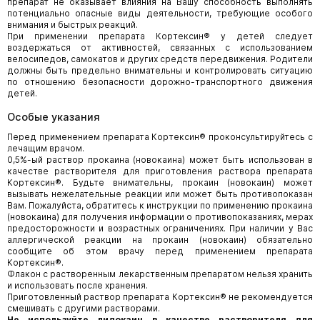
препарат не оказывает влияния на Вашу способность выполнять
потенциально опасные виды деятельности, требующие особого
внимания и быстрых реакций.
При применении препарата Кортексин® у детей следует
воздержаться от активностей, связанных с использованием
велосипедов, самокатов и других средств передвижения. Родители
должны быть предельно внимательны и контролировать ситуацию
по отношению безопасности дорожно-транспортного движения
детей.
Особые указания
Перед применением препарата Кортексин® проконсультируйтесь с
лечащим врачом.
0,5%-ый раствор прокаина (новокаина) может быть использован в
качестве растворителя для приготовления раствора препарата
Кортексин®. Будьте внимательны, прокаин (новокаин) может
вызывать нежелательные реакции или может быть противопоказан
Вам. Пожалуйста, обратитесь к инструкции по применению прокаина
(новокаина) для получения информации о противопоказаниях, мерах
предосторожности и возрастных ограничениях. При наличии у Вас
аллергической реакции на прокаин (новокаин) обязательно
сообщите об этом врачу перед применением препарата
Кортексин®.
Флакон с растворенным лекарственным препаратом нельзя хранить
и использовать после хранения.
Приготовленный раствор препарата Кортексин® не рекомендуется
смешивать с другими растворами.
Не используйте лидокаин в качестве растворителя для