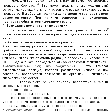
‒ Лечащий врач может назначить Вам внутривенное введение
®
препарата Кортексин
. Это может делать только медицинский
сотрудник, имеющий опыт внутривенного введения лекарственных
препаратов. В любом случае,
никогда не вводите препарат в вену
самостоятельно
.
При наличии вопросов по применению
препарата обратитесь к лечащему врачу
4. Возможные нежелательные реакции
®
Подобно всем лекарственным препаратам, препарат Кортексин
может вызывать нежелательные реакции, однако они возникают не
у всех.
Наиболее серьезные нежелательные реакции
К острым жизнеугрожающим нежелательным реакциям, которые
требуют оказания экстренной медицинской помощи, относятся
анафилактический шок и ангионевротический отек гортани.
Эти реакции возникают
очень редко
(не более чем у 1 человека из
10 000), однако Вам необходимо знать об их возможных симптомах.
Анафилактический шок, или анафилаксия
– это тяжелая
аллергическая реакция, которая развивается мгновенно при
повторном воздействии аллергена на организм. К симптомам
анафилаксии относятся:
‒ головокружение или обморок вследствие снижения
артериального давления,
‒ головная боль,
‒ повышение температуры,
‒ характерное покраснение лица, высыпания и зуд на теле или в
месте введения препарата, отек в месте введения препарата,
‒ затруднение дыхания, учащение сердцебиения.
Ангионевротический отек
– это другая форма тяжелой