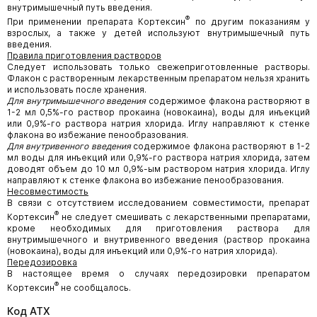
внутримышечный путь введения.
®
При применении препарата Кортексин
по другим показаниям у
взрослых, а также у детей используют внутримышечный путь
введения.
Правила приготовления растворов
Следует использовать только свежеприготовленные растворы.
Флакон с растворенным лекарственным препаратом нельзя хранить
и использовать после хранения.
Для внутримышечного введения
содержимое флакона растворяют в
1-2 мл 0,5%-го раствор прокаина (новокаина), воды для инъекций
или 0,9%-го раствора натрия хлорида. Иглу направляют к стенке
флакона во избежание пенообразования.
Для внутривенного введения
содержимое флакона растворяют в 1-2
мл воды для инъекций или 0,9%-го раствора натрия хлорида, затем
доводят объем до 10 мл 0,9%-ым раствором натрия хлорида. Иглу
направляют к стенке флакона во избежание пенообразования.
Несовместимость
В связи с отсутствием исследованием совместимости, препарат
®
Кортексин
не следует смешивать с лекарственными препаратами,
кроме необходимых для приготовления раствора для
внутримышечного и внутривенного введения (раствор прокаина
(новокаина), воды для инъекций или 0,9%-го натрия хлорида).
Передозировка
В настоящее время о случаях передозировки препаратом
®
Кортексин
не сообщалось.
Код АТХ