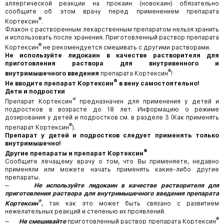
аллергической реакции на прокаин (новокаин) обязательно
сообщите об этом врачу перед применением препарата
®
Кортексин
.
Флакон с растворенным лекарственным препаратом нельзя хранить
и использовать после хранения. Приготовленный раствор препарата
®
Кортексин
не рекомендуется смешивать с другими растворами.
Не используйте лидокаин в качестве растворителя для
приготовления раствора для внутривенного и
®
внутримышечного введения
препарата Кортексин
!
®
Не вводите препарат Кортексин
в вену самостоятельно!
Дети и подростки
®
Препарат Кортексин
предназначен для применения у детей и
подростков в возрасте до 18 лет. Информацию о режиме
дозирования у детей и подростков см. в разделе 3 (Как применять
®
препарат Кортексин
).
Препарат у детей и подростков следует применять только
внутримышечно!
®
Другие препараты и препарат Кортексин
Сообщите лечащему врачу о том, что Вы применяете, недавно
применяли или можете начать применять какие-либо другие
препараты.
‒
Не используйте лидокаин в качестве растворителя для
приготовления раствора для внутримышечного введения препарата
®
Кортексин
, так как это может быть связано с развитием
нежелательных реакций и степенью их проявлений.
®
‒
Не смешивайте
приготовленный раствор препарата Кортексин