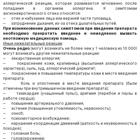
аллергической реакции, которая развивается мгновенно после
попадания в организм аллергена. К симптомам
ангионевротического отека относятся:
‒ отек и набухание лица или верхней части туловища,
‒ затруднение дыхания, из-за отека дыхательных путей.
При возникновении данных симптомов при введении препарата
необходимо прекратить
введение и немедленно вызвать
неотложную медицинскую помощь.
Иные нежелательные реакции
Очень редко
(могут возникать не более чем у 1 человека из 10 000)
могут возникать другие нежелательные реакции:
‒ лекарственная аллергия;
‒ покраснение кожи, крапивница (высыпания аллергического
характера), сыпь, зуд, аллергический дерматит;
‒ покраснение и повышение температуры кожи в месте введения
препарата;
‒ боль и уплотнение в месте введения препарата (были
отмечены при внутримышечном введении препарата);
‒ тахикардия (учащенный пульс), аритмия (перебои и паузы в
работе сердца);
‒ повышение артериального давления;
‒ астения (повышенная утомляемость, нервозность);
‒ озноб;
‒ психомоторное возбуждение;
‒ нарушение координации движений (шаткость и неуверенность в
походке);
‒ головная боль;
‒ головокружение;