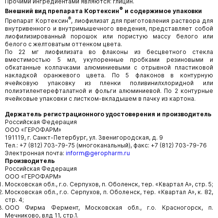
Прочими ингредиентами являются: глицин.
®
Внешний вид препарата Кортексин
и содержимое упаковки
®
Препарат Кортексин
, лиофилизат для приготовления раствора для
внутривенного и внутримышечного введения, представляет собой
лиофилизированный порошок или пористую массу белого или
белого с желтоватым оттенком цвета.
По 22 мг лиофилизата во флаконы из бесцветного стекла
вместимостью 5 мл, укупоренные пробками резиновыми и
обкатанные колпачками алюминиевыми с отрывной пластиковой
накладкой оранжевого цвета. По 5 флаконов в контурную
ячейковую упаковку из пленки поливинилхлоридной или
полиэтилентерефталатной и фольги алюминиевой. По 2 контурные
ячейковые упаковки с листком-вкладышем в пачку из картона.
Держатель регистрационного удостоверения и производитель
Российская Федерация
ООО «ГЕРОФАРМ»
191119, г. Санкт-Петербург, ул. Звенигородская, д. 9
Тел.: +7 (812) 703-79-75 (многоканальный), факс: +7 (812) 703-79-76
Электронная почта:
inform@geropharm.ru
Производитель
Российская Федерация
ООО «ГЕРОФАРМ»
Московская обл., г.о. Серпухов, п. Оболенск, тер. «Квартал А», стр. 5;
Московская обл., г.о. Серпухов, п. Оболенск, тер. «Квартал А», к. 82,
стр. 4;
ООО Фирма Фермент, Московская обл., г.о. Красногорск, п.
Мечниково, влд 11, стр.1.