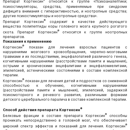
®
Препарат Кортексин
относится к группе «Психоаналептики;
психостимуляторы, средства, применяемые при синдроме
дефицита внимания с гиперактивностью, и ноотропные средства;
другие психостимуляторы и ноотропные средства».
®
Препарат Кортексин
содержит в качестве действующего
вещества полипептиды коры головного мозга крупного рогатого
®
скота. Препарат Кортексин
относится к группе ноотропных
препаратов.
Показания к применению
®
Кортексин
показан для лечения взрослых пациентов с
нарушениями мозгового кровообращения, черепно-мозговыми
травмами и их последствиями, энцефалопатией различного генеза,
когнитивными нарушениями (расстройствами памяти и мышления),
острыми и хроническими энцефалитами и энцефаломиелитами,
эпилепсией, астеническими состояниями в составе комплексной
терапии.
®
Кортексин
показан для лечения детей и подростков со сниженной
способностью к обучению, когнитивными нарушениями
(расстройствами памяти и мышления), эпилепсией, задержкой
психомоторного и речевого развития, различными формами
детского церебрального паралича в составе комплексной терапии.
®
Способ действия препарата Кортексин
®
Белковые фракции в составе препарата Кортексин
способны
проникать непосредственно в головной мозг, что обеспечивает
®
широкий спектр эффектов и показаний для лечения. Кортексин