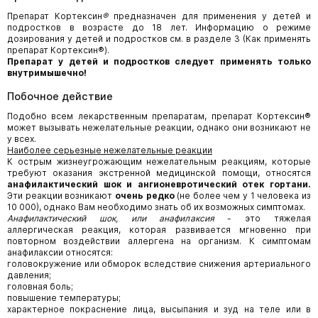
Препарат Кортексин
®
предназначен для применения у детей и
подростков в возрасте до 18 лет. Информацию о режиме
дозирования у детей и подростков см. в разделе 3 (Как применять
препарат Кортексин®).
Препарат у детей и подростков следует применять только
внутримышечно!
Побочное действие
Подобно всем лекарственным препаратам, препарат Кортексин®
может вызывать нежелательные реакции, однако они возникают не
у всех.
Наиболее серьезные нежелательные реакции
К острым жизнеугрожающим нежелательным реакциям, которые
требуют оказания экстренной медицинской помощи, относятся
анафилактический шок и ангионевротический отек гортани.
Эти реакции возникают
очень редко
(не более чем у 1 человека из
10 000), однако Вам необходимо знать об их возможных симптомах.
Анафилактический шок, или анафилаксия
- это тяжелая
аллергическая реакция, которая развивается мгновенно при
повторном воздействии аллергена на организм. К симптомам
анафилаксии относятся:
головокружение или обморок вследствие снижения артериального
давления;
головная боль;
повышение температуры;
характерное покраснение лица, высыпания и зуд на теле или в