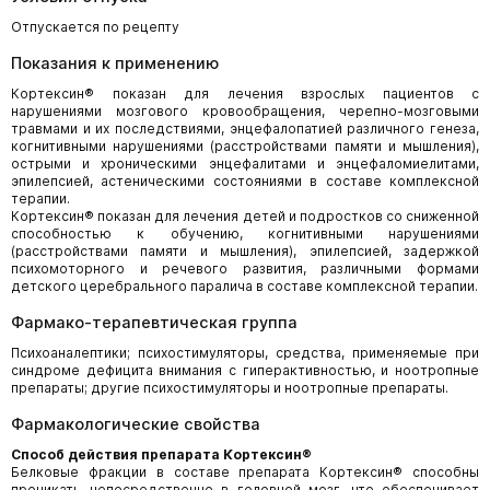
Отпускается по рецепту
Показания к применению
Кортексин® показан для лечения взрослых пациентов с
нарушениями мозгового кровообращения, черепно-мозговыми
травмами и их последствиями, энцефалопатией различного генеза,
когнитивными нарушениями (расстройствами памяти и мышления),
острыми и хроническими энцефалитами и энцефаломиелитами,
эпилепсией, астеническими состояниями в составе комплексной
терапии.
Кортексин® показан для лечения детей и подростков со сниженной
способностью к обучению, когнитивными нарушениями
(расстройствами памяти и мышления), эпилепсией, задержкой
психомоторного и речевого развития, различными формами
детского церебрального паралича в составе комплексной терапии.
Фармако-терапевтическая группа
Психоаналептики; психостимуляторы, средства, применяемые при
синдроме дефицита внимания с гиперактивностью, и ноотропные
препараты; другие психостимуляторы и ноотропные препараты.
Фармакологические свойства
Способ действия препарата Кортексин
®
Белковые фракции в составе препарата Кортексин® способны
проникать непосредственно в головной мозг, что обеспечивает