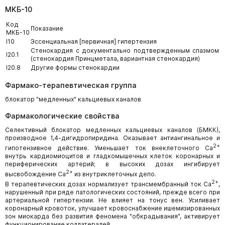
МКБ-10
Код
Показание
МКБ-10
I10
Эссенциальная [первичная] гипертензия
Стенокардия с документально подтвержденным спазмом
I20.1
(стенокардия Принцметала, вариантная стенокардия)
I20.8
Другие формы стенокардии
Фармако-терапевтическая группа
блокатор "медленных" кальциевых каналов
Фармакологические свойства
Селективный блокатор медленных кальциевых каналов (БМКК),
производное 1,4-дигидропиридина. Оказывает антиангинальное и
2+
гипотензивное действие. Уменьшает ток внеклеточного Са
внутрь кардиомиоцитов и гладкомышечных клеток коронарных и
периферических артерий; в высоких дозах ингибирует
2+
высвобождение Са
из внутриклеточных депо.
2+
В терапевтических дозах нормализует трансмембранный ток Са
,
нарушенный при ряде патологических состояний, прежде всего при
артериальной гипертензии. Не влияет на тонус вен. Усиливает
коронарный кровоток, улучшает кровоснабжение ишемизированных
зон миокарда без развития феномена "обкрадывания", активирует
функционирование коллатералей.