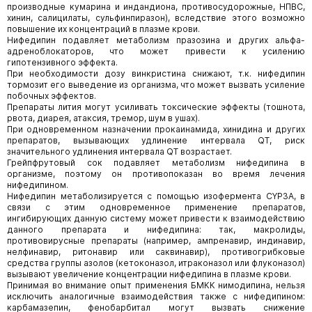
производные кумарина и индандиона, противосудорожные, НПВС,
хинин, салицилаты, сульфинпиразон), вследствие этого возможно
повышение их концентраций в плазме крови.
Нифедипин подавляет метаболизм празозина и других альфа-
адреноблокаторов, что может привести к усилению
гипотензивного эффекта.
При необходимости дозу винкристина снижают, т.к. нифедипин
тормозит его выведение из организма, что может вызвать усиление
побочных эффектов.
Препараты лития могут усиливать токсические эффекты (тошнота,
рвота, диарея, атаксия, тремор, шум в ушах).
При одновременном назначении прокаинамида, хинидина и других
препаратов, вызывающих удлинение интервала QT, риск
значительного удлинения интервала QT возрастает.
Грейпфрутовый сок подавляет метаболизм нифедипина в
организме, поэтому он противопоказан во время лечения
нифедипином.
Нифедипин метаболизируется с помощью изофермента CYP3А, в
связи с этим одновременное применение препаратов,
ингибирующих данную систему может привести к взаимодействию
данного препарата и нифедипина: так, макролиды,
противовирусные препараты (например, ампренавир, индинавир,
нелфинавир, ритонавир или саквинавир), противогрибковые
средства группы азолов (кетоконазол, итраконазол или флуконазол)
вызывают увеличение концентрации нифедипина в плазме крови.
Принимая во внимание опыт применения БМКК нимодипина, нельзя
исключить аналогичные взаимодействия также с нифедипином:
карбамазепин, фенобарбитал могут вызвать снижение