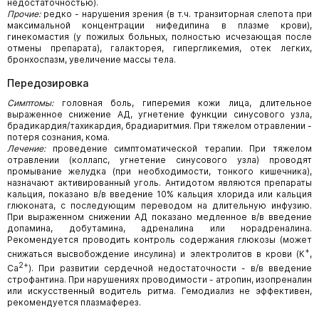
недостаточностью).
Прочие:
редко - нарушения зрения (в т.ч. транзиторная слепота при
максимальной концентрации нифедипина в плазме крови),
гинекомастия (у пожилых больных, полностью исчезающая после
отмены препарата), галакторея, гипергликемия, отек легких,
бронхоспазм, увеличение массы тела.
Передозировка
Симптомы:
головная боль, гиперемия кожи лица, длительное
выраженное снижение АД, угнетение функции синусового узла,
брадикардия/тахикардия, брадиаритмия. При тяжелом отравлении -
потеря сознания, кома.
Лечение:
проведение симптоматической терапии. При тяжелом
отравлении (коллапс, угнетение синусового узла) проводят
промывание желудка (при необходимости, тонкого кишечника),
назначают активированный уголь. Антидотом являются препараты
кальция, показано в/в введение 10% кальция хлорида или кальция
глюконата, с последующим переводом на длительную инфузию.
При выраженном снижении АД показано медленное в/в введение
допамина, добутамина, адреналина или норадреналина.
Рекомендуется проводить контроль содержания глюкозы (может
+
снижаться высвобождение инсулина) и электролитов в крови (К
,
2+
Са
). При развитии сердечной недостаточности - в/в введение
строфантина. При нарушениях проводимости - атропин, изопреналин
или искусственный водитель ритма. Гемодиализ не эффективен,
рекомендуется плазмаферез.