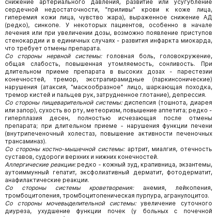
снижение артериального давления, развитие или усугубление
сердечной недостаточности, "приливы" крови к коже лица,
гиперемия кожи лица, чувство жара), выраженное снижение АД
(редко), синкопе. У некоторых пациентов, особенно в начале
лечения или при увеличении дозы, возможно появление приступов
стенокардии и в единичных случаях - развития инфаркта миокарда,
что требует отмены препарата.
Со стороны нервной системы:
головная боль, головокружение,
общая слабость, повышенная утомляемость, сонливость. При
длительном приеме препарата в высоких дозах - парестезии
конечностей, тремор, экстрапирамидные (паркинсонические)
нарушения (атаксия, "маскообразное" лицо, шаркающая походка,
тремор кистей и пальцев рук, затрудненное глотание), депрессия.
Со стороны пищеварительной системы:
диспепсия (тошнота, диарея
или запор), сухость во рту, метеоризм, повышение аппетита; редко -
гиперплазия десен, полностью исчезающая после отмены
препарата; при длительном приеме - нарушения функции печени
(внутрипеченочный холестаз, повышение активности печеночных
трансаминаз).
Со стороны костно-мышечной системы:
артрит, миалгия, отечность
суставов, судороги верхних и нижних конечностей.
Аллергические реакции:
редко - кожный зуд, крапивница, экзантемы,
аутоиммунный гепатит, эксфолиативный дерматит, фотодерматит,
анафилактические реакции.
Со стороны системы кроветворения:
анемия, лейкопения,
тромбоцитопения, тромбоцитопеническая пурпура, агранулоцитоз.
Со стороны мочевыделительной системы:
увеличение суточного
диуреза, ухудшение функции почек (у больных с почечной