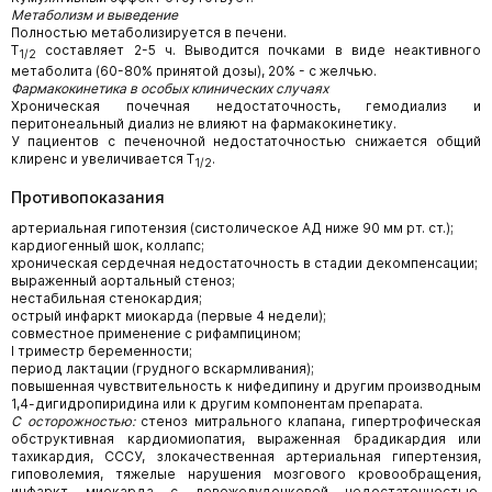
Метаболизм и выведение
Полностью метаболизируется в печени.
T
составляет 2-5 ч. Выводится почками в виде неактивного
1/2
метаболита (60-80% принятой дозы), 20% - с желчью.
Фармакокинетика в особых клинических случаях
Хроническая почечная недостаточность, гемодиализ и
перитонеальный диализ не влияют на фармакокинетику.
У пациентов с печеночной недостаточностью снижается общий
клиренс и увеличивается T
.
1/2
Противопоказания
артериальная гипотензия (систолическое АД ниже 90 мм рт. ст.);
кардиогенный шок, коллапс;
хроническая сердечная недостаточность в стадии декомпенсации;
выраженный аортальный стеноз;
нестабильная стенокардия;
острый инфаркт миокарда (первые 4 недели);
совместное применение с рифампицином;
I триместр беременности;
период лактации (грудного вскармливания);
повышенная чувствительность к нифедипину и другим производным
1,4-дигидропиридина или к другим компонентам препарата.
С осторожностью:
стеноз митрального клапана, гипертрофическая
обструктивная кардиомиопатия, выраженная брадикардия или
тахикардия, СССУ, злокачественная артериальная гипертензия,
гиповолемия, тяжелые нарушения мозгового кровообращения,
инфаркт миокарда с левожелудочковой недостаточностью,