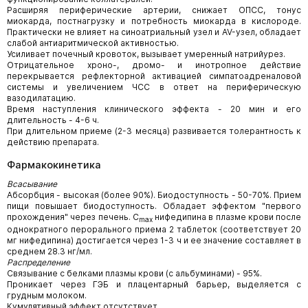
Расширяя периферические артерии, снижает ОПСС, тонус
миокарда, постнагрузку и потребность миокарда в кислороде.
Практически не влияет на синоатриальный узел и AV-узел, обладает
слабой антиаритмической активностью.
Усиливает почечный кровоток, вызывает умеренный натрийурез.
Отрицательное хроно-, дромо- и инотропное действие
перекрывается рефлекторной активацией симпатоадреналовой
системы и увеличением ЧСС в ответ на периферическую
вазодилатацию.
Время наступления клинического эффекта - 20 мин и его
длительность - 4-6 ч.
При длительном приеме (2-3 месяца) развивается толерантность к
действию препарата.
Фармакокинетика
Всасывание
Абсорбция - высокая (более 90%). Биодоступность - 50-70%. Прием
пищи повышает биодоступность. Обладает эффектом "первого
прохождения" через печень. C
нифедипина в плазме крови после
max
однократного перорального приема 2 таблеток (соответствует 20
мг нифедипина) достигается через 1-3 ч и ее значение составляет в
среднем 28.3 нг/мл.
Распределение
Связывание с белками плазмы крови (с альбуминами) - 95%.
Проникает через ГЭБ и плацентарный барьер, выделяется с
грудным молоком.
Кумулятивный эффект отсутствует.