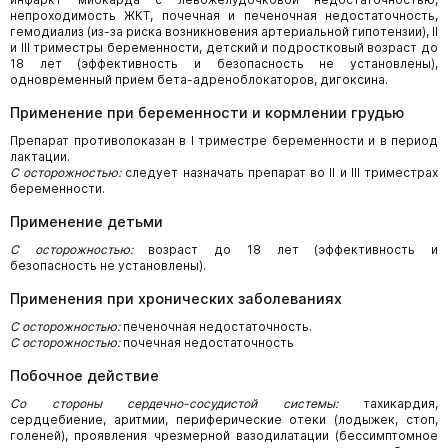
непроходимость ЖКТ, почечная и печеночная недостаточность,
гемодиализ (из-за риска возникновения артериальной гипотензии), II
и III триместры беременности, детский и подростковый возраст до
18 лет (эффективность и безопасность не установлены),
одновременный прием бета-адреноблокаторов, дигоксина.
Применение при беременности и кормлении грудью
Препарат противопоказан в I триместре беременности и в период
лактации.
С осторожностью:
следует назначать препарат во II и III триместрах
беременности.
Применение детьми
С осторожностью:
возраст до 18 лет (эффективность и
безопасность не установлены).
Применения при хронических заболеваниях
С осторожностью:
печеночная недостаточность.
С осторожностью:
почечная недостаточность
Побочное действие
Со стороны сердечно-сосудистой системы:
тахикардия,
сердцебиение, аритмии, периферические отеки (лодыжек, стоп,
голеней), проявления чрезмерной вазодилатации (бессимптомное