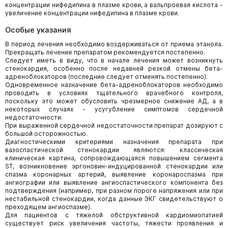
концентрации нифедипина в плазме крови, а вальпроевая кислота -
увеличение концентрации нифедипина в плазме крови.
Особые указания
В период лечения необходимо воздерживаться от приема этанола.
Прекращать лечение препаратом рекомендуется постепенно.
Следует иметь в виду, что в начале лечения может возникнуть
стенокардия, особенно после недавней резкой отмены бета-
адреноблокаторов (последние следует отменять постепенно).
Одновременное назначение бета-адреноблокаторов необходимо
проводить в условиях тщательного врачебного контроля,
поскольку это может обусловить чрезмерное снижение АД, а в
некоторых случаях - усугубление симптомов сердечной
недостаточности.
При выраженной сердечной недостаточности препарат дозируют с
большой осторожностью.
Диагностическими критериями назначения препарата при
вазоспастической стенокардии являются: классическая
клиническая картина, сопровождающаяся повышением сегмента
ST, возникновение эргоновин-индуцированной стенокардии или
спазма коронарных артерий, выявление коронароспазма при
ангиографии или выявление ангиоспастического компонента без
подтверждения (например, при разном пороге напряжения или при
нестабильной стенокардии, когда данные ЭКГ свидетельствуют о
преходящем ангиоспазме).
Для пациентов с тяжелой обструктивной кардиомиопатией
существует риск увеличения частоты, тяжести проявления и