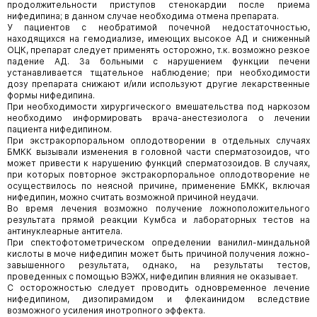
продолжительности приступов стенокардии после приема
нифедипина; в данном случае необходима отмена препарата.
У пациентов с необратимой почечной недостаточностью,
находящихся на гемодиализе, имеющих высокое АД и сниженный
ОЦК, препарат следует применять осторожно, т.к. возможно резкое
падение АД. За больными с нарушением функции печени
устанавливается тщательное наблюдение; при необходимости
дозу препарата снижают и/или используют другие лекарственные
формы нифедипина.
При необходимости хирургического вмешательства под наркозом
необходимо информировать врача-анестезиолога о лечении
пациента нифедипином.
При экстракорпоральном оплодотворении в отдельных случаях
БМКК вызывали изменения в головной части сперматозоидов, что
может привести к нарушению функций сперматозоидов. В случаях,
при которых повторное экстракорпоральное оплодотворение не
осуществилось по неясной причине, применение БМКК, включая
нифедипин, можно считать возможной причиной неудачи.
Во время лечения возможно получение ложноположительного
результата прямой реакции Кумбса и лабораторных тестов на
антинуклеарные антитела.
При спектофотометрическом определении ванилил-миндальной
кислоты в моче нифедипин может быть причиной получения ложно-
завышенного результата, однако, на результаты тестов,
проведенных с помощью ВЭЖХ, нифедипин влияния не оказывает.
С осторожностью следует проводить одновременное лечение
нифедипином, дизопирамидом и флекаинидом вследствие
возможного усиления инотропного эффекта.