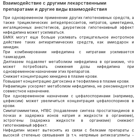
Взаимодействие с другими лекарственными
препаратами и другие виды взаимодействия
При одновременном применении других гипотензивных средств, а
также трициклических антидепрессантов, нитратов, циметидина,
ингаляционных анестетиков, диуретиков гипотензивный эффект
нифедипина может усиливаться.
БМКК могут еще больше усиливать отрицательное инотропное
действие таких антиаритмических средств, как амиодарон и
хинидин.
При комбинировании нифедипина с нитратами усиливается
тахикардия.
Дилтиазем подавляет метаболизм нифедипина в организме, что
может потребовать снижения дозы нифедипина при
одновременном назначении этих препаратов.
Снижает концентрацию хинидина в плазме крови.
Повышает концентрацию дигоксина и теофиллина в плазме крови.
Рифампицин ускоряет метаболизм нифедипина, не рекомендуется
совместное назначение.
При одновременном назначении с цефалоспоринами (например,
цефиксим) может увеличиться концентрация цефалоспоринов в
крови.
Симпатомиметики, НПВС (подавление синтеза простагландинов в
почках и задержка ионов натрия и жидкости в организме),
эстрогены (задержка жидкости в организме) снижают
гипотензивный эффект.
Нифедипин может вытеснять из связи с белками препараты с
высокой степенью связывания (в т.ч. непрямые антикоагулянты -