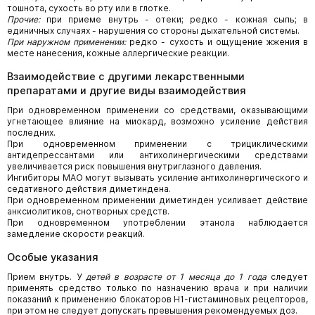
тошнота, сухость во рту или в глотке.
Прочие:
при приеме внутрь - отеки; редко - кожная сыпь; в
единичных случаях - нарушения со стороны дыхательной системы.
При наружном применении:
редко - сухость и ощущение жжения в
месте нанесения, кожные аллергические реакции.
Взаимодействие с другими лекарственными
препаратами и другие виды взаимодействия
При одновременном применении со средствами, оказывающими
угнетающее влияние на миокард, возможно усиление действия
последних.
При одновременном применении с трициклическими
антидепрессантами или антихолинергическими средствами
увеличивается риск повышения внутриглазного давления.
Ингибиторы МАО могут вызывать усиление антихолинергического и
седативного действия диметиндена.
При одновременном применении диметинден усиливает действие
анксиолитиков, снотворных средств.
При одновременном употреблении этанола наблюдается
замедление скорости реакций.
Особые указания
Прием внутрь. У
детей в возрасте от 1 месяца до 1 года
следует
применять средство только по назначению врача и при наличии
показаний к применению блокаторов H1-гистаминовых рецепторов,
при этом не следует допускать превышения рекомендуемых доз.