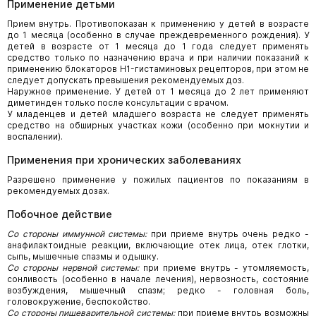
Применение детьми
Прием внутрь. Противопоказан к применению у детей в возрасте
до 1 месяца (особенно в случае преждевременного рождения). У
детей в возрасте от 1 месяца до 1 года следует применять
средство только по назначению врача и при наличии показаний к
применению блокаторов H1-гистаминовых рецепторов, при этом не
следует допускать превышения рекомендуемых доз.
Наружное применение. У детей от 1 месяца до 2 лет применяют
диметинден только после консультации с врачом.
У младенцев и детей младшего возраста не следует применять
средство на обширных участках кожи (особенно при мокнутии и
воспалении).
Применения при хронических заболеваниях
Разрешено применение у пожилых пациентов по показаниям в
рекомендуемых дозах.
Побочное действие
Со стороны иммунной системы:
при приеме внутрь очень редко -
анафилактоидные реакции, включающие отек лица, отек глотки,
сыпь, мышечные спазмы и одышку.
Со стороны нервной системы:
при приеме внутрь - утомляемость,
сонливость (особенно в начале лечения), нервозность, состояние
возбуждения, мышечный спазм; редко - головная боль,
головокружение, беспокойство.
Со стороны пищеварительной системы:
при приеме внутрь возможны