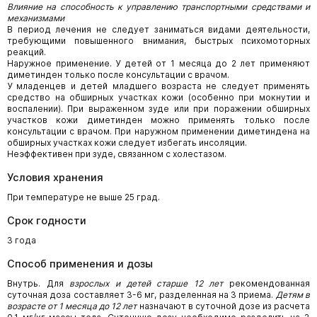
Влияние на способность к управлению транспортными средствами и
механизмами
В период лечения не следует заниматься видами деятельности,
требующими повышенного внимания, быстрых психомоторных
реакций.
Наружное применение. У детей от 1 месяца до 2 лет применяют
диметинден только после консультации с врачом.
У младенцев и детей младшего возраста не следует применять
средство на обширных участках кожи (особенно при мокнутии и
воспалении). При выраженном зуде или при поражении обширных
участков кожи диметинден можно применять только после
консультации с врачом. При наружном применении диметиндена на
обширных участках кожи следует избегать инсоляции.
Неэффективен при зуде, связанном с холестазом.
Условия хранения
При температуре не выше 25 град.
Срок годности
3 года
Способ применения и дозы
Внутрь. Для
взрослых и детей старше 12 лет
рекомендованная
суточная доза составляет 3-6 мг, разделенная на 3 приема.
Детям в
возрасте от 1 месяца до 12 лет
назначают в суточной дозе из расчета