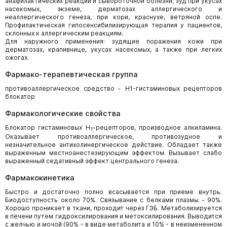
анафилактических реакций и сывороточной болезни; зуд при укусах
насекомых, экземе, дерматозах аллергического и
неаллергического генеза, при кори, краснухе, ветряной оспе.
Профилактическая гипосенсибилизирующая терапия у пациентов,
склонных к аллергическим реакциям.
Для наружного применения: зудящие поражения кожи при
дерматозах, крапивнице, укусах насекомых, а также при легких
ожогах.
Фармако-терапевтическая группа
противоаллергическое средство - H1-гистаминовых рецепторов
блокатор
Фармакологические свойства
Блокатор гистаминовых H
-рецепторов, производное алкиламина.
1
Оказывает противоаллергическое, противозудное и
незначительное антихолинергическое действие. Обладает также
выраженным местноанестезирующим эффектом. Вызывает слабо
выраженный седативный эффект центрального генеза.
Фармакокинетика
Быстро и достаточно полно всасывается при приеме внутрь.
Биодоступность около 70%. Связывание с белками плазмы - 90%.
Хорошо проникает в ткани, проходит через ГЭБ. Метаболизируется
в печени путем гидроксилирования и метоксилирования. Выводится
с желчью и мочой (90% - в виде метаболита и 10% - в неизмененном