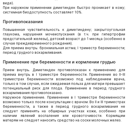
виде).
При наружном применении диметинден быстро проникает в кожу;
системная биодоступность составляет 10%.
Противопоказания
Повышенная чувствительность к диметиндену; закрытоугольная
глаукома, нарушения мочеиспускания (в т.ч. при гипертрофии
предстательной железы), детский возраст до 1 месяца (особенно в
случае преждевременного рождения).
Для приема внутрь: бронхиальная астма; I триместр беременности;
период грудного вскармливания.
Применение при беременности и кормлении грудью
Прием внутрь. Диметинден противопоказан к применению для
приема внутрь в I триместре беременности. Применение во II-III
триместрах беременности возможно под наблюдением врача,
только в том случае, если ожидаемая польза для матери превышает
потенциальный риск для плода. Применение в период грудного
вскармливания противопоказано.
Наружное применение. Применение в I триместре беременности
возможно только после консультации с врачом. Во II и III триместрах
беременности, а также в период грудного вскармливания не
следует применять на обширных участках кожи, особенно при
наличии явлений воспаления или кровоточивости. Кормящим
матерям не следует наносить средство на соски молочных желез.