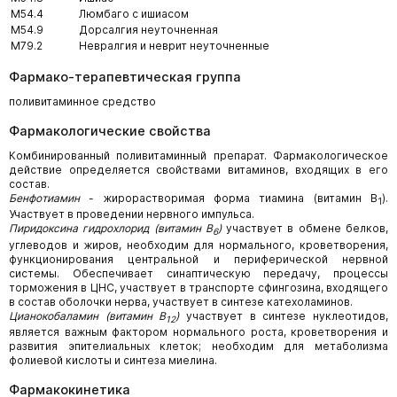
M54.4
Люмбаго с ишиасом
M54.9
Дорсалгия неуточненная
M79.2
Невралгия и неврит неуточненные
Фармако-терапевтическая группа
поливитаминное средство
Фармакологические свойства
Комбинированный поливитаминный препарат. Фармакологическое
действие определяется свойствами витаминов, входящих в его
состав.
Бенфотиамин
- жирорастворимая форма тиамина (витамин В
).
1
Участвует в проведении нервного импульса.
Пиридоксина гидрохлорид (витамин В
)
участвует в обмене белков,
6
углеводов и жиров, необходим для нормального, кроветворения,
функционирования центральной и периферической нервной
системы. Обеспечивает синаптическую передачу, процессы
торможения в ЦНС, участвует в транспорте сфингозина, входящего
в состав оболочки нерва, участвует в синтезе катехоламинов.
Цианокобаламин (витамин В
)
участвует в синтезе нуклеотидов,
12
является важным фактором нормального роста, кроветворения и
развития эпителиальных клеток; необходим для метаболизма
фолиевой кислоты и синтеза миелина.
Фармакокинетика