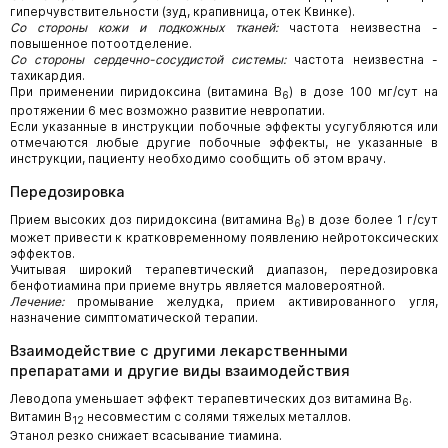
гиперчувствительности (зуд, крапивница, отек Квинке).
Со стороны кожи и подкожных тканей:
частота неизвестна -
повышенное потоотделение.
Со стороны сердечно-сосудистой системы:
частота неизвестна -
тахикардия.
При применении пиридоксина (витамина В
) в дозе 100 мг/сут на
6
протяжении 6 мес возможно развитие невропатии.
Если указанные в инструкции побочные эффекты усугубляются или
отмечаются любые другие побочные эффекты, не указанные в
инструкции, пациенту необходимо сообщить об этом врачу.
Передозировка
Прием высоких доз пиридоксина (витамина В
) в дозе более 1 г/сут
6
может привести к кратковременному появлению нейротоксических
эффектов.
Учитывая широкий терапевтический диапазон, передозировка
бенфотиамина при приеме внутрь является маловероятной.
Лечение:
промывание желудка, прием активированного угля,
назначение симптоматической терапии.
Взаимодействие с другими лекарственными
препаратами и другие виды взаимодействия
Леводопа уменьшает эффект терапевтических доз витамина В
.
6
Витамин В
несовместим с солями тяжелых металлов.
12
Этанол резко снижает всасывание тиамина.