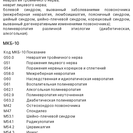
невралгия тройничного нерва;
неврит лицевого нерва;
болевой синдром, вызванный заболеваниями позвоночника
(межреберная невралгия, люмбоишиалгия, поясничный синдром,
шейный синдром, шейно-плечевой синдром, корешковый синдром,
вызванный дегенеративными изменениями позвоночника);
полиневропатия различной этиологии (диабетическая,
алкогольная).
МКБ-10
Код МКБ-10
Показание
G50.0
Невралгия тройничного нерва
G51
Поражения лицевого нерва
G54
Поражения нервных корешков и сплетений
G58.0
Межреберная невропатия
G60
Наследственная и идиопатическая невропатия
G61
Воспалительная полиневропатия
G62.1
Алкогольная полиневропатия
G62.9
Полиневропатия неуточненная
G63.2
Диабетическая полиневропатия
M42
Остеохондроз позвоночника
M47
Спондилез
M53.1
Шейно-плечевой синдром
M54.1
Радикулопатия
M54.2
Цервикалгия
M54.3
Ишиас