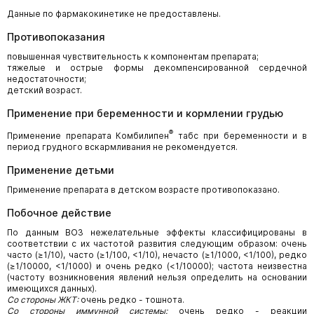
Данные по фармакокинетике не предоставлены.
Противопоказания
повышенная чувствительность к компонентам препарата;
тяжелые и острые формы декомпенсированной сердечной
недостаточности;
детский возраст.
Применение при беременности и кормлении грудью
®
Применение препарата Комбилипен
табс при беременности и в
период грудного вскармливания не рекомендуется.
Применение детьми
Применение препарата в детском возрасте противопоказано.
Побочное действие
По данным ВОЗ нежелательные эффекты классифицированы в
соответствии с их частотой развития следующим образом: очень
часто (≥1/10), часто (≥1/100, <1/10), нечасто (≥1/1000, <1/100), редко
(≥1/10000, <1/1000) и очень редко (<1/10000); частота неизвестна
(частоту возникновения явлений нельзя определить на основании
имеющихся данных).
Со стороны ЖКТ:
очень редко - тошнота.
Со стороны иммунной системы:
очень редко - реакции