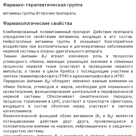
Фармако-терапевтическая группа
витамины группы B+прочие препараты
Фармакологические свойства
Комбинированный поливитаминный препарат. Действие препарата
определяется свойствами витаминов, входящих в его состав.
Нейротропные витамины группы В оказывают благоприятное
воздействие при воспалительных и дегенеративных заболеваниях
нервной системы и опорно-двигательного аппарата.
Тиамин (витамин B
)
играет ключевую роль в процессах
1
углеводного обмена, имеющих решающее значение в обменных
процессах нервной ткани (участвует в проведении нервного
импульса), а также в цикле Кребса с последующим участием в
синтезе тиаминпирофосфата (ТПФ) и аденозинтрифосфата (АТФ).
Пиридоксин (витамин В
)
обладает жизненно важным влиянием на
6
обмен белков, углеводов и жиров, необходим для нормального
кроветворения, функционирования центральной и периферической
нервной системы. Обеспечивает синаптическую передачу,
процессы торможения в ЦНС, участвует в транспорте сфингозина,
входящего в состав оболочки нерва, участвует в синтезе
катехоламинов.
Физиологической функцией обоих витаминов (В
и В
) является
1
6
потенцирование действия друг друга, проявляющееся в
положительном влиянии на нервную, нейромышечную и сердечно-
сосудистую системы.
Цианокобаламин (витамин В
)
участвует в синтезе нуклеотидов,