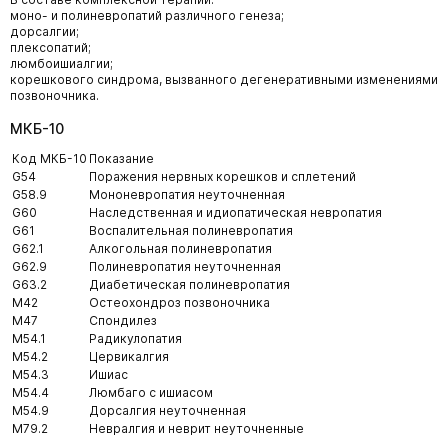
моно- и полиневропатий различного генеза;
дорсалгии;
плексопатий;
люмбоишиалгии;
корешкового синдрома, вызванного дегенеративными изменениями
позвоночника.
МКБ-10
Код МКБ-10
Показание
G54
Поражения нервных корешков и сплетений
G58.9
Мононевропатия неуточненная
G60
Наследственная и идиопатическая невропатия
G61
Воспалительная полиневропатия
G62.1
Алкогольная полиневропатия
G62.9
Полиневропатия неуточненная
G63.2
Диабетическая полиневропатия
M42
Остеохондроз позвоночника
M47
Спондилез
M54.1
Радикулопатия
M54.2
Цервикалгия
M54.3
Ишиас
M54.4
Люмбаго с ишиасом
M54.9
Дорсалгия неуточненная
M79.2
Невралгия и неврит неуточненные