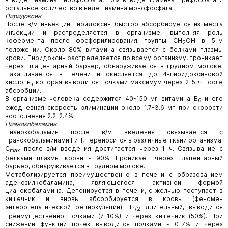
остальное количество в виде тиамина монофосфата.
Пиридоксин
После в/м инъекции пиридоксин быстро абсорбируется из места
инъекции и распределяется в организме, выполняя роль
кофермента после фосфорилирования группы СН
ОН в 5-м
2
положении. Около 80% витамина связывается с белками плазмы
крови. Пиридоксин распределяется по всему организму, проникает
через плацентарный барьер, обнаруживается в грудном молоке.
Накапливается в печени и окисляется до 4-пиридоксиновой
кислоты, которая выводится почками максимум через 2-5 ч после
абсорбции.
В организме человека содержится 40-150 мг витамина В
и его
6
ежедневная скорость элиминации около 1.7-3.6 мг при скорости
восполнения 2.2-2.4%.
Цианокобаламин
Цианокобаламин после в/м введения связывается с
транскобаламинами I и II, переносится в различные ткани организма.
C
после в/м введения достигается через 1 ч. Связывание с
max
белками плазмы крови - 90%. Проникает через плацентарный
барьер, обнаруживается в грудном молоке.
Метаболизируется преимущественно в печени с образованием
аденозилкобаламина, являющегося активной формой
цианокобаламина. Депонируется в печени, с желчью поступает в
кишечник и вновь абсорбируется в кровь (феномен
энтерогепатической рециркуляции). Т
длительный, выводится
1/2
преимущественно почками (7-10%) и через кишечник (50%). При
снижении функции почек выводится почками - 0-7% и через