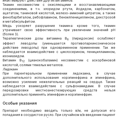
инактивируют действия других витаминов.
Тиамин несовместим с окисляющими и восстанавливающими
соединениями, в т.ч. хлоридом ртути, йодидом, карбонатом,
ацетатом, таниновой кислотой, железо-аммоний цитратом, а также
фенобарбиталом, рибофлавином, бензилпенициллином, декстрозой
и метабисульфитом.
Медь ускоряет разрушение тиамина: кроме того, тиамин
утрачивает свою эффективность при увеличении значений pH
(более 3).
Терапевтические дозы витамина В
(пиридоксин) ослабляют
6
эффект леводопы (уменьшается противопаркинсоническое
действие леводопы) при одновременном применении. Так же
наблюдается взаимодействие с циклосерином, пеницилламином,
изониазидом.
Витамин В
(цианокобаламин) несовместим с аскорбиновой
12
кислотой, солями тяжелых металлов.
Лидокаин
При парентеральном применении лидокаина, в случае
дополнительного использования норэпинефрина и эпинефрина,
возможно усиление нежелательных реакций на сердце. Также
наблюдается взаимодействие с сульфонамидами. В случае
передозировки местноанестезирующих средств нельзя
дополнительно применять эпинефрин и норэпинефрин.
Особые указания
Препарат необходимо вводить только в/м, не допуская его
попадания в сосудистое русло. При случайном в/в введении пациент