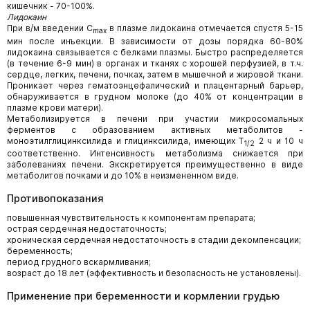
кишечник - 70-100%.
Лидокаин
При в/м введении C
в плазме лидокаина отмечается спустя 5-15
max
мин после инъекции. В зависимости от дозы порядка 60-80%
лидокаина связывается с белками плазмы. Быстро распределяется
(в течение 6-9 мин) в органах и тканях с хорошей перфузией, в т.ч.
сердце, легких, печени, почках, затем в мышечной и жировой ткани.
Проникает через гематоэнцефалический и плацентарный барьер,
обнаруживается в грудном молоке (до 40% от концентрации в
плазме крови матери).
Метаболизируется в печени при участии микросомальных
ферментов с образованием активных метаболитов -
моноэтилглицинксилида и глицинксилида, имеющих Т
2 ч и 10 ч
1/2
соответственно. Интенсивность метаболизма снижается при
заболеваниях печени. Экскретируется преимущественно в виде
метаболитов почками и до 10% в неизмененном виде.
Противопоказания
повышенная чувствительность к компонентам препарата;
острая сердечная недостаточность;
хроническая сердечная недостаточность в стадии декомпенсации;
беременность;
период грудного вскармливания;
возраст до 18 лет (эффективность и безопасность не установлены).
Применение при беременности и кормлении грудью