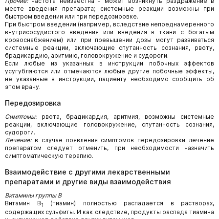
Прочие:
частота неизвестна - может возникнуть раздражение в
месте введения препарата; системные реакции возможны при
быстром введении или при передозировке.
При быстром введении (например, вследствие непреднамеренного
внутрисосудистого введения или введения в ткани с богатым
кровоснабжением) или при превышении дозы могут развиваться
системные реакции, включающие спутанность сознания, рвоту,
брадикардию, аритмию, головокружение и судороги.
Если любые из указанных в инструкции побочных эффектов
усугубляются или отмечаются любые другие побочные эффекты,
не указанные в инструкции, пациенту необходимо сообщить об
этом врачу.
Передозировка
Симптомы:
рвота, брадикардия, аритмия, возможны системные
реакции, включающие головокружение, спутанность сознания,
судороги.
Лечение:
в случае появления симптомов передозировки лечение
препаратом следует отменить, при необходимости назначить
симптоматическую терапию.
Взаимодействие с другими лекарственными
препаратами и другие виды взаимодействия
Витамины группы В
Витамин В
(тиамин) полностью распадается в растворах,
1
содержащих сульфиты. И как следствие, продукты распада тиамина