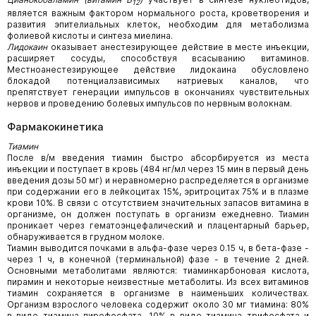
12
является важным фактором нормального роста, кроветворения и
развития эпителиальных клеток, необходим для метаболизма
фолиевой кислоты и синтеза миелина.
Лидокаин
оказывает анестезирующее действие в месте инъекции,
расширяет сосуды, способствуя всасыванию витаминов.
Местноанестезирующее действие лидокаина обусловлено
блокадой потенциалзависимых натриевых каналов, что
препятствует генерации импульсов в окончаниях чувствительных
нервов и проведению болевых импульсов по нервным волокнам.
Фармакокинетика
Тиамин
После в/м введения тиамин быстро абсорбируется из места
инъекции и поступает в кровь (484 нг/мл через 15 мин в первый день
введения дозы 50 мг) и неравномерно распределяется в организме
при содержании его в лейкоцитах 15%, эритроцитах 75% и в плазме
крови 10%. В связи с отсутствием значительных запасов витамина в
организме, он должен поступать в организм ежедневно. Тиамин
проникает через гематоэнцефалический и плацентарный барьер,
обнаруживается в грудном молоке.
Тиамин выводится почками в альфа-фазе через 0.15 ч, в бета-фазе -
через 1 ч, в конечной (терминальной) фазе - в течение 2 дней.
Основными метаболитами являются: тиаминкарбоновая кислота,
пирамин и некоторые неизвестные метаболиты. Из всех витаминов
тиамин сохраняется в организме в наименьших количествах.
Организм взрослого человека содержит около 30 мг тиамина: 80%
в виде тиамина пирофосфата, 10% в виде тиамина трифосфата и