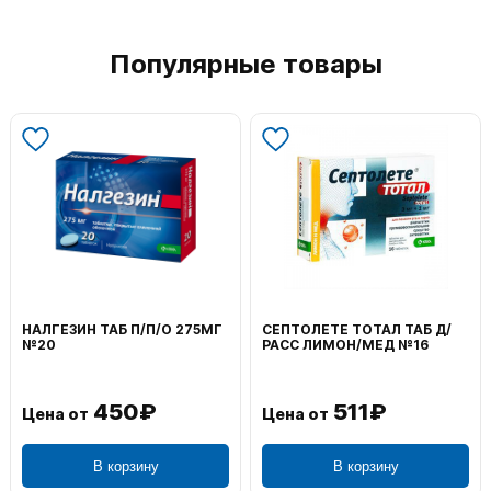
Популярные товары
ТЕ ТОТАЛ ТАБ Д/
ВОЛЬТАРЕН ЭМУЛЬГЕЛЬ
ФЕНИСТИЛ
МОН/МЕД №16
НАРУЖ 2% 100Г
0,1% 50Г
511₽
1 195₽
т
Цена от
Цена от
В корзину
В корзину