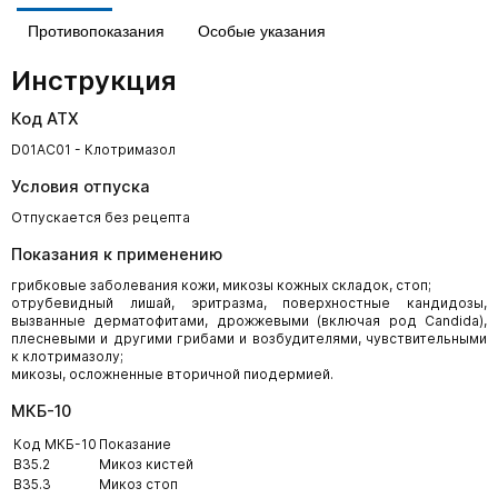
Противопоказания
Особые указания
Инструкция
Код АТХ
D01AC01 - Клотримазол
Условия отпуска
Отпускается без рецепта
Показания к применению
грибковые заболевания кожи, микозы кожных складок, стоп;
отрубевидный лишай, эритразма, поверхностные кандидозы,
вызванные дерматофитами, дрожжевыми (включая род Candida),
плесневыми и другими грибами и возбудителями, чувствительными
к клотримазолу;
микозы, осложненные вторичной пиодермией.
МКБ-10
Код МКБ-10
Показание
B35.2
Микоз кистей
B35.3
Микоз стоп