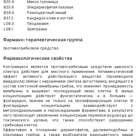
B35.4
Микоз туловища
B35.6
Эпидермофития паховая
B36.0
Разноцветный лишай
B37.2
Кандидоз кожи и ногтей
L08.0
Пиодермия
L08.1
Эритразма
Фармако-терапевтическая группа
противогрибковое средство
Фармакологические свойства
Клотримазол является противогрибковым средством широкого
спектра действия для местного применения. Антимикотический
эффект активного действующего вещества (производное
имидазола) связан с нарушением синтеза эргостерина, входящего в
состав клеточной мембраны грибов, что изменяет проницаемость
мембраны и вызывает последующий лизис клетки. В малых
концентрациях действует фунгистатически, а в больших —
фунгицидно, причем не только на пролиферирующие клетки. В
фунгицидных концентрациях взаимодействует с
митохондриальными и пероксидазными ферментами, в результате
чего происходит увеличение концентрации перекиси водорода до
токсического уровня, что также способствует разрушению
грибковых клеток.
Эффективен в отношении дерматофитов, дрожжеподобных и
плесневых грибов, а также возбудителя разноцветного лишая