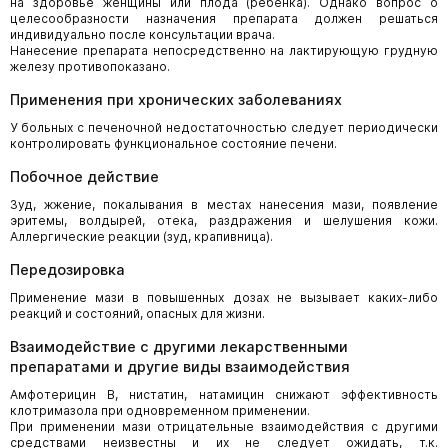
на здоровье женщины или плода (ребенка). Однако вопрос о
целесообразности назначения препарата должен решаться
индивидуально после консультации врача.
Нанесение препарата непосредственно на лактирующую грудную
железу противопоказано.
Применения при хронических заболеваниях
У больных с печеночной недостаточностью следует периодически
контролировать функциональное состояние печени.
Побочное действие
Зуд, жжение, покалывания в местах нанесения мази, появление
эритемы, волдырей, отека, раздражения и шелушения кожи.
Аллергические реакции (зуд, крапивница).
Передозировка
Применение мази в повышенных дозах не вызывает каких-либо
реакций и состояний, опасных для жизни.
Взаимодействие с другими лекарственными
препаратами и другие виды взаимодействия
Амфотерицин В, нистатин, натамицин снижают эффективность
клотримазола при одновременном применении.
При применении мази отрицательные взаимодействия с другими
средствами неизвестны и их не следует ожидать, т.к.