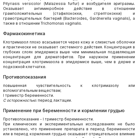
Pityriasis versicolor (Malazessia furfur) и возбудителя эритразмы.
Оказывает антимикробное действие в отношении
грамположительных (стафилококки, стрептококки) и
грамотрицательных бактерий (Bacteroides, Gardnerella vaginalis), а
также в отношении Trichomonas vaginalis.
Фармакокинетика
Клотримазол плохо всасывается через кожу и слизистые оболочки
и практически не оказывает системного действия. Концентрация в
глубоких слоях эпидермиса выше чем минимальная подавляющая
концентрация для дерматофитов. При наружном применении
концентрация клотримазола в эпидермисе выше, чем в дерме и
подкожной клетчатке.
Противопоказания
повышенная чувствительность к клотримазолу или
вспомогательным веществам;
I триместр беременности.
С осторожностью:
период лактации.
Применение при беременности и кормлении грудью
Противопоказание - I триместр беременности.
При клинических и экспериментальных исследованиях не было
установлено, что применение препарата в период беременности
или в период кормления грудью оказывает отрицательное влияние