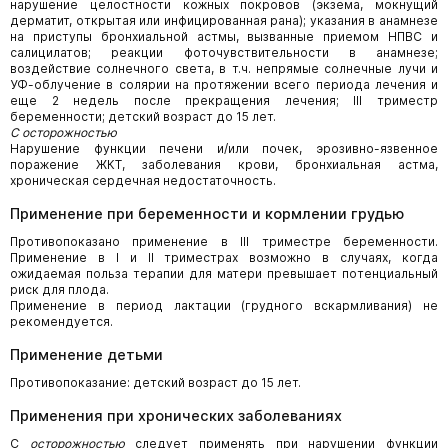
нарушение целостности кожных покровов (экзема, мокнущий
дерматит, открытая или инфицированная рана); указания в анамнезе
на приступы бронхиальной астмы, вызванные приемом НПВС и
салицилатов; реакции фоточувствительности в анамнезе;
воздействие солнечного света, в т.ч. непрямые солнечные лучи и
УФ-облучение в солярии на протяжении всего периода лечения и
еще 2 недель после прекращения лечения; III триместр
беременности; детский возраст до 15 лет.
С осторожностью
Нарушение функции печени и/или почек, эрозивно-язвенное
поражение ЖКТ, заболевания крови, бронхиальная астма,
хроническая сердечная недостаточность.
Применение при беременности и кормлении грудью
Противопоказано применение в III триместре беременности.
Применение в I и II триместрах возможно в случаях, когда
ожидаемая польза терапии для матери превышает потенциальный
риск для плода.
Применение в период лактации (грудного вскармливания) не
рекомендуется.
Применение детьми
Противопоказание: детский возраст до 15 лет.
Применения при хронических заболеваниях
С
осторожностью
следует применять при нарушении функции