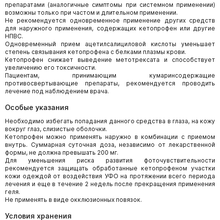
препаратами (аналогичные симптомы при системном применении)
возможны только при частом и длительном применении.
Не рекомендуется одновременное применение других средств
для наружного применения, содержащих кетопрофен или другие
НПВС.
Одновременный прием ацетилсалициловой кислоты уменьшает
степень связывания кетопрофена с белками плазмы крови.
Кетопрофен снижает выведение метотрексата и способствует
увеличению его токсичности.
Пациентам, принимающим кумаринсодержащие
противосвертывающие препараты, рекомендуется проводить
лечение под наблюдением врача.
Особые указания
Необходимо избегать попадания данного средства в глаза, на кожу
вокруг глаз, слизистые оболочки.
Кетопрофен можно применять наружно в комбинации с приемом
внутрь. Суммарная суточная доза, независимо от лекарственной
формы, не должна превышать 200 мг.
Для уменьшения риска развития фоточувствительности
рекомендуется защищать обработанные кетопрофеном участки
кожи одеждой от воздействия УФО на протяжении всего периода
лечения и еще в течение 2 недель после прекращения применения
геля.
Не применять в виде окклюзионных повязок.
Условия хранения