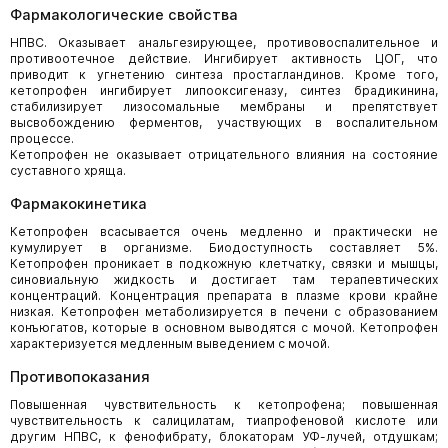
Фармакологические свойства
НПВС. Оказывает анальгезирующее, противовоспалительное и
противоотечное действие. Ингибирует активность ЦОГ, что
приводит к угнетению синтеза простагландинов. Кроме того,
кетопрофен ингибирует липооксигеназу, синтез брадикинина,
стабилизирует лизосомальные мембраны и препятствует
высвобождению ферментов, участвующих в воспалительном
процессе.
Кетопрофен не оказывает отрицательного влияния на состояние
суставного хряща.
Фармакокинетика
Кетопрофен всасывается очень медленно и практически не
кумулирует в организме. Биодоступность составляет 5%.
Кетопрофен проникает в подкожную клетчатку, связки и мышцы,
синовиальную жидкость и достигает там терапевтических
концентраций. Концентрация препарата в плазме крови крайне
низкая. Кетопрофен метаболизируется в печени с образованием
конъюгатов, которые в основном выводятся с мочой. Кетопрофен
характеризуется медленным выведением с мочой.
Противопоказания
Повышенная чувствительность к кетопрофена; повышенная
чувствительность к салицилатам, тиапрофеновой кислоте или
другим НПВС, к фенофибрату, блокаторам УФ-лучей, отдушкам;