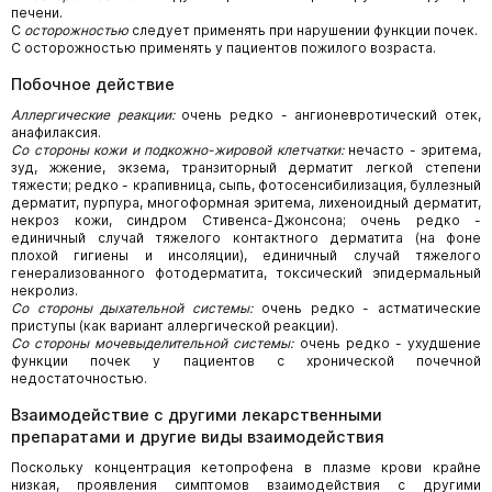
печени.
С
осторожностью
следует применять при нарушении функции почек.
С осторожностью применять у пациентов пожилого возраста.
Побочное действие
Аллергические реакции:
очень редко - ангионевротический отек,
анафилаксия.
Со стороны кожи и подкожно-жировой клетчатки:
нечасто - эритема,
зуд, жжение, экзема, транзиторный дерматит легкой степени
тяжести; редко - крапивница, сыпь, фотосенсибилизация, буллезный
дерматит, пурпура, многоформная эритема, лихеноидный дерматит,
некроз кожи, синдром Стивенса-Джонсона; очень редко -
единичный случай тяжелого контактного дерматита (на фоне
плохой гигиены и инсоляции), единичный случай тяжелого
генерализованного фотодерматита, токсический эпидермальный
некролиз.
Со стороны дыхательной системы:
очень редко - астматические
приступы (как вариант аллергической реакции).
Со стороны мочевыделительной системы:
очень редко - ухудшение
функции почек у пациентов с хронической почечной
недостаточностью.
Взаимодействие с другими лекарственными
препаратами и другие виды взаимодействия
Поскольку концентрация кетопрофена в плазме крови крайне
низкая, проявления симптомов взаимодействия с другими