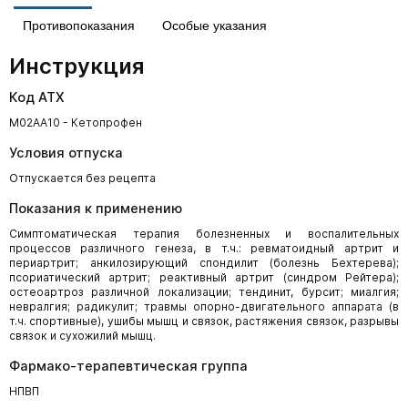
Противопоказания
Особые указания
Инструкция
Код АТХ
M02AA10 - Кетопрофен
Условия отпуска
Отпускается без рецепта
Показания к применению
Симптоматическая терапия болезненных и воспалительных
процессов различного генеза, в т.ч.: ревматоидный артрит и
периартрит; анкилозирующий спондилит (болезнь Бехтерева);
псориатический артрит; реактивный артрит (синдром Рейтера);
остеоартроз различной локализации; тендинит, бурсит; миалгия;
невралгия; радикулит; травмы опорно-двигательного аппарата (в
т.ч. спортивные), ушибы мышц и связок, растяжения связок, разрывы
связок и сухожилий мышц.
Фармако-терапевтическая группа
НПВП