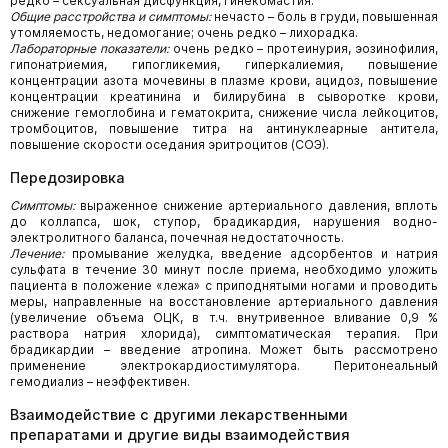
редко – сексуальная дисфункция, гинекомастия.
Общие расстройства и симптомы:
нечасто – боль в груди, повышенная
утомляемость, недомогание; очень редко – лихорадка.
Лабораторные показатели:
очень редко – протеинурия, эозинофилия,
гипонатриемия, гипогликемия, гиперкалиемия, повышение
концентрации азота мочевины в плазме крови, ацидоз, повышение
концентрации креатинина и билирубина в сыворотке крови,
снижение гемоглобина и гематокрита, снижение числа лейкоцитов,
тромбоцитов, повышение титра на антинуклеарные антитела,
повышение скорости оседания эритроцитов (СОЭ).
Передозировка
Симптомы:
выраженное снижение артериального давления, вплоть
до коллапса, шок, ступор, брадикардия, нарушения водно-
электролитного баланса, почечная недостаточность.
Лечение:
промывание желудка, введение адсорбентов и натрия
сульфата в течение 30 минут после приема, необходимо уложить
пациента в положение «лежа» с приподнятыми ногами и проводить
меры, направленные на восстановление артериального давления
(увеличение объема ОЦК, в т.ч. внутривенное вливание 0,9 %
раствора натрия хлорида), симптоматическая терапия. При
брадикардии – введение атропина. Может быть рассмотрено
применение электрокардио­стимулятора. Перитонеальный
гемодиализ – неэффективен.
Взаимодействие с другими лекарственными
препаратами и другие виды взаимодействия