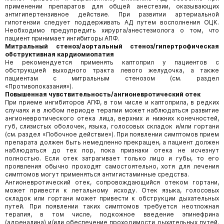
применении препаратов для общей анестезии, оказывающих
антигипертензивное действие. При развитии артериальной
гипотензии следует поддерживать АД путем восполнения ОЦК.
Необходимо предупредить хирурга/анестезиолога о том, что
пациент принимает ингибиторы АПФ.
Митральный стеноз/аортальный стеноз/гипертрофическая
обструктивная кардиомиопатия
Не рекомендуется применять каптоприл у пациентов с
обструкцией выходного тракта левого желудочка, а также
пациентам с митральным стенозом (см. раздел
«Противопоказания»).
Повышенная чувствительность/ангионевротический отек
При приеме ингибиторов АПФ, в том числе и каптоприла, в редких
случаях и в любом периоде терапии может наблюдаться развитие
ангионевротического отека лица, верхних и нижних конечностей,
губ, слизистых оболочек, языка, голосовых складок и/или гортани
(см. раздел «Побочное действие»). При появлении симптомов прием
препарата должен быть немедленно прекращен, а пациент должен
наблюдаться до тех пор, пока признаки отека не исчезнут
полностью. Если отек затрагивает только лицо и губы, то его
проявления обычно проходят самостоятельно, хотя для лечения
симптомов могут применяться антигистаминные средства.
Ангионевротический отек, сопровождающийся отеком гортани,
может привести к летальному исходу. Отек языка, голосовых
складок или гортани может привести к обструкции дыхательных
путей. При появлении таких симптомов требуется неотлож­ная
терапия, в том числе, подкожное введение эпинефрина
(адреналина) и/или обеспечение проходимости дыхательных путей.