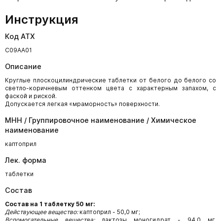
Инструкция
Код АТХ
С09АА01
Описание
Круглые плоскоцилиндрические таблетки от белого до белого со
светло-коричневым оттенком цвета с характерным запахом, с
фаской и риской.
Допускается легкая «мраморность» поверхности.
МНН / Группировочное наименование / Химическое
наименование
каптоприл
Лек. форма
таблетки
Состав
Состав на 1 таблетку 50 мг:
Действующее вещество:
каптоприл - 50,0 мг;
Вспомогательные вещества:
лактозы моногидрат - 94,0 мг,