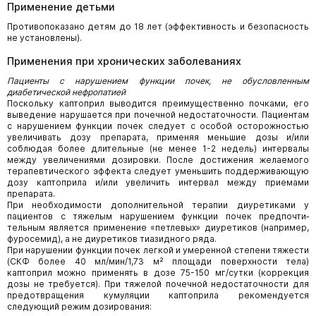
Применение детьми
Противопоказано детям до 18 лет (эффективность и безопасность
не установлены).
Применения при хронических заболеваниях
Пациенты с нарушением функции почек, не обусловленным
диабетической нефропатией
Поскольку каптоприл выводится преимущественно почками, его
выведение нарушается при почечной недостаточности. Пациентам
с нарушением функции почек следует с особой осторожностью
увеличивать дозу препарата, применяя меньшие дозы и/или
соблюдая более длительные (не менее 1-2 недель) интервалы
между увеличениями дозировки. После достиже­ния желаемого
терапевтического эффекта следует уменьшить поддерживающую
дозу каптоприла и/или увеличить интервал между приемами
препарата.
При необходимости дополнительной терапии диуретиками у
пациентов с тяжелым нарушением функции почек предпочти­
тельным является применение «петлевых» диуретиков (например,
фуросемид), а не диуретиков тиазидного ряда.
При нарушении функции почек легкой и умеренной степени тяжести
(СКФ более 40 мл/мин/1,73 м² площади поверхности тела)
каптоприл можно применять в дозе 75-150 мг/сутки (коррекция
дозы не требуется). При тяжелой почечной недостаточ­ности для
предотвращения кумуляции каптоприла рекомендуется
следующий режим дозирования: