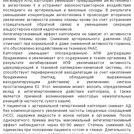
Ингибируя АПФ, каптоприл уменьшает превращение ангиотензина I
в ангиотензин II и устраняет вазоконстрикторное воздействие
последнего на артериальные и венозные сосуды. В результате
уменьшения концентрации ангиотензина II происходит вторичное
увеличение активности ренина плазмы крови (за счет устранения
отрицательной обратной связи) и уменьшение секреции
альдостерона корой надпочечников.
Антигипертензивный эффект каптоприла не зависит от активности
ренина плазмы крови. Снижение артериального давления (АД)
отмечают при нормальной и даже сниженной активности гормона,
что обусловлено воздействием на тканевую РААС.
Каптоприл уменьшает опосредованную АПФ деградацию
брадикинина и увеличивает его содержание в тканях организма. В
результате ингибирования АПФ увеличивается активность
циркулирующей и тканевой капликреин-кининовой системы, что
способствует периферической вазодилатации за счет накопления
брадикинина (пептид, обладающий выраженным
вазодилатирующим действием) и увеличению синтеза
простагландина Е2. Этот механизм может вносить определенный
вклад в антигипертензивное действие каптоприла, а также
является причиной возникновения некоторых нежелательных
реакций (в частности, сухого кашля).
У пациентов с артериальной гипертензией каптоприл снижает АД
без компенсаторного увеличения частоты сердечных сокращений
(ЧСС), задержки жидкости и ионов натрия в организме. После
однократного приема внутрь максимальный антигипертензивный
эффект наблюдается через 60-90 минут. Степень снижения АД
одинакова при положении пациента «стоя» и «лежа». Длительность