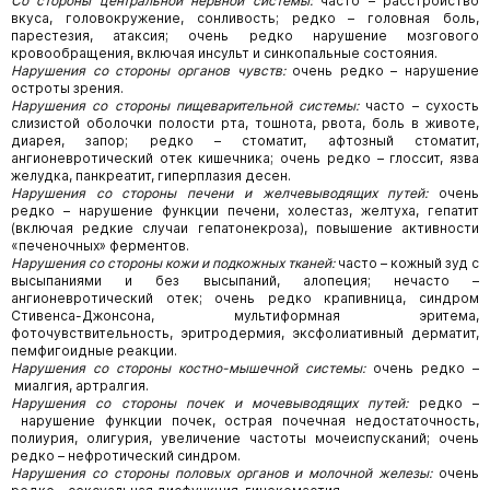
Со стороны центральной нервной системы:
часто – расстройство
вкуса, головокружение, сонливость; редко – головная боль,
парестезия, атаксия; очень редко нарушение мозгового
кровообращения, включая инсульт и синкопальные состояния.
Нарушения со стороны органов чувств:
очень редко – нарушение
остроты зрения.
Нарушения со стороны пищеварительной системы:
часто – сухость
слизистой оболочки полости рта, тошнота, рвота, боль в животе,
диарея, запор; редко – стоматит, афтозный стоматит,
ангионевротический отек кишечника; очень редко – глоссит, язва
желудка, панкреатит, гиперплазия десен.
Нарушения со стороны печени и желчевыводящих путей:
очень
редко – нарушение функции печени, холестаз, желтуха, гепатит
(включая редкие случаи гепатонекроза), повышение активности
«печеночных» ферментов.
Нарушения со стороны кожи и подкожных тканей:
часто – кожный зуд с
высыпаниями и без высыпаний, алопеция; нечасто –
ангионевротический отек; очень редко крапивница, синдром
Стивенса-Джонсона, мультиформная эритема,
фоточувствительность, эритродермия, эксфолиативный дерматит,
пемфигоидные реакции.
Нарушения со стороны костно-мышечной системы:
очень редко –
миалгия, артралгия.
Нарушения со стороны почек и мочевыводящих путей:
редко –
нарушение функции почек, острая почечная недостаточ­ность,
полиурия, олигурия, увеличение частоты мочеиспусканий; очень
редко – нефротический синдром.
Нарушения со стороны половых органов и молочной железы:
очень