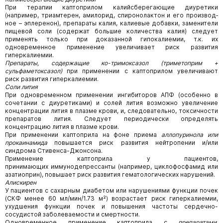
При терапии каптоприлом калийсберегающие диуретики
(например, триамтерен, амилорид, спиронолактон и его производ­
ное – эплеренон), препараты калия, калиевые добавки, заменители
пищевой соли (содержат большие количества калия) следует
применять только при доказанной гипокалиемии, т.к. их
одновременное применение увеличивает риск развития
гиперкалиемии.
Препараты, содержащие ко-тримоксазол (триметоприм +
сульфаметоксазол)
при применении с каптоприлом увеличи­вают
риск развития гиперкалиемии.
Соли лития
При одновременном применении ингибиторов АПФ (особенно в
сочетании с диуретиками) и солей лития возможно увеличе­ние
концентрации лития в плазме крови, и, следовательно, токсичности
препаратов лития. Следует периодически определять
концентрацию лития в плазме крови.
При применении каптоприла на фоне приема
аллопуринола или
прокаинамида
повышается риск развития нейтропении и/или
синдрома Стивенса-Джонсона.
Применение каптоприла у пациентов,
принимающих иммунодепрессанты (например, циклофосфамид или
азатиоприн), повышает риск развития гематологических нарушений.
Алискирен
У пациентов с сахарным диабетом или нарушениями функции почек
(СКФ менее 60 мл/мин/1.73 м²) возрастает риск гиперкалиемии,
ухудшения функции почек и повышения частоты сердечно-
сосудистой заболеваемости и смертности.
Одновременное применение каптоприла с
препаратами,