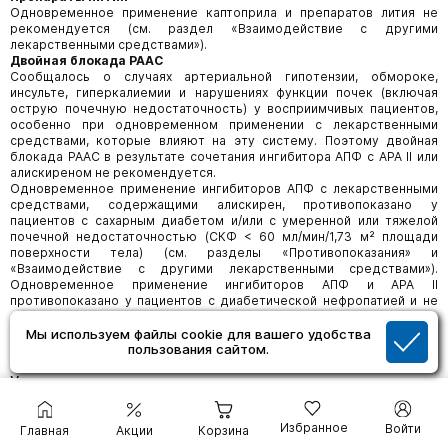
Одновременное применение каптоприла и препаратов лития не
рекомендуется (см. раздел «Взаимодействие с другими
лекарственными средствами»).
Двойная блокада РААС
Сообщалось о случаях артериальной гипотензии, обмороке,
инсульте, гиперкалиемии и нарушениях функции почек (включая
острую почечную недостаточность) у восприимчивых пациентов,
особенно при одновременном применении с лекарственными
средствами, которые влияют на эту систему. Поэтому двойная
блокада РААС в результате сочетания ингибитора АПФ с АРА II или
алискиреном не рекомендуется.
Одновременное применение ингибиторов АПФ с лекарственными
средствами, содержащими алискирен, противопоказано у
пациентов с сахарным диабетом и/или с умеренной или тяжелой
почечной недостаточностью (СКФ < 60 мл/мин/1,73 м² площади
поверхности тела) (см. разделы «Противопоказания» и
«Взаимодействие с другими лекарственными средства­ми»).
Одновременное применение ингибиторов АПФ и АРА II
противопоказано у пациентов с диабетической нефропатией и не
рекомендуется у других пациентов.
При применении каптоприла может наблюдаться
Мы используем файлы cookie для вашего удобства
ложноположительная реакция при анализе мочи на ацетон.
пользования сайтом.
Условия хранения
При температуре не выше 25 °C.
Хранить в недоступном для детей месте.
Избранное
Войти
Главная
Акции
Корзина