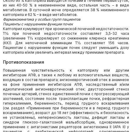
Около 95 % каптоприла выводится почками в течение первых суток,
из них 40-50 % в неизмененном виде, остальная часть – в виде
метаболитов. В суточной моче определяется 38 % неизмененного
каптоприла и 62 % – в виде метаболитов.
Фармакокинетика у особых групп пациентов
Пациенты с нарушением функции почек
Каптоприл кумулирует при хронической почечной недостаточности.
Т½ при почечной недостаточности составляет 3,5-32 часа
(увеличение Т½ коррелирует со снижением клиренса креатинина
(КК)). Для непочечной элиминации Т½ составляет 156 часов.
Пациентам с нарушением функции почек следует уменьшить дозу
каптоприла и/или увеличить интервал между приемами препарата.
Противопоказания
Повышенная чувствительность к каптоприлу или другим
ингибиторам АПФ, а также к любому из вспомогательных веществ,
входящих в состав препарата; ангионевротический отек в анамнезе
на фоне применения ингибиторов АПФ, наследствен­ный и/или
идиопатический ангионевротический отек; двусторонний стеноз
почечных артерий, стеноз единственной почки с прогрессирующей
азотемией, состояние после трансплантации почки, рефрактерная
гиперкалиемия, беременность, период грудного вскармливания
(см. раздел «Применение при беременности и в период грудного
вскармливания»), возраст до 18 лет (эффективность и безопасность
не установлены), непереносимость лактозы, дефицит лактазы и
синдром глюкозо-галактозной мальабсорбции, одновременное
применение с антагонистами рецепторов ангиотензина II (АРА II) у
пациентов с диабетической нефропатией; одновременное