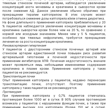
тяжелым стенозом почечной артерии, наблюдается увеличение
концентраций азота мочевины и креатинина в сыворотке крови
после снижения АД. Данное увеличение обычно обратимо при
прекращении терапии каптоприлом. В этих случаях может
потребоваться снижение дозы каптоприла и/или отмена диуретика.
На фоне длительного применения каптоприла приблизительно у 20
% пациентов наблюдается увеличение концентрации мочевины и
креатинина сыворотки крови более чем на 20 %, по сравнению с
нормой или исходным значением. Менее чем у 5 % пациентов,
особенно при тяжелых нефропатиях, требуется прекращение
лечения из-за роста концентрации креатини­на.
Реноваскулярная гипертензия
У пациентов с двусторонним стенозом почечных артерий или
стенозом артерии единственной почки повышен риск развития
артериальной гипотензии и почечной недостаточности при
применении ингибиторов АПФ. Почечная недостаточность вначале
может проявляться лишь небольшими изменениями содержания
креатинина в плазме крови. Применение каптоприла у таких
пациентов не рекомендуется.
Трансплантация почки
Опыт применения каптоприла у пациентов, недавно перенесших
трансплантацию почки, отсутствует. Поэтому применение
каптоприла у таких пациентов не рекомендуется.
Протеинурия
При применении каптоприла у 0,7% пациентов отмечалась
протеинурия более 1000 мг в сутки. В 90% случаев протеинурия
возникала у пациентов с нарушением функции почек, а также при
применении высоких доз каптоприла (более 150 мг в сутки).