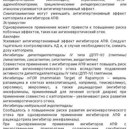
адреноблокаторами, трициклическими антидепрессантами или
этанолом
усиливается антигипертензивный эффект.
Симпатомиметики
могут уменьшить антигипертензивный эффект
каптоприла и ингибиторов АПФ.
Эстрамустин
Одновременное применение может привести к повышению риска
побочных эффектов, таких как ангионевротический отек.
Баклофен
Усиливает антигипертензивный эффект ингибиторов АПФ. Следует
тщательно контролировать АД и, в случае необходи­мости, снижать
дозу каптоприла.
Ингибиторы дипептидилпептидазы IV типа (ДПП-IV) (глиптины)
(линаглиптин, саксаглиптин, ситаглиптин, вилдаглиптин)
Совместное применение с ингибиторами АПФ может повышать риск
развития ангионевротического отека вследствие подавления
активности дипептидилпептидазы IV типа (ДПП-IV) глиптином.
Ингибиторы mTOR
(mammalian Target of Rapamycin – мишень
рапамицина в клетках млекопитающих), например, темсиролимус,
сиролимус, эверолимус, а также
рацекадотрил
(ингибитор
энкефалиназы, применяемый для лечения острой диареи) при
применении совместно с каптоприлом – увеличивают риск развития
ангионевротического отека.
Ингибиторы нейтральной эндопептидазы
Сообщалось о повышенном риске развития ангионевротического
отека при одновременном применении ингибиторов АПФ и
рацекадотрила (ингибитор энкефалиназы).
При одновременном применении ингибиторов АПФ с
лекарственными препаратами, содержащими сакубитрил