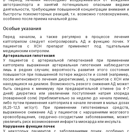
автотранспорта и занятий потенциально опасными видами
деятельности, требующими повышенной концентрации внимания и
быстроты психомоторных реакций, т.к. возможно головокружение,
особенно после приема начальной дозы.
Особые указания
Перед началом, а также регулярно в процессе лечения
каптоприлом следует контролировать АД и функцию почек. У
пациентов с ХСН препарат применяют под тщательным
медицинским контролем.
Артериальная гипотензия
У пациентов с артериальной гипертензией при применении
каптоприла выраженная артериальная гипотензия наблюдается
лишь в редких случаях; вероятность развития этого состояния
повышается при повышенной потере жидкости и солей (например,
после интенсивного лечения диуретиками), у пациентов с ХСН или
находящихся на диализе. Возможность резкого снижения АД может
быть сведена к минимуму при предварительной отмене (за 4-7
дней) диуретика или увеличении поступления натрия хлорида
(поваренной соли) (приблизительно за неделю до начала приема),
либо путем применения каптоприла в начале лечения в малых дозах
(6,25-12,5 мг/сут). При применении гипотензивных средств,
выраженное снижение АД у пациентов с нарушениями мозгового
кровообращения, сердечно-сосудистыми заболеваниями, может
увеличить риск возникновения инфаркта миокарда или инсульта.
Нарушение функции почек
У некоторых пациентов с заболеваниями почек, особенно с