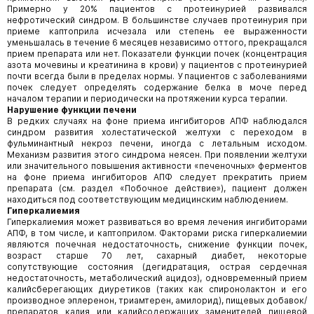
Примерно у 20% пациентов с протеинурией развивался
нефротический синдром. В большинстве случаев протеину­рия при
приеме каптоприла исчезала или степень ее выраженности
уменьшалась в течение 6 месяцев независимо оттого, прекращался
прием препарата или нет. Показатели функции почек (концентрация
азота мочевины и креатинина в крови) у пациентов с протеинурией
почти всегда были в пределах нормы. У пациентов с заболеваниями
почек следует определять содержание белка в моче перед
началом терапии и периодически на протяжении курса терапии.
Нарушение функции печени
В редких случаях на фоне приема ингибиторов АПФ наблюдался
синдром развития холестатической желтухи с переходом в
фульминантный некроз печени, иногда с летальным исходом.
Механизм развития этого синдрома неясен. При появлении желтухи
или значительного повышения активности «печеночных» ферментов
на фоне приема ингибиторов АПФ следует прекратить прием
препарата (см. раздел «Побочное действие»), пациент должен
находиться под соответствующим медицинским наблюдением.
Гиперкалиемия
Гиперкалиемия может развиваться во время лечения ингибиторами
АПФ, в том числе, и каптоприлом. Факторами риска гиперкалиемии
являются почечная недостаточность, снижение функции почек,
возраст старше 70 лет, сахарный диабет, некоторые
сопутствующие состояния (дегидратация, острая сердечная
недостаточность, метаболический ацидоз), одновременный прием
калийсберегающих диуретиков (таких как спиронолактон и его
производное эплеренон, триамтерен, амилорид), пищевых добавок/
препаратов калия или калийсодержащих заменителей пищевой