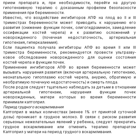
прием препарата и, при необходимости, перейти на другую
гипотензивную терапию с доказанным профилем безопасности
применения при беременности.
Известно, что воздействие ингибиторов АПФ на плод во II и III
триместрах беременности может приводить к нарушению его
развития (снижение функции почек, олигогидрамнион, замедление
оссификации костей черепа) и к развитию осложнений у
новорожденного (почечная недостаточность, артериальная
гипотензия, гиперкалиемия).
Если пациентка получала ингибиторы АПФ во время II или III
триместра беременности, рекомендуется провести ультразву­
ковое обследование новорожденного для оценки состояния
костей черепа и функции почек.
Применение ингибиторов АПФ во время беременности может
вызывать нарушения развития (включая артериальную гипотензию,
неонатальную гипоплазию костей черепа, анурию, обратимую и
необратимую почечную недостаточность) и смерть плода.
После родов следует тщательно наблюдать за детьми в отношении
артериальной гипотензии, нарушения функции почек
новорожденных, матери которых во время беременности
принимали каптоприл.
Период грудного вскармливания
Каптоприл в малых количествах (менее 1% от принятой суточной
дозы) проникает в грудное молоко. В связи с риском развития
серьезных нежелательных явлений у ребенка, следует прекратить
грудное вскармливание или отменить терапию препаратом
Каптоприл у матери на период грудного вскармливания.