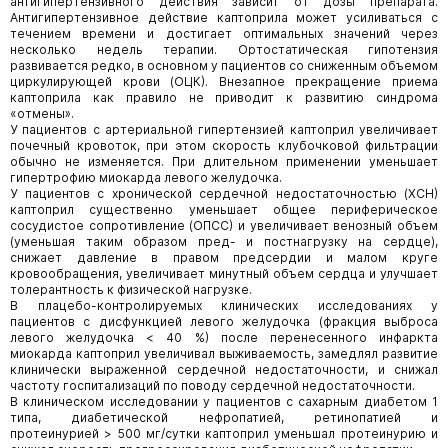
антигипертензивного действия зависит от дозы препарата.
Антигипертензивное действие каптоприла может усиливаться с
течением времени и достигает оптимальных значений через
несколько недель терапии. Ортостатическая гипотензия
развивается редко, в основном у пациентов со сниженным объемом
циркулирующей крови (ОЦК). Внезапное прекращение приема
каптоприла как правило не приводит к развитию синдрома
«отмены».
У пациентов с артериальной гипертензией каптоприл увеличивает
почечный кровоток, при этом скорость клубочковой фильтрации
обычно не изменяется. При длительном применении уменьшает
гипертрофию миокарда левого желудочка.
У пациентов с хронической сердечной недостаточностью (ХСН)
каптоприл существенно уменьшает общее периферическое
сосудистое сопротивление (ОПСС) и увеличивает венозный объем
(уменьшая таким образом пред- и постнагрузку на сердце),
снижает давление в правом предсердии и малом круге
кровообращения, увеличивает минутный объем сердца и улучшает
толерантность к физической нагрузке.
В плацебо-контролируемых клинических исследованиях у
пациентов с дисфункцией левого желудочка (фракция выброса
левого желудочка < 40 %) после перенесенного инфаркта
миокарда каптоприл увеличивал выживаемость, замедлял развитие
клинически выраженной сердечной недостаточности, и снижал
частоту госпитализаций по поводу сердечной недостаточности.
В клиническом исследовании у пациентов с сахарным диабетом 1
типа, диабетической нефропатией, ретинопатией и
протеинурией > 500 мг/сутки каптоприл уменьшал протеинурию и