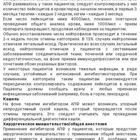
АПФ развивалось у таких пациентов, следует контролировать у них
количество лейкоцитов в крови перед началом лечения, в первые 3
месяца терапии – каждые 2 недели, затем – каждые 2 месяца.
Если число лейкоцитов ниже 4000/мкл, показано повторное
проведение общего анализа крови, ниже 1000/мкл – прием
препарата прекращают, продолжая наблюдение за пациентом.
Обычно восстановление числа нейтрофилов происходит в течение
2-х недель после отмены каптоприла. В 13% случаях нейтропении
отмечали летальный исход. Практически во всех случаях летальный
исход нейтропении отмечали у пациентов с системными
заболеваниями соединительной ткани, почечной или сердечной
недостаточностью, на фоне приема иммуно­депрессантов или при
сочетании обоих указанных факторов.
У некоторых пациентов возникали тяжелые инфекции, в ряде
случаев, устойчивые к интенсивной антибиотикотерапии. При
применении каптоприла таким пациентам рекомендуется
периодически контролировать содержание лейкоцитов в крови.
Пациенты должны сообщать врачу о любых признаках
инфекционных заболеваний (например, боль в горле, лихорадка).
Кашель
На фоне терапии ингибитором АПФ может возникать упорный
непродуктивный сухой кашель, который прекращается после
отмены препарата. Это следует учитывать при проведении
дифференциальной диагностики кашля.
Хирургическое вмешательство/общая анестезия
Применение ингибиторов АПФ у пациентов, которым предстоит
хирургическое вмешательство с применением общей анестезии,
может привести к выраженному снижению АД, особенно при