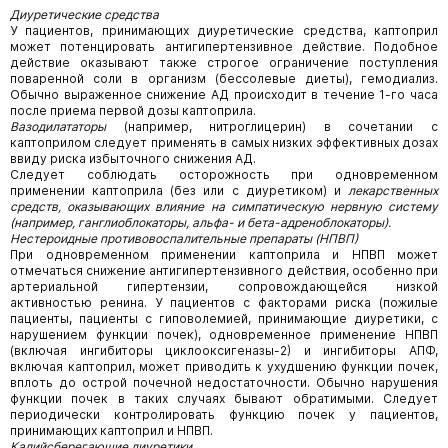
Диуретические средства
У пациентов, принимающих диуретические средства, каптоприл
может потенцировать антигипертензивное действие. Подобное
действие оказывают также строгое ограничение поступления
поваренной соли в организм (бессолевые диеты), гемодиализ.
Обычно выраженное снижение АД происходит в течение 1-го часа
после приема первой дозы каптоприла.
Вазодилататоры
(например, нитроглицерин) в сочетании с
каптоприлом следует применять в самых низких эффективных дозах
ввиду риска избыточного снижения АД.
Следует соблюдать осторожность при одновременном
применении каптоприла (без или с диуретиком) и
лекарственных
средств, оказывающих влияние на симпатическую нервную систему
(например, ганглиоблокаторы, альфа- и бета-адре­ноблокаторы).
Нестероидные противовоспалительные препараты (НПВП)
При одновременном применении каптоприла и НПВП может
отмечаться снижение антигипертензивного действия, особенно при
артериальной гипертензии, сопровождающейся низкой
активностью ренина. У пациентов с факторами риска (пожилые
пациенты, пациенты с гиповолемией, принимающие диуретики, с
нарушением функции почек), одновременное применение НПВП
(включая ингибиторы циклооксигеназы-2) и ингибиторы АПФ,
включая каптоприл, может приводить к ухудшению функции почек,
вплоть до острой почечной недостаточности. Обычно нарушения
функции почек в таких случаях бывают обратимыми. Следует
периодически контролировать функцию почек у пациентов,
принимающих каптоприл и НПВП.
Калийсберегающие диуретики