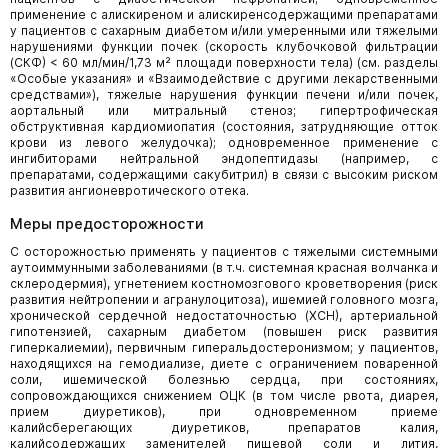
применение с алискиреном и алискиренсодержащими препара­тами
у пациентов с сахарным диабетом и/или умеренными или тяжелыми
нарушениями функции почек (скорость клубочко­вой фильтрации
(СКФ) < 60 мл/мин/1,73 м² площади поверхности тела) (см. разделы
«Особые указания» и «Взаимо­действие с другими лекарственными
средствами»), тяжелые нарушения функции печени и/или почек,
аортальный или митральный стеноз; гипертрофическая
обструктивная кардиомиопатия (состояния, затрудняющие отток
крови из левого желудочка); одновременное применение с
ингибиторами нейтральной эндопептидазы (например, с
препаратами, содержа­щими сакубитрил) в связи с высоким риском
развития ангионевротического отека.
Меры предосторожности
С осторожностью применять у пациентов с тяжелыми системными
аутоиммунными заболеваниями (в т.ч. системная красная волчанка и
склеродермия), угнетением костномозгового кроветворения (риск
развития нейтропении и агранулоци­тоза), ишемией головного мозга,
хронической сердечной недостаточностью (ХСН), артериальной
гипотензией, сахарным диабетом (повышен риск развития
гиперкалиемии), первичным гиперальдостеронизмом; у пациентов,
находящихся на гемодиализе, диете с ограничением поваренной
соли, ишемической болезнью сердца, при состояниях,
сопровождающихся снижением ОЦК (в том числе рвота, диарея,
прием диуретиков), при одновременном приеме
калийсберегающих диурети­ков, препаратов калия,
калийсодержащих заменителей пищевой соли и лития,