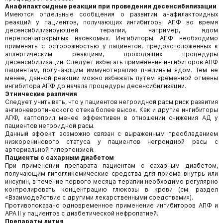
Анафилактоидные реакции при проведении десенсибилизации
Имеются отдельные сообщения о развитии анафилактоидных
реакций у пациентов, получающих ингибиторы АПФ во время
десенсибилизирующей терапии, например, ядом
перепончатокрылых насекомых. Ингибиторы АПФ необходимо
применять с осторожностью у пациентов, предрасположенных к
аллергическим реакциям, проходящих процедуры
десенсибилизации. Следует избегать применения ингибиторов АПФ
пациентам, получающим иммунотерапию пчелиным ядом. Тем не
менее, данной реакции можно избежать путем временной отмены
ингибитора АПФ до начала процедуры десенсибилизации.
Этнические различия
Следует учитывать, что у пациентов негроидной расы риск развития
ангионевротического отека более высок. Как и другие ингибиторы
АПФ, каптоприл менее эффективен в отношении снижения АД у
пациентов негроидной расы.
Данный эффект возможно связан с выраженным преобладанием
низкоренинового статуса у пациентов негроидной расы с
артериальной гипертензией.
Пациенты с сахарным диабетом
При применении препарата пациентам с сахарным диабетом,
получающим гипогликемические средства для приема внутрь или
инсулин, в течение первого месяца терапии необходимо регулярно
контролировать концентрацию глюкозы в крови (см. раздел
«Взаимодействие с другими лекарственными средствами»).
Противопоказано одновременное применение ингибиторов АПФ и
АРА II у пациентов с диабетической нефропатией.
Препараты лития