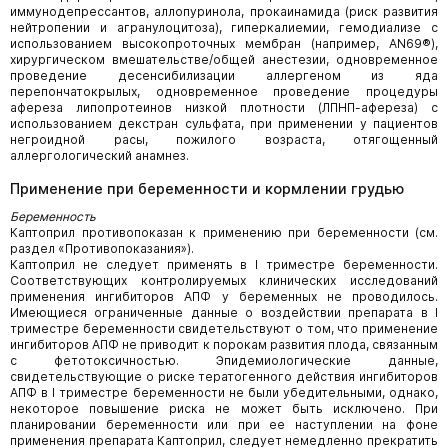
иммунодепрессантов, аллопуринола, прокаинамида (риск развития
нейтропении и агранулоцитоза), гиперкалиемии, гемодиализе с
использованием высокопро­точных мембран (например, AN69®),
хирургическом вмешательстве/общей анестезии, одновременное
проведение десенси­билизации аллергеном из яда
перепончатокрылых, одновременное проведение процедуры
афереза липопротеинов низкой плотности (ЛПНП-афереза) с
использованием декстран сульфата, при применении у пациентов
негроидной расы, пожилого возраста, отягощенный
аллергологический анамнез.
Применение при беременности и кормлении грудью
Беременность
Каптоприл противопоказан к применению при беременности (см.
раздел «Противопоказания»).
Каптоприл не следует применять в I триместре беременности.
Соответствующих контролируемых клинических исследова­ний
применения ингибиторов АПФ у беременных не проводилось.
Имеющиеся ограниченные данные о воздействии препарата в I
триместре беременности свидетельствуют о том, что применение
ингибиторов АПФ не приводит к порокам развития плода, связанным
с фетотоксичностью. Эпидемиологические данные,
свидетельствующие о риске тератогенного действия ингибиторов
АПФ в I триместре беременности не были убедительными, однако,
некоторое повышение риска не может быть исключено. При
планировании беременности или при ее наступлении на фоне
применения препарата Каптоприл, следует немедленно прекратить