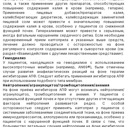
соли, а также применение других препаратов, способствующих
повышению содержания калия в крови (например, гепарин).
Применение пищевых добавок/препаратов калия,
калийсберегающих диуретиков, калийсодержащих заменителей
пищевой соли может привести к значительному повышению
содержания калия в крови, особенно у пациентов со сниженной
функцией почек. Гиперкалие­мия может привести к серьезным,
иногда фатальным нарушениям сердечного ритма. Если необходим
одновременный прием каптоприла и указанных выше средств,
лечение должно проводиться с осторожностью на фоне
регулярного контроля содержания калия в сыворотке крови (см.
раздел «Взаимодействие с другими лекарственными средствами»).
Гемодиализ
У пациентов, находящихся на гемодиализе с использованием
высокопроточных мембран (например, AN69®), были отмечены
случаи развития анафилактических реакций на фоне терапии
ингибиторами АПФ. Следует избегать применения ингибиторов АПФ
при использовании подобного типа мембран.
Нейтропения/агранулоцитоз/тромбоцитопения/анемия
На фоне приёма ингибиторов АПФ могут возникать нейтропения/
агранулоцитоз, тромбоцитопения и анемия. У пациентов с
нормальной функцией почек и при отсутствии других отягощающих
факторов нейтропения развивается редко. С особой
осторожностью следуют применять каптоприл у пациентов с
системными заболеваниями соединительной ткани, на фоне приема
иммунодепрессантов, аллопуринола или прокаинамида, особенно у
пациентов с нарушенной функцией почек. В связи с тем, что
большинство летальных случаев нейтропении на фоне ингибиторов