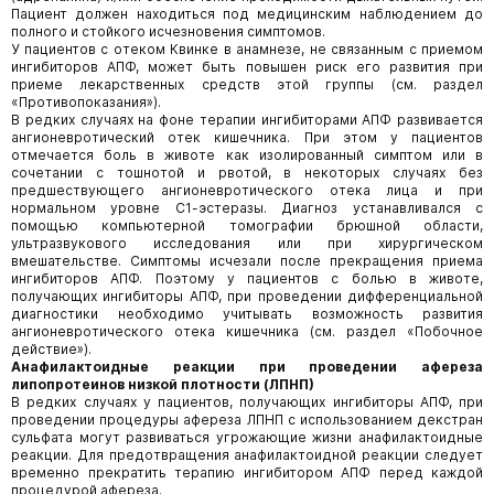
Пациент должен находиться под медицинским наблюдением до
полного и стойкого исчезновения симптомов.
У пациентов с отеком Квинке в анамнезе, не связанным с приемом
ингибиторов АПФ, может быть повышен риск его развития при
приеме лекарственных средств этой группы (см. раздел
«Противопоказания»).
В редких случаях на фоне терапии ингибиторами АПФ развивается
ангионевротический отек кишечника. При этом у пациентов
отмечается боль в животе как изолированный симптом или в
сочетании с тошнотой и рвотой, в некоторых случаях без
предшествующего ангионевротического отека лица и при
нормальном уровне С1-эстеразы. Диагноз устанавли­вался с
помощью компьютерной томографии брюшной области,
ультразвукового исследования или при хирургическом
вмешательстве. Симптомы исчезали после прекращения приема
ингибиторов АПФ. Поэтому у пациентов с болью в животе,
получающих ингибиторы АПФ, при проведении дифференциальной
диагностики необходимо учитывать возможность развития
ангионевротического отека кишечника (см. раздел «Побочное
действие»).
Анафилактоидные реакции при проведении афереза
липопротеинов низкой плотности (ЛПНП)
В редких случаях у пациентов, получающих ингибиторы АПФ, при
проведении процедуры афереза ЛПНП с использованием декстран
сульфата могут развиваться угрожающие жизни анафилактоидные
реакции. Для предотвращения анафилактоид­ной реакции следует
временно прекратить терапию ингибитором АПФ перед каждой
процедурой афереза.