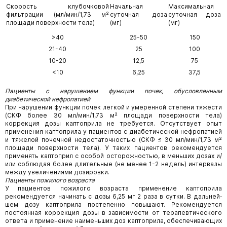
Скорость клубочковой
Начальная
Максимальная
фильтрации (мл/мин/1,73 м²
суточная доза
суточная доза
площади поверхности тела)
(мг)
(мг)
>40
25-50
150
21-40
25
100
10-20
12,5
75
<10
6,25
37,5
Пациенты с нарушением функции почек, обусловленным
диабетической нефропатией
При нарушении функции почек легкой и умеренной степени тяжести
(СКФ более 30 мл/мин/1,73 м² площади поверхности тела)
коррекция дозы каптоприла не требуется. Отсутствует опыт
применения каптоприла у пациентов с диабетической нефропатией
и тяжелой почечной недостаточностью (СКФ ≤ 30 мл/мин/1,73 м²
площади поверхности тела). У таких пациентов рекомендуется
применять каптоприл с особой осторожностью, в меньших дозах и/
или соблюдая более длитель­ные (не менее 1-2 недель) интервалы
между увеличениями дозировки.
Пациенты пожилого возраста
У пациентов пожилого возраста применение каптоприла
рекомендуется начинать с дозы 6,25 мг 2 раза в сутки. В дальней­
шем дозу каптоприла постепенно повышают. Рекомендуется
постоянная коррекция дозы в зависимости от терапевтическо­го
ответа и применение наименьших доз каптоприла, обеспечивающих