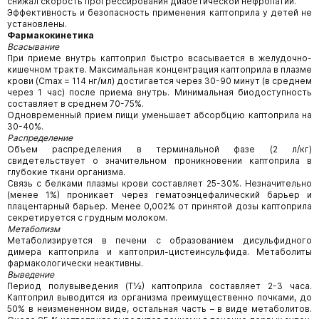
снижал скорость прогрессирования диабетической нефропатии.
Эффективность и безопасность применения каптоприла у детей не
установлены.
Фармакокинетика
Всасывание
При приеме внутрь каптоприл быстро всасывается в желудочно-
кишечном тракте. Максимальная концентрация каптоприла в плазме
крови (Сmах = 114 нг/мл) достигается через 30-90 минут (в среднем
через 1 час) после приема внутрь. Минималь­ная биодоступность
составляет в среднем 70-75%.
Одновременный прием пищи уменьшает абсорбцию каптоприла на
30-40%.
Распределение
Объем распределения в терминальной фазе (2 л/кг)
свидетельствует о значительном проникновении каптоприла в
глубокие ткани организма.
Связь с белками плазмы крови составляет 25-30%. Незначительно
(менее 1%) проникает через гематоэнцефалический барьер и
плацентарный барьер. Менее 0,002% от принятой дозы каптоприла
секретируется с грудным молоком.
Метаболизм
Метаболизируется в печени с образованием дисульфидного
димера каптоприла и каптоприл-цистеинсульфида. Метаболи­ты
фармакологически неактивны.
Выведение
Период полувыведения (Т½) каптоприла составляет 2-3 часа.
Каптоприл выводится из организма преимущественно почками, до
50% в неизмененном виде, остальная часть – в виде метаболитов.