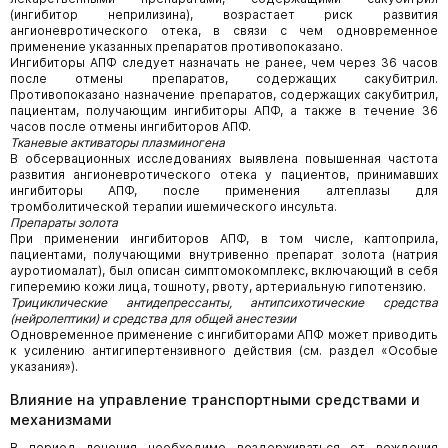
(ингибитор неприлизина), возрастает риск развития
ангионевротического отека, в связи с чем одновременное
применение указанных препаратов противопоказано.
Ингибиторы АПФ следует назначать не ранее, чем через 36 часов
после отмены препаратов, содержащих сакубитрил.
Противопоказано назначение препаратов, содержащих сакубитрил,
пациентам, получающим ингибиторы АПФ, а также в течение 36
часов после отмены ингибиторов АПФ.
Тканевые активаторы плазминогена
В обсервационных исследованиях выявлена повышенная частота
развития ангионевротического отека у пациентов, принимавших
ингибиторы АПФ, после применения алтеплазы для
тромболитической терапии ишемического инсульта.
Препараты золота
При применении ингибиторов АПФ, в том числе, каптоприла,
пациентами, получающими внутривенно препарат золота (натрия
ауротиомалат), был описан симптомокомплекс, включающий в себя
гиперемию кожи лица, тошноту, рвоту, артериальную гипотензию.
Трициклические антидепрессанты, антипсихотические средства
(нейролептики) и средства для общей анестезии
Одновременное применение с ингибиторами АПФ может приводить
к усилению антигипертензивного действия (см. раздел «Особые
указания»).
Влияние на управление транспортными средствами и
механизмами
В период лечения необходимо воздерживаться от вождения