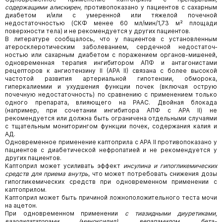
содержащими алискирен,
противопоказано у пациентов с сахарным
диабетом и/или с умеренной или тяжелой почечной
недостаточностью (СКФ менее 60 мл/мин/1,73 м² площади
поверхности тела) и не рекомендуется у других пациентов.
В литературе сообщалось, что у пациентов с установленным
атеросклеротическим заболеванием, сердечной недостаточ­
ностью или сахарным диабетом с поражением органов-мишеней,
одновременная терапия ингибитором АПФ и антагониста­ми
рецепторов к ангиотензину II (АРА II) связана с более высокой
частотой развития артериальной гипотензии, обморока,
гиперкалиемии и ухудшения функции почек (включая острую
почечную недостаточность) по сравнению с применением только
одного препарата, влияющего на РААС. Двойная блокада
(например, при сочетании ингибитора АПФ с АРА II) не
рекомендуется или должна быть ограничена отдельными случаями
с тщательным мониторингом функции почек, содержа­ния калия и
АД.
Одновременное применение каптоприла с АРА II противопоказано у
пациентов с диабетической нефропатией и не рекомендуется у
других пациентов.
Каптоприл может усиливать эффект
инсулина и гипогликемических
средств для приема внутрь
, что может потребовать снижения дозы
гипогликемических средств при одновременном применении с
каптоприлом.
Каптоприл может быть причиной ложноположительного теста мочи
на ацетон.
При одновременном применении
с тиазидными диуретиками,
вазодилататорами (миноксидил), верапамилом, бета-