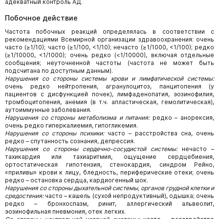
адекватный контроль АД.
Побочное действие
Частота побочных реакций определялась в соответствии с
рекомендациями Всемирной организации здравоохранения: очень
часто (≥1/10); часто (≥1/100, <1/10); нечасто (≥1/1000, <1/100); редко
(≥1/10000, <1/1000); очень редко (<1/10000), включая отдельные
сообщения; неуточненной частоты (частота не может быть
подсчитана по доступным данным).
Нарушения со стороны системы крови и лимфатической системы:
очень редко нейтропения, агранулоцитоз, панцито­пения (у
пациентов с дисфункцией почек), лимфаденопатия, эозинофилия,
тромбоцитопения, анемия (в т.ч. апластическая, гемолитическая),
аутоиммунные заболевания.
Нарушения со стороны метаболизма и питания:
редко – анорексия,
очень редко гиперкалиемия, гипогликемия.
Нарушения со стороны психики:
часто – расстройства сна, очень
редко – спутанность сознания, депрессия.
Нарушения со стороны сердечно-сосудистой системы:
нечасто –
тахикардия или тахиаритмия, ощущение сердцебиения,
ортостатическая гипотензия, стенокардия, синдром Рейно,
«приливы» крови к лицу, бледность, периферические отеки; очень
редко – остановка сердца, кардиогенный шок.
Нарушения со стороны дыхательной системы, органов грудной клетки и
средостения:
часто – кашель (сухой непродук­тивный), одышка; очень
редко – бронхоспазм, ринит, аллергический альвеолит,
эозинофильная пневмония, отек легких.