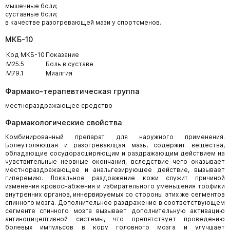
мышечные боли;
суставные боли;
в качестве разогревающей мази у спортсменов.
МКБ-10
Код МКБ-10
Показание
M25.5
Боль в суставе
M79.1
Миалгия
Фармако-терапевтическая группа
местнораздражающее средство
Фармакологические свойства
Комбинированный препарат для наружного применения.
Болеутоляющая и разогревающая мазь, содержит вещества,
обладающие сосудорасширяющим и раздражающим действием на
чувствительные нервные окончания, вследствие чего оказывает
местнораздражающее и анальгезирующее действие, вызывает
гиперемию. Локальное раздражение кожи служит причиной
изменения кровоснабжения и избирательного уменьшения трофики
внутренних органов, иннервируемых со стороны этих же сегментов
спинного мозга. Дополнительное раздражение в соответствующем
сегменте спинного мозга вызывает дополнительную активацию
антиноцицептивной системы, что препятствует проведению
болевых импульсов в кору головного мозга и улучшает