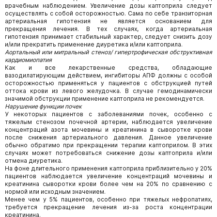
врачебным наблюдением. Увеличение дозы каптоприла следует
осуществлять с собой осторожностью. Сама по себе транзиторная
артериальная гипотензия не является основанием для
прекращения лечения. В тех случаях, когда артериальная
гипотензия принимает стабильный характер, следует снизить дозу
и/или прекратить применение диуретика и/или каптоприла.
Аортальный или митральный
стеноз/ гипертрофическая обструктивная
кардиомиопатия
Как и все лекарственные средства, обладающие
вазодилатирующим действием, ингибиторы АПФ должны с особой
осторожностью применяться у пациентов с обструкцией путей
оттока крови из левого желудочка. В случае гемодинамически
значимой обструкции применение каптоприла не рекомендуется.
Нарушение функции почек
У некоторых пациентов с заболеваниями почек, особенно с
тяжелым стенозом почечной артерии, наблюдается увеличение
концентраций азота мочевины и креатинина в сыворотке крови
после снижения артериального давления. Данное увеличение
обычно обратимо при прекращении терапии каптоприлом. В этих
случаях может потребоваться снижение дозы каптоприла и/или
отмена диуретика.
На фоне длительного применения каптоприла приблизительно у 20%
пациентов наблюдается увеличение концентраций мочевины и
креатинина сыворотки крови более чем на 20% по сравнению с
нормой или исходным значением.
Менее чем у 5% пациентов, особенно при тяжелых нефропатиях,
требуется прекращение лечения из-за роста концентрации
креатинина.