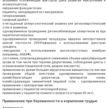
указанных осложняющих факторов (риск развития нейтропении и
агранулоцитоза);
нарушения функции почек;
пациенты, находящиеся на гемодиализе;
гиперкалиемия;
сахарный диабет;
отягощенный аллергологический анамнез или ангионевротический
отек в анамнезе;
одновременное проведение десенсибилизации аллергеном из яда
перепончатокрылых;
одновременное проведение процедуры афереза липопротеинов
низкой плотности (ЛПНПафереза) с использованием декстран
сульфата;
гемодиализ с использованием высокопроточных мембран
(например, AN69
®
);
состояния, сопровождающиеся снижением объема циркулирующей
крови (в том числе при терапии диуретиками, соблюдении диеты с
ограничением поваренной соли, диарее или рвоте);
применение во время больших хирургических вмешательств или при
проведении общей анестезии; одновременное применение
калийсберегающих диуретиков, препаратов калия,
калийсодержащих заменителей пищевой соли; - одновременное
применение с препаратами лития;
применение у пациентов негроидной расы;
применение у пациентов пожилого возраста (старше 65 лет).
Применение при беременности и кормлении грудью
Беременность