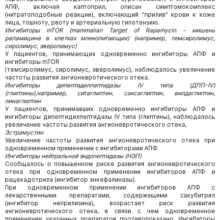
АПФ, включая каптоприл, описан симптомокомплекс
(нитратоподобные реакции), включающий "прилив" крови к коже
лица, тошноту, рвоту и артериальную гипотензию.
Ингибиторы mTOR (mammalian Target of Rapamycin - мишень
рапамицина в клетках млекопитающих) (например, темсиролимус,
сиролимус, эверолимус)
У пациентов, принимающих одновременно ингибиторы АПФ и
ингибиторы mTOR
(темсиролимус, сиролимус, эверолимус), наблюдалось увеличение
частоты развития ангионевротического отека.
Ингибиторы дипептидилпептидазы IV типа (ДПП-IV)
(глиптины),например, ситаглиптин, саксаглиптин, вилдаглиптин,
линаглиптин
У пациентов, принимавших одновременно ингибиторы АПФ и
ингибиторы дипептидилпептидазы IV типа (глиптины), наблюдалось
увеличение частоты развития ангионевротического отека,
Эстрамустин
Увеличение частоты развития ангионевротического отека при
одновременном применении с ингибиторами АПФ.
Ингибиторы нейтральной эндопептидазы (НЭП)
Сообщалось о повышенном риске развития ангионевротического
отека при одновременном применении ингибиторов АПФ и
рацекадотрила (ингибитор энкефалиназы).
При одновременном применении ингибиторов АПФ с
лекарственными препаратами, содержащими сакубитрил
(ингибитор неприлизина), возрастает риск развития
ангионевротического отека, в связи с чем одновременное
применение указанных препаратов противопоказано. Ингибиторы