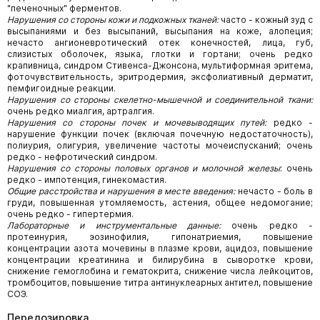
"печеночных" ферментов.
Нарушения со стороны кожи и подкожных тканей:
часто - кожный зуд с
высыпаниями и без высыпаний, высыпания на коже, алопеция;
нечасто ангионевротический отек конечностей, лица, губ,
слизистых оболочек, языка, глотки и гортани; очень редко
крапивница, синдром Стивенса-Джонсона, мультиформная эритема,
фоточувствительность, эритродермия, эксфолиативный дерматит,
пемфигоидные реакции.
Нарушения со стороны скелетно-мышечной и соединительной ткани:
очень редко миалгия, артралгия.
Нарушения со стороны почек и мочевыводящих путей:
редко -
нарушение функции почек (включая почечную недостаточность),
полиурия, олигурия, увеличение частоты мочеиспусканий; очень
редко - нефротический синдром.
Нарушения со стороны половых органов и молочной железы
: очень
редко - импотенция, гинекомастия.
Общие расстройства и нарушения в месте введения:
нечасто - боль в
груди, повышенная утомляемость, астения, общее недомогание;
очень редко - гипертермия.
Лабораторные и инструментальные данные:
очень редко -
протеинурия, эозинофилия, гипонатриемия, повышение
концентрации азота мочевины в плазме крови, ацидоз, повышение
концентрации креатинина и билирубина в сыворотке крови,
снижение гемоглобина и гематокрита, снижение числа лейкоцитов,
тромбоцитов, повышение титра антинуклеарных антител, повышение
СОЭ.
Передозировка