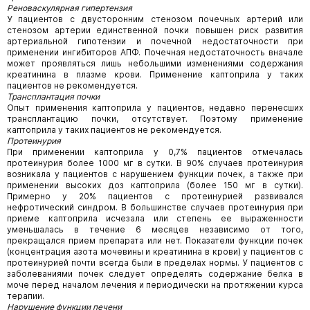
Реноваскулярная гипертензия
У пациентов с двусторонним стенозом почечных артерий или
стенозом артерии единственной почки повышен риск развития
артериальной гипотензии и почечной недостаточности при
применении ингибиторов АПФ. Почечная недостаточность вначале
может проявляться лишь небольшими изменениями содержания
креатинина в плазме крови. Применение каптоприла у таких
пациентов не рекомендуется.
Трансплантация почки
Опыт применения каптоприла у пациентов, недавно перенесших
трансплантацию почки, отсутствует. Поэтому применение
каптоприла у таких пациентов не рекомендуется.
Протеинурия
При применении каптоприла у 0,7% пациентов отмечалась
протеинурия более 1000 мг в сутки. В 90% случаев протеинурия
возникала у пациентов с нарушением функции почек, а также при
применении высоких доз каптоприла (более 150 мг в сутки).
Примерно у 20% пациентов с протеинурией развивался
нефротический синдром. В большинстве случаев протеинурия при
приеме каптоприла исчезала или степень ее выраженности
уменьшалась в течение 6 месяцев независимо от того,
прекращался прием препарата или нет. Показатели функции почек
(концентрация азота мочевины и креатинина в крови) у пациентов с
протеинурией почти всегда были в пределах нормы. У пациентов с
заболеваниями почек следует определять содержание белка в
моче перед началом лечения и периодически на протяжении курса
терапии.
Нарушение функции печени