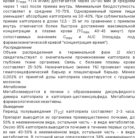
крови (С
=114 нг/мл) достигается через 30-90 мин (в среднем
mах
через 1 час) после приема внутрь. Минимальная биодоступность
составляет в среднем 70-75%. Одновременный прием пищи
уменьшает абсорбцию каптоприла на 30-40%. При сублингвальном
приеме каптоприла в дозах 12,5 - 25 мг по сравнению с приемом
внутрь отмечается более быстрое достижение максимальной
концентрации в плазме крови (ТС
40-45 минут) при
mах
сопоставимых значениях С
и AUC (площадь под
mах
фармакокинетической кривой "концентрация-время").
Распределение
Объем распределения в терминальной фазе (2 л/кг)
свидетельствует о значительном проникновении каптоприла в
глубокие ткани организма. Связь с белками плазмы крови
составляет 25-30%. Незначительно (менее 1%) проникает через
гематоэнцефалический барьер и плацентарный барьер. Менее
0,002% от принятой дозы каптоприла секретируется с грудным
молоком.
Метаболизм
Метаболизируется в печени с образованием дисульфидного
димера каптоприла и каптоприл-цистеинсульфида. Метаболиты
фармакологически неактивны.
Выведение
Период полувыведения (Т
) каптоприла составляет 2-3 часа.
1/2
Препарат выводится из организма преимущественно почками, до
50% в неизмененном виде, остальная часть - в виде метаболитов.
Около 95% каптоприла выводится почками в течение первых суток,
из них 40-50% в неизменённом виде, остальная часть - в виде
метаболитов. В суточной моче определяются 38% неизменённого