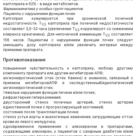
каптоприла и 62% - в виде метаболитов.
Фармакокинетика у особых групп пациентов
Пациенты с нарушением функции почек
Каптоприл кумулируется при хронической почечной
недостаточности. Т
каптоприла при почечной недостаточности
1/2
составляет 3,5-32 часа (увеличение Т
коррелирует со снижением
1/2
клиренса креатинина). Для непочечной элиминации T
составляет
1/2
156 часов. Пациентам с нарушением функции почек следует
уменьшить дозу каптоприла и/или увеличить интервал между
приемами препарата.
Противопоказания
повышенная чувствительность к каптоприлу, любому другому
компоненту препарата или другим ингибиторам АПФ;
ангионевротический отек (отек Квинке) в анамнезе, связанный с
приемом ингибиторовАПФ и наследственный/идиопатический
ангионевротический отек;
тяжелые нарушения функции печени и/или почек;
рефрактерная гиперкалиемия;
двусторонний стеноз почечных артерий, стеноз артерии
единственной почки с прогрессирующей азотемией;
состояние после трансплантации почки;
стеноз устья аорты и аналогичные изменения, затрудняющие отток
крови из левого желудочка;
одновременное применение с алискиреном и препаратами,
содержащими алискирен, у пациентов с сахарным диабетом и/или