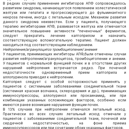
В редких случаях применение ингибиторов АПФ сопровождалось
развитием синдрома, начинающегося появлением холестатической
желтухи или гепатита и прогрессирующего до фульминантного
некроза печени, иногда с летальным исходом. Механизм развития
данного синдрома неизвестен. Если у пациента, получающего
терапию ингибиторами АПФ, развивается желтуха или отмечается
значительное повышение активности "печеночных" ферментов,
следует прекратить лечение каптоприлом и назначить
соответствующую вспомогательную терапию. Пациент должен
находиться под соответствующим наблюдением.
Нейтропения/агранулоцитоз тромбоцитопения/ анемия
У пациентов, принимающих ингибиторы АПФ,были отмечены случаи
развития нейтропении/агранулоцитоза, тромбоцитопении и анемии.
У пациентов с нормальной функцией почек и в отсутствии других
нарушений нейтропения встречается редко. При почечной
недостаточности одновременный прием каптоприла и
аллопуринола приводил к нейтропении.
Каптоприл следует с особой осторожностью применять у
пациентов с системными заболеваниями соединительной ткани
(системная красная волчанка, склеродермия и др.), принимающих
иммуносупрессоры, аллопуринол или прокаинамид, или при
комбинации указанных осложняющих факторов, особенно если
имеются ранее возникшие нарушения функции почек.
В 13% случаев при нейтропении отмечался летальный исход.
Практически во всех случаях летальный исход отмечали у
пациентов с заболеваниями соединительной ткани, почечной или
сердечной недостаточностью, на фоне приема
иммуносупрессоров или при сочетании обоих указанных факторов.