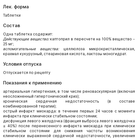
Лек. форма
Таблетки
Состав
Одна таблетка содержит:
Действующее вещество:
каптоприл в пересчете на 100% вещество -
25 мг;
вспомогательные вещества:
целлюлоза микрокристаллическая,
крахмал кукурузный, стеариновая кислота, лактозы моногидрат.
Условия отпуска
Отпускается по рецепту
Показания к применению
артериальная гипертензия, в том числе реноваскулярная (включая
неосложненный гипертонический криз);
хроническая сердечная недостаточность (в составе
комбинированной терапии);
острый инфаркт миокарда: в течение первых 24 часов с момента
инфаркта при клинически стабильном состоянии;
дисфункция левого желудочка (фракция выброса левого желудочка
≤ 40%) после перенесенного инфаркта миокарда при клинически
стабильном состоянии для снижения частоты возникновения
клинически выраженной сердечной недостаточности, увеличения