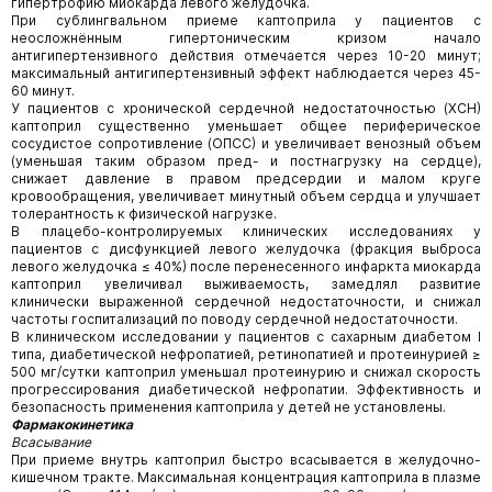
гипертрофию миокарда левого желудочка.
При сублингвальном приеме каптоприла у пациентов с
неосложнённым гипертоническим кризом начало
антигипертензивного действия отмечается через 10-20 минут;
максимальный антигипертензивный эффект наблюдается через 45-
60 минут.
У пациентов с хронической сердечной недостаточностью (ХСН)
каптоприл существенно уменьшает общее периферическое
сосудистое сопротивление (ОПСС) и увеличивает венозный объем
(уменьшая таким образом пред- и постнагрузку на сердце),
снижает давление в правом предсердии и малом круге
кровообращения, увеличивает минутный объем сердца и улучшает
толерантность к физической нагрузке.
В плацебо-контролируемых клинических исследованиях у
пациентов с дисфункцией левого желудочка (фракция выброса
левого желудочка ≤ 40%) после перенесенного инфаркта миокарда
каптоприл увеличивал выживаемость, замедлял развитие
клинически выраженной сердечной недостаточности, и снижал
частоты госпитализаций по поводу сердечной недостаточности.
В клиническом исследовании у пациентов с сахарным диабетом I
типа, диабетической нефропатией, ретинопатией и протеинурией ≥
500 мг/сутки каптоприл уменьшал протеинурию и снижал скорость
прогрессирования диабетической нефропатии. Эффективность и
безопасность применения каптоприла у детей не установлены.
Фармакокинетика
Всасывание
При приеме внутрь каптоприл быстро всасывается в желудочно-
кишечном тракте. Максимальная концентрация каптоприла в плазме