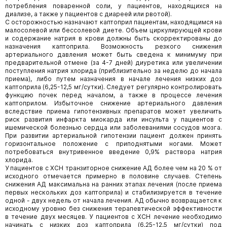
потребления поваренной соли, у пациентов, находящихся на
диализе, а также у пациентов с диареей или рвотой).
С осторожностью назначают каптоприл пациентам, находящимся на
малосолевой или бессолевой диете. Объем циркулирующей крови
и содержание натрия в крови должны быть скорректированы до
назначения каптоприла. Возможность резкого снижения
артериального давления может быть сведена к минимуму при
предварительной отмене (за 4-7 дней) диуретика или увеличении
поступления натрия хлорида (приблизительно за неделю до начала
приема), либо путем назначения в начале лечения низких доз
каптоприла (6,25-12,5 мг/сутки). Следует регулярно контролировать
функцию почек перед началом, а также в процессе лечения
каптоприлом. Избыточное снижение артериального давления
вследствие приема гипотензивных препаратов может увеличить
риск развития инфаркта миокарда или инсульта у пациентов с
ишемической болезнью сердца или заболеваниями сосудов мозга.
При развитии артериальной гипотензии пациент должен принять
горизонтальное положение с приподнятыми ногами. Может
потребоваться внутривенное введение 0,9% раствора натрия
хлорида.
У пациентов с ХСН транзиторное снижение АД более чем на 20 % от
исходного отмечается примерно в половине случаев. Степень
снижения АД максимальна на ранних этапах лечения (после приема
первых нескольких доз каптоприла) и стабилизируется в течение
одной - двух недель от начала лечения. АД обычно возвращается к
исходному уровню без снижения терапевтической эффективности
в течение двух месяцев. У пациентов с ХСН лечение необходимо
начинать с низких доз каптоприла (6,25-12,5 мг/сутки) под