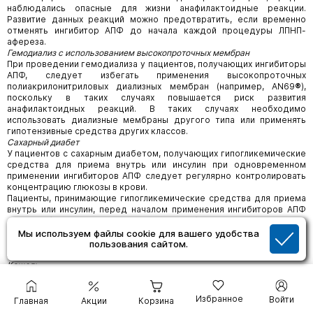
наблюдались опасные для жизни анафилактоидные реакции.
Развитие данных реакций можно предотвратить, если временно
отменять ингибитор АПФ до начала каждой процедуры ЛПНП-
афереза.
Гемодиализ с использованием высокопроточных мембран
При проведении гемодиализа у пациентов, получающих ингибиторы
АПФ, следует избегать применения высокопроточных
полиакрилонитриловых диализных мембран (например, AN69
®
),
поскольку в таких случаях повышается риск развития
анафилактоидных реакций. В таких случаях необходимо
использовать диализные мембраны другого типа или применять
гипотензивные средства других классов.
Сахарный диабет
У пациентов с сахарным диабетом, получающих гипогликемические
средства для приема внутрь или инсулин при одновременном
применении ингибиторов АПФ следует регулярно контролировать
концентрацию глюкозы в крови.
Пациенты, принимающие гипогликемические средства для приема
внутрь или инсулин, перед началом применения ингибиторов АПФ
должны быть проинформированы о необходимости регулярного
контроля концентрации глюкозы в крови (гипогликемии), особенно в
Мы используем файлы cookie для вашего удобства
течение первого месяца одновременного применения указанных
пользования сайтом.
лекарственных средств.
Кашель
При приеме ингибиторов АПФ часто отмечается характерный
кашель. Как правило, кашель носит непродуктивный, постоянный
характер и прекращается после отмены препарата. Кашель,
Избранное
Войти
Главная
Акции
Корзина
связанный с применением ингибиторов АПФ, следует учитывать при