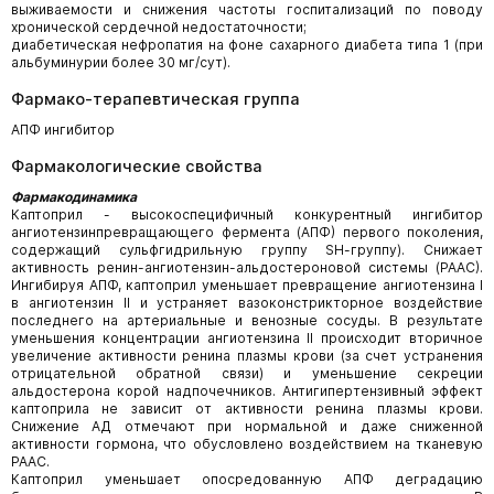
выживаемости и снижения частоты госпитализаций по поводу
хронической сердечной недостаточности;
диабетическая нефропатия на фоне сахарного диабета типа 1 (при
альбуминурии более 30 мг/сут).
Фармако-терапевтическая группа
АПФ ингибитор
Фармакологические свойства
Фармакодинамика
Каптоприл - высокоспецифичный конкурентный ингибитор
ангиотензинпревращающего фермента (АПФ) первого поколения,
содержащий сульфгидрильную группу SН-группу). Снижает
активность ренин-ангиотензин-альдостероновой системы (РААС).
Ингибируя АПФ, каптоприл уменьшает превращение ангиотензина I
в ангиотензин II и устраняет вазоконстрикторное воздействие
последнего на артериальные и венозные сосуды. В результате
уменьшения концентрации ангиотензина II происходит вторичное
увеличение активности ренина плазмы крови (за счет устранения
отрицательной обратной связи) и уменьшение секреции
альдостерона корой надпочечников. Антигипертензивный эффект
каптоприла не зависит от активности ренина плазмы крови.
Снижение АД отмечают при нормальной и даже сниженной
активности гормона, что обусловлено воздействием на тканевую
РААС.
Каптоприл уменьшает опосредованную АПФ деградацию