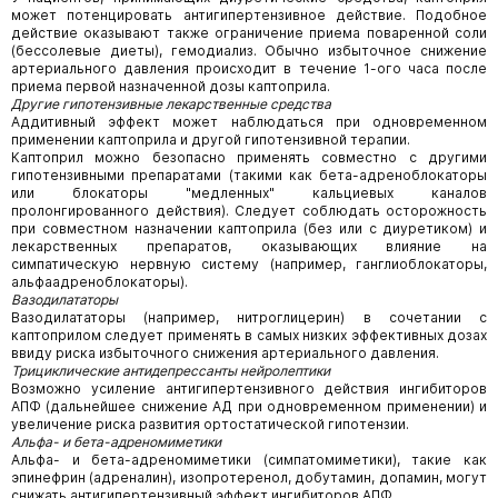
может потенцировать антигипертензивное действие. Подобное
действие оказывают также ограничение приема поваренной соли
(бессолевые диеты), гемодиализ. Обычно избыточное снижение
артериального давления происходит в течение 1-ого часа после
приема первой назначенной дозы каптоприла.
Другие гипотензивные лекарственные средства
Аддитивный эффект может наблюдаться при одновременном
применении каптоприла и другой гипотензивной терапии.
Каптоприл можно безопасно применять совместно с другими
гипотензивными препаратами (такими как бета-адреноблокаторы
или блокаторы "медленных" кальциевых каналов
пролонгированного действия). Следует соблюдать осторожность
при совместном назначении каптоприла (без или с диуретиком) и
лекарственных препаратов, оказывающих влияние на
симпатическую нервную систему (например, ганглиоблокаторы,
альфаадреноблокаторы).
Вазодилататоры
Вазодилататоры (например, нитроглицерин) в сочетании с
каптоприлом следует применять в самых низких эффективных дозах
ввиду риска избыточного снижения артериального давления.
Трициклические антидепрессанты нейролептики
Возможно усиление антигипертензивного действия ингибиторов
АПФ (дальнейшее снижение АД при одновременном применении) и
увеличение риска развития ортостатической гипотензии.
Альфа- и бета-адреномиметики
Альфа- и бета-адреномиметики (симпатомиметики), такие как
эпинефрин (адреналин), изопротеренол, добутамин, допамин, могут
снижать антигипертензивный эффект ингибиторов АПФ.