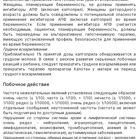
Женщины, планирующие беременность, не должны применять
ингибиторы АПФ (включая каптоприл). Женщины детородного
возраста должны быть осведомлены о потенциальной опасности
применения ингибиторов АПФ (включая каптоприл) во время
беременности. Если применение ингибитора АПФ считается
необходимым, пациентки, планирующие беременность, должны
быть переведены на альтернативную гипотензивную терапию,
имеющую установленный профиль безопасности для применения
во время беременности.
Грудное вскармливание
Приблизительно 1% принятой дозы каптоприла обнаруживается в
грудном молоке. В связи с риском развития серьезных побочных
реакций у ребенка, следует прекратить грудное вскармливание или
прекратить терапию препаратом Капотен у матери на период
грудного вскармливания.
Побочное действие
Частота нежелательных явлений установлена следующим образом:
очень часто (≥ 1/10); часто (≥ 1/100, < 1/10); нечасто (≥ 1/1000, <
1/100); редко (≥ 1/10000, < 1/1000); очень редко (< 1/10000), включая
отдельные сообщения; неуточненной частоты (частота не может
быть подсчитана по доступным данным).
Нарушения со стороны системы крови и лимфатической системы:
очень редко - нейтропения, агранулоцитоз, панцитопения,
лимфаденопатия, эозинофилия, тромбоцитопения, анемия (в т.ч.
апластическая, гемолитическая), аутоиммунные заболевания.
Нарушения со стороны обмена веществ и питания:
редко - анорексия;