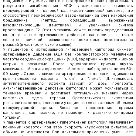
брадикинина и увеличивает его содержание в тканях организма. В
результате ингибирования АПФ увеличивается активность
циркулирующей и тканевой калликреин-кининовой системы, что
способствует периферической вазодилатации за счет накопления
брадикинина (пептид, обладающий выраженным
вазодилатирующим действием) и увеличения синтеза
простагландина Е2. Этот механизм может вносить определенный
вклад в антигипертензивное действие каптоприла, а также
является причиной возникновения некоторых нежелательных
реакций (в частности, сухого кашля).
У пациентов с артериальной гипертензией каптоприл снижает
артериальное давление (АД) без компенсаторного увеличения
частоты сердечных сокращений (ЧСС), задержки жидкости и ионов
натрия в организме. После однократного приема внутрь
максимальный антигипертензивный эффект наблюдается через 60-
90 минут. Степень снижения артериального давления одинакова
при положении пациента ”стоя” и ”лежа". Длительность
антигипертензивного эффекта зависит от дозы препарата.
Антигипертензивное действие каптоприла может усиливаться с
течением времени и достигает оптимальных значений через
несколько недель терапии. Ортостатическая гипотензия
развивается редко, в основном у пациентов со сниженным объемом
циркулирующей крови. Внезапное прекращение приема
каптоприла, как правило, не приводит к развитию синдрома
"отмены".
У пациентов с артериальной гипертензией каптоприл увеличивает
почечный кровоток, при этом скорость клубочковой фильтрации
обычно не изменяется. При длительном применении уменьшает