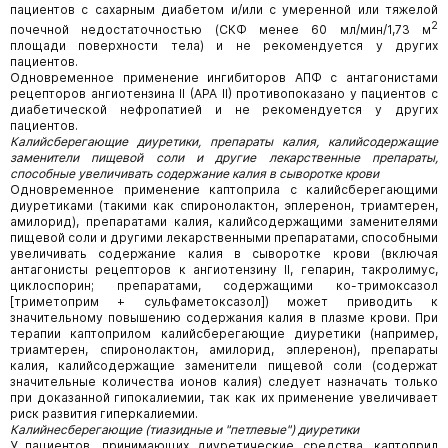
пациентов с сахарным диабетом и/или с умеренной или тяжелой
2
почечной недостаточностью (СКФ менее 60 мл/мин/1,73 м
площади поверхности тела) и не рекомендуется у других
пациентов.
Одновременное применение ингибиторов АПФ с антагонистами
рецепторов ангиотензина II (АРА II) противопоказано у пациентов с
диабетической нефропатией и не рекомендуется у других
пациентов.
Калийсберегающие диуретики, препараты калия, калийсодержащие
заменители пищевой соли и другие лекарственные препараты,
способные увеличивать содержание калия в сыворотке крови
Одновременное применение каптоприла с калийсберегающими
диуретиками (такими как спиронолактон, эплеренон, триамтерен,
амилорид), препаратами калия, калийсодержащими заменителями
пищевой соли и другими лекарственными препаратами, способными
увеличивать содержание калия в сыворотке крови (включая
антагонисты рецепторов к ангиотензину II, гепарин, такролимус,
циклоспорин; препаратами, содержащими ко-тримоксазол
[триметоприм + сульфаметоксазол]) может приводить к
значительному повышению содержания калия в плазме крови. При
терапии каптоприлом калийсберегающие диуретики (например,
триамтерен, спиронолактон, амилорид, эплеренон), препараты
калия, калийсодержащие заменители пищевой соли (содержат
значительные количества ионов калия) следует назначать только
при доказанной гипокалиемии, так как их применение увеличивает
риск развития гиперкалиемии.
Калийнесберегающие (тиазидные и "петлевые") диуретики
У пациентов, принимающих диуретические средства, каптоприл