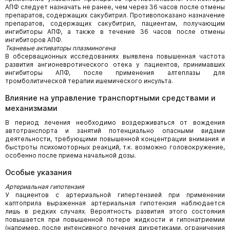
АПФ следует назначать не ранее, чем через 36 часов после отмены
препаратов, содержащих сакубитрил. Противопоказано назначение
препаратов, содержащих сакубитрил, пациентам, получающим
ингибиторы АПФ, а также в течение 36 часов после отмены
ингибиторов АПФ.
Тканевые активаторы плазминогена
В обсервационных исследованиях выявлена повышенная частота
развития ангионевротического отека у пациентов, принимавших
ингибиторы АПФ, после применения алтеплазы для
тромболитической терапии ишемического инсульта.
Влияние на управление транспортными средствами и
механизмами
В период лечения необходимо воздерживаться от вождения
автотранспорта и занятий потенциально опасными видами
деятельности, требующими повышенной концентрации внимания и
быстроты психомоторных реакций, т.к. возможно головокружение,
особенно после приема начальной дозы.
Особые указания
Артериальная гипотензия
У пациентов с артериальной гипертензией при применении
каптоприла выраженная артериальная гипотензия наблюдается
лишь в редких случаях. Вероятность развития этого состояния
повышается при повышенной потере жидкости и гипонатриемии
(например, после интенсивного лечения диуретиками, ограничения