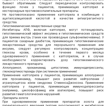
бывают обратимыми. Следует периодически контролировать
функцию почек у пациентов, принимающих каптоприл и
нестероидные противовоспалительные препараты.
Не противопоказано применение каптоприла в комбинации с
ацетилсалициловой кислотой в качестве антиагрегантного
средства.
Гипогликемические лекарственные средства
Ингибиторы АПФ, включая каптоприл, могут потенцировать
гипогликемический эффект инсулина и гипогликемических средств
для приема внутрь (таких как производные сульфонилмочевины). У
пациентов сахарным диабетом, принимающих гипогликемические
лекарственные средства для перорального применения или
инсулин, следует регулярно контролировать концентрацию
глюкозы крови, особенно в течение первого месяца
одновременного применения с каптоприлом, и в случае
необходимости корректировать дозу гипогликемического
лекарственного препарата.
Аллопуринол, прокаинамид, цитостатики, иммунодепрессанты,
глюкокортикостероиды (при системном применении)
Применение каптоприла у пациентов, принимающих аллопуринол
или прокаинамид, повышает риск развития нейтропении /
агранулоцитоза и/или синдрома СтивенсаДжонсона. Применение
каптоприла у пациентов, принимающих иммунодепрессанты
(например, циклофосфамид или азатиоприн), повышает риск
развития гематологических нарушений.
Препараты золота
При одновременном применении препаратов золота для
парентерального введения (натрия ауротиомалат) и ингибиторов