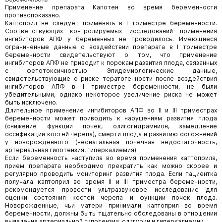
Применение препарата Капотен во время беременности
противопоказано.
Каптоприл не следует применять в I триместре беременности.
Соответствующих контролируемых исследований применения
ингибиторов АПФ у беременных не проводилось. Имеющиеся
ограниченные данные о воздействии препарата в I триместре
беременности свидетельствуют о том, что применение
ингибиторов АПФ не приводит к порокам развития плода, связанных
с фетотоксичностью. Эпидемиологические данные,
свидетельствующие о риске тератогенности после воздействия
ингибиторов АПФ в I триместре беременности, не были
убедительными, однако некоторое увеличение риска не может
быть исключено.
Длительное применение ингибиторов АПФ во II и III триместрах
беременности может приводить к нарушениям развития плода
(снижение функции почек, олигогидрамнион, замедление
оссификации костей черепа), смерти плода и развитию осложнений
у новорожденного (неонатальная почечная недостаточность,
артериальная гипотензия, гиперкалиемия).
Если беременность наступила во время применения каптоприла,
прием препарата необходимо прекратить как можно скорее и
регулярно проводить мониторинг развития плода. Если пациентка
получала каптоприл во время II и III триместра беременности,
рекомендуется провести ультразвуковое исследование для
оценки состояния костей черепа и функции почек плода.
Новорожденные, чьи матери принимали каптоприл во время
беременности, должны быть тщательно обследованы в отношении
выявления артериальной гипотензии, олигурии и гиперкалиемии.