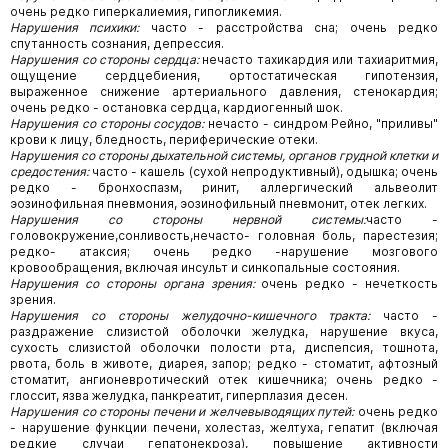
очень редко гиперкалиемия, гипогликемия.
Нарушения психики:
часто - расстройства сна; очень редко
спутанность сознания, депрессия.
Нарушения со стороны сердца:
нечасто тахикардия или тахиаритмия,
ощущение сердцебиения, ортостатическая гипотензия,
выраженное снижение артериального давления, стенокардия;
очень редко - остановка сердца, кардиогенный шок.
Нарушения со стороны сосудов:
нечасто - синдром Рейно, "приливы"
крови к лицу, бледность, периферические отеки.
Нарушения со стороны дыхательной системы, органов грудной клетки и
средостения:
часто - кашель (сухой непродуктивный), одышка; очень
редко - бронхоспазм, ринит, аллергический альвеолит
эозинофильная пневмония, эозинофильный пневмонит, отек легких.
Нарушения со стороны нервной системы:
часто -
головокружение,сонливость,нечасто- головная боль, парестезия;
редко- атаксия; очень редко -нарушение мозгового
кровообращения, включая инсульт и синкопальные состояния.
Нарушения со стороны органа зрения:
очень редко - нечеткость
зрения.
Нарушения со стороны желудочно-кишечного тракта:
часто -
раздражение слизистой оболочки желудка, нарушение вкуса,
сухость слизистой оболочки полости рта, диспепсия, тошнота,
рвота, боль в животе, диарея, запор; редко - стоматит, афтозный
стоматит, ангионевротический отек кишечника; очень редко -
глоссит, язва желудка, панкреатит, гиперплазия десен.
Нарушения со стороны печени и желчевыводящих путей:
очень редко
- нарушение функции печени, холестаз, желтуха, гепатит (включая
редкие случаи гепатонекроза), повышение активности