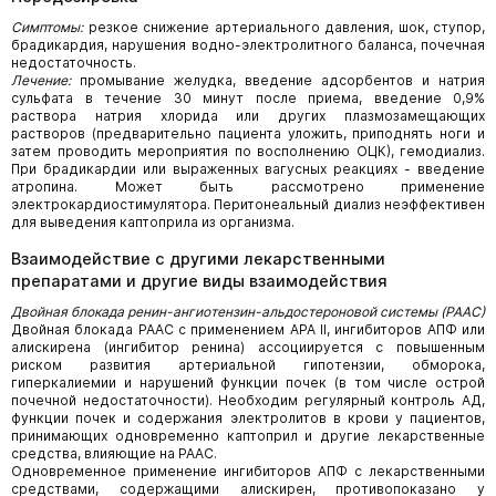
Симптомы:
резкое снижение артериального давления, шок, ступор,
брадикардия, нарушения водно-электролитного баланса, почечная
недостаточность.
Лечение:
промывание желудка, введение адсорбентов и натрия
сульфата в течение 30 минут после приема, введение 0,9%
раствора натрия хлорида или других плазмозамещающих
растворов (предварительно пациента уложить, приподнять ноги и
затем проводить мероприятия по восполнению ОЦК), гемодиализ.
При брадикардии или выраженных вагусных реакциях - введение
атропина. Может быть рассмотрено применение
электрокардиостимулятора. Перитонеальный диализ неэффективен
для выведения каптоприла из организма.
Взаимодействие с другими лекарственными
препаратами и другие виды взаимодействия
Двойная блокада ренин-ангиотензин-альдостероновой системы (РААС)
Двойная блокада РААС с применением АРА II, ингибиторов АПФ или
алискирена (ингибитор ренина) ассоциируется с повышенным
риском развития артериальной гипотензии, обморока,
гиперкалиемии и нарушений функции почек (в том числе острой
почечной недостаточности). Необходим регулярный контроль АД,
функции почек и содержания электролитов в крови у пациентов,
принимающих одновременно каптоприл и другие лекарственные
средства, влияющие на РААС.
Одновременное применение ингибиторов АПФ с лекарственными
средствами, содержащими алискирен, противопоказано у