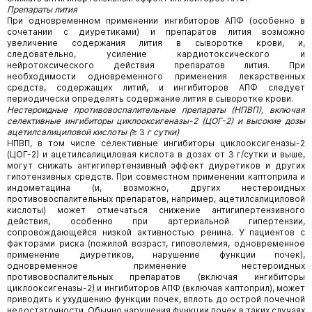
Препараты лития
При одновременном применении ингибиторов АПФ (особенно в
сочетании с диуретиками) и препаратов лития возможно
увеличение содержания лития в сыворотке крови, и,
следовательно, усиление кардиотоксического и
нейротоксического действия препаратов лития. При
необходимости одновременного применения лекарственных
средств, содержащих литий, и ингибиторов АПФ следует
периодически определять содержание лития в сыворотке крови.
Нестероидные противовоспалительные препараты (НПВП), включая
селективные ингибиторы циклооксигеназы-2 (ЦОГ-2) и высокие дозы
ацетилсалициловой кислоты (
≥ 3
г сутки)
НПВП, в том числе селективные ингибиторы циклооксигеназы-2
(ЦОГ-2) и ацетилсалициловая кислота в дозах от 3 г/сутки и выше,
могут снижать антигипертензивный эффект диуретиков и других
гипотензивных средств. При совместном применении каптоприла и
индометацина (и, возможно, других нестероидных
противовоспалительных препаратов, например, ацетилсалициловой
кислоты) может отмечаться снижение антигипертензивного
действия, особенно при артериальной гипертензии,
сопровождающейся низкой активностью ренина. У пациентов с
факторами риска (пожилой возраст, гиповолемия, одновременное
применение диуретиков, нарушение функции почек),
одновременное применение нестероидных
противовоспалительных препаратов (включая ингибиторы
циклооксигеназы-2) и ингибиторов АПФ (включая каптоприл), может
приводить к ухудшению функции почек, вплоть до острой почечной
недостаточности. Обычно нарушения функции почек в таких случаях