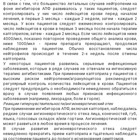
В связи с тем, что большинство летальных случаев нейтропении на
фоне ингибиторов АПФ развивалось у таких пациентов, следует
контролировать у них число лейкоцитов крови перед началом
лечения, в первые 3 месяца - каждые 2 недели, затем - каждые 2
месяца. У всех пациентов следует ежемесячно контролировать
число лейкоцитов в крови в первые 3 месяца после начала терапии
каптоприлом, затем - каждые 2 месяца. Если число лейкоцитов ниже
4000/мкл, показано повторное проведение общего анализа крови,
ниже 1000/мкл - прием препарата прекращают, продолжая
наблюдение за пациентом. Обычно восстановление числа
нейтрофилов происходит в течение 2-х недель после отмены
каптоприла.
У некоторых пациентов развились серьезные инфекционные
заболевания, которые в ряде случаев не отвечали на интенсивную
терапию антибиотиками. При применении каптоприла у пациентов с
высоким риском нейтропении/агранулоцитоза рекомендуется
регулярный контроль количества лейкоцитов в крови. Пациентов
следует предупредить о необходимости немедленно обратиться к
врачу в случае появления любых признаков инфекционного
заболевания (например, лихорадки, боли в горле).
Реакции гиперчувствительности/ангионевротический отек
При применении ингибиторов АПФ, включая каптоприл, наблюдались
редкие случаи ангионевротического отека лица, конечностей, губ,
языка, голосовых складок и/или гортани. Ангионевротический отек
может развиться в любое время в процессе лечения.
В случае развития ангионевротического отека следует
немедленно прекратить прием каптоприла и тщательно наблюдать
за состоянием пациента до полного исчезновения симптомов.