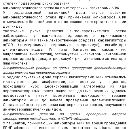
степени подвержены риску развития
ангионевротического отека на фоне терапии ингибиторами АПФ.
У представителей негроидной расы случаи развития
ангионевротического отека при применении ингибиторов АПФ
отмечались с большей частотой по сравнению с представителями
других рас.
Увеличение риска развития ангионевротического отека
наблюдалось у пациентов, одновременно принимающих
ингибиторы АПФ и такие лекарственные средства, как ингибиторы
mTOR (темсиролимус, сиролимус, эверолимус), ингибиторы
дипептидилпептидазы IV типа (ситаглиптин, саксаглиптин,
вилдаглиптин, линаглиптин), эстрамустин, ингибиторы нейтральной
эндопептидазы (рацекадотрил, сакубитрил) и тканевые активаторы
плазминогена.
Анафилактоидные реакции во время проведения десенсибилизации
аллергеном из яда перепончатокрылых
В редких случаях на фоне терапии ингибиторами АПФ отмечались
жизнеугрожающие анафилактоидные реакции у пациентов,
проходящих курс десенсибилизации аллергеном из яда
перепончатокрылых. таких пациентов данные реакции удалось
предотвратить путем временного прекращения терапии
ингибитором АПФ до начала проведения десенсибилизации.
Следует избегать применения каптоприла у пациентов, получающих
иммунотерапию пчелиным ядом.
Анафипактоидные реакции во время проведения афереза
липопротеинов низкой плотности (ЛПНП-афереза)
У пациентов, принимающих ингибиторы АПФ во время проведения
ЛПНП-афереза с использованием декстран сульфата, редко