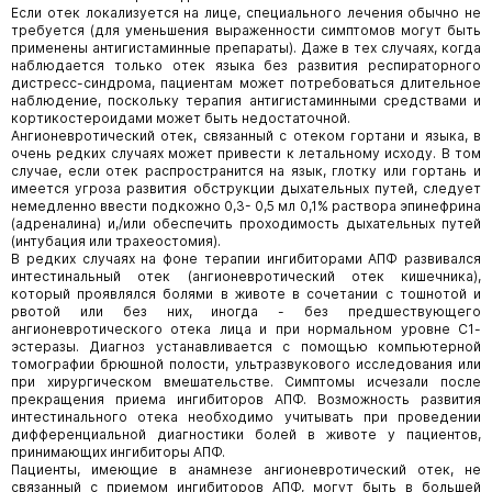
Если отек локализуется на лице, специального лечения обычно не
требуется (для уменьшения выраженности симптомов могут быть
применены антигистаминные препараты). Даже в тех случаях, когда
наблюдается только отек языка без развития респираторного
дистресс-синдрома, пациентам может потребоваться длительное
наблюдение, поскольку терапия антигистаминными средствами и
кортикостероидами может быть недостаточной.
Ангионевротический отек, связанный с отеком гортани и языка, в
очень редких случаях может привести к летальному исходу. В том
случае, если отек распространится на язык, глотку или гортань и
имеется угроза развития обструкции дыхательных путей, следует
немедленно ввести подкожно 0,3- 0,5 мл 0,1% раствора эпинефрина
(адреналина) и,/или обеспечить проходимость дыхательных путей
(интубация или трахеостомия).
В редких случаях на фоне терапии ингибиторами АПФ развивался
интестинальный отек (ангионевротический отек кишечника),
который проявлялся болями в животе в сочетании с тошнотой и
рвотой или без них, иногда - без предшествующего
ангионевротического отека лица и при нормальном уровне С1-
эстеразы. Диагноз устанавливается с помощью компьютерной
томографии брюшной полости, ультразвукового исследования или
при хирургическом вмешательстве. Симптомы исчезали после
прекращения приема ингибиторов АПФ. Возможность развития
интестинального отека необходимо учитывать при проведении
дифференциальной диагностики болей в животе у пациентов,
принимающих ингибиторы АПФ.
Пациенты, имеющие в анамнезе ангионевротический отек, не
связанный с приемом ингибиторов АПФ, могут быть в большей