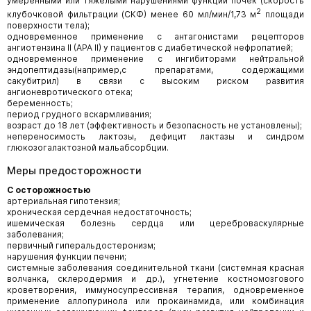
умеренными или тяжелыми нарушениями функции почек (скорость
2
клубочковой фильтрации (СКФ) менее 60 мл/мин/1,73 м
площади
поверхности тела);
одновременное применение с антагонистами рецепторов
ангиотензина II (АРА II) у пациентов с диабетической нефропатией;
одновременное применение с ингибиторами нейтральной
эндопептидазы(например,с препаратами, содержащими
сакубитрил) в связи с высоким риском развития
ангионевротического отека;
беременность;
период грудного вскармливания;
возраст до 18 лет (эффективность и безопасность не установлены);
непереносимость лактозы, дефицит лактазы и синдром
глюкозогалактозной мальабсорбции.
Меры предосторожности
С осторожностью
артериальная гипотензия;
хроническая сердечная недостаточность;
ишемическая болезнь сердца или цереброваскулярные
заболевания;
первичный гиперальдостеронизм;
нарушения функции печени;
системные заболевания соединительной ткани (системная красная
волчанка, склеродермия и др.), угнетение костномозгового
кроветворения, иммуносупрессивная терапия, одновременное
применение аллопуринола или прокаинамида, или комбинация