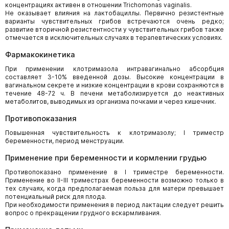
концентрациях активен в отношении Trichomonas vaginalis.
Не оказывает влияния на лактобациллы. Первично резистентные
варианты чувствительных грибов встречаются очень редко;
развитие вторичной резистентности у чувствительных грибов также
отмечается в исключительных случаях в терапевтических условиях.
Фармакокинетика
При применении клотримазола интравагинально абсорбция
составляет 3-10% введенной дозы. Высокие концентрации в
вагинальном секрете и низкие концентрации в крови сохраняются в
течение 48-72 ч. В печени метаболизируется до неактивных
метаболитов, выводимых из организма почками и через кишечник.
Противопоказания
Повышенная чувствительность к клотримазолу; I триместр
беременности, период менструации.
Применение при беременности и кормлении грудью
Противопоказано применение в I триместре беременности.
Применение во II-III триместрах беременности возможно только в
тех случаях, когда предполагаемая польза для матери превышает
потенциальный риск для плода.
При необходимости применения в период лактации следует решить
вопрос о прекращении грудного вскармливания.