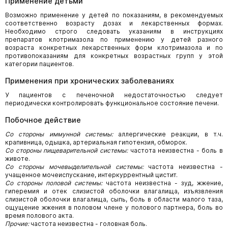
Применение детьми
Возможно применение у детей по показаниям, в рекомендуемых
соответственно возрасту дозах и лекарственных формах.
Необходимо строго следовать указаниям в инструкциях
препаратов клотримазола по применению у детей разного
возраста конкретных лекарственных форм клотримазола и по
противопоказаниям для конкретных возрастных групп у этой
категории пациентов.
Применения при хронических заболеваниях
У пациентов с печеночной недостаточностью следует
периодически контролировать функциональное состояние печени.
Побочное действие
Со стороны иммунной системы:
аллергические реакции, в т.ч.
крапивница, одышка, артериальная гипотензия, обморок.
Со стороны пищеварительной системы:
частота неизвестна - боль в
животе.
Со стороны мочевыделительной системы:
частота неизвестна -
учащенное мочеиспускание, интеркуррентный цистит.
Со стороны половой системы:
частота неизвестна - зуд, жжение,
гиперемия и отек слизистой оболочки влагалища, изъязвления
слизистой оболочки влагалища, сыпь, боль в области малого таза,
ощущение жжения в половом члене у полового партнера, боль во
время полового акта.
Прочие:
частота неизвестна - головная боль.