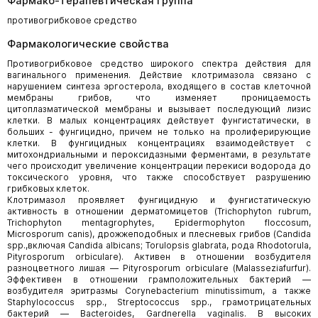
Фармако-терапевтическая группа
противогрибковое средство
Фармакологические свойства
Противогрибковое средство широкого спектра действия для
вагинального применения. Действие клотримазола связано с
нарушением синтеза эргостерола, входящего в состав клеточной
мембраны грибов, что изменяет проницаемость
цитоплазматической мембраны и вызывает последующий лизис
клетки. В малых концентрациях действует фунгистатически, в
больших - фунгицидно, причем не только на пролиферирующие
клетки. В фунгицидных концентрациях взаимодействует с
митохондриальными и пероксидазными ферментами, в результате
чего происходит увеличение концентрации перекиси водорода до
токсического уровня, что также способствует разрушению
грибковых клеток.
Клотримазол проявляет фунгицидную и фунгистатическую
активность в отношении дерматомицетов (Trichophyton rubrum,
Trichophyton mentagrophytes, Epidermophyton floccosum,
Microsporum canis), дрожжеподобных и плесневых грибов (Candida
spp.,включая Candida albicans; Torulopsis glabrata, рода Rhodotorula,
Pityrosporum orbiculare). Активен в отношении возбудителя
разноцветного лишая — Pityrosporum orbiculare (Malasseziafurfur).
Эффективен в отношении грамположительных бактерий —
возбудителя эритразмы Corynebacterium minutissimum, а также
Staphylococcus spp., Streptococcus spp., грамотрицательных
бактерий — Bacteroides, Gardnerella vaginalis. В высоких