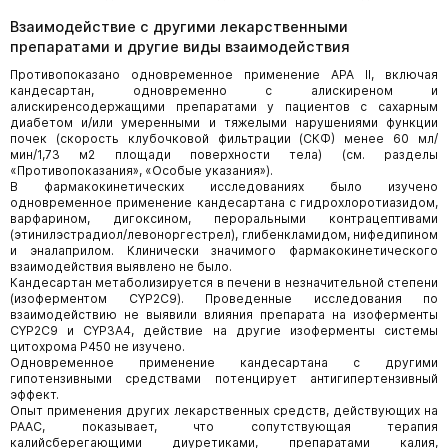
Взаимодействие с другими лекарственными
препаратами и другие виды взаимодействия
Противопоказано одновременное применение АРА II, включая
кандесартан, одновременно с алискиреном и
алискиренсодержащими препаратами у пациентов с сахарным
диабетом и/или умеренными и тяжелыми нарушениями функции
почек (скорость клубочковой фильтрации (СКФ) менее 60 мл/
мин/1,73 м2 площади поверхности тела) (см. разделы
«Противопоказания», «Особые указания»).
В фармакокинетических исследованиях было изучено
одновременное применение кандесартана с гидрохлоротиазидом,
варфарином, дигоксином, пероральными контрацептивами
(этинилэстрадиол/левоноргестрел), глибенкламидом, нифедипином
и эналаприлом. Клинически значимого фармакокинетического
взаимодействия выявлено не было.
Кандесартан метаболизируется в печени в незначительной степени
(изоферментом CYP2C9). Проведенные исследования по
взаимодействию не выявили влияния препарата на изоферменты
CYP2C9 и CYP3A4, действие на другие изоферменты системы
цитохрома Р450 не изучено.
Одновременное применение кандесартана с другими
гипотензивными средствами потенцирует антигипертензивный
эффект.
Опыт применения других лекарственных средств, действующих на
РААС, показывает, что сопутствующая терапия
калийсберегающими диуретиками, препаратами калия,