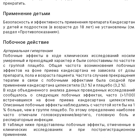
прекратить.
Применение детьми
Безопасность и эффективность применения препарата Кандесартан
у детей и подростков (в возрасте до 18 лет) не установлены (см.
раздел «Противопоказания»).
Побочное действие
Артериальная гипертензия
Побочные эффекты в ходе клинических исследований носили
умеренный и преходящий характер и были сопоставимы по частоте
с группой плацебо. Общая частота возникновения побочных
эффектов на фоне приема кандесартана не зависела от дозы
препарата, пола и возраста пациента. Частота случаев прекращения
терапии в связи с побочными эффектами была сходной при
применении кандесартана цилексетила (3,1 %) и плацебо (3,2 %).
В ходе объединенного анализа данных проведенных исследований
сообщалось о следующих побочных эффектах, часто (>1/100)
встречавшихся на фоне приема кандесартана цилексетила.
Описанные побочные эффекты наблюдались с частотой хотя бы на 1
% больше, чем в группе плацебо. По этому определению наиболее
часто отмечали головокружение/вертиго, головную боль и
респираторные инфекции.
В таблице ниже представлены побочные эффекты, отмеченные в
клинических исследованиях и при пострегистрационном
применении.