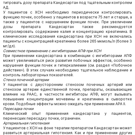
титровать дозу препарата Кандесартан под тщательным контролем
АД.
У пациентов с ХСН необходимо периодически контролировать
функцию почек, особенно у пациентов в возрасте 75 лет и старше, а
также у пациентов с нарушением функции почек. При увеличении
дозы препарата Кандесартан также рекомендуется
контролировать содержание калия и концентрацию креатинина. В
клинические исследования кандесартана при ХСН не включались
пациенты с концентрацией креатинина более 265 мкмоль/л (более 3
мг/дл).
Совместное применение с ингибиторами АПФ при ХСН
При применении кандесартана в комбинации с ингибиторами АПФ
может увеличиваться риск развития побочных эффектов, особенно
нарушения функции почек и гиперкалиемии (см. раздел «Побочное
действие»). В этих случаях необходимо тщательное наблюдение и
контроль лабораторных показателей.
Стеноз почечной артерии
У пациентов с двусторонним стенозом почечных артерий или
стенозом артерии единственной почки, препараты, оказывающие
влияние на РААС, в частности ингибиторы АПФ, могут вызывать
повышение концентрации мочевины и креатинина в сыворотке
крови. Подобные эффекты можно ожидать при применении АРА II.
Пересадка почки
Клинический опыт применения кандесартана у пациентов,
перенесших пересадку почки, ограничен.
Артериальная гипотензия
У пациентов с ХСН на фоне терапии препаратом Кандесартан может
развиться артериальная гипотензия. Как и при применении других