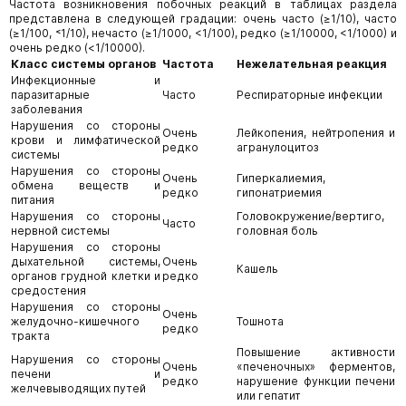
Частота возникновения побочных реакций в таблицах раздела
представлена в следующей градации: очень часто (≥1/10), часто
(≥1/100, ˂1/10), нечасто (≥1/1000, <1/100), редко (≥1/10000, <1/1000) и
очень редко (<1/10000).
Класс системы органов
Частота
Нежелательная реакция
Инфекционные и
паразитарные
Часто
Респираторные инфекции
заболевания
Нарушения со стороны
Очень
Лейкопения, нейтропения и
крови и лимфатической
редко
агранулоцитоз
системы
Нарушения со стороны
Очень
Гиперкалиемия,
обмена веществ и
редко
гипонатриемия
питания
Нарушения со стороны
Головокружение/вертиго,
Часто
нервной системы
головная боль
Нарушения со стороны
дыхательной системы,
Очень
Кашель
органов грудной клетки и
редко
средостения
Нарушения со стороны
Очень
желудочно-кишечного
Тошнота
редко
тракта
Повышение активности
Нарушения со стороны
Очень
«печеночных» ферментов,
печени и
редко
нарушение функции печени
желчевыводящих путей
или гепатит