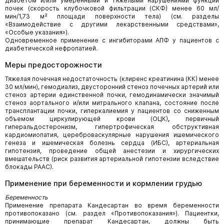
диабетом и/или умеренными и тяжелыми нарушениями функции
почек (скорость клубочковой фильтрации (СКФ) менее 60 мл/
мин/1,73 м² площади поверхности тела) (см. разделы
«Взаимодействие с другими лекарственными средствами»,
«Особые указания»).
Одновременное применение с ингибиторами АПФ у пациентов с
диабетической нефропатией.
Меры предосторожности
Тяжелая почечная недостаточность (клиренс креатинина (КК) менее
30 мл/мин), гемодиализ, двусторонний стеноз почечных артерий или
стеноз артерии единственной почки, гемодинамически значимый
стеноз аортального и/или митрального клапана, состояние после
трансплантации почки, гиперкалиемия у пациентов со сниженным
объемом циркулирующей крови (ОЦК)
,
первичный
гиперальдостеронизм, гипертрофическая обструктивная
кардиомиопатия, цереброваскулярные нарушения ишемического
генеза и ишемическая болезнь сердца (ИБС), артериальная
гипотензия, проведение общей анестезии и хирургических
вмешательств (риск развития артериальной гипотензии вследствие
блокады РААС).
Применение при беременности и кормлении грудью
Беременность
Применение препарата Кандесартан во время беременности
противопоказано (см. раздел «Противопоказания»). Пациентки,
принимающие препарат Кандесартан, должны быть