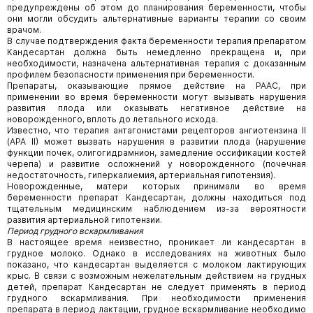
предупреждены об этом до планирования беременности, чтобы
они могли обсудить альтернативные варианты терапии со своим
врачом.
В случае подтверждения факта беременности терапия препаратом
Кандесартан должна быть немедленно прекращена и, при
необходимости, назначена альтернативная терапия с доказанным
профилем безопасности применения при беременности.
Препараты, оказывающие прямое действие на РААС, при
применении во время беременности могут вызывать нарушения
развития плода или оказывать негативное действие на
новорожденного, вплоть до летального исхода.
Известно, что терапия антагонистами рецепторов ангиотензина II
(АРА II) может вызвать нарушения в развитии плода (нарушение
функции почек, олигогидрамнион, замедление оссификации костей
черепа) и развитие осложнений у новорожденного (почечная
недостаточность, гиперкалиемия, артериальная гипотензия).
Новорожденные, матери которых принимали во время
беременности препарат Кандесартан, должны находиться под
тщательным медицинским наблюдением из-за вероятности
развития артериальной гипотензии.
Период грудного вскармливания
В настоящее время неизвестно, проникает ли кандесартан в
грудное молоко. Однако в исследованиях на животных было
показано, что кандесартан выделяется с молоком лактирующих
крыс. В связи с возможным нежелательным действием на грудных
детей, препарат Кандесартан не следует применять в период
грудного вскармливания. При необходимости применения
препарата в период лактации, грудное вскармливание необходимо