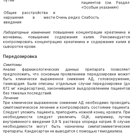
путей
пациентов (см. Раздел
«Особые указания»)
Общие расстройства и
нарушения в месте
Очень редко
Слабость
введения
Лабораторные изменения:
повышение концентрации креатинина и
мочевины, повышение содержания калия. Рекомендуется
контролировать концентрацию креатинина и содержание калия в
сыворотке крови.
Передозировка
Симптомы
Анализ фармакологических данных препарата позволяет
предположить, что основным проявлением передозировки может
быть клинически выраженное снижение АД, головокружение,
тахикардия. Были описаны отдельные случаи передозировки (до
672 мг кандесартана), закончившиеся выздоровлением пациентов
без тяжелых последствий.
Лечение
При клинически выраженном снижении АД необходимо проводить
симптоматическое лечение и контролировать состояние пациента.
Следует уложить пациента, приподнять ножной конец кровати. При
необходимости следует увеличить ОЦК, например, путем
внутривенного введения 0,9 % раствора хлорида натрия. В случае
необходимости могут быть назначены симпатомиметические
препараты. Кандесартан не выводится с помощью гемодиализа.