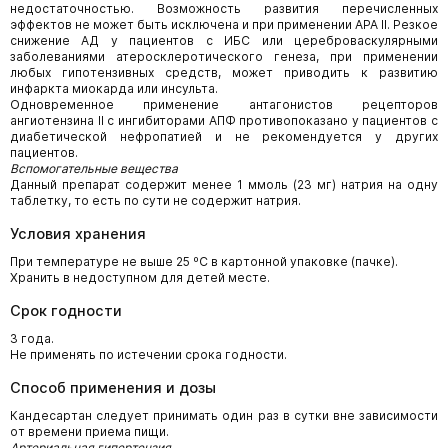
недостаточностью. Возможность развития перечисленных
эффектов не может быть исключена и при применении АРА II. Резкое
снижение АД у пациентов с ИБС или цереброваскулярными
заболеваниями атеросклеротического генеза, при применении
любых гипотензивных средств, может приводить к развитию
инфаркта миокарда или инсульта.
Одновременное применение антагонистов рецепторов
ангиотензина II с ингибиторами АПФ противопоказано у пациентов с
диабетической нефропатией и не рекомендуется у других
пациентов.
Вспомогательные вещества
Данный препарат содержит менее 1 ммоль (23 мг) натрия на одну
таблетку, то есть по сути не содержит натрия.
Условия хранения
При температуре не выше 25 ºС в картонной упаковке (пачке).
Хранить в недоступном для детей месте.
Срок годности
3 года.
Не применять по истечении срока годности.
Способ применения и дозы
Кандесартан следует принимать один раз в сутки вне зависимости
от времени приема пищи.
Артериальная гипертензия