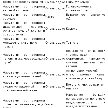
обмена веществ и питания
Очень редко
Гипонатриемия
Нарушения со стороны
Головокружение,
Очень редко
нервной системы
головная боль
Нарушения со стороны
Выраженное снижение
Часто
сосудов
АД
Нарушения со стороны
дыхательной системы,
Очень редко
Кашель
органов грудной клетки и
средостения
Нарушения со стороны
желудочно-кишечного
Очень редко
Тошнота
тракта
Повышение активности
Нарушения со стороны
«печеночных»
печени и желчевыводящих
Очень редко
ферментов, нарушение
путей
функции печени или
гепатит
Ангионевротический
Нарушения со стороны
Очень редко
отек, кожная сыпь,
кожи и подкожных тканей
крапивница, кожный зуд
Нарушения со стороны
Боль в спине, артралгия,
скелетно-мышечной и
Очень редко
миалгия
соединительной ткани
Нарушение функции
почек, включая почечную
Нарушения со стороны
недостаточность у
почек и мочевыводящих
Часто
предрасположенных