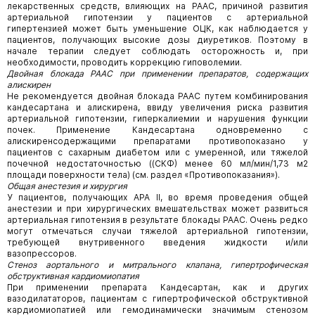
лекарственных средств, влияющих на РААС, причиной развития
артериальной гипотензии у пациентов с артериальной
гипертензией может быть уменьшение ОЦК, как наблюдается у
пациентов, получающих высокие дозы диуретиков. Поэтому в
начале терапии следует соблюдать осторожность и, при
необходимости, проводить коррекцию гиповолемии.
Двойная блокада РААС при применении препаратов, содержащих
алискирен
Не рекомендуется двойная блокада РААС путем комбинирования
кандесартана и алискирена, ввиду увеличения риска развития
артериальной гипотензии, гиперкалиемии и нарушения функции
почек. Применение Кандесартана одновременно с
алискиренсодержащими препаратами противопоказано у
пациентов с сахарным диабетом или с умеренной, или тяжелой
почечной недостаточностью ((СКФ) менее 60 мл/мин/1,73 м2
площади поверхности тела) (см. раздел «Противопоказания»).
Общая анестезия и хирургия
У пациентов, получающих АРА II, во время проведения общей
анестезии и при хирургических вмешательствах может развиться
артериальная гипотензия в результате блокады РААС. Очень редко
могут отмечаться случаи тяжелой артериальной гипотензии,
требующей внутривенного введения жидкости и/или
вазопрессоров.
Стеноз аортального и митрального клапана, гипертрофическая
обструктивная кардиомиопатия
При применении препарата Кандесартан, как и других
вазодилататоров, пациентам с гипертрофической обструктивной
кардиомиопатией или гемодинамически значимым стенозом