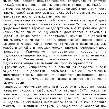
снижением общего периферического сопротивления сосудов
(ОПСС), без изменения частоты сердечных сокращений (ЧСС). Не
отмечалось случаев выраженной артериальной гипотензии после
приема первой дозы препарата, а также эффекта отмены (синдром
«рикошета») после прекращения терапии.
Начало антигипертензивного действия после приема первой дозы
кандесартана обычно развивается в течение 2-х часов. На фоне
продолжающейся терапии кандесартаном в фиксированной дозе
максимальное снижение АД обычно достигается в течение 4
недель и сохраняется на протяжении лечения. Кандесартан,
принимаемый один раз в сутки, обеспечивает эффективное и
плавное снижение АД в течение 24 часов с незначительными
колебаниями АД в интервалах между приемами очередной дозы
препарата. Применение кандесартана совместно с
гидрохлоротиазидом приводит к усилению антигипертензивного
эффекта. Совместное применение кандесартана и
гидрохлоротиазида (или амлодипина) хорошо переносится.
Эффективность кандесартана не зависит от возраста и пола
пациентов. Кандесартан оказывает менее выраженный
антигипертензивный эффект у пациентов негроидной расы
(популяция с преимущественно низкой активностью ренина в
плазме крови).
Кандесартан увеличивает почечный кровоток и не изменяет или же
повышает скорость клубочковой фильтрации (СКФ), тогда как
почечное сосудистое сопротивление и фильтрационная фракция
снижаются. Прием кандесартана в дозе 8-16 мг в течение
12 недель не оказывает негативного влияния на концентрацию
глюкозы и липидный профиль у пациентов с артериальной