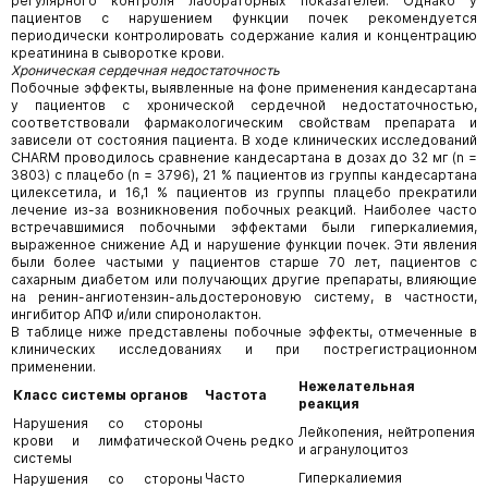
регулярного контроля лабораторных показателей. Однако у
пациентов с нарушением функции почек рекомендуется
периодически контролировать содержание калия и концентрацию
креатинина в сыворотке крови.
Хроническая сердечная недостаточность
Побочные эффекты, выявленные на фоне применения кандесартана
у пациентов с хронической сердечной недостаточностью,
соответствовали фармакологическим свойствам препарата и
зависели от состояния пациента. В ходе клинических исследований
CHARM проводилось сравнение кандесартана в дозах до 32 мг (n =
3803) с плацебо (n = 3796), 21 % пациентов из группы кандесартана
цилексетила, и 16,1 % пациентов из группы плацебо прекратили
лечение из-за возникновения побочных реакций. Наиболее часто
встречавшимися побочными эффектами были гиперкалиемия,
выраженное снижение АД и нарушение функции почек. Эти явления
были более частыми у пациентов старше 70 лет, пациентов с
сахарным диабетом или получающих другие препараты, влияющие
на ренин-ангиотензин-альдостероновую систему, в частности,
ингибитор АПФ и/или спиронолактон.
В таблице ниже представлены побочные эффекты, отмеченные в
клинических исследованиях и при пострегистрационном
применении.
Нежелательная
Класс системы органов
Частота
реакция
Нарушения со стороны
Лейкопения, нейтропения
крови и лимфатической
Очень редко
и агранулоцитоз
системы
Часто
Гиперкалиемия
Нарушения со стороны