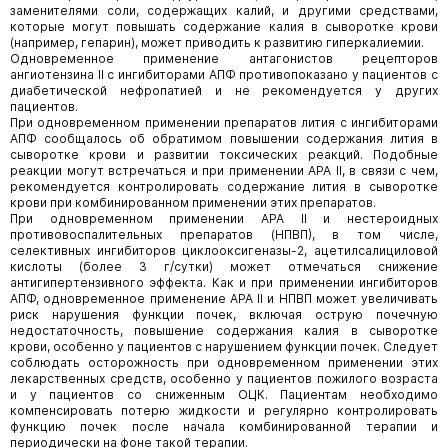
заменителями соли, содержащих калий, и другими средствами,
которые могут повышать содержание калия в сыворотке крови
(например, гепарин), может приводить к развитию гиперкалиемии.
Одновременное применение антагонистов рецепторов
ангиотензина II с ингибиторами АПФ противопоказано у пациентов с
диабетической нефропатией и не рекомендуется у других
пациентов.
При одновременном применении препаратов лития с ингибиторами
АПФ сообщалось об обратимом повышении содержания лития в
сыворотке крови и развитии токсических реакций. Подобные
реакции могут встречаться и при применении АРА II, в связи с чем,
рекомендуется контролировать содержание лития в сыворотке
крови при комбинированном применении этих препаратов.
При одновременном применении АРА II и нестероидных
противовоспалительных препаратов (НПВП), в том числе,
селективных ингибиторов циклооксигеназы-2, ацетилсалициловой
кислоты (более 3 г/сутки) может отмечаться снижение
антигипертензивного эффекта. Как и при применении ингибиторов
АПФ, одновременное применение АРА II и НПВП может увеличивать
риск нарушения функции почек, включая острую почечную
недостаточность, повышение содержания калия в сыворотке
крови, особенно у пациентов с нарушением функции почек. Следует
соблюдать осторожность при одновременном применении этих
лекарственных средств, особенно у пациентов пожилого возраста
и у пациентов со сниженным ОЦК. Пациентам необходимо
компенсировать потерю жидкости и регулярно контролировать
функцию почек после начала комбинированной терапии и
периодически на фоне такой терапии.