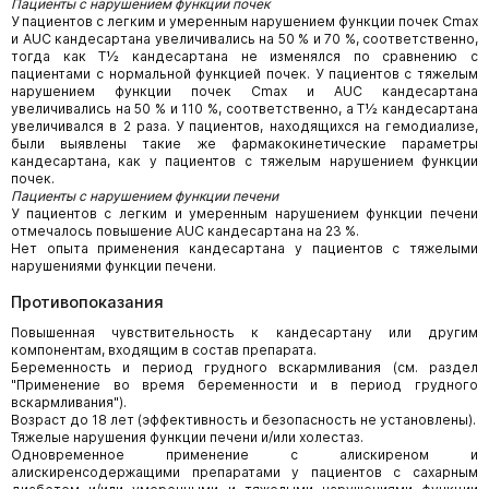
Пациенты с нарушением функции почек
У пациентов с легким и умеренным нарушением функции почек Cmax
и AUC кандесартана увеличивались на 50 % и 70 %, соответственно,
тогда как Т½ кандесартана не изменялся по сравнению с
пациентами с нормальной функцией почек. У пациентов с тяжелым
нарушением функции почек Cmax и AUC кандесартана
увеличивались на 50 % и 110 %, соответственно, а Т½ кандесартана
увеличивался в 2 раза. У пациентов, находящихся на гемодиализе,
были выявлены такие же фармакокинетические параметры
кандесартана, как у пациентов с тяжелым нарушением функции
почек.
Пациенты с нарушением функции печени
У пациентов с легким и умеренным нарушением функции печени
отмечалось повышение AUC кандесартана на 23 %.
Нет опыта применения кандесартана у пациентов с тяжелыми
нарушениями функции печени.
Противопоказания
Повышенная чувствительность к кандесартану или другим
компонентам, входящим в состав препарата.
Беременность и период грудного вскармливания (см. раздел
"Применение во время беременности и в период грудного
вскармливания").
Возраст до 18 лет (эффективность и безопасность не установлены).
Тяжелые нарушения функции печени и/или холестаз.
Одновременное применение с алискиреном и
алискиренсодержащими препаратами у пациентов с сахарным