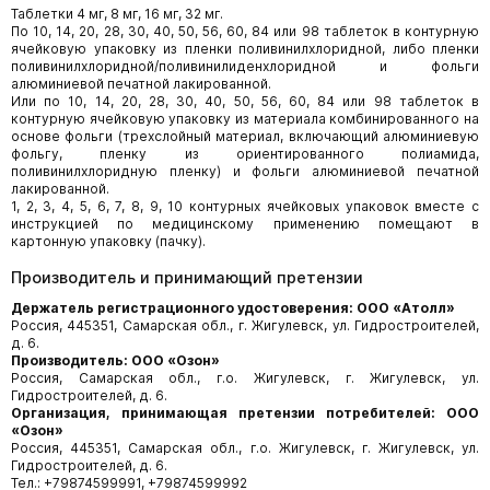
Таблетки 4 мг, 8 мг, 16 мг, 32 мг.
По 10, 14, 20, 28, 30, 40, 50, 56, 60, 84 или 98 таблеток в контурную
ячейковую упаковку из пленки поливинилхлоридной, либо пленки
поливинилхлоридной/поливинилиденхлоридной и фольги
алюминиевой печатной лакированной.
Или по 10, 14, 20, 28, 30, 40, 50, 56, 60, 84 или 98 таблеток в
контурную ячейковую упаковку из материала комбинированного на
основе фольги (трехслойный материал, включающий алюминиевую
фольгу, пленку из ориентированного полиамида,
поливинилхлоридную пленку) и фольги алюминиевой печатной
лакированной.
1, 2, 3, 4, 5, 6, 7, 8, 9, 10 контурных ячейковых упаковок вместе с
инструкцией по медицинскому применению помещают в
картонную упаковку (пачку).
Производитель и принимающий претензии
Держатель регистрационного удостоверения: ООО «Атолл»
Россия, 445351, Самарская обл., г. Жигулевск, ул. Гидростроителей,
д. 6.
Производитель: ООО «Озон»
Россия, Самарская обл., г.о. Жигулевск, г. Жигулевск, ул.
Гидростроителей, д. 6.
Организация, принимающая претензии потребителей: ООО
«Озон»
Россия, 445351, Самарская обл., г.о. Жигулевск, г. Жигулевск, ул.
Гидростроителей, д. 6.
Тел.: +79874599991, +79874599992