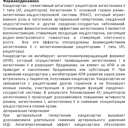
Фармакодинамика
Кандесартан - селективный антагонист рецепторов ангиотензина II
1 типа (АТ₁ рецепторов). Ангиотензин II- основной гормон ренин-
ангиотензин-альдостероновой системы (РААС), который играет
важную роль в патогенезе артериальной гипертензии, сердечной
недостаточности и других сердечно-сосудистых заболеваний.
Основными физиологическими эффектами ангиотензина II являются
вазоконстрикция, стимуляция продукции альдостерона, регуляция
водно-электролитного гомеостаза и стимуляция клеточного
роста. Все эти эффекты опосредованы взаимодействием
ангиотензина II с ангиотензиновыми рецепторами 1 типа (АТ₁
рецепторы).
Кандесартан не ингибирует ангиотензинпревращающий фермент
(АПФ), который осуществляет превращение ангиотензина I в
ангиотензин II и разрушает брадикинин; не влияет на АПФ и не
приводит к накоплению брадикинина или субстанции Р. При
сравнении кандесартана с ингибиторами АПФ развитие кашля реже
встречалось у пациентов, получавших кандесартан. Кандесартан не
связывается с рецепторами других гормонов и не блокирует
ионные каналы, участвующие в регуляции функций сердечно-
сосудистой системы. В результате блокирования AT₁ рецепторов
ангиотензина II происходит дозозависимое повышение активности
ренина, ангиотензина I, ангиотензина II и снижение концентрации
альдостерона в плазме крови.
Артериальная гипертензия
При артериальной гипертензии кандесартан вызывает
дозозависимое длительное снижение артериального давления
(АД). Антигипертензивный эффект кандесартана обусловлен