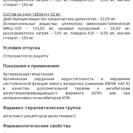
стеарат – 1,50 мг.
Состав на одну таблетку 32 мг:
Действующее вещество:
кандесартана цилексетил – 32,00 мг.
Вспомогательные вещества:
целлюлоза микрокристаллическая
(МКЦ-102) – 133,50 мг, крахмал кукурузный – 20,00 мг,
кроскармеллоза натрия – 7,00 мг, повидон-К25 – 6,00 мг, магния
стеарат – 1,50 мг.
Условия отпуска
Отпускается по рецепту
Показания к применению
Артериальная гипертензия.
Хроническая сердечная недостаточность и нарушение
систолической функции левого желудочка (снижение ФВЛЖ ≤40 %)
в качестве дополнительной терапии к ингибиторам
ангиотензинпревращающего фермента (АПФ) или при
непереносимости ингибиторов АПФ.
Фармако-терапевтическая группа
антагонист рецепторов ангиотензина II.
Фармакологические свойства