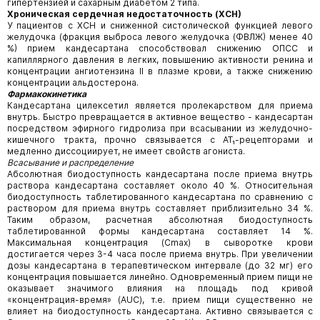
гипертензией и сахарным диабетом 2 типа.
Хроническая сердечная недостаточность (ХСН)
У пациентов с ХСН и сниженной систолической функцией левого
желудочка (фракция выброса левого желудочка (ФВЛЖ) менее 40
%) прием кандесартана способствовал снижению ОПСС и
капиллярного давления в легких, повышению активности ренина и
концентрации ангиотензина II в плазме крови, а также снижению
концентрации альдостерона.
Фармакокинетика
Кандесартана цилексетил является пролекарством для приема
внутрь. Быстро превращается в активное вещество - кандесартан
посредством эфирного гидролиза при всасывании из желудочно-
кишечного тракта, прочно связывается с АТ₁-рецепторами и
медленно диссоциирует, не имеет свойств агониста.
Всасывание и распределение
Абсолютная биодоступность кандесартана после приема внутрь
раствора кандесартана составляет около 40 %. Относительная
биодоступность таблетированного кандесартана по сравнению с
раствором для приема внутрь составляет приблизительно 34 %.
Таким образом, расчетная абсолютная биодоступность
таблетированной формы кандесартана составляет 14 %.
Максимальная концентрация (Сmax) в сыворотке крови
достигается через 3-4 часа после приема внутрь. При увеличении
дозы кандесартана в терапевтическом интервале (до 32 мг) его
концентрация повышается линейно. Одновременный прием пищи не
оказывает значимого влияния на площадь под кривой
«концентрация-время» (AUC), т.е. прием пищи существенно не
влияет на биодоступность кандесартана. Активно связывается с