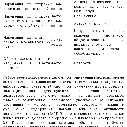
Ангионевротический отек,
Нарушения со стороны
Очень
кожная сыпь, крапивница,
кожи и подкожных тканей
редко
кожный зуд
Часто
Боль в спине
Нарушения со стороны
скелетно-мышечной и
Очень
Артралгия, миалгия
соединительной ткани
редко
Нарушение функции почек,
включая почечную
Нарушения со стороны
Очень
недостаточность у
почек и мочевыводящих
редко
предрасположенных
путей
пациентов (см. раздел
«Особые указания»)
Общие расстройства и
нарушения в месте
Часто
Слабость
введения
Лабораторные показатели:
в целом, при применении кандесартана не
было отмечено клинически значимых изменений стандартных
лабораторных показателей. Как и при применении других средств,
влияющих или действующих на ренин-ангиотензин-
альдостероновую систему, может наблюдаться небольшое
снижение гемоглобина. Наблюдалось увеличение концентрации
креатинина и мочевины, увеличение содержания калия и
уменьшение содержания натрия. Повышение активности
аланинаминотрансферазы (АЛТ) было отмечено несколько чаще при
применении кандесартана в сравнении с плацебо (1,3 % против 0,5
%). При применении кандесартана обычно не требуется