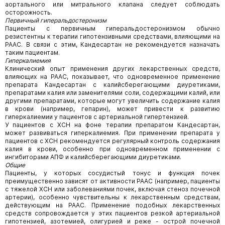
аортального или митрального клапана следует соблюдать
осторожность.
Первичный гиперальдостеронизм
Пациенты с первичным гиперальдостеронизмом обычно
резистентны к терапии гипотензивными средствами, влияющими на
РААС. В связи с этим, Кандесартан не рекомендуется назначать
таким пациентам.
Гиперкалиемия
Клинический опыт применения других лекарственных средств,
влияющих на РААС, показывает, что одновременное применение
препарата Кандесартан с калийсберегающими диуретиками,
препаратами калия или заменителями соли, содержащими калий, или
другими препаратами, которые могут увеличить содержание калия
в крови (например, гепарин), может привести к развитию
гиперкалиемии у пациентов с артериальной гипертензией.
У пациентов с ХСН на фоне терапии препаратом Кандесартан,
может развиваться гиперкалиемия. При применении препарата у
пациентов с ХСН рекомендуется регулярный контроль содержания
калия в крови, особенно при одновременном применении с
ингибиторами АПФ и калийсберегающими диуретиками.
Общие
Пациенты, у которых сосудистый тонус и функция почек
преимущественно зависят от активности РААС (например, пациенты
с тяжелой ХСН или заболеваниями почек, включая стеноз почечной
артерии), особенно чувствительны к лекарственным средствам,
действующим на РААС. Применение подобных лекарственных
средств сопровождается у этих пациентов резкой артериальной
гипотензией, азотемией, олигурией и реже - острой почечной