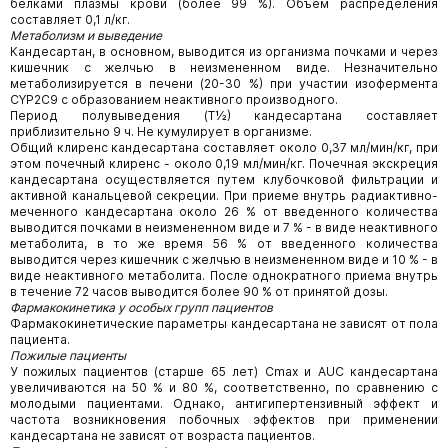
белками плазмы крови (более 99 %). Объем распределения
составляет 0,1 л/кг.
Метаболизм и выведение
Кандесартан, в основном, выводится из организма почками и через
кишечник с желчью в неизмененном виде. Незначительно
метаболизируется в печени (20-30 %) при участии изофермента
CYP2С9 с образованием неактивного производного.
Период полувыведения (Т½) кандесартана составляет
приблизительно 9 ч. Не кумулирует в организме.
Общий клиренс кандесартана составляет около 0,37 мл/мин/кг, при
этом почечный клиренс - около 0,19 мл/мин/кг. Почечная экскреция
кандесартана осуществляется путем клубочковой фильтрации и
активной канальцевой секреции. При приеме внутрь радиактивно-
меченного кандесартана около 26 % от введенного количества
выводится почками в неизмененном виде и 7 % - в виде неактивного
метаболита, в то же время 56 % от введенного количества
выводится через кишечник с желчью в неизмененном виде и 10 % - в
виде неактивного метаболита. После однократного приема внутрь
в течение 72 часов выводится более 90 % от принятой дозы.
Фармакокинетика у особых групп пациентов
Фармакокинетические параметры кандесартана не зависят от пола
пациента.
Пожилые пациенты
У пожилых пациентов (старше 65 лет) Сmax и AUC кандесартана
увеличиваются на 50 % и 80 %, соответственно, по сравнению с
молодыми пациентами. Однако, антигипертензивный эффект и
частота возникновения побочных эффектов при применении
кандесартана не зависят от возраста пациентов.