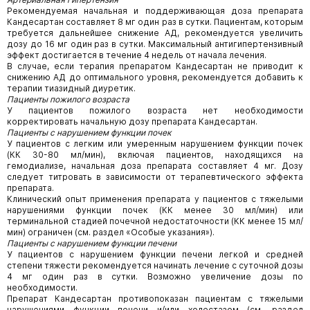
Рекомендуемая начальная и поддерживающая доза препарата
Кандесартан составляет 8 мг один раз в сутки. Пациентам, которым
требуется дальнейшее снижение АД, рекомендуется увеличить
дозу до 16 мг один раз в сутки. Максимальный антигипертензивный
эффект достигается в течение 4 недель от начала лечения.
В случае, если терапия препаратом Кандесартан не приводит к
снижению АД до оптимального уровня, рекомендуется добавить к
терапии тиазидный диуретик.
Пациенты пожилого возраста
У пациентов пожилого возраста нет необходимости
корректировать начальную дозу препарата Кандесартан.
Пациенты с нарушением функции почек
У пациентов с легким или умеренным нарушением функции почек
(КК 30-80 мл/мин), включая пациентов, находящихся на
гемодиализе, начальная доза препарата составляет 4 мг. Дозу
следует титровать в зависимости от терапевтического эффекта
препарата.
Клинический опыт применения препарата у пациентов с тяжелыми
нарушениями функции почек (КК менее 30 мл/мин) или
терминальной стадией почечной недостаточности (КК менее 15 мл/
мин) ограничен (см. раздел «Особые указания»).
Пациенты с нарушением функции печени
У пациентов с нарушением функции печени легкой и средней
степени тяжести рекомендуется начинать лечение с суточной дозы
4 мг один раз в сутки. Возможно увеличение дозы по
необходимости.
Препарат Кандесартан противопоказан пациентам с тяжелыми
нарушениями функции печени и/или холестазом (см. раздел