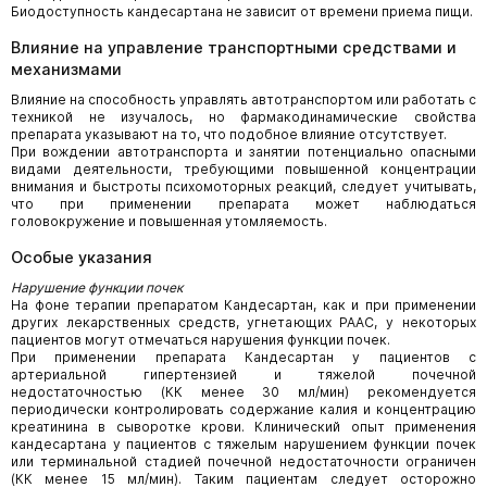
Биодоступность кандесартана не зависит от времени приема пищи.
Влияние на управление транспортными средствами и
механизмами
Влияние на способность управлять автотранспортом или работать с
техникой не изучалось, но фармакодинамические свойства
препарата указывают на то, что подобное влияние отсутствует.
При вождении автотранспорта и занятии потенциально опасными
видами деятельности, требующими повышенной концентрации
внимания и быстроты психомоторных реакций, следует учитывать,
что при применении препарата может наблюдаться
головокружение и повышенная утомляемость.
Особые указания
Нарушение функции почек
На фоне терапии препаратом Кандесартан, как и при применении
других лекарственных средств, угнетающих РААС, у некоторых
пациентов могут отмечаться нарушения функции почек.
При применении препарата Кандесартан у пациентов с
артериальной гипертензией и тяжелой почечной
недостаточностью (КК менее 30 мл/мин) рекомендуется
периодически контролировать содержание калия и концентрацию
креатинина в сыворотке крови. Клинический опыт применения
кандесартана у пациентов с тяжелым нарушением функции почек
или терминальной стадией почечной недостаточности ограничен
(КК менее 15 мл/мин). Таким пациентам следует осторожно