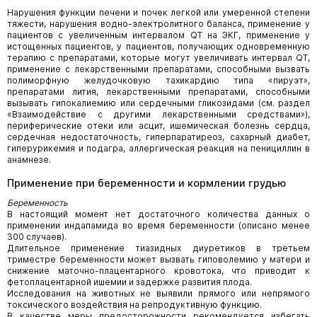
Нарушения функции печени и почек легкой или умеренной степени
тяжести, нарушения водно-электролитного баланса, применение у
пациентов с увеличенным интервалом QT на ЭКГ, применение у
истощенных пациентов, у пациентов, получающих одновременную
терапию с препаратами, которые могут увеличивать интервал QT,
применение с лекарственными препаратами, способными вызвать
полиморфную желудочковую тахикардию типа «пируэт»,
препаратами лития, лекарственными препаратами, способными
вызывать гипокалиемию или сердечными гликозидами (см. раздел
«Взаимодействие с другими лекарственными средствами»),
периферические отеки или асцит, ишемическая болезнь сердца,
сердечная недостаточность, гиперпаратиреоз, сахарный диабет,
гиперурикемия и подагра, аллергическая реакция на пенициллин в
анамнезе.
Применение при беременности и кормлении грудью
Беременность
В настоящий момент нет достаточного количества данных о
применении индапамида во время беременности (описано менее
300 случаев).
Длительное применение тиазидных диуретиков в третьем
триместре беременности может вызвать гиповолемию у матери и
снижение маточно-плацентарного кровотока, что приводит к
фетоплацентарной ишемии и задержке развития плода.
Исследования на животных не выявили прямого или непрямого
токсического воздействия на репродуктивную функцию.
В качестве меры предосторожности рекомендуется избегать