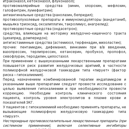
итраконазол, кетоконазол, флуконазол);
противомалярийные средства (хинин, хлорохин, мефлохин,
галофантрин, лумефантрин);
антиангинальные средства (ранолазин, бепридил);
противоопухолевые препараты и иммуномодуляторы (вандетаниб,
мышьяка триоксид, оксалиплатин, такролимус, анагрелид);
противорвотные средства (ондасетрон);
средства, влияющие на моторику желудочно-кишечного тракта
(цизаприд, домперидон);
антигистаминные средства (астемизол, терфенадин, мизоластин);
прочие: пентамидин, дифеманил, винкамин при в/в введении,
вазопрессин, терлипрессин, кетансерин, пробукол, пропофол,
севофлуран, теродилин, цилостазол.
При применении с вышеуказанными лекарственными препаратами
повышается риск развития желудочковых аритмий, в частности
полиморфной желудочковой тахикардии типа «пирует» (фактор
риска – гипокалиемия).
Перед назначением комбинированной терапии индапамидом и
указанными выше препаратами следует провести исследование с
целью выявления гипокалиемии и при необходимости провести
коррекцию. Необходим контроль клинического состояния
пациента, контроль уровня электролитов в плазме крови и
показателей ЭКГ.
У пациентов с гипокалиемией необходимо применять препараты, не
вызывающие полиморфную желудочковую тахикардию типа
«пируэт».
Нестероидные противовоспалительные лекарственные препараты (при
системном применении), включая селективные ингибиторы