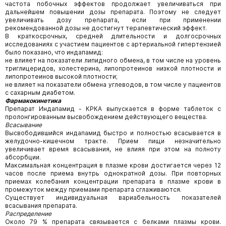
частота побочных эффектов продолжает увеличиваться при
дальнейшем повышении дозы препарата. Поэтому не следует
увеличивать дозу препарата, если при применении
рекомендованной дозы не достигнут терапевтический эффект.
В краткосрочных, средней длительности и долгосрочных
исследованиях с участием пациентов с артериальной гипертензией
было показано, что индапамид:
не влияет на показатели липидного обмена, в том числе на уровень
триглицеридов, холестерина, липопротеинов низкой плотности и
липопротеинов высокой плотности;
не влияет на показатели обмена углеводов, в том числе у пациентов
с сахарным диабетом.
Фармакокинетика
Препарат Индапамид - КРКА выпускается в форме таблеток с
пролонгированным высвобождением действующего вещества.
Всасывание
Высвободившийся индапамид быстро и полностью всасывается в
желудочно-кишечном тракте. Прием пищи незначительно
увеличивает время всасывания, не влияя при этом на полноту
абсорбции.
Максимальная концентрация в плазме крови достигается через 12
часов после приема внутрь однократной дозы. При повторных
приемах колебания концентрации препарата в плазме крови в
промежуток между приемами препарата сглаживаются.
Существует индивидуальная вариабельность показателей
всасывания препарата.
Распределение
Около 79 % препарата связывается с белками плазмы крови.