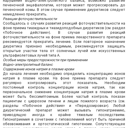
нарушения водно-электролитного баланса, возможно развитие
печеночной энцефалопатии, которая может прогрессировать до
печеночной комы. В этом случае применение диуретиков следует
немедленно прекратить.
Реакции фоточувствительности
Сообщалось о случаях развития реакций фоточувствительности на
фоне приема тиазидных и тиазидоподобных диуретиков (см. раздел
«Побочное действие»). В случае развития реакций
фоточувствительности на фоне приема лекарственного препарата
рекомендуется прекратить лечение. Если повторное назначение
диуретика признано необходимым, рекомендуется защищать
открытые участки тела от солнечных лучей или искусственных
ультрафиолетовых лучей типа А.
Особые меры предосторожности при применении
Водно-электролитный баланс
Содержание ионов натрия в плазме крови
До начала лечения необходимо определить концентрацию ионов
натрия в плазме крови. На фоне приема препарата следует
регулярно контролировать этот показатель. Необходим
постоянный контроль концентрации ионов натрия, так как
первоначальное снижение концентрации натрия в плазме крови
может быть бессимптомным. Более частый контроль показан
пациентам с циррозом печени и лицам пожилого возраста (см.
разделы «Побочное действие» и «Передозировка»). Любой
диуретический препарат может вызывать гипонатриемию,
приводящую иногда к крайне тяжелым последствиям.
Гипонатриемия в сочетании с гиповолемией могут быть причиной
обезвоживания и ортостатической гипотензии. Сопутствующее