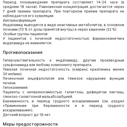
Период полувыведения препарата составляет 14-24 часа (в
среднем 18 часов). Равновесная концентрация достигается через
7 дней приема препарата. При повторном приеме препарата не
наблюдается его кумуляции.
Биотрансформация
Индапамид выводится в виде неактивных метаболитов, в основном
почками (70 % от дозы принятой внутрь) и через кишечник (22 %).
Особые группы пациентов
У пациентов с почечной недостаточностью фармакокинетика
индапамида не изменяется.
Противопоказания
Гиперчувствительность к индапамиду, другим производным
сульфонамида или любому компоненту препарата.
Тяжелая почечная недостаточность (клиренс креатинина менее
30 мл/мин).
Печеночная энцефалопатия или тяжелое нарушение функции
печени.
Гипокалиемия.
Пациенты с непереносимостью галактозы, дефицитом лактазы,
глюкозо-галактозной мальабсорбцией.
Беременность и период грудного вскармливания (см. раздел
«Применение при беременности и в период грудного
вскармливания»).
Детский возраст до 18 лет.
Меры предосторожности