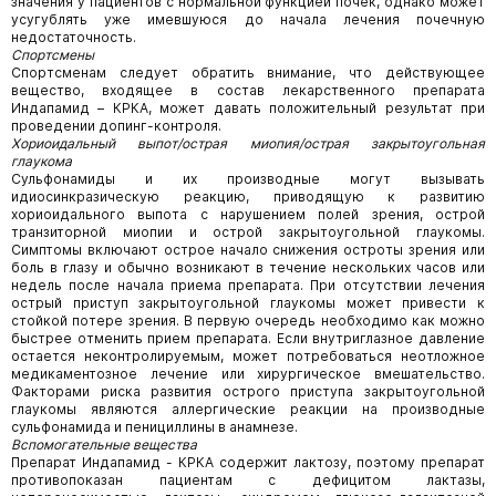
значения у пациентов с нормальной функцией почек, однако может
усугублять уже имевшуюся до начала лечения почечную
недостаточность.
Спортсмены
Спортсменам следует обратить внимание, что действующее
вещество, входящее в состав лекарственного препарата
Индапамид – КРКА, может давать положительный результат при
проведении допинг-контроля.
Хориоидальный выпот/oстрая миопия/острая закрытоугольная
глаукома
Сульфонамиды и их производные могут вызывать
идиосинкразическую реакцию, приводящую к развитию
хориоидального выпота с нарушением полей зрения, острой
транзиторной миопии и острой закрытоугольной глаукомы.
Симптомы включают острое начало снижения остроты зрения или
боль в глазу и обычно возникают в течение нескольких часов или
недель после начала приема препарата. При отсутствии лечения
острый приступ закрытоугольной глаукомы может привести к
стойкой потере зрения. В первую очередь необходимо как можно
быстрее отменить прием препарата. Если внутриглазное давление
остается неконтролируемым, может потребоваться неотложное
медикаментозное лечение или хирургическое вмешательство.
Факторами риска развития острого приступа закрытоугольной
глаукомы являются аллергические реакции на производные
сульфонамида и пенициллины в анамнезе.
Вспомогательные вещества
Препарат Индапамид - КРКА содержит лактозу, поэтому препарат
противопоказан пациентам с дефицитом лактазы,