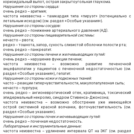
хориоидальный выпот, острая закрытоугольная глаукома.
Нарушения со стороны сердца:
очень редко – аритмия;
частота неизвестна – тахикардия типа «пируэт» (потенциально с
летальным исходом) (см. раздел «Особые указания»).
Нарушения со стороны сосудов:
очень редко – понижение артериального давления (АД).
Нарушения со стороны пищеварительной системы:
нечасто – рвота;
редко – тошнота, запор, сухость слизистой оболочки полости рта;
очень редко – панкреатит.
Нарушения со стороны печени и желчевыводящих путей:
очень редко – нарушение функции печени;
частота неизвестна – возможно развитие печеночной
энцефалопатии у пациентов с печеночной недостаточностью (см.
раздел «Особые указания»), гепатит.
Нарушения со стороны кожи и подкожных тканей:
часто – реакции гиперчувствительности, макулопапулезная сыпь;
нечасто – пурпура;
очень редко – ангионевротический отек, крапивница, токсический
эпидермальный некролиз, синдром Стивенса-Джонсона;
частота неизвестна – возможно обострение уже имеющейся
острой системной красной волчанки, фоточувствительность (см.
раздел «Особые указания»).
Нарушения со стороны почек и мочевыводящих путей:
очень редко – почечная недостаточность.
Лабораторные и инструментальные данные:
частота неизвестна – удлинение интервала QT на ЭКГ (см. раздел