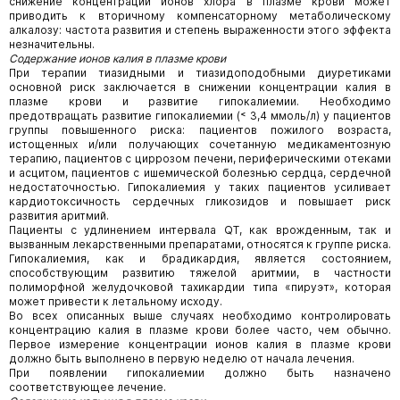
снижение концентрации ионов хлора в плазме крови может
приводить к вторичному компенсаторному метаболическому
алкалозу: частота развития и степень выраженности этого эффекта
незначительны.
Содержание ионов калия в плазме крови
При терапии тиазидными и тиазидоподобными диуретиками
основной риск заключается в снижении концентрации калия в
плазме крови и развитие гипокалиемии. Необходимо
предотвращать развитие гипокалиемии (˂ 3,4 ммоль/л) у пациентов
группы повышенного риска: пациентов пожилого возраста,
истощенных и/или получающих сочетанную медикаментозную
терапию, пациентов с циррозом печени, периферическими отеками
и асцитом, пациентов с ишемической болезнью сердца, сердечной
недостаточностью. Гипокалиемия у таких пациентов усиливает
кардиотоксичность сердечных гликозидов и повышает риск
развития аритмий.
Пациенты с удлинением интервала QT, как врожденным, так и
вызванным лекарственными препаратами, относятся к группе риска.
Гипокалиемия, как и брадикардия, является состоянием,
способствующим развитию тяжелой аритмии, в частности
полиморфной желудочковой тахикардии типа «пируэт», которая
может привести к летальному исходу.
Во всех описанных выше случаях необходимо контролировать
концентрацию калия в плазме крови более часто, чем обычно.
Первое измерение концентрации ионов калия в плазме крови
должно быть выполнено в первую неделю от начала лечения.
При появлении гипокалиемии должно быть назначено
соответствующее лечение.