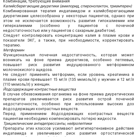
Комбинации, требующие внимания
Калийсберегающие диуретики (амилорид, спиронолактон, триамтерен)
Комбинированная терапия индапамидом и калийсберегающими
диуретиками целесообразна у некоторых пациентов, однако при
этом не исключается возможность развития гипокалиемии или
гиперкалиемии (особенно у пациентов с почечной
недостаточностью или у пациентов с сахарным диабетом).
Следует контролировать концентрацию калия в плазме крови и
показатели ЭКГ, а также, при необходимости, корректировать
терапию.
Метформин
Функциональная почечная недостаточность, которая может
возникать на фоне приема диуретиков, особенно петлевых,
повышает риск развития индуцированного метформином
молочнокислого ацидоза.
Не следует применять метформин, если уровень креатинина в
плазме крови превышает 15 мг/л (135 мкмоль/л) у мужчин и 12 мг/л
(110 мкмоль/л) у женщин.
Йодсодержащие контрастные вещества
В случае обезвоживания организма на фоне приема диуретических
препаратов увеличивается риск развития острой почечной
недостаточности, особенно при использовании высоких доз
йодсодержащих контрастных веществ.
Перед применением йодсодержащих контрастных веществ
пациентам необходимо компенсировать потерю жидкости.
Трициклические антидепрессанты, нейролептики
Препараты этих классов усиливают антигипертензивное действие
индапамида и увеличивают риск развития ортостатической