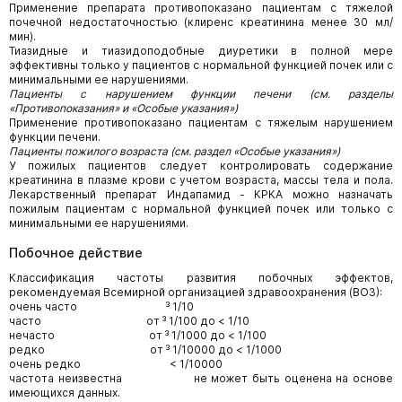
Применение препарата противопоказано пациентам с тяжелой
почечной недостаточностью (клиренс креатинина менее 30 мл/
мин).
Тиазидные и тиазидоподобные диуретики в полной мере
эффективны только у пациентов с нормальной функцией почек или с
минимальными ее нарушениями.
Пациенты с нарушением функции печени (см. разделы
«Противопоказания» и «Особые указания»)
Применение противопоказано пациентам с тяжелым нарушением
функции печени.
Пациенты пожилого возраста (см. раздел «Особые указания»)
У пожилых пациентов следует контролировать содержание
креатинина в плазме крови с учетом возраста, массы тела и пола.
Лекарственный препарат Индапамид - КРКА можно назначать
пожилым пациентам с нормальной функцией почек или только с
минимальными ее нарушениями.
Побочное действие
Классификация частоты развития побочных эффектов,
рекомендуемая Всемирной организацией здравоохранения (ВОЗ):
очень часто ³ 1/10
часто от ³ 1/100 до < 1/10
нечасто от ³ 1/1000 до < 1/100
редко от ³ 1/10000 до < 1/1000
очень редко < 1/10000
частота неизвестна не может быть оценена на основе
имеющихся данных.