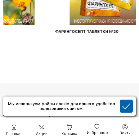
ФАРИНГОСЕПТ ТАБЛЕТКИ №20
Помощь
Мы используем файлы cookie для вашего удобства
пользования сайтом.
Как сделать заказ
Обмен и возврат товара
Как удалить аккаунт с сайта
Связаться с нами
Избранное
Войти
Адреса Аптек
Главная
Акции
Корзина