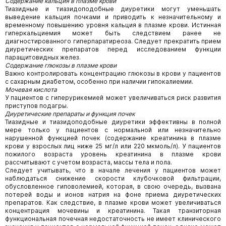
Содержание кальция в плазме крови
Тиазидные и тиазидоподобные диуретики могут уменьшать
выведение кальция почками и приводить к незначительному и
временному повышению уровня кальция в плазме крови. Истинная
гиперкальциемия может быть следствием ранее не
диагностированного гиперпаратиреоза. Следует прекратить прием
диуретических препаратов перед исследованием функции
паращитовидных желез.
Содержание глюкозы в плазме крови
Важно контролировать концентрацию глюкозы в крови у пациентов
с сахарным диабетом, особенно при наличии гипокалиемии.
Мочевая кислота
У пациентов с гиперурикемией может увеличиваться риск развития
приступов подагры.
Диуретические препараты и функция почек
Тиазидные и тиазидоподобные диуретики эффективны в полной
мере только у пациентов с нормальной или незначительно
нарушенной функцией почек (содержание креатинина в плазме
крови у взрослых лиц ниже 25 мг/л или 220 мкмоль/л). У пациентов
пожилого возраста уровень креатинина в плазме крови
рассчитывают с учетом возраста, массы тела и пола.
Следует учитывать, что в начале лечения у пациентов может
наблюдаться снижение скорости клубочковой фильтрации,
обусловленное гиповолемией, которая, в свою очередь, вызвана
потерей воды и ионов натрия на фоне приема диуретических
препаратов. Как следствие, в плазме крови может увеличиваться
концентрация мочевины и креатинина. Такая транзиторная
функциональная почечная недостаточность не имеет клинического