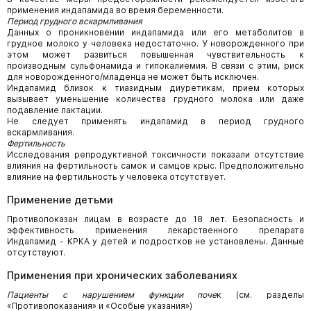
применения индапамида во время беременности.
Период грудного вскармливания
Данных о проникновении индапамида или его метаболитов в
грудное молоко у человека недостаточно. У новорожденного при
этом может развиться повышенная чувствительность к
производным сульфонамида и гипокалиемия. В связи с этим, риск
для новорожденного/младенца не может быть исключен.
Индапамид близок к тиазидным диуретикам, прием которых
вызывает уменьшение количества грудного молока или даже
подавление лактации.
Не следует применять индапамид в период грудного
вскармливания.
Фертильность
Исследования репродуктивной токсичности показали отсутствие
влияния на фертильность самок и самцов крыс. Предположительно
влияние на фертильность у человека отсутствует.
Применение детьми
Противопоказан лицам в возрасте до 18 лет. Безопасность и
эффективность применения лекарственного препарата
Индапамид - КРКА у детей и подростков не установлены. Данные
отсутствуют.
Применения при хронических заболеваниях
Пациенты с нарушением функции поче
к (см. разделы
«Противопоказания» и «Особые указания»)