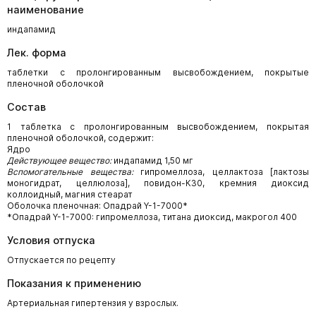
наименование
индапамид
Лек. форма
таблетки с пролонгированным высвобождением, покрытые
пленочной оболочкой
Состав
1 таблетка с пролонгированным высвобождением, покрытая
пленочной оболочкой, содержит:
Ядро
Действующее вещество:
индапамид 1,50 мг
Вспомогательные вещества:
гипромеллоза, целлактоза [лактозы
моногидрат, целлюлоза], повидон-К30, кремния диоксид
коллоидный, магния стеарат
Оболочка пленочная: Опадрай Y-1-7000*
*Опадрай Y-1-7000: гипромеллоза, титана диоксид, макрогол 400
Условия отпуска
Отпускается по рецепту
Показания к применению
Артериальная гипертензия у взрослых.