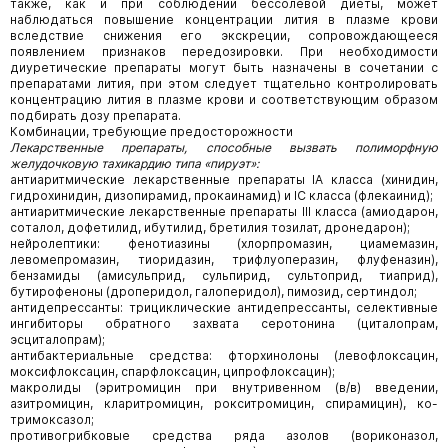
также, как и при соблюдении бессолевой диеты, может
наблюдаться повышение концентрации лития в плазме крови
вследствие снижения его экскреции, сопровождающееся
появлением признаков передозировки. При необходимости
диуретические препараты могут быть назначены в сочетании с
препаратами лития, при этом следует тщательно контролировать
концентрацию лития в плазме крови и соответствующим образом
подбирать дозу препарата.
Комбинации, требующие предосторожности
Лекарственные препараты, способные вызвать полиморфную
желудочковую тахикардию типа «пируэт»:
антиаритмические лекарственные препараты IА класса (хинидин,
гидрохинидин, дизопирамид, прокаинамид) и IC класса (флекаинид);
антиаритмические лекарственные препараты III класса (амиодарон,
соталол, дофетилид, ибутилид, бретилия тозилат, дронедарон);
нейролептики: фенотиазины (хлорпромазин, циамемазин,
левомепромазин, тиоридазин, трифлуоперазин, флуфеназин),
бензамиды (амисульприд, сульпирид, сультоприд, тиаприд),
бутирофеноны (дроперидол, галоперидол), пимозид, сертиндол;
антидепрессанты: трициклические антидепрессанты, селективные
ингибиторы обратного захвата серотонина (циталопрам,
эсциталопрам);
антибактериальные средства: фторхинолоны (левофлоксацин,
моксифлоксацин, спарфлоксацин, ципрофлоксацин);
макролиды (эритромицин при внутривенном (в/в) введении,
азитромицин, кларитромицин, рокситромицин, спирамицин), ко-
тримоксазол;
противогрибковые средства ряда азолов (вориконазол,