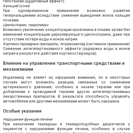
гипотензии (аддитивный эффект).
Кальций (соли)
При одновременном применении возможно развитие
гиперкальциемии вследствие снижения выведения ионов кальция
почками.
Циклоспорин, такролимус
Возможно увеличение концентрации креатинина в плазме крови без
изменения концентрации циркулирующего циклоспорина, даже при
отсутствии потери воды и ионов натрия.
Кортикостероидные препараты, тетракозактид (системное применение)
Снижение антигипертензивного эффекта (задержка воды и ионов
натрия в результате действия кортикостероидов).
Влияние на управление транспортными средствами и
механизмами
Индапамид не влияет на нарушение внимания, но в некоторых
случаях могут возникать реакции, связанные со снижением
артериального давления, особенно в начале терапии или при
добавлении к проводимой терапии других антигипертензивных
лекарственных препаратов. В результате способность управлять
автомобилем или другими механизмами может быть нарушена.
Особые указания
Нарушения функции печени
При назначении тиазидных и тиазидоподобных диуретиков у
пациентов с нарушениями функции печени, особенно в случае