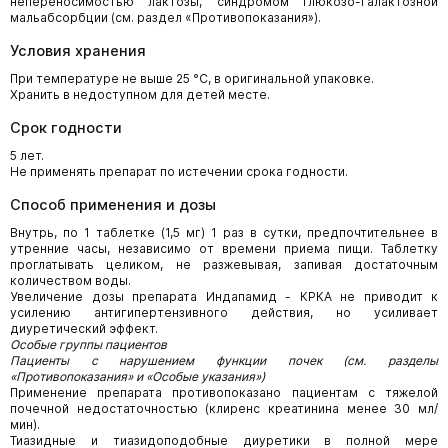
непереносимостью лактозы, синдромом глюкозо-галактозной
мальабсорбции (см. раздел «Противопоказания»).
Условия хранения
При температуре не выше 25 °С, в оригинальной упаковке.
Хранить в недоступном для детей месте.
Срок годности
5 лет.
Не применять препарат по истечении срока годности.
Способ применения и дозы
Внутрь, по 1 таблетке (1,5 мг) 1 раз в сутки, предпочтительнее в
утренние часы, независимо от времени приема пищи. Таблетку
проглатывать целиком, не разжевывая, запивая достаточным
количеством воды.
Увеличение дозы препарата Индапамид - КРКА не приводит к
усилению антигипертензивного действия, но усиливает
диуретический эффект.
Особые группы пациентов
Пациенты с нарушением функции почек (см. разделы
«Противопоказания» и «Особые указания»)
Применение препарата противопоказано пациентам с тяжелой
почечной недостаточностью (клиренс креатинина менее 30 мл/
мин).
Тиазидные и тиазидоподобные диуретики в полной мере