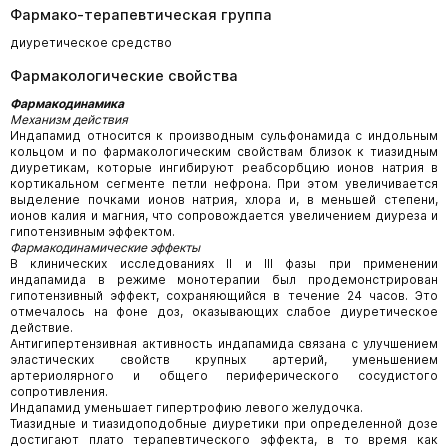
Фармако-терапевтическая группа
диуретическое средство
Фармакологические свойства
Фармакодинамика
Механизм действия
Индапамид относится к производным сульфонамида с индольным
кольцом и по фармакологическим свойствам близок к тиазидным
диуретикам, которые ингибируют реабсорбцию ионов натрия в
кортикальном сегменте петли нефрона. При этом увеличивается
выделение почками ионов натрия, хлора и, в меньшей степени,
ионов калия и магния, что сопровождается увеличением диуреза и
гипотензивным эффектом.
Фармакодинамические эффекты
В клинических исследованиях II и III фазы при применении
индапамида в режиме монотерапии был продемонстрирован
гипотензивный эффект, сохраняющийся в течение 24 часов. Это
отмечалось на фоне доз, оказывающих слабое диуретическое
действие.
Антигипертензивная активность индапамида связана с улучшением
эластических свойств крупных артерий, уменьшением
артериолярного и общего периферического сосудистого
сопротивления.
Индапамид уменьшает гипертрофию левого желудочка.
Тиазидные и тиазидоподобные диуретики при определенной дозе
достигают плато терапевтического эффекта, в то время как