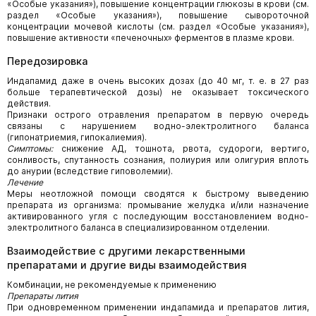
«Особые указания»), повышение концентрации глюкозы в крови (см.
раздел «Особые указания»), повышение сывороточной
концентрации мочевой кислоты (см. раздел «Особые указания»),
повышение активности «печеночных» ферментов в плазме крови.
Передозировка
Индапамид даже в очень высоких дозах (до 40 мг, т. е. в 27 раз
больше терапевтической дозы) не оказывает токсического
действия.
Признаки острого отравления препаратом в первую очередь
связаны с нарушением водно-электролитного баланса
(гипонатриемия, гипокалиемия).
Симптомы:
снижение АД, тошнота, рвота, судороги, вертиго,
сонливость, спутанность сознания, полиурия или олигурия вплоть
до анурии (вследствие гиповолемии).
Лечение
Меры неотложной помощи сводятся к быстрому выведению
препарата из организма: промывание желудка и/или назначение
активированного угля с последующим восстановлением водно-
электролитного баланса в специализированном отделении.
Взаимодействие с другими лекарственными
препаратами и другие виды взаимодействия
Комбинации, не рекомендуемые к применению
Препараты лития
При одновременном применении индапамида и препаратов лития,