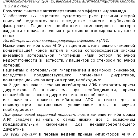
циклооксигеназы-2 (ЦОГ-2), высокие дозы ацетилсалициловой кислоты
(≥ 3 г в сутки)
Возможно снижение антигипертензивного эффекта индапамида.
У обезвоженных пациентов существует риск развития острой
почечной недостаточности вследствие снижения клубочковой
фильтрации. Пациентам необходимо компенсировать потерю
жидкости и в начале лечения тщательно контролировать функцию
почек.
Ингибиторы ангиотензинпревращающего фермента (АПФ)
Назначение ингибиторов АПФ у пациентов с изначально сниженной
концентрацией ионов натрия в крови сопровождается риском
внезапной артериальной гипотензии и/или острой почечной
недостаточности (в частности, у пациентов со стенозом почечной
артерии).
Пациентам с артериальной гипертензией и возможно сниженной,
вследствие предшествующего применения диуретиков,
концентрацией ионов натрия в крови, необходимо:
за 3 дня до начала лечения ингибитором АПФ прекратить прием
диуретиков. В дальнейшем, при необходимости, прием
некалийсберегающего диуретика можно возобновить;
или начинать терапию ингибитором АПФ с низких доз, с
последующим постепенным увеличением дозы в случае
необходимости.
При хронической сердечной недостаточности
лечение ингибиторами
АПФ следует начинать с самых низких доз с возможным
предварительным снижением доз некалийсберегающего
диуретика.
Во всех случаях
в первые недели приема ингибиторов АПФ у