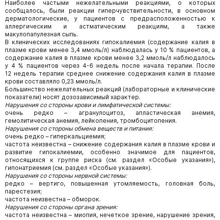
Наиболее частыми нежелательными реакциями, о которых
сообщалось, были реакции гиперчувствительности, в основном
дерматологические, у пациентов с предрасположенностью к
аллергическим и астматическим реакциям, а также
макулопапулезная сыпь.
В клинических исследованиях гипокалиемия (содержание калия в
плазме крови менее 3,4 ммоль/л) наблюдалась у 10 % пациентов, а
содержание калия в плазме крови менее 3,2 ммоль/л наблюдалось
у 4 % пациентов через 4-6 недель после начала терапии. После
12 недель терапии среднее снижение содержания калия в плазме
крови составляло 0,23 ммоль/л.
Большинство нежелательных реакций (лабораторные и клинические
показатели) носят дозозависимый характер.
Нарушения со стороны крови и лимфатической системы:
очень редко – агранулоцитоз, апластическая анемия,
гемолитическая анемия, лейкопения, тромбоцитопения.
Нарушения со стороны обмена веществ и питания:
очень редко – гиперкальциемия;
частота неизвестна – снижение содержания калия в плазме крови и
развитие гипокалиемии, особенно значимое для пациентов,
относящихся к группе риска (см. раздел «Особые указания»),
гипонатриемия (см. раздел «Особые указания»).
Нарушения со стороны нервной системы:
редко – вертиго, повышенная утомляемость, головная боль,
парестезия;
частота неизвестна – обморок.
Нарушения со стороны органа зрения:
частота неизвестна – миопия, нечеткое зрение, нарушение зрения,