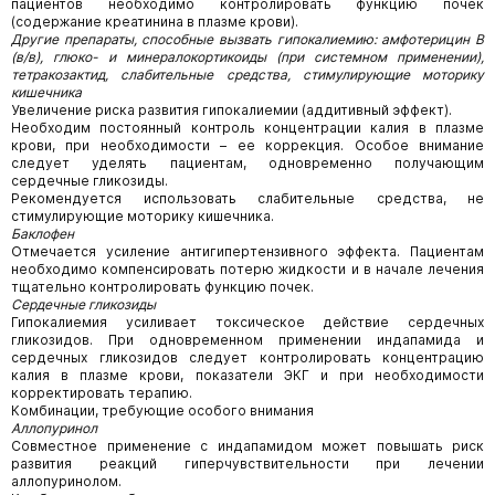
пациентов необходимо контролировать функцию почек
(содержание креатинина в плазме крови).
Другие препараты, способные вызвать гипокалиемию: амфотерицин В
(в/в), глюко- и минералокортикоиды (при системном применении),
тетракозактид, слабительные средства, стимулирующие моторику
кишечника
Увеличение риска развития гипокалиемии (аддитивный эффект).
Необходим постоянный контроль концентрации калия в плазме
крови, при необходимости – ее коррекция. Особое внимание
следует уделять пациентам, одновременно получающим
сердечные гликозиды.
Рекомендуется использовать слабительные средства, не
стимулирующие моторику кишечника.
Баклофен
Отмечается усиление антигипертензивного эффекта. Пациентам
необходимо компенсировать потерю жидкости и в начале лечения
тщательно контролировать функцию почек.
Сердечные гликозиды
Гипокалиемия усиливает токсическое действие сердечных
гликозидов. При одновременном применении индапамида и
сердечных гликозидов следует контролировать концентрацию
калия в плазме крови, показатели ЭКГ и при необходимости
корректировать терапию.
Комбинации, требующие особого внимания
Аллопуринол
Совместное применение с индапамидом может повышать риск
развития реакций гиперчувствительности при лечении
аллопуринолом.