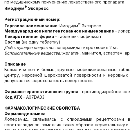
по медицинскому применению лекарственного препарата
®
Имодиум
Экспресс
Регистрационный номер:
®
Торговое наименование:
Имодиум
Экспресс
Международное непатентованное наименование
– лопе
Лекарственная форма –
таблетки-лиофилизат
Состав
(на одну таблетку):
Действующее вещество:
лоперамида гидрохлорид 2 мг.
Вспомогательные вещества:
желатин, маннитол, аспартам, а
Описание
Белые или почти белые, круглые лиофилизированные табле
центру, неровной шероховатой поверхности и неровных 
допускается шероховатость поверхности.
Фармакотерапевтическая группа –
противодиарейное ср
Код АТХ
– А07DA03.
ФАРМАКОЛОГИЧЕСКИЕ СВОЙСТВА
Фармакодинамика
Лоперамид, связываясь с опиоидными рецепторами в
простагландинов, замедляя таким образом перистальтику 