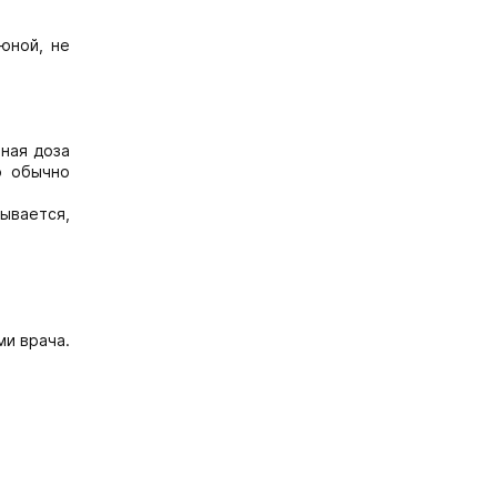
юной, не
ьная доза
о обычно
ывается,
ми врача.