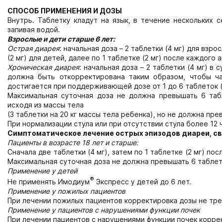
СПОСОБ ПРИМЕНЕНИЯ И ДОЗЫ
Внутрь. Таблетку кладут на язык, в течение нескольких 
запивая водой.
Взрослые и дети старше 6 лет:
Острая диарея
: начальная доза – 2 таблетки (4 мг) для взро
(2 мг) для детей, далее по 1 таблетке (2 мг) после каждого 
Хроническая диарея
: начальная доза – 2 таблетки (4 мг) в 
должна быть откорректирована таким образом, чтобы ча
достигается при поддерживающей дозе от 1 до 6 таблеток (2
Максимальная суточная доза не должна превышать 6 табл
исходя из массы тела
(3 таблетки на 20 кг массы тела ребенка), но не должна пр
При нормализации стула или при отсутствии стула более 12 
Симптоматическое лечение острых эпизодов диареи, с
Пациенты в возрасте 18 лет и старше:
Сначала две таблетки (4 мг), затем по 1 таблетке (2 мг) п
Максимальная суточная доза не должна превышать 6 таблето
Применение у детей
®
Не применять Имодиум
Экспресс у детей до 6 лет.
Применение у пожилых пациентов
При лечении пожилых пациентов корректировка дозы не тре
Применение у пациентов с нарушениями функции почек
При лечении пациентов с нарушениями функции почек корре