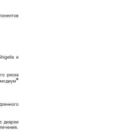
понентов
igella и
го риска
®
Имодиум
дленного
е диареи
лечения.