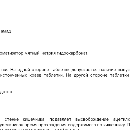
рамид
роматизатор мятный, натрия гидрокарбонат.
тки. На одной стороне таблетки допускается наличие выпук
истонченных краев таблетки. На другой стороне таблетки 
едство
 стенке кишечника, подавляет высвобождение ацетил
и увеличивая время прохождения содержимого по кишечнику. 