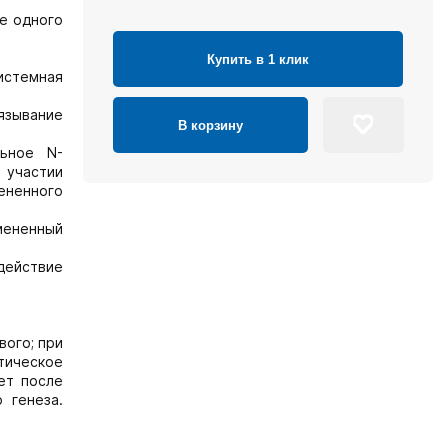
ие одного
Купить в 1 клик
истемная
язывание
В корзину
льное N-
 участии
ененного
мененный
действие
вого; при
атическое
ет после
 генеза.