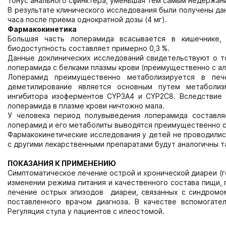
тонус анального сфинктера, уменьшая тем самым недержани
В результате клинического исследования были получены да
часа после приема однократной дозы (4 мг).
Фармакокинетика
Большая часть лоперамида всасывается в кишечнике,
биодоступность составляет примерно 0,3 %.
Данные доклинических исследований свидетельствуют о то
лоперамида с белками плазмы крови (преимущественно с ал
Лоперамид преимущественно метаболизируется в печ
деметилирование является основным путем метаболиз
ингибитора изоферментов СYP3A4 и CYP2C8. Вследствие 
лоперамида в плазме крови ничтожно мала.
У человека период полувыведения лоперамида составля
лоперамид и его метаболиты выводятся преимущественно с
Фармакокинетические исследования у детей не проводилис
с другими лекарственными препаратами будут аналогичны т
ПОКАЗАНИЯ К ПРИМЕНЕНИЮ
Симптоматическое лечение острой и хронической диареи (ге
изменении режима питания и качественного состава пищи, 
лечение острых эпизодов диареи, связанных с синдромом
поставленного врачом диагноза. В качестве вспомогате
Регуляция стула у пациентов с илеостомой.