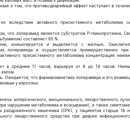
е каловых масс и позывы к дефекации.
нные о том, что противодиарейный эффект наступает в течен
 но вследствие активного пресистемного метаболизма с
м, что лоперамид является субстратом P-гликопротеина. Св
ьбумином) составляет 95 %.
ени, конъюгируется и выделяется с желчью. Окислите
ма лоперамида и осуществляется преимущественно при
активного пресистемного метаболизма концентрация неизм
ет в среднем 11 часов, варьируя от 9 до 14 часов. Неиз
 калом.
ь. Ожидается, что фармакокинетика лоперамида и его взаимо
аковым у взрослых.
неза: аллергического, эмоционального, лекарственного, луче
при нарушении метаболизма и всасывания), а также симптом
 раздраженного кишечника (СРК), у пациентов старше 18 л
льного лекарственного средства при диарее инфекционного