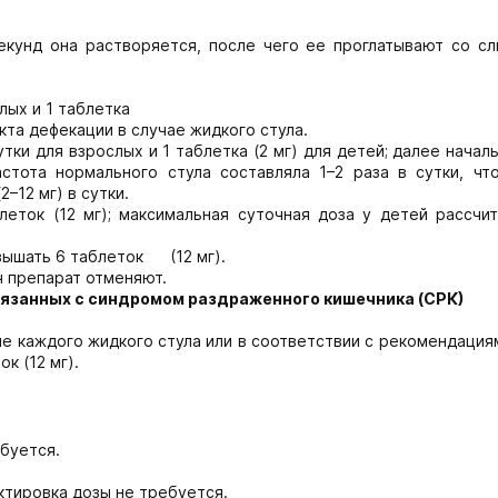
секунд она растворяется, после чего ее проглатывают со сл
слых и 1 таблетка
акта дефекации в случае жидкого стула.
сутки для взрослых и 1 таблетка (2 мг) для детей; далее начал
стота нормального стула составляла 1–2 раза в сутки, чт
–12 мг) в сутки.
еток (12 мг); максимальная суточная доза у детей рассчит
евышать 6 таблеток (12 мг).
ч препарат отменяют.
вязанных с синдромом раздраженного кишечника (СРК)
осле каждого жидкого стула или в соответствии с рекомендация
к (12 мг).
буется.
ктировка дозы не требуется.