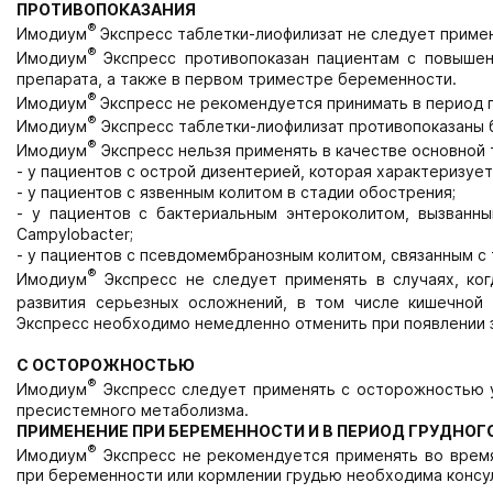
ПРОТИВОПОКАЗАНИЯ
®
Имодиум
Экспресс таблетки-лиофилизат не следует применя
®
Имодиум
Экспресс противопоказан пациентам с повыше
препарата, а также в первом триместре беременности.
®
Имодиум
Экспресс не рекомендуется принимать в период 
®
Имодиум
Экспресс таблетки-лиофилизат противопоказаны 
®
Имодиум
Экспресс нельзя применять в качестве основной 
- у пациентов с острой дизентерией, которая характеризуе
- у пациентов с язвенным колитом в стадии обострения;
- у пациентов с бактериальным энтероколитом, вызванным
Campylobacter;
- у пациентов с псевдомембранозным колитом, связанным с
®
Имодиум
Экспресс не следует применять в случаях, ког
развития серьезных осложнений, в том числе кишечной 
Экспресс необходимо немедленно отменить при появлении з
С ОСТОРОЖНОСТЬЮ
®
Имодиум
Экспресс следует применять с осторожностью у
пресистемного метаболизма.
ПРИМЕНЕНИЕ ПРИ БЕРЕМЕННОСТИ И В ПЕРИОД ГРУДНО
®
Имодиум
Экспресс не рекомендуется применять во время
при беременности или кормлении грудью необходима консу