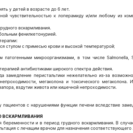
ть у детей в возрасте до 6 лет.
нной чувствительностью к лоперамиду и/или любому из ком
грудного вскармливания.
больным фенилкетонурией.
терапии:
тся стулом с примесью крови и высокой температурой;
 патогенными микроорганизмами, в том числе Salmonella, Sh
 терапией антибиотиками широкого спектра действия.
да замедление перистальтики нежелательно из-за возможно
непроходимости, мегаколона и токсического мегаколона. 
апора, вздутии живота или кишечной непроходимости.
 пациентов с нарушениями функции печени вследствие заме
ГО ВСКАРМЛИВАНИЯ
 беременности и в период грудного вскармливания. В случа
льтация с лечащим врачом для назначения соответствующего 