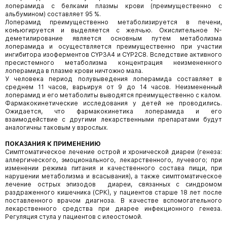
лоперамида с белками плазмы крови (преимущественно с
альбумином) составляет 95 %.
Лоперамид преимущественно метаболизируется в печени,
конъюгируется и выделяется с желчью. Окислительное N-
деметилирование является основным путем метаболизма
лоперамида и осуществляется преимущественно при участии
ингибитора изоферментов СYP3A4 и CYP2C8. Вследствие активного
пресистемного метаболизма концентрация неизмененного
лоперамида в плазме крови ничтожно мала.
У человека период полувыведения лоперамида составляет в
среднем 11 часов, варьируя от 9 до 14 часов. Неизмененный
лоперамид и его метаболиты выводятся преимущественно с калом.
Фармакокинетические исследования у детей не проводились.
Ожидается, что фармакокинетика лоперамида и его
взаимодействие с другими лекарственными препаратами будут
аналогичны таковым у взрослых.
ПОКАЗАНИЯ К ПРИМЕНЕНИЮ
Симптоматическое лечение острой и хронической диареи (генеза:
аллергического, эмоционального, лекарственного, лучевого; при
изменении режима питания и качественного состава пищи, при
нарушении метаболизма и всасывания), а также симптоматическое
лечение острых эпизодов диареи, связанных с синдромом
раздраженного кишечника (СРК), у пациентов старше 18 лет после
поставленного врачом диагноза. В качестве вспомогательного
лекарственного средства при диарее инфекционного генеза.
Регуляция стула у пациентов с илеостомой.