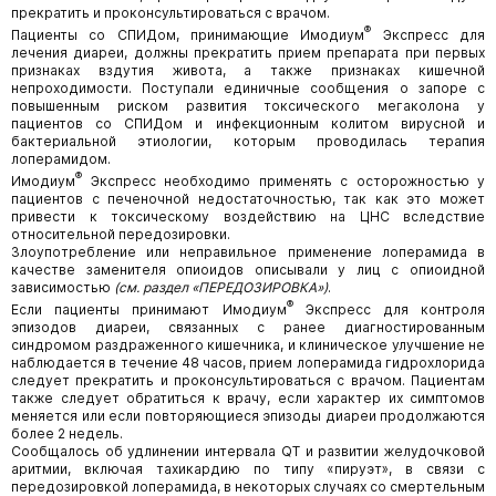
прекратить и проконсультироваться с врачом.
®
Пациенты со СПИДом, принимающие Имодиум
Экспресс для
лечения диареи, должны прекратить прием препарата при первых
признаках вздутия живота, а также признаках кишечной
непроходимости. Поступали единичные сообщения о запоре с
повышенным риском развития токсического мегаколона у
пациентов со СПИДом и инфекционным колитом вирусной и
бактериальной этиологии, которым проводилась терапия
лоперамидом.
®
Имодиум
Экспресс необходимо применять с осторожностью у
пациентов с печеночной недостаточностью, так как это может
привести к токсическому воздействию на ЦНС вследствие
относительной передозировки.
Злоупотребление или неправильное применение лоперамида в
качестве заменителя опиоидов описывали у лиц с опиоидной
зависимостью
(см. раздел «ПЕРЕДОЗИРОВКА»)
.
®
Если пациенты принимают Имодиум
Экспресс для контроля
эпизодов диареи, связанных с ранее диагностированным
синдромом раздраженного кишечника, и клиническое улучшение не
наблюдается в течение 48 часов, прием лоперамида гидрохлорида
следует прекратить и проконсультироваться с врачом. Пациентам
также следует обратиться к врачу, если характер их симптомов
меняется или если повторяющиеся эпизоды диареи продолжаются
более 2 недель.
Сообщалось об удлинении интервала QT и развитии желудочковой
аритмии, включая тахикардию по типу «пируэт», в связи с
передозировкой лоперамида, в некоторых случаях со смертельным