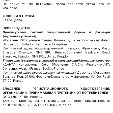
Не применять по истечении срока годности, указанного на
упаковке.
УСЛОВИЯ ОТПУСКА
Без рецепта.
ПРОИЗВОДИТЕЛЬ
Производитель готовой лекарственной формы и фасовщик
(первичная упаковка):
«Каталент ЮК Cуиндон Зайдис Лимитед», Великобритания/Catalent
UK Swindon Zydis Limited, United Kingdom
Фактический адрес производственной площадки:
Франкланд Роуд,
Благров, Суиндон, SN5 8RU, Великобритания/ Frankland Road,
Blagrove, Swindon, SN5 8RU, United Kingdom
Упаковщик (вторичная упаковка) и выпускающий контроль качества:
«ДжНТЛ Консьюмер Хелс (Франция) С.А.С.», Франция/«JNTL
Consumer Health (France) S.A.S.», France
Фактический адрес производственной площадки:
Домен де Мегремон,
Валь-де-Рей, 27100, Франция/Domaine de Maigremont, Val-De-Reuil,
27100, France
ВЛАДЕЛЕЦ РЕГИСТРАЦИОННОГО УДОСТОВЕРЕНИЯ/
ОРГАНИЗАЦИЯ, ПРИНИМАЮЩАЯ ПРЕТЕНЗИИ ОТ ПОТРЕБИТЕЛЕЙ
ООО «ДжейТНЛ», Россия,
121614, г. Москва, вн.тер.г. муниципальный округ Крылатское, ул.
Крылатская, д. 17, к. 3, тел. +7 495 726-55-55