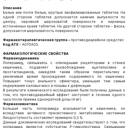
Описание
Белые или почти белые, круглые лиофилизированные таблетки. На
одной стороне таблетки допускается наличие выпуклости по
центру, неровной шероховатой поверхности и неровных
истонченных краев таблетки. На другой стороне таблетки – фаска,
допускается шероховатость поверхности.
Фармакотерапевтическая группа –
противодиарейное средство
Код АТХ
– А07DA03.
ФАРМАКОЛОГИЧЕСКИЕ СВОЙСТВА
Фармакодинамика
Лоперамид, связываясь с опиоидными рецепторами в стенке
кишечника, подавляет высвобождение ацетилхолина и
простагландинов, замедляя таким образом перистальтику и
увеличивая время прохождения содержимого по кишечнику.
Повышает тонус анального сфинктера, уменьшая тем самым
недержание каловых масс и позывы к дефекации.
В результате клинического исследования были получены данные о
том, что противодиарейный эффект наступает в течение одного
часа после приема однократной дозы (4 мг).
Фармакокинетика
Большая часть лоперамида всасывается в кишечнике, но
вследствие активного пресистемного метаболизма системная
биодоступность составляет примерно 0,3 %.
Данные доклинических исследований свидетельствуют о том, что
лоперамид является субстратом P-гликопротеина. Связывание