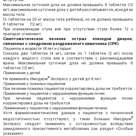
Максимальная суточная доза не должна превышать 6 таблеток (12
мг); максимальная суточная доза у детей рассчитывается, исходя из
массы тела
(3 таблетки на 20 кг массы тела ребенка), но не должна превышать
6 таблеток (12 мг).
При нормализации стула или при отсутствии стула более 12 ч
препарат отменяют.
Симптоматическое лечение острых эпизодов диареи,
связанных с синдромом раздраженного кишечника (СРК)
Пациенты в возрасте 18 лет и старше:
Сначала две таблетки (4 мг), затем по 1 таблетке (2 мг) после
каждого жидкого стула или в соответствии с рекомендациями
врача. Максимальная суточная доза не должна превышать 6
таблеток (12 мг).
Применение у детей
®
Не применять Имодиум
Экспресс у детей до 6 лет.
Применение у пожилых пациентов
При лечении пожилых пациентов корректировка дозы не требуется.
Применение у пациентов с нарушениями функции почек
При лечении пациентов с нарушениями функции почек
корректировка дозы не требуется.
Применение у пациентов с нарушениями функции печени
Хотя фармакокинетические данные у пациентов с печеночной
®
недостаточностью отсутствуют, у таких больных Имодиум
Экспресс следует применять с осторожностью вследствие
замедленного пресистемного метаболизма (см. раздел «Особые
указания»).