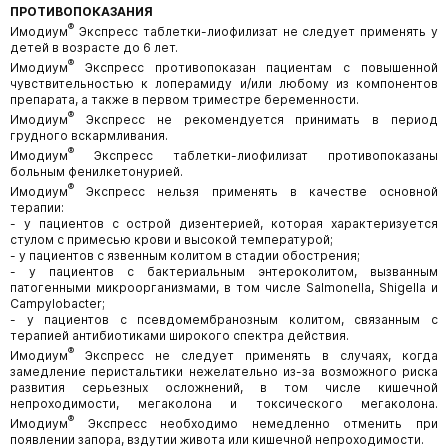
ПРОТИВОПОКАЗАНИЯ
®
Имодиум
Экспресс таблетки-лиофилизат не следует применять у
детей в возрасте до 6 лет.
®
Имодиум
Экспресс противопоказан пациентам с повышенной
чувствительностью к лоперамиду и/или любому из компонентов
препарата, а также в первом триместре беременности.
®
Имодиум
Экспресс не рекомендуется принимать в период
грудного вскармливания.
®
Имодиум
Экспресс таблетки-лиофилизат противопоказаны
больным фенилкетонурией.
®
Имодиум
Экспресс нельзя применять в качестве основной
терапии:
- у пациентов с острой дизентерией, которая характеризуется
стулом с примесью крови и высокой температурой;
- у пациентов с язвенным колитом в стадии обострения;
- у пациентов с бактериальным энтероколитом, вызванным
патогенными микроорганизмами, в том числе Salmonella, Shigella и
Campylobacter;
- у пациентов с псевдомембранозным колитом, связанным с
терапией антибиотиками широкого спектра действия.
®
Имодиум
Экспресс не следует применять в случаях, когда
замедление перистальтики нежелательно из-за возможного риска
развития серьезных осложнений, в том числе кишечной
непроходимости, мегаколона и токсического мегаколона.
®
Имодиум
Экспресс необходимо немедленно отменить при
появлении запора, вздутии живота или кишечной непроходимости.