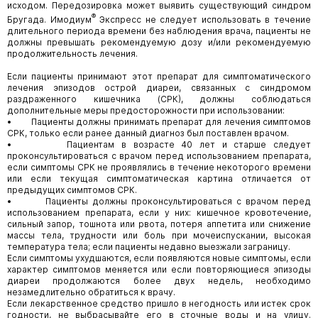
исходом. Передозировка может выявить существующий синдром
®
Бругада. Имодиум
Экспресс не следует использовать в течение
длительного периода времени без наблюдения врача, пациенты не
должны превышать рекомендуемую дозу и/или рекомендуемую
продолжительность лечения.
Если пациенты принимают этот препарат для симптоматического
лечения эпизодов острой диареи, связанных с синдромом
раздраженного кишечника (СРК), должны соблюдаться
дополнительные меры предосторожности при использовании:
• Пациенты должны принимать препарат для лечения симптомов
СРК, только если ранее данный диагноз был поставлен врачом.
• Пациентам в возрасте 40 лет и старше следует
проконсультироваться с врачом перед использованием препарата,
если симптомы СРК не проявлялись в течение некоторого времени
или если текущая симптоматическая картина отличается от
предыдущих симптомов СРК.
• Пациенты должны проконсультироваться с врачом перед
использованием препарата, если у них: кишечное кровотечение,
сильный запор, тошнота или рвота, потеря аппетита или снижение
массы тела, трудности или боль при мочеиспускании, высокая
температура тела; если пациенты недавно выезжали заграницу.
Если симптомы ухудшаются, если появляются новые симптомы, если
характер симптомов меняется или если повторяющиеся эпизоды
диареи продолжаются более двух недель, необходимо
незамедлительно обратиться к врачу.
Если лекарственное средство пришло в негодность или истек срок
годности, не выбрасывайте его в сточные воды и на улицу.