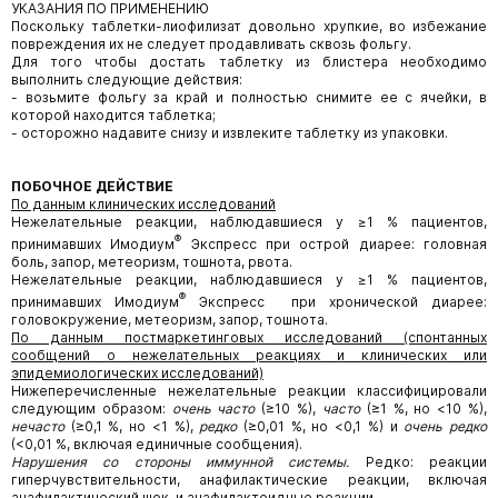
УКАЗАНИЯ ПО ПРИМЕНЕНИЮ
Поскольку таблетки-лиофилизат довольно хрупкие, во избежание
повреждения их не следует продавливать сквозь фольгу.
Для того чтобы достать таблетку из блистера необходимо
выполнить следующие действия:
- возьмите фольгу за край и полностью снимите ее с ячейки, в
которой находится таблетка;
- осторожно надавите снизу и извлеките таблетку из упаковки.
ПОБОЧНОЕ ДЕЙСТВИЕ
По данным клинических исследований
Нежелательные реакции, наблюдавшиеся у ≥1 % пациентов,
®
принимавших Имодиум
Экспресс при острой диарее: головная
боль, запор, метеоризм, тошнота, рвота.
Нежелательные реакции, наблюдавшиеся у ≥1 % пациентов,
®
принимавших Имодиум
Экспресс при хронической диарее:
головокружение, метеоризм, запор, тошнота.
По данным постмаркетинговых исследований (спонтанных
сообщений о нежелательных реакциях и клинических или
эпидемиологических исследований)
Нижеперечисленные нежелательные реакции классифицировали
следующим образом:
очень часто
(≥10 %),
часто
(≥1 %, но <10 %),
нечасто
(≥0,1 %, но <1 %),
редко
(≥0,01 %, но <0,1 %) и
очень редко
(<0,01 %, включая единичные сообщения).
Нарушения со стороны иммунной системы.
Редко: реакции
гиперчувствительности, анафилактические реакции, включая
анафилактический шок, и анафилактоидные реакции.