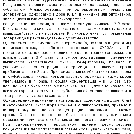
По данным доклинических исследований лоперамид является
субстратом P-гликопротеина. При одновременном применении
лоперамида (однократно в дозе 16 мг) и хинидина или ритонавира,
являющихся ингибиторами P-гликопротеина,
концентрация лоперамида в плазме крови увеличилась в 2–3 раза.
Клиническое значение описанного фармакокинетического
взаимодействия с ингибиторами P-гликопротеина при применении
лоперамида в рекомендованных дозах неизвестно.
Одновременное применение лоперамида (однократно в дозе 4 мг)
и итраконазола, ингибитора изофермента CYP3A4 и P-
гликопротеина, привело к увеличению концентрации лоперамида в
плазме крови в 3–4 раза. В этом же исследовании применение
ингибитора изофермента CYP2C8, гемфиброзила, привело к
увеличению концентрации лоперамида в плазме крови
приблизительно в 2 раза. При применении комбинации итраконазола
и гемфиброзила пиковая концентрация лоперамида в плазме крови
увеличилась в 4 раза, а общая концентрация – в 13 раз. Это
повышение не было связано с влиянием на ЦНС, что оценивалось по
психомоторным тестам (т. е. субъективной оценке сонливости и
тесту замены цифровых символов).
Одновременное применение лоперамида (однократно в дозе 16 мг)
и кетоконазола, ингибитора CYP3A4 и P-гликопротеина, привело к
пятикратному повышению концентрации лоперамида в плазме
крови. Это повышение не было связано с увеличением
фармакодинамического действия, оцененного по величине зрачка.
При одновременном пероральном приеме десмопрессина
концентрация десмопрессина в плазме крови увеличилась в 3 раза,
вероятно, из-за замедления моторики желудочно-кишечного