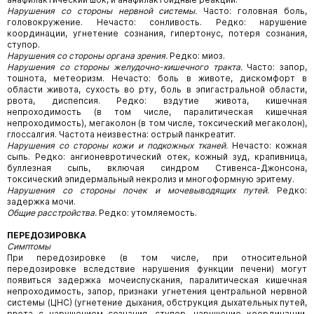
Нарушения со стороны нервной системы.
Часто: головная боль,
головокружение. Нечасто: сонливость. Редко: нарушение
координации, угнетение сознания, гипертонус, потеря сознания,
ступор.
Нарушения со стороны органа зрения.
Редко: миоз.
Нарушения со стороны желудочно-кишечного тракта.
Часто: запор,
тошнота, метеоризм. Нечасто: боль в животе, дискомфорт в
области живота, сухость во рту, боль в эпигастральной области,
рвота, диспепсия. Редко: вздутие живота, кишечная
непроходимость (в том числе, паралитическая кишечная
непроходимость), мегаколон (в том числе, токсический мегаколон),
глоссалгия. Частота неизвестна: острый панкреатит.
Нарушения со стороны кожи и подкожных тканей.
Нечасто: кожная
сыпь. Редко: ангионевротический отек, кожный зуд, крапивница,
буллезная сыпь, включая синдром Стивенса-Джонсона,
токсический эпидермальный некролиз и многоформную эритему.
Нарушения со стороны почек и мочевыводящих путей.
Редко:
задержка мочи.
Общие расстройства.
Редко: утомляемость.
ПЕРЕДОЗИРОВКА
Симптомы
При передозировке (в том числе, при относительной
передозировке вследствие нарушения функции печени) могут
появиться задержка мочеиспускания, паралитическая кишечная
непроходимость, запор, признаки угнетения центральной нервной
системы (ЦНС) (угнетение дыхания, обструкция дыхательных путей,
рвота с нарушением сознания, ступор, нарушение координации,