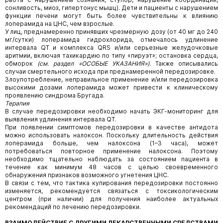
сонливость, миоз, гипертонус мышц). Дети и пациенты с нарушением
функции печени могут быть более чувствительны к влиянию
лоперамида на ЦНС, чем взрослые.
У лиц, преднамеренно принявших чрезмерную дозу (от 40 мг до 240
мг/сутки) лоперамида гидрохлорида, отмечалось удлинение
интервала QT и комплекса QRS и/или серьезные желудочковые
аритмии, включая тахикардию по типу «пируэт»; остановка сердца,
обморок
(см. раздел «ОСОБЫЕ УКАЗАНИЯ»)
. Также описывались
случаи смертельного исхода при преднамеренной передозировке.
Злоупотребление, неправильное применение и/или передозировка
высокими дозами лоперамида может привести к клиническому
проявлению синдрома Бругада.
Терапия
В случае передозировки необходимо начать ЭКГ-мониторинг для
выявления удлинения интервала QT.
При появлении симптомов передозировки в качестве антидота
можно использовать налоксон. Поскольку длительность действия
лоперамида больше, чем налоксона (1–3 часа), может
потребоваться повторное применение налоксона. Поэтому
необходимо тщательно наблюдать за состоянием пациента в
течение как минимум 48 часов с целью своевременного
обнаружения признаков возможного угнетения ЦНС.
В связи с тем, что тактика купирования передозировки постоянно
изменяется, рекомендуется связаться с токсикологическим
центром (при наличии) для получения наиболее актуальных
рекомендаций по лечению передозировки.
ВЗАИМОДЕЙСТВИЕ С ДРУГИМИ ЛЕКАРСТВЕННЫМИ СРЕДСТВАМИ