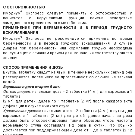
С ОСТОРОЖНОСТЬЮ
®
Имодиум
Экспресс следует применять с осторожностью у
пациентов с нарушениями функции печени вследствие
замедленного пресистемного метаболизма.
ПРИМЕНЕНИЕ ПРИ БЕРЕМЕННОСТИ И В ПЕРИОД ГРУДНОГО
ВСКАРМЛИВАНИЯ
®
Имодиум
Экспресс не рекомендуется применять во время
беременности и в период грудного вскармливания. В случае
диареи при беременности или кормлении грудью необходима
консультация с лечащим врачом для назначения соответствующего
лечения.
СПОСОБ ПРИМЕНЕНИЯ И ДОЗЫ
Внутрь. Таблетку кладут на язык, в течение нескольких секунд она
растворяется, после чего ее проглатывают со слюной, не запивая
водой.
Взрослые и дети старше 6 лет:
Острая диарея
: начальная доза – 2 таблетки (4 мг) для взрослых и 1
таблетка
(2 мг) для детей, далее по 1 таблетке (2 мг) после каждого акта
дефекации в случае жидкого стула.
Хроническая диарея
: начальная доза – 2 таблетки (4 мг) в сутки для
взрослых и 1 таблетка (2 мг) для детей; далее начальная доза
должна быть откорректирована таким образом, чтобы частота
нормального стула составляла 1–2 раза в сутки, что обычно
достигается при поддерживающей дозе от 1 до 6 таблеток (2–12
мг) в сутки.