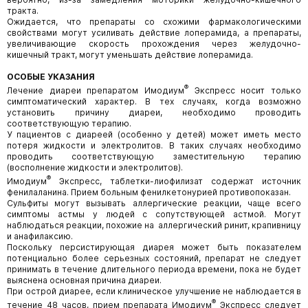
тракта.
Ожидается, что препараты со схожими фармакологическими
свойствами могут усиливать действие лоперамида, а препараты,
увеличивающие скорость прохождения через желудочно-
кишечный тракт, могут уменьшать действие лоперамида.
ОСОБЫЕ УКАЗАНИЯ
®
Лечение диареи препаратом Имодиум
Экспресс носит только
симптоматический характер. В тех случаях, когда возможно
установить причину диареи, необходимо проводить
соответствующую терапию.
У пациентов с диареей (особенно у детей) может иметь место
потеря жидкости и электролитов. В таких случаях необходимо
проводить соответствующую заместительную терапию
(восполнение жидкости и электролитов).
®
Имодиум
Экспресс, таблетки-лиофилизат содержат источник
фенилаланина. Прием больным фенилкетонурией противопоказан.
Сульфиты могут вызывать аллергические реакции, чаще всего
симптомы астмы у людей с сопутствующей астмой. Могут
наблюдаться реакции, похожие на аллергический ринит, крапивницу
и анафилаксию.
Поскольку персистирующая диарея может быть показателем
потенциально более серьезных состояний, препарат не следует
принимать в течение длительного периода времени, пока не будет
выяснена основная причина диареи.
При острой диарее, если клиническое улучшение не наблюдается в
®
течение 48 часов, прием препарата Имодиум
Экспресс следует