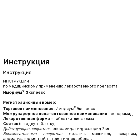
Инструкция
Инструкция
ИНСТРУКЦИЯ
по медицинскому применению лекарственного препарата
®
Имодиум
Экспресс
Регистрационный номер:
®
Торговое наименование:
Имодиум
Экспресс
Международное непатентованное наименование
– лоперамид
Лекарственная форма –
таблетки-лиофилизат
Состав
(на одну таблетку):
Действующее вещество:
лоперамида гидрохлорид 2 мг.
Вспомогательные вещества:
желатин, маннитол, аспартам,
ароматизатор мятный, натрия гидрокарбонат.