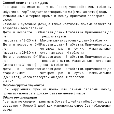
Способ применения и дозы
Препарат принимается внутрь. Перед употреблением таблетку
®
Ибуклин Юниор
следует растворить в 5 мл (1 чайная ложка) воды.
Минимальный интервал времени между приемами препарата – 6
часов.
Разовые и суточные дозы, а также кратность приема зависят от
возраста и веса ребенка:
Дети в возрасте 3-6
Разовая доза – 1 таблетка. Применяется до
лет
трех раз в сутки.
(масса тела 13-20 кг)
Максимальная суточная доза – 3 таблетки.
Дети в возрасте 6-9
Разовая доза – 1 таблетка. Применяется до
лет
четырех раз в сутки. Максимальная
(масса тела 21-30 кг)
суточная доза – 4 таблетки.
Дети в возрасте 9-12
Разовая доза – 2 таблетки. Применяется до
лет
трех раз в сутки. Максимальная суточная
(масса тела 31-40 кг)
доза – 6 таблеток.
Дети в возрасте
Разовая доза – 2 таблетки. Применяется до
старше 12 лет
четырех раз в сутки. Максимальная
(до 18 лет), масса тела
суточная доза – 8 таблеток.
≥ 41 кг
Особые группы пациентов
При нарушениях функции почек или печени перерыв между
приемами препарата должен быть не менее 8 часов.
Общие рекомендации
Препарат не следует принимать более 5 дней как обезболивающее
средство и более 3 дней как жаропонижающее без наблюдения
врача.