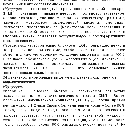
входящими в его состав компонентами.
Ибупрофен
– нестероидный противовоспалительный препарат
(НПВП), оказывает анальгетическое, противовоспалительное,
жаропонижающее действие. Угнетая циклооксигеназу (ЦОГ) 1 и 2,
нарушает метаболизм арахидоновой кислоты, уменьшает
количество простагландинов (медиаторов боли, воспаления и
гипертермической реакции) как в очаге воспаления, так и в
здоровых тканях, подавляет экссудативную и пролиферативную
фазы воспаления.
Парацетамол
неизбирательно блокирует ЦОГ, преимущественно в
центральной нервной системе, слабо влияет на водно-солевой
обмен и слизистую оболочку желудочно-кишечного тракта (ЖКТ).
Оказывает обезболивающее и жаропонижающее действие. В
воспаленных тканях пероксидазы нейтрализуют влияние
парацетамола на ЦОГ 1 и 2, что объясняет низкий
противовоспалительный эффект.
Эффективность комбинации выше, чем отдельных компонентов.
Фармакокинетика
Ибупрофен.
Абсорбция – высокая, быстро и практически полностью
всасывается из желудочно-кишечного тракта (ЖКТ). Время
достижения максимальной концентрации (T
) после приема
Cmax
внутрь – около 1-2 часа. Связь с белками плазмы крови – более 90%.
Период полувыведения (T
) – около 2 ч. Медленно проникает в
1/2
полость суставов, накапливается в синовиальной жидкости,
создавая в ней более высокие концентрации, чем в плазме крови.
После абсорбции около 60% фармакологически неактивной R-