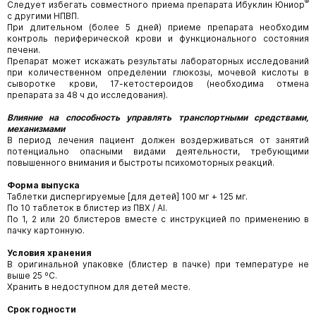
®
Следует избегать совместного приема препарата Ибуклин Юниор
с другими НПВП.
При длительном (более 5 дней) приеме препарата необходим
контроль периферической крови и функционального состояния
печени.
Препарат может искажать результаты лабораторных исследований
при количественном определении глюкозы, мочевой кислоты в
сыворотке крови, 17-кетостероидов (необходима отмена
препарата за 48 ч до исследования).
Влияние на способность управлять транспортными средствами,
механизмами
В период лечения пациент должен воздерживаться от занятий
потенциально опасными видами деятельности, требующими
повышенного внимания и быстроты психомоторных реакций.
Форма выпуска
Таблетки диспергируемые [для детей] 100 мг + 125 мг.
По 10 таблеток в блистер из ПВХ / Аl.
По 1, 2 или 20 блистеров вместе с инструкцией по применению в
пачку картонную.
Условия хранения
В оригинальной упаковке (блистер в пачке) при температуре не
выше 25 ºС.
Хранить в недоступном для детей месте.
Срок годности