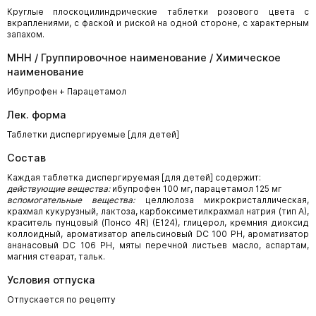
Круглые плоскоцилиндрические таблетки розового цвета с
вкраплениями, с фаской и риской на одной стороне, с характерным
запахом.
МНН / Группировочное наименование / Химическое
наименование
Ибупрофен + Парацетамол
Лек. форма
Таблетки диспергируемые [для детей]
Состав
Каждая таблетка диспергируемая [для детей] содержит:
действующие вещества:
ибупрофен 100 мг, парацетамол 125 мг
вспомогательные вещества:
целлюлоза микрокристаллическая,
крахмал кукурузный, лактоза, карбоксиметилкрахмал натрия (тип А),
краситель пунцовый (Понсо 4R) (Е124), глицерол, кремния диоксид
коллоидный, ароматизатор апельсиновый DC 100 PH, ароматизатор
ананасовый DC 106 PH, мяты перечной листьев масло, аспартам,
магния стеарат, тальк.
Условия отпуска
Отпускается по рецепту