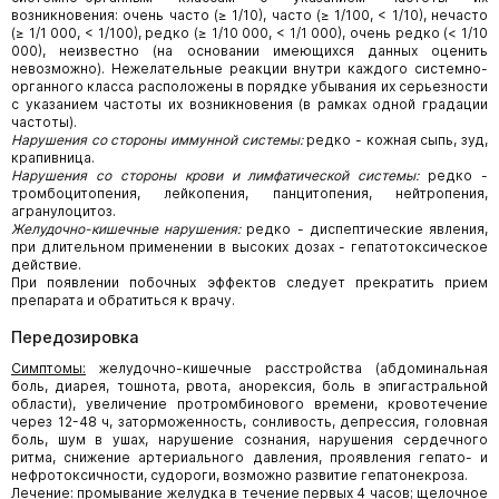
возникновения: очень часто (≥ 1/10), часто (≥ 1/100, < 1/10), нечасто
(≥ 1/1 000, < 1/100), редко (≥ 1/10 000, < 1/1 000), очень редко (< 1/10
000), неизвестно (на основании имеющихся данных оценить
невозможно). Нежелательные реакции внутри каждого системно-
органного класса расположены в порядке убывания их серьезности
с указанием частоты их возникновения (в рамках одной градации
частоты).
Нарушения со стороны иммунной системы:
редко - кожная сыпь, зуд,
крапивница.
Нарушения со стороны крови и лимфатической системы:
редко -
тромбоцитопения, лейкопения, панцитопения, нейтропения,
агранулоцитоз.
Желудочно-кишечные нарушения:
редко - диспептические явления,
при длительном применении в высоких дозах - гепатотоксическое
действие.
При появлении побочных эффектов следует прекратить прием
препарата и обратиться к врачу.
Передозировка
Симптомы:
желудочно-кишечные расстройства (абдоминальная
боль, диарея, тошнота, рвота, анорексия, боль в эпигастральной
области), увеличение протромбинового времени, кровотечение
через 12-48 ч, заторможенность, сонливость, депрессия, головная
боль, шум в ушах, нарушение сознания, нарушения сердечного
ритма, снижение артериального давления, проявления гепато- и
нефротоксичности, судороги, возможно развитие гепатонекроза.
Лечение:
промывание желудка в течение первых 4 часов; щелочное