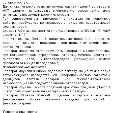
осторожностью.
Для снижения риска развития нежелательных явлений со стороны
ЖКТ следует использовать минимальную эффективную дозу
минимально возможным коротким курсом.
При одновременном применении антикоагулянтов непрямого
действия необходимо контролировать показатели свертывающей
системы крови.
Следует избегать совместного приема препарата Ибуклин Юниор®
с другими НПВП.
При длительном (более 5 дней) приеме препарата необходим
контроль показателей периферической крови и функционального
состояния печени.
Препарат может искажать результаты лабораторных исследований
при количественном определении глюкозы, мочевой кислоты в
сыворотке крови, 17-кетостероидов (необходима отмена
препарата за 48 ч до исследования).
Вспомогательные вещества
Препарат Ибуклин Юниор® содержит лактозу. Пациентам с редко
встречающейся наследственной непереносимостью галактозы,
дефицитом лактазы лопарей или глюкозо-галактозной
мальабсорбцией не следует принимать этот препарат.
Препарат Ибуклин Юниор® содержит краситель пунцовый (Понсо 4
R), который может вызывать аллергические реакции.
Препарат Ибуклин Юниор® содержит аспартам - источник
фенилаланина. Может оказаться вредным для людей с
фенилкетонурией.
Условия хранения