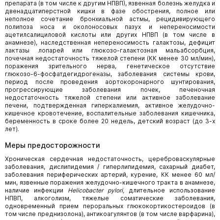
препарата (в том числе к другим НПВП), язвенная болезнь желудка и
двенадцатиперстной кишки в фазе обострения, полное или
неполное сочетание бронхиальной астмы, рецидивирующего
полипоза носа и околоносовых пазух и непереносимости
ацетилсалициловой кислоты или других НПВП (в том числе в
анамнезе), наследственная непереносимость галактозы, дефицит
лактазы лопарей или глюкозо-галактозная мальабсорбция,
почечная недостаточность тяжелой степени (КК менее 30 мл/мин),
поражения зрительного нерва, генетическое отсутствие
глюкозо-6-фосфатдегидрогеназы, заболевания системы крови,
период после проведения аортокоронарного шунтирования,
прогрессирующие заболевания почек, печеночная
недостаточность тяжелой степени или активное заболевание
печени, подтвержденная гиперкалиемия, активное желудочно-
кишечное кровотечение, воспалительные заболевания кишечника,
беременность в сроке более 20 недель, детский возраст (до 3-х
лет).
Меры предосторожности
Хроническая сердечная недостаточность, цереброваскулярные
заболевания, дислипидемия / гиперлипидемия, сахарный диабет,
заболевания периферических артерий, курение, КК менее 60 мл/
мин, язвенные поражения желудочно-кишечного тракта в анамнезе,
наличие инфекции
Helicobacter
pylori,
длительное использование
НПВП, алкоголизм, тяжелые соматические заболевания,
одновременный прием пероральных глюкокортикостероидов (в
том числе преднизолона), антикоагулянтов (в том числе варфарина),