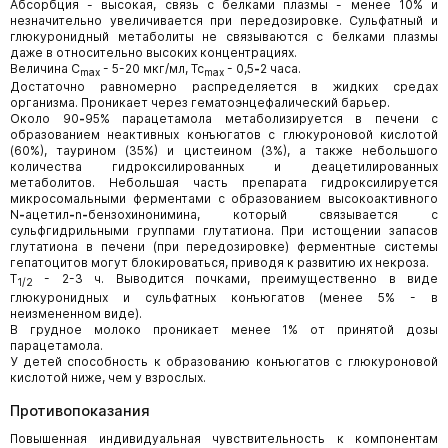
Абсорбция - высокая, связь с белками плазмы - менее 10% и
незначительно увеличивается при передозировке. Сульфатный и
глюкуронидный метаболиты не связываются с белками плазмы
даже в относительно высоких концентрациях.
Величина C
- 5-20 мкг/мл, Tc
- 0,5
-
2 часа.
max
max
Достаточно равномерно распределяется в жидких средах
организма. Проникает через гематоэнцефалический барьер.
Около 90
-
95% парацетамола метаболизируется в печени с
образованием неактивных конъюгатов с глюкуроновой кислотой
(60%), таурином (35%) и цистеином (3%), а также небольшого
количества гидроксилированных и деацетилированных
метаболитов. Небольшая часть препарата гидроксилируется
микросомальными ферментами с образованием высокоактивного
N
-
ацетил
-
n
-
бензохинонимина, который связывается с
сульфгидрильными группами глутатиона. При истощении запасов
глутатиона в печени (при передозировке) ферментные системы
гепатоцитов могут блокироваться, приводя к развитию их некроза.
T
- 2-3 ч. Выводится почками, преимущественно в виде
1/2
глюкуронидных и сульфатных конъюгатов (менее 5% - в
неизмененном виде).
В грудное молоко проникает менее 1% от принятой дозы
парацетамола.
У детей способность к образованию конъюгатов с глюкуроновой
кислотой ниже, чем у взрослых.
Противопоказания
Повышенная индивидуальная чувствительность к компонентам