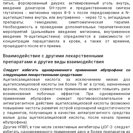
питье, форсированный диурез; активированный уголь внутрь,
введение донаторов SH-групп и предшественников синтеза
глутатиона - метионина через 8-9 ч после передозировки и N-
ацетилцистеина внутрь или внутривенно - через 12 ч, антацидные
препараты; гемодиализ; симптоматическая терапия.
Необходимость в проведении дополнительных терапевтических
мероприятий (дальнейшее введение метионина, внутривенное
введение N-ацетилцистеина) определяется в зависимости от
концентрации парацетамола в крови, а также от времени,
прошедшего после его приема.
Взаимодействие с другими лекарственными
препаратами и другие виды взаимодействия
Следует избегать одновременного применения ибупрофена со
следующими лекарственными средствами:
Ацетилсалициловая кислота: за исключением низких доз
ацетилсалициловой кислоты (не более 75 мг в сутки), назначенных
врачом, поскольку совместное применение может повысить риск
возникновения побочных эффектов. При одновременном
применении ибупрофен снижает противовоспалительное и
антиагрегантное действие ацетилсалициловой кислоты (возможно
повышение частоты развития острой коронарной недостаточности
у пациентов, получающих в качестве антиагрегантного средства
малые дозы ацетилсалициловой кислоты, после начала приема
ибупрофена).
Другие НПВП, в том числе селективные ингибиторы ЦОГ-2: следует
избегать одновременного применения двух и более препаратов из