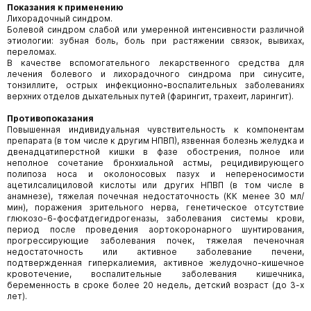
Показания к применению
Лихорадочный синдром.
Болевой синдром слабой или умеренной интенсивности различной
этиологии: зубная боль, боль при растяжении связок, вывихах,
переломах.
В качестве вспомогательного лекарственного средства для
лечения болевого и лихорадочного синдрома при синусите,
тонзиллите, острых инфекционно
-
воспалительных заболеваниях
верхних отделов дыхательных путей (фарингит, трахеит, ларингит).
Противопоказания
Повышенная индивидуальная чувствительность к компонентам
препарата (в том числе к другим НПВП), язвенная болезнь желудка и
двенадцатиперстной кишки в фазе обострения, полное или
неполное сочетание бронхиальной астмы, рецидивирующего
полипоза носа и околоносовых пазух и непереносимости
ацетилсалициловой кислоты или других НПВП (в том числе в
анамнезе), тяжелая почечная недостаточность (КК менее 30 мл/
мин), поражения зрительного нерва, генетическое отсутствие
глюкозо-6-фосфатдегидрогеназы, заболевания системы крови,
период после проведения аортокоронарного шунтирования,
прогрессирующие заболевания почек, тяжелая печеночная
недостаточность или активное заболевание печени,
подтвержденная гиперкалиемия, активное желудочно-кишечное
кровотечение, воспалительные заболевания кишечника,
беременность в сроке более 20 недель, детский возраст (до 3-х
лет).