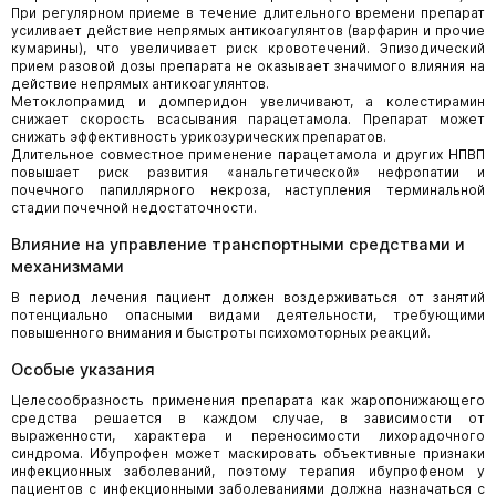
При регулярном приеме в течение длительного времени препарат
усиливает действие непрямых антикоагулянтов (варфарин и прочие
кумарины), что увеличивает риск кровотечений. Эпизодический
прием разовой дозы препарата не оказывает значимого влияния на
действие непрямых антикоагулянтов.
Метоклопрамид и домперидон увеличивают, а колестирамин
снижает скорость всасывания парацетамола. Препарат может
снижать эффективность урикозурических препаратов.
Длительное совместное применение парацетамола и других НПВП
повышает риск развития «анальгетической» нефропатии и
почечного папиллярного некроза, наступления терминальной
стадии почечной недостаточности.
Влияние на управление транспортными средствами и
механизмами
В период лечения пациент должен воздерживаться от занятий
потенциально опасными видами деятельности, требующими
повышенного внимания и быстроты психомоторных реакций.
Особые указания
Целесообразность применения препарата как жаропонижающего
средства решается в каждом случае, в зависимости от
выраженности, характера и переносимости лихорадочного
синдрома. Ибупрофен может маскировать объективные признаки
инфекционных заболеваний, поэтому терапия ибупрофеном у
пациентов с инфекционными заболеваниями должна назначаться с