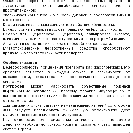
Ослабляет эффекты гипотензивных лекарственных средств и
диуретиков (за счет ингибирования синтеза почечных
простагландинов).
Увеличивает концентрацию в крови дигоксина, препаратов лития и
метотрексата.
Кофеин усиливает анальгезирующее действие ибупрофена.
Циклоспорин и препараты золота повышают нефротоксичность.
Цефамандол, цефоперазон, цефотетан, вальпроевая кислота,
пликамицин увеличивают частоту развития гипопротромбинемии.
Антациды и колестирамин снижают абсорбцию препарата.
Миелотоксические лекарственные средства способствуют
проявлению гематотоксичности препарата.
Особые указания
Целесообразность применения препарата как жаропонижающего
средства решается в каждом случае, в зависимости от
выраженности, характера и переносимости лихорадочного
синдрома.
Ибупрофен может маскировать объективные признаки
инфекционных заболеваний, поэтому терапия ибупрофеном у
пациентов с инфекционными заболеваниями должна назначаться с
осторожностью.
Для снижения риска развития нежелательных явлений со стороны
ЖКТ следует использовать минимальную эффективную дозу
минимально возможным коротким курсом.
При одновременном применении антикоагулянтов непрямого
действия необходимо контролировать показатели свертывающей
системы крови.