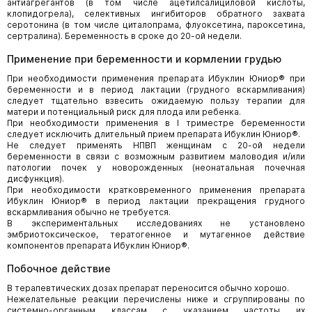
антиагрегантов (в том числе ацетилсалициловой кислоты,
клопидогрела), селективных ингибиторов обратного захвата
серотонина (в том числе циталопрама, флуоксетина, пароксетина,
сертралина). Беременность в сроке до 20-ой недели.
Применение при беременности и кормлении грудью
При необходимости применения препарата Ибуклин Юниор® при
беременности и в период лактации (грудного вскармливания)
следует тщательно взвесить ожидаемую пользу терапии для
матери и потенциальный риск для плода или ребенка.
При необходимости применения в I триместре беременности
следует исключить длительный прием препарата Ибуклин Юниор®.
Не следует применять НПВП женщинам с 20-ой недели
беременности в связи с возможным развитием маловодия и/или
патологии почек у новорожденных (неонатальная почечная
дисфункция).
При необходимости кратковременного применения препарата
Ибуклин Юниор® в период лактации прекращения грудного
вскармливания обычно не требуется.
В экспериментальных исследованиях не установлено
эмбриотоксическое, тератогенное и мутагенное действие
компонентов препарата Ибуклин Юниор®.
Побочное действие
В терапевтических дозах препарат переносится обычно хорошо.
Нежелательные реакции перечислены ниже и сгруппированы по
системно-органным классам с указанием частоты их