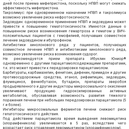
дней после приема мифепристона, поскольку НПВП могут снижать
эффективность мифепристона.
Такролимус: при одновременном назначении НПВП и такролимуса
возможно увеличение риска нефротоксичности.
Зидовудин: одновременное применение НПВП и зидовудина может
привести к повышению гематотоксичности. Имеются данные о
повышенном риске возникновения гемартроза и гематом у ВИЧ-
положительных пациентов с гемофилией, получавших совместное
лечение зидовудином и ибупрофеном.
Антибиотики хинолонового ряда: у пациентов, получающих
совместное лечение НПВП и антибиотиками хинолонового ряда,
возможно увеличение риска возникновения судорог.
Не рекомендуется прием препарата Ибуклин Юниор®
одновременно с другими парацетамолсодержащими препаратами,
т.к. это может привести к передозировке парацетамолом.
Барбитураты, карбамазепин, фенитоин, дифенин, примидон и другие
противосудорожные средства, этанол, рифампицин, зидовудин,
флумецинол, фенилбутазон, бутадион, препараты зверобоя
продырявленного и другие индукторы микросомального окисления
увеличивают продукцию гидроксилированных активных
метаболитов, обуславливая возможность развития тяжелого
поражения печени при небольших передозировках парацетамола (5
г и более).
Ингибиторы микросомальных ферментов печени снижают риск
гепатотоксического действия.
Под действием парацетамола время выведения левомицетина
(хлорамфеникола) увеличивается в 5 раз, вследствие чего
возрастает риск отравления левомицетином (хлорамфениколом).