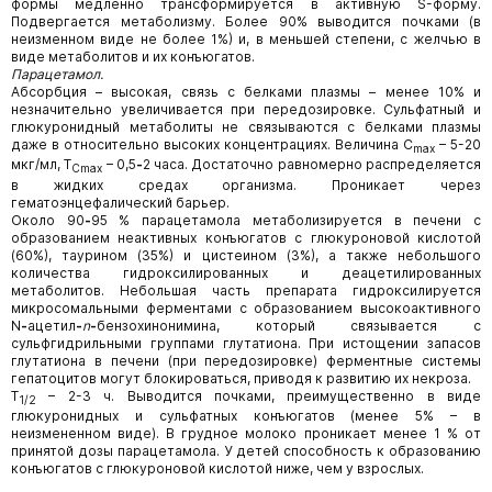
формы медленно трансформируется в активную S-форму.
Подвергается метаболизму. Более 90% выводится почками (в
неизменном виде не более 1%) и, в меньшей степени, с желчью в
виде метаболитов и их конъюгатов.
Парацетамол.
Абсорбция – высокая, связь с белками плазмы – менее 10% и
незначительно увеличивается при передозировке. Сульфатный и
глюкуронидный метаболиты не связываются с белками плазмы
даже в относительно высоких концентрациях. Величина C
– 5-20
max
мкг/мл, T
– 0,5
-
2 часа. Достаточно равномерно распределяется
Cmax
в жидких средах организма. Проникает через
гематоэнцефалический барьер.
Около 90
-
95 % парацетамола метаболизируется в печени с
образованием неактивных конъюгатов с глюкуроновой кислотой
(60%), таурином (35%) и цистеином (3%), а также небольшого
количества гидроксилированных и деацетилированных
метаболитов. Небольшая часть препарата гидроксилируется
микросомальными ферментами с образованием высокоактивного
N
-
ацетил
-
n
-
бензохинонимина, который связывается с
сульфгидрильными группами глутатиона. При истощении запасов
глутатиона в печени (при передозировке) ферментные системы
гепатоцитов могут блокироваться, приводя к развитию их некроза.
T
– 2-3 ч. Выводится почками, преимущественно в виде
1/2
глюкуронидных и сульфатных конъюгатов (менее 5% – в
неизмененном виде). В грудное молоко проникает менее 1 % от
принятой дозы парацетамола. У детей способность к образованию
конъюгатов с глюкуроновой кислотой ниже, чем у взрослых.