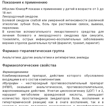
Показания к применению
Ибуклин Юниор® показан к применению у детей в возрасте от 3 до
18 лет.
Лихорадочный синдром.
Болевой синдром слабой или умеренной интенсивности различной
этиологии: зубная боль, боль при растяжении связок, вывихах,
переломах.
В качестве вспомогательного лекарственного средства для
лечения болевого и лихорадочного синдрома при синусите,
тонзиллите, острых инфекционно
-
воспалительных заболеваниях
верхних отделов дыхательных путей (фарингит, трахеит, ларингит).
Фармако-терапевтическая группа
Анальгетики; другие анальгетики и антипиретики; анилиды
Фармакологические свойства
Фармакодинамика
Комбинированный препарат, действие которого обусловлено
входящими в его состав компонентами.
Ибупрофен
- нестероидный противовоспалительный препарат
(НПВП), оказывает анальгетическое, противовоспалительное,
жаропонижающее действие. Угнетая циклооксигеназу (ЦОГ) 1 и 2,
нарушает метаболизм арахидоновой кислоты, уменьшает
количество простагландинов (медиаторов боли, воспаления и
гипертермической реакции) как в очаге воспаления, так и в
здоровых тканях, подавляет экссудативную и пролиферативную