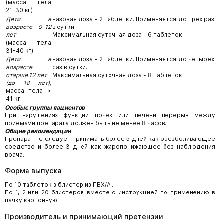
(масса тела
21-30 кг)
Дети в
Разовая доза - 2 таблетки. Применяется до трех раз
возрасте 9-12
в сутки.
лет
Максимальная суточная доза - 6 таблеток.
(масса тела
31-40 кг)
Дети в
Разовая доза - 2 таблетки. Применяется до четырех
возрасте
раз в сутки.
старше 12 лет
Максимальная суточная доза - 8 таблеток.
(до 18 лет),
масса тела >
41 кг
Особые группы пациентов
При нарушениях функции почек или печени перерыв между
приемами препарата должен быть не менее 8 часов.
Общие рекомендации
Препарат не следует принимать более 5 дней как обезболивающее
средство и более 3 дней как жаропонижающее без наблюдения
врача.
Форма выпуска
По 10 таблеток в блистер из ПВХ/Аl.
По 1, 2 или 20 блистеров вместе с инструкцией по применению в
пачку картонную.
Производитель и принимающий претензии