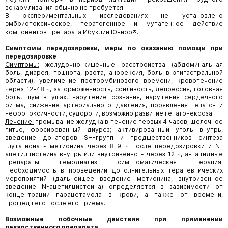
вскармливания обычно не требуется.
В экспериментальных исследованиях не установлено
эмбриотоксическое, тератогенное и мутагенное действие
компонентов препарата Ибуклин Юниор®.
Симптомы передозировки, меры по оказанию помощи при
передозировке
Симптомы:
желудочно-кишечные расстройства (абдоминальная
боль, диарея, тошнота, рвота, анорексия, боль в эпигастральной
области), увеличение протромбинового времени, кровотечение
через 12
-
48 ч, заторможенность, сонливость, депрессия, головная
боль, шум в ушах, нарушение сознания, нарушения сердечного
ритма, снижение артериального давления, проявления гепато- и
нефротоксичности, судороги, возможно развитие гепатонекроза.
Лечение:
промывание желудка в течение первых 4 часов; щелочное
питье, форсированный диурез; активированный уголь внутрь,
введение донаторов SH-групп и предшественников синтеза
глутатиона - метионина через 8-9 ч после передозировки и N-
ацетилцистеина внутрь или внутривенно - через 12 ч, антацидные
препараты; гемодиализ; симптоматическая терапия.
Необходимость в проведении дополнительных терапевтических
мероприятий (дальнейшее введение метионина, внутривенное
введение N-ацетилцистеина) определяется в зависимости от
концентрации парацетамола в крови, а также от времени,
прошедшего после его приема.
Возможные побочные действия при применении
лекарственного препарата