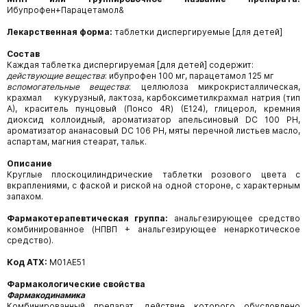
Ибупрофен+Парацетамол&
Лекарственная форма:
таблетки диспергируемые [для детей]
Состав
Каждая таблетка диспергируемая [для детей] содержит:
действующие вещества
: ибупрофен 100 мг, парацетамол 125 мг
вспомогательные вещества
: целлюлоза микрокристаллическая,
крахмал кукурузный, лактоза, карбоксиметилкрахмал натрия (тип
А), краситель пунцовый (Понсо 4R) (Е124), глицерол, кремния
диоксид коллоидный, ароматизатор апельсиновый DC 100 PH,
ароматизатор ананасовый DC 106 PH, мяты перечной листьев масло,
аспартам, магния стеарат, тальк.
Описание
Круглые плоскоцилиндрические таблетки розового цвета с
вкраплениями, с фаской и риской на одной стороне, с характерным
запахом.
Фармакотерапевтическая группа:
анальгезирующее средство
комбинированное (НПВП + анальгезирующее ненаркотическое
средство).
Код АТХ:
М01АЕ51
Фармакологические свойства
Фармакодинамика
Комбинированный препарат, действие которого обусловлено