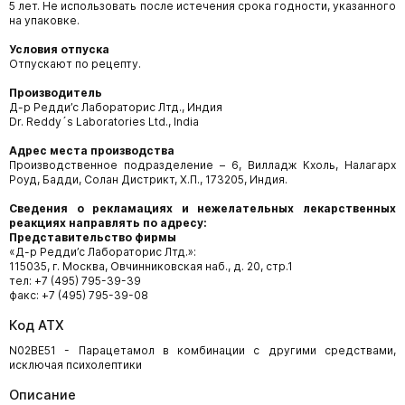
5 лет. Не использовать после истечения срока годности, указанного
на упаковке.
Условия отпуска
Отпускают по рецепту.
Производитель
Д-р Редди’с Лабораторис Лтд., Индия
Dr. Reddy´s Laboratories Ltd., India
Адрес места производства
Производственное подразделение – 6, Вилладж Кхоль, Налагарх
Роуд, Бадди, Солан Дистрикт, Х.П., 173205, Индия.
Сведения о рекламациях и нежелательных лекарственных
реакциях направлять по адресу:
Представительство фирмы
«Д-р Редди’с Лабораторис Лтд.»:
115035, г. Москва, Овчинниковская наб., д. 20, стр.1
тел: +7 (495) 795-39-39
факс: +7 (495) 795-39-08
Код АТХ
N02BE51 - Парацетамол в комбинации с другими средствами,
исключая психолептики
Описание