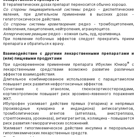
В терапевтических дозах препарат переносится обычно хорошо.
Со стороны пищеварительной системы:
редко - диспептические
явления, при длительном применении в высоких дозах -
гепатотоксическое действие.
Со стороны системы кроветворения:
редко - тромбоцитопения,
лейкопения, панцитопения, нейтропения, агранулоцитоз.
Аллергические реакции:
редко - кожная сыпь, зуд, крапивница.
При появлении побочных эффектов следует прекратить прием
препарата и обратиться к врачу.
Взаимодействие с другими лекарственными препаратами и
(или) пищевыми продуктами
®
При одновременном применении препарата Ибуклин Юниор
с
лекарственными средствами возможно развитие различных
эффектов взаимодействия.
Длительное комбинированное использование с парацетамолом
повышает риск развития нефротоксичных эффектов.
Сочетание с этанолом, глюкокортикостероидами,
кортикотропином повышает риск эрозивно
-
язвенного поражения
ЖКТ.
Ибупрофен усиливает действие прямых (гепарина) и непрямых
(производные кумарина и индандиона) антикоагулянтов,
тромболитических агентов (алтеплаза, анистреплаза,
стрептокиназа, урокиназа), антиагрегантов, колхицина - повышается
риск развития геморрагических осложнений.
Усиливает гипогликемическое действие инсулина и пероральных
гипогликемических лекарственных средств.