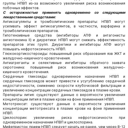
группы НПВП из-за возможного увеличения риска возникновения
побочных эффектов.
С осторожностью применять одновременно со следующими
лекарственными средствами:
Антикоагулянты и тромболитические препараты: НПВП могут
усиливать эффект антикоагулянтов, в частности, варфарина и
тромболитических препаратов.
Гипотензивные средства (ингибиторы АПФ и антагонисты
ангиотензина II) и диуретики: НПВП могут снижать эффективность
препаратов этих групп. Диуретики и ингибиторы АПФ могут
повышать нефротоксичность НПВП.
Глюкокортикостероиды: повышенный риск образования язв ЖКТ и
желудочно-кишечного кровотечения.
Антиагреганты и селективные ингибиторы обратного захвата
серотонина: повышенный риск возникновения желудочно-
кишечного кровотечения.
Сердечные гликозиды: одновременное назначение НПВП и
сердечных гликозидов может привести к усугублению сердечной
недостаточности, снижению скорости клубочковой фильтрации и
увеличению концентрации сердечных гликозидов в плазме крови.
Препараты лития: существуют данные о вероятности увеличения
концентрации лития в плазме крови на фоне применения НПВП.
Метотрексат: существуют данные о вероятности увеличения
концентрации метотрексата в плазме крови на фоне применения
НПВП.
Циклоспорин: увеличение риска нефротоксичности при
одновременном назначении НПВП и циклоспорина.
Мифепристон: прием НПВП следует начать не ранее, чем через 8-12