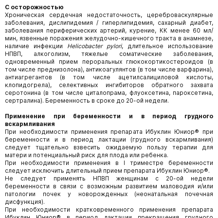
С осторожностью
Хроническая сердечная недостаточность, цереброваскулярные
заболевания, дислипидемия / гиперлипидемия, сахарный диабет,
заболевания периферических артерий, курение, КК менее 60 мл/
мин, язвенные поражения желудочно-кишечного тракта в анамнезе,
наличие инфекции
Helicobacter pylori
, длительное использование
НПВП, алкоголизм, тяжелые соматические заболевания,
одновременный прием пероральных глюкокортикостероидов (в
том числе преднизолона), антикоагулянтов (в том числе варфарина),
антиагрегантов (в том числе ацетилсалициловой кислоты,
клопидогрела), селективных ингибиторов обратного захвата
серотонина (в том числе циталопрама, флуоксетина, пароксетина,
сертралина). Беременность в сроке до 20-ой недели.
Применение при беременности и в период грудного
вскармливания
При необходимости применения препарата Ибуклин Юниор® при
беременности и в период лактации (грудного вскармливания)
следует тщательно взвесить ожидаемую пользу терапии для
матери и потенциальный риск для плода или ребенка.
При необходимости применения в I триместре беременности
следует исключить длительный прием препарата Ибуклин Юниор®.
Не следует применять НПВП женщинам с 20-ой недели
беременности в связи с возможным развитием маловодия и/или
патологии почек у новорожденных (неонатальная почечная
дисфункция).
При необходимости кратковременного применения препарата
Ибуклин Юниор® в период лактации прекращения грудного