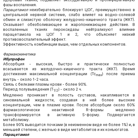
фазы воспаления.
Парацетамол
неизбирательно блокирует ЦОГ, преимущественно в
центральной нервной системе, слабо влияет на водно-солевой
обмен и слизистую оболочку желудочно-кишечного тракта (ЖКТ).
Оказывает обезболивающее и жаропонижающее действие. В
воспаленных тканях пероксидазы нейтрализуют влияние
парацетамола на ЦОГ 1 и 2, что объясняет низкий
противовоспалительный эффект.
Эффективность комбинации выше, чем отдельных компонентов.
Фармакокинетика
Ибупрофен
Абсорбция - высокая, быстро и практически полностью
всасывается из желудочно-кишечного тракта (ЖКТ). Время
достижения максимальной концентрации (Tc
) после приема
max
внутрь - около 1-2 часа.
Связь с белками плазмы крови - более 90%.
Период полувыведения (T
) - около 2 ч.
1/2
Медленно проникает в полость суставов, накапливается в
синовиальной жидкости, создавая в ней более высокие
концентрации, чем в плазме крови. После абсорбции около 60%
фармакологически неактивной R-формы медленно
трансформируется в активную S-форму. Подвергается
метаболизму.
Более 90% выводится почками (в неизменном виде не более 1%) и, в
меньшей степени, с желчью в виде метаболитов и их конъюгатов.
Парацетамол