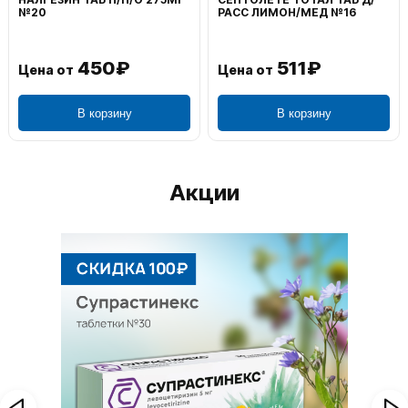
№20
РАСС ЛИМОН/МЕД №16
450₽
511₽
Цена от
Цена от
В корзину
В корзину
Акции