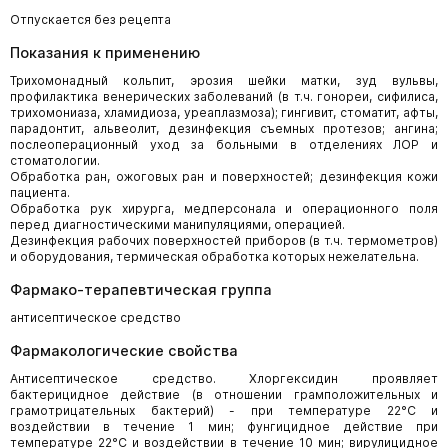
Отпускается без рецепта
Показания к применению
Трихомонадный кольпит, эрозия шейки матки, зуд вульвы,
профилактика венерических заболеваний (в т.ч. гонореи, сифилиса,
трихомониаза, хламидиоза, уреаплазмоза); гингивит, стоматит, афты,
парадонтит, альвеолит, дезинфекция съемных протезов; ангина;
послеоперационный уход за больными в отделениях ЛОР и
стоматологии.
Обработка ран, ожоговых ран и поверхностей; дезинфекция кожи
пациента.
Обработка рук хирурга, медперсонала и операционного поля
перед диагностическими манипуляциями, операцией.
Дезинфекция рабочих поверхностей приборов (в т.ч. термометров)
и оборудования, термическая обработка которых нежелательна.
Фармако-терапевтическая группа
антисептическое средство
Фармакологические свойства
Антисептическое средство. Хлоргексидин проявляет
бактерицидное действие (в отношении грамположительных и
грамотрицательных бактерий) - при температуре 22°С и
воздействии в течение 1 мин; фунгицидное действие при
температуре 22°С и воздействии в течение 10 мин; вирулицидное