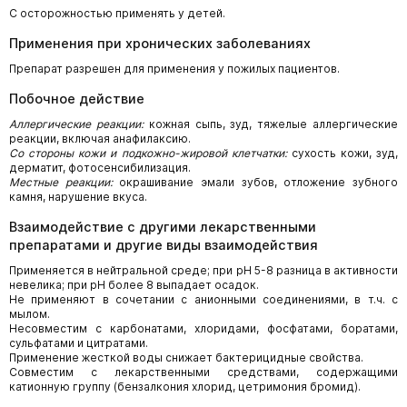
С осторожностью применять у детей.
Применения при хронических заболеваниях
Препарат разрешен для применения у пожилых пациентов.
Побочное действие
Аллергические реакции:
кожная сыпь, зуд, тяжелые аллергические
реакции, включая анафилаксию.
Со стороны кожи и подкожно-жировой клетчатки:
сухость кожи, зуд,
дерматит, фотосенсибилизация.
Местные реакции:
окрашивание эмали зубов, отложение зубного
камня, нарушение вкуса.
Взаимодействие с другими лекарственными
препаратами и другие виды взаимодействия
Применяется в нейтральной среде; при рН 5-8 разница в активности
невелика; при рН более 8 выпадает осадок.
Не применяют в сочетании с анионными соединениями, в т.ч. с
мылом.
Несовместим с карбонатами, хлоридами, фосфатами, боратами,
сульфатами и цитратами.
Применение жесткой воды снижает бактерицидные свойства.
Совместим с лекарственными средствами, содержащими
катионную группу (бензалкония хлорид, цетримония бромид).