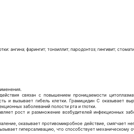
и: ангина; фарингит; тонзиллит; пародонтоз; гингивит; стомати
именения.
действия связан с повышением проницаемости цитоплазма
сть и вызывает гибель клетки. Грамицидин С оказывает вы
кционных заболеваний полости рта и глотки.
авляет рост и размножение возбудителей инфекционных заб
аление, оказывает противомикробное действие, смягчает не
 вызывает гиперсаливацию, что способствует механическому 