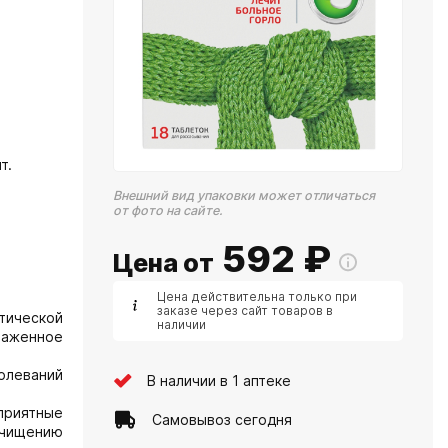
т.
Внешний вид упаковки может отличаться
от фото на сайте.
592
₽
Цена от
Цена действительна только при
заказе через сайт товаров в
тической
наличии
раженное
олеваний
В наличии в 1 аптеке
приятные
Самовывоз сегодня
очищению