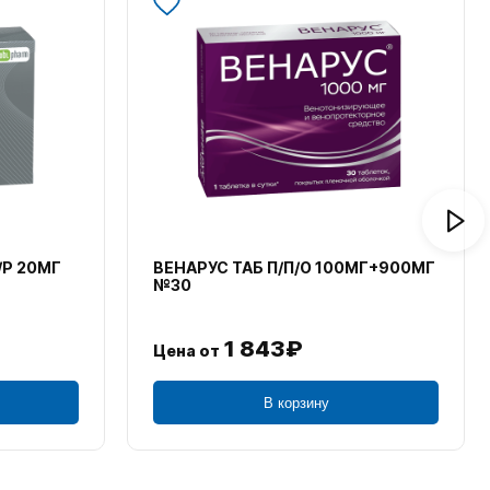
/Р 20МГ
ВЕНАРУС ТАБ П/П/О 100МГ+900МГ
№30
1 843₽
Цена от
В корзину