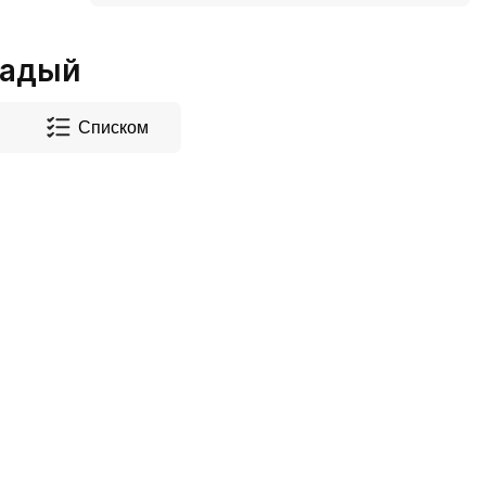
Кадый
Списком