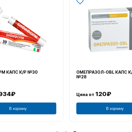
М КАПС К/Р №30
ОМЕПРАЗОЛ-OBL КАПС К
№28
934₽
120₽
Цена от
В корзину
В корзину