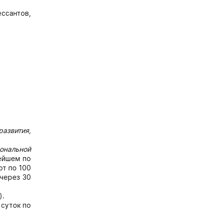
ссантов,
развития,
ональной
нейшем по
т по 100
 через 30
).
 суток по