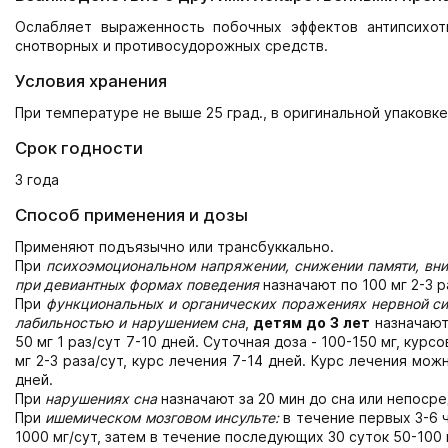
Ослабляет выраженность побочных эффектов антипсихотич
снотворных и противосудорожных средств.
Условия хранения
При температуре не выше 25 град., в оригинальной упаковке
Срок годности
3 года
Способ применения и дозы
Применяют подъязычно или трансбуккально.
При
психоэмоциональном напряжении, снижении памяти, вни
при девиантных формах поведения
назначают по 100 мг 2-3 р
При
функциональных и органических поражениях нервной с
лабильностью и нарушением сна
,
детям до 3 лет
назначают 
50 мг 1 раз/сут 7-10 дней. Суточная доза - 100-150 мг, курс
мг 2-3 раза/сут, курс лечения 7-14 дней. Курс лечения мо
дней.
При
нарушениях сна
назначают за 20 мин до сна или непосре
При
ишемическом мозговом инсульте:
в течение первых 3-6 ч
1000 мг/сут, затем в течение последующих 30 суток 50-100 м