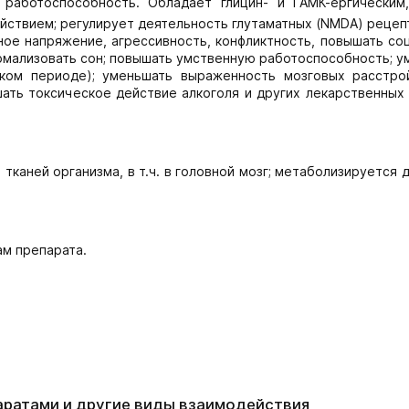
работоспособность. Обладает глицин- и ГАМК-ергическим
ствием; регулирует деятельность глутаматных (NMDA) рецеп
ое напряжение, агрессивность, конфликтность, повышать со
ормализовать сон; повышать умственную работоспособность; 
еском периоде); уменьшать выраженность мозговых расстро
ать токсическое действие алкоголя и других лекарственных 
тканей организма, в т.ч. в головной мозг; метаболизируется 
ам препарата.
аратами и другие виды взаимодействия