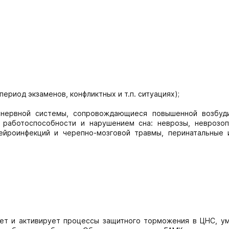
ериод экзаменов, конфликтных и т.п. ситуациях);
я нервной системы, сопровождающиеся повышенной возбуд
 работоспособности и нарушением сна: неврозы, неврозо
нейроинфекций и черепно-мозговой травмы, перинатальные 
ует и активирует процессы защитного торможения в ЦНС, у