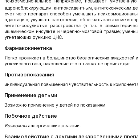
психоэмоциональное напряжение, повышает умственную 
адреноблокирующим, антиоксидантным, антитоксическим дей
счет чего препарат способен уменьшать психоэмоциональн
адаптацию; улучшать настроение; облегчать засыпание и н
вегето-сосудистые расстройства (в т.ч. в климактерич
ишемическом инсульте и черепно-мозговой травме; уменьш
угнетающих функцию ЦНС.
Фармакокинетика
Легко проникает в большинство биологических жидкостей и 
углекислого газа, накопление его в тканях не происходит.
Противопоказания
индивидуальная повышенная чувствительность к компонент
Применение детьми
Возможно применение у детей по показаниям.
Побочное действие
Возможны
аллергические реакции.
Взаимодействие с другими лекарственными преп