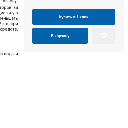
, альфа
-
1
торов, за
циальную
Купить в 1 клик
уменьшать
йств при
средств,
В корзину
до воды и