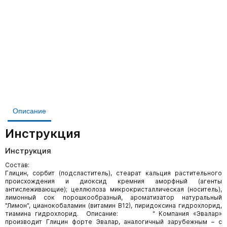
Описание
Инструкция
Инструкция
Состав:
Глицин, сорбит (подсластитель), стеарат кальция растительного
происхождения и диоксид кремния аморфный (агенты
антислеживающие); целлюлоза микрокристаллическая (носитель),
лимонный сок порошкообразный, ароматизатор натуральный
"Лимон", цианокобаламин (витамин В12), пиридоксина гидрохлорид,
тиамина гидрохлорид. Описание: " Компания «Эвалар»
производит Глицин форте Эвалар, аналогичный зарубежным – с