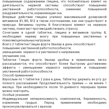
повышенным содержанием глицина, что положительно влияет на
деятельность нервной системы: способствует повышению
умственной работоспособности, снижению повышенной
раздражительности, нормализации сна.
Впервые действие глицина усилено максимальной дозировкой
витаминов B1, B6, B12 в таком соотношении, как они существуют в
природе. Витамины группы В благотворно влияют на нервную
систему, помогают противодействовать стрессу.
Сочетание в одной таблетке, глицина и витаминов группы В,
необходимо нашему мозгу при повышенных умственных и
психоэмоциональных нагрузках.
Всего 2 таблетки Глицин форте Эвалар в день способствуют:
повышению умственной работоспособности;
уменьшению нервного и умственного напряжения;
улучшению сна.
Таблетки Глицин форте Эвалар удобны в применении, легко
рассасываются, что способствует более быстрому достижению
эффекта – уменьшению нервного напряжения и повышению
умственной работоспособности.
Способ применения:
Взрослым по 1 таблетке 2 раза в день. Таблетку держать во рту до
полного рассасывания. Продолжительность приема — не менее 1
месяца. При необходимости после 10-дневного перерыва прием
можно повторять.
Особые указания:
Индивидуальная непереносимость компонентов, беременность,
кормление грудью. Перед применением необходимо
проконсультироваться с врачом.