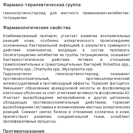
Фармако-терапевтическая группа
глюкокортикостероид для местного применения+антибиотик-
тетрациклин
Фармакологические свойства
Комбинированный препарат, угнетает развитие воспалительных
реакций кожи, особенно аллергического происхождения,
осложненных бактериальной инфекцией, в результате суммарного
действия компонентов, входящих в состав препарата.
Окситетрациклин-антибиотик из группы тетрациклинов, оказывает
бактериостатическое действие. Активен в отношении
грамположительных и грамотрицательных бактерий, Rickettsia spp.,
Treponema spp., Chlamydia spp., Mycoplasma spp.
Гидрокортизон - глюкокортикостероид, оказывает
противовоспалительный, противоаллергический,
антиэкссудативный и противозудный эффекты. Тормозит фагоцитоз.
Уменьшает образование арахидоновой кислоты из фосфолипидов
клеточных оболочек за счет угнетения активности фосфолипазы А2.
Угнетает высвобождение интерлейкинов и других цитокинов,
обладающих противовоспалительным действием; тормозит
высвобождение гистамина и возникновение местных аллергических
реакций. Снижает синтез белков и отложение коллагена в коже,
препятствует развитию соединительной ткани, ослабляет
пролиферативные процессы.
Противопоказания