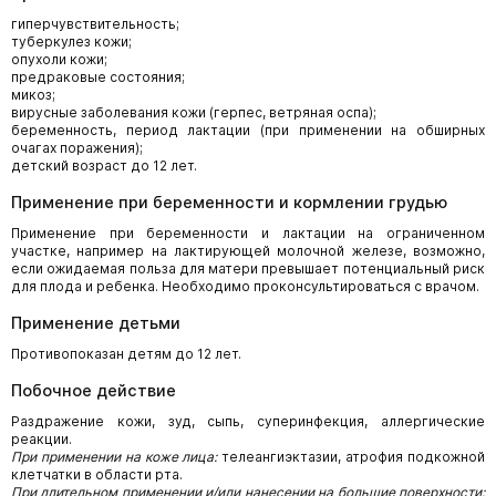
гиперчувствительность;
туберкулез кожи;
опухоли кожи;
предраковые состояния;
микоз;
вирусные заболевания кожи (герпес, ветряная оспа);
беременность, период лактации (при применении на обширных
очагах поражения);
детский возраст до 12 лет.
Применение при беременности и кормлении грудью
Применение при беременности и лактации на ограниченном
участке, например на лактирующей молочной железе, возможно,
если ожидаемая польза для матери превышает потенциальный риск
для плода и ребенка. Необходимо проконсультироваться с врачом.
Применение детьми
Противопоказан детям до 12 лет.
Побочное действие
Раздражение кожи, зуд, сыпь, суперинфекция, аллергические
реакции.
При применении на коже лица:
телеангиэктазии, атрофия подкожной
клетчатки в области рта.
При длительном применении и/или нанесении на большие поверхности: