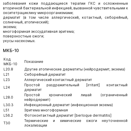
заболевания кожи поддающиеся терапии ГКС и осложненные
вторичной бактериальной инфекцией, вызванной чувствительными к
окситетрациклину микроорганизмами;
дерматит (в том числе аллергический, котактный, себорейный,
солнечный, атопический);
экзема;
многоформная экссудативная эритема;
поверхностные ожоги;
укусы насекомых.
МКБ-10
Код
Показание
МКБ-10
L20.8
Другие атопические дерматиты (нейродермит, экзема)
L21
Себорейный дерматит
L23
Аллергический контактный дерматит
Простой раздражительный [irritant] контактный
L24
дерматит
Простой хронический лишай (ограниченный
L28.0
нейродермит)
L30.3
Инфекционный дерматит (инфекционная экзема)
L51
Эритема многоформная
L56.2
Фотоконтактный дерматит [berloque dermatitis]
Термические и химические ожоги неуточненной
T30
локализации