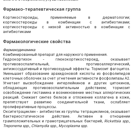
Фармако-терапевтическая группа
Кортикостероиды, применяемые в дерматологии;
кортикостероиды в комбинации с антибиотиками;
кортикостероиды с низкой активностью в комбинации с
антибиотиками
Фармакологические свойства
Фармакодинамика
Комбинированный препарат для наружного применения.
Гидрокортизон - глюкокортикостероид, оказывает
противовоспалительный, противоаллергический,
антиэкссудативный и противозудный эффекты. Тормозит фагоцитоз.
Уменьшает образование арахидоновой кислоты из фосфолипидов
клеточных оболочек за счет угнетения активности фосфолипазы А2.
Угнетает высвобождение интерлейкинов и других цитокинов,
обладающих противовоспалительным действием; тормозит
освобождение гистамина и возникновение местных аллергических
реакций. Снижает синтез белков и отложение коллагена в коже,
препятствует развитию соединительной ткани, ослабляет
пролиферативные процессы.
Окситетрациклин - антибиотик из группы тетрациклинов, оказывает
бактериостатическое действие. Активен в отношении
грамположительных и грамотрицательных бактерий,
Rickettsia
spp
.,
Treponema
spp
.,
Chlamydia
spp
.,
Mycoplasma
spp
.