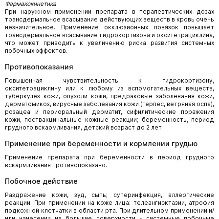
Фармакокинетика
При наружном применении препарата в терапевтических дозах
трансдермальное всасывание действующих веществ в кровь очень
незначительное. Применение окклюзионных повязок повышает
трансдермальное всасывание гидрокортизона и окситетрациклина,
что может приводить к увеличению риска развития системных
побочных эффектов.
Противопоказания
Повышенная чувствительность к гидрокортизону,
окситетрациклину или к любому из вспомогательных веществ,
туберкулез кожи, опухоли кожи, предраковые заболевания кожи,
дерматомикоз, вирусные заболевания кожи (герпес, ветряная оспа),
розацеа и периоральный дерматит, сифилитические поражения
кожи, поствакцинальные кожные реакции; беременность, период
грудного вскармливания, детский возраст до 2 лет.
Применение при беременности и кормлении грудью
Применение препарата при беременности в период грудного
вскармливания противопоказано.
Побочное действие
Раздражение кожи, зуд, сыпь; суперинфекция, аллергические
реакции. При применении на коже лица: телеангиэктазии, атрофия
подкожной клетчатки в области рта. При длительном применении и/
или нанесении на большие поверхности - системные побочные