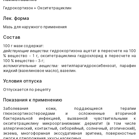
Гидрокортизон + Окситетрациклин
Лек. форма
Мазь для наружного применения
Состав
100 г мази содержат:
действующие вещества:
гидрокортизона ацетат в пересчете на 100
% вещество - 1 г, окситетрациклина гидрохлорид в пересчете на
100 % вещество - 3 г;
вспомогательные вещества:
метилпарагидроксибензоат, парафин
жидкий (вазелиновое масло), вазелин.
Условия отпуска
Отпускается по рецепту
Показания к применению
Заболевания кожи, поддающиеся терапии
глюкокортикостероидами и осложненные вторичной
бактериальной инфекцией, вызванной чувствительными к
окситетрациклину микроорганизмами: дерматит (в том числе
аллергический, контактный, себорейный, солнечный, атопический),
экзема, многоформная экссудативная эритема, поверхностные
ожоги и отморожения, укусы насекомых.