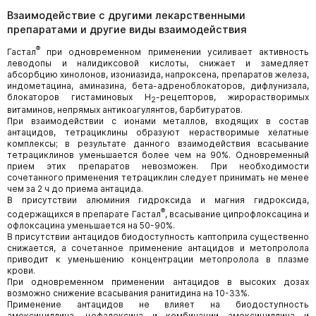
Взаимодействие с другими лекарственными
препаратами и другие виды взаимодействия
®
Гастал
при одновременном применении усиливает активность
леводопы и налидиксовой кислоты, снижает и замедляет
абсорбцию хинолонов, изониазида, напроксена, препаратов железа,
индометацина, аминазина, бета-адреноблокаторов, дифлунизала,
блокаторов гистаминовых Н
-рецепторов, жирорастворимых
2
витаминов, непрямых антикоагулянтов, барбитуратов.
При взаимодействии с ионами металлов, входящих в состав
антацидов, тетрациклины образуют нерастворимые хелатные
комплексы; в результате данного взаимодействия всасывание
тетрациклинов уменьшается более чем на 90%. Одновременный
прием этих препаратов невозможен. При необходимости
сочетанного применения тетрациклин следует принимать не менее
чем за 2 ч до приема антацида.
В присутствии алюминия гидроксида и магния гидроксида,
®
содержащихся в препарате Гастал
, всасывание ципрофлоксацина и
офлоксацина уменьшается на 50-90%.
В присутствии антацидов биодоступность каптоприла существенно
снижается, а сочетанное применение антацидов и метопролола
приводит к уменьшению концентрации метопролола в плазме
крови.
При одновременном применении антацидов в высоких дозах
возможно снижение всасывания ранитидина на 10-33%.
Применение антацидов не влияет на биодоступность
амоксициллина, цефалексина и комбинации амоксициллина и