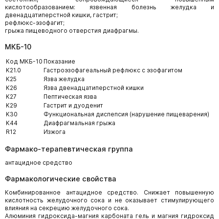
кислотообразованием: язвенная болезнь желудка и
двенадцатиперстной кишки, гастрит;
рефлюкс-эзофагит;
грыжа пищеводного отверстия диафрагмы.
МКБ-10
Код МКБ-10
Показание
K21.0
Гастроэзофагеальный рефлюкс с эзофагитом
K25
Язва желудка
K26
Язва двенадцатиперстной кишки
K27
Пептическая язва
K29
Гастрит и дуоденит
K30
Функциональная диспепсия (нарушение пищеварения)
K44
Диафрагмальная грыжа
R12
Изжога
Фармако-терапевтическая группа
антацидное средство
Фармакологические свойства
Комбинированное антацидное средство. Снижает повышенную
кислотность желудочного сока и не оказывает стимулирующего
влияния на секрецию желудочного сока.
Алюминия гидроксида-магния карбоната гель и магния гидроксид