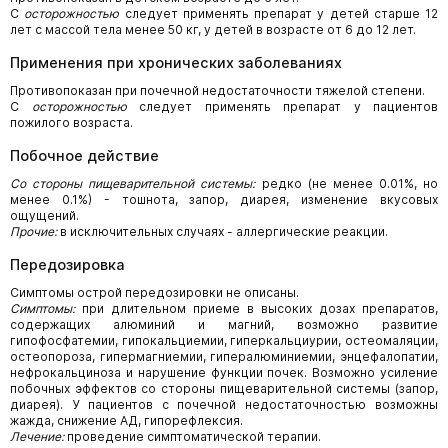
С
осторожностью
следует применять препарат у детей старше 12
лет с массой тела менее 50 кг, у детей в возрасте от 6 до 12 лет.
Применения при хронических заболеваниях
Противопоказан при почечной недостаточности тяжелой степени.
С
осторожностью
следует применять препарат у пациентов
пожилого возраста.
Побочное действие
Со стороны пищеварительной системы:
редко (не менее 0.01%, но
менее 0.1%) - тошнота, запор, диарея, изменение вкусовых
ощущений.
Прочие:
в исключительных случаях - аллергические реакции.
Передозировка
Симптомы острой передозировки не описаны.
Симптомы:
при длительном приеме в высоких дозах препаратов,
содержащих алюминий и магний, возможно развитие
гипофосфатемии, гипокальциемии, гиперкальциурии, остеомаляции,
остеопороза, гипермагниемии, гипералюминиемии, энцефалопатии,
нефрокальциноза и нарушение функции почек. Возможно усиление
побочных эффектов со стороны пищеварительной системы (запор,
диарея). У пациентов с почечной недостаточностью возможны
жажда, снижение АД, гипорефлексия.
Лечение:
проведение симптоматической терапии.