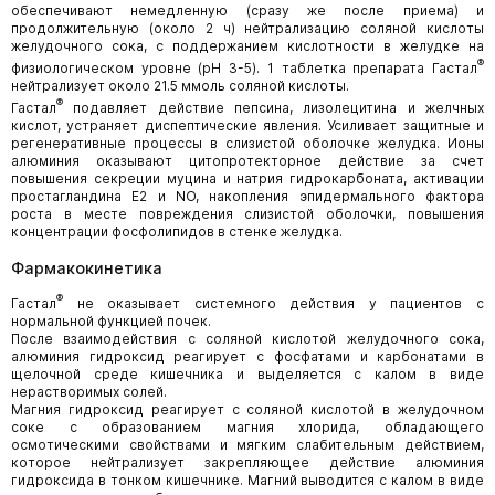
обеспечивают немедленную (сразу же после приема) и
продолжительную (около 2 ч) нейтрализацию соляной кислоты
желудочного сока, с поддержанием кислотности в желудке на
®
физиологическом уровне (pH 3-5). 1 таблетка препарата Гастал
нейтрализует около 21.5 ммоль соляной кислоты.
®
Гастал
подавляет действие пепсина, лизолецитина и желчных
кислот, устраняет диспептические явления. Усиливает защитные и
регенеративные процессы в слизистой оболочке желудка. Ионы
алюминия оказывают цитопротекторное действие за счет
повышения секреции муцина и натрия гидрокарбоната, активации
простагландина E2 и NO, накопления эпидермального фактора
роста в месте повреждения слизистой оболочки, повышения
концентрации фосфолипидов в стенке желудка.
Фармакокинетика
®
Гастал
не оказывает системного действия у пациентов с
нормальной функцией почек.
После взаимодействия с соляной кислотой желудочного сока,
алюминия гидроксид реагирует с фосфатами и карбонатами в
щелочной среде кишечника и выделяется с калом в виде
нерастворимых солей.
Магния гидроксид реагирует с соляной кислотой в желудочном
соке с образованием магния хлорида, обладающего
осмотическими свойствами и мягким слабительным действием,
которое нейтрализует закрепляющее действие алюминия
гидроксида в тонком кишечнике. Магний выводится с калом в виде