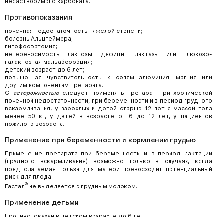
нерастворимого карбоната.
Противопоказания
почечная недостаточность тяжелой степени;
болезнь Альцгеймера;
гипофосфатемия;
непереносимость лактозы, дефицит лактазы или глюкозо-
галактозная мальабсорбция;
детский возраст до 6 лет;
повышенная чувствительность к солям алюминия, магния или
другим компонентам препарата.
С
осторожностью
следует применять препарат при хронической
почечной недостаточности, при беременности и в период грудного
вскармливания, у взрослых и детей старше 12 лет с массой тела
менее 50 кг, у детей в возрасте от 6 до 12 лет, у пациентов
пожилого возраста.
Применение при беременности и кормлении грудью
Применение препарата при беременности и в период лактации
(грудного вскармливания) возможно только в случаях, когда
предполагаемая польза для матери превосходит потенциальный
риск для плода.
®
Гастал
не выделяется с грудным молоком.
Применение детьми
Противопоказан в детском возрасте до 6 лет.