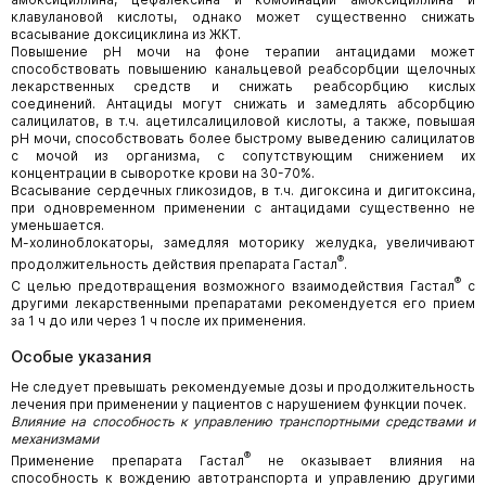
клавулановой кислоты, однако может существенно снижать
всасывание доксициклина из ЖКТ.
Повышение pH мочи на фоне терапии антацидами может
способствовать повышению канальцевой реабсорбции щелочных
лекарственных средств и снижать реабсорбцию кислых
соединений. Антациды могут снижать и замедлять абсорбцию
салицилатов, в т.ч. ацетилсалициловой кислоты, а также, повышая
pH мочи, способствовать более быстрому выведению салицилатов
с мочой из организма, с сопутствующим снижением их
концентрации в сыворотке крови на 30-70%.
Всасывание сердечных гликозидов, в т.ч. дигоксина и дигитоксина,
при одновременном применении с антацидами существенно не
уменьшается.
М-холиноблокаторы, замедляя моторику желудка, увеличивают
®
продолжительность действия препарата Гастал
.
®
С целью предотвращения возможного взаимодействия Гастал
с
другими лекарственными препаратами рекомендуется его прием
за 1 ч до или через 1 ч после их применения.
Особые указания
Не следует превышать рекомендуемые дозы и продолжительность
лечения при применении у пациентов с нарушением функции почек.
Влияние на способность к управлению транспортными средствами и
механизмами
®
Применение препарата Гастал
не оказывает влияния на
способность к вождению автотранспорта и управлению другими