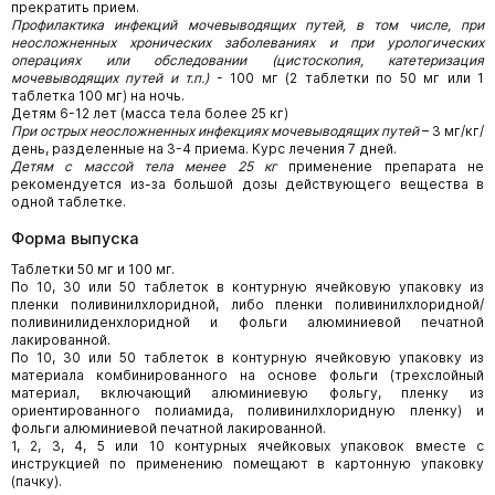
прекратить прием.
Профилактика инфекций мочевыводящих путей, в том числе, при
неосложненных хронических заболеваниях и при урологических
операциях или обследовании (цистоскопия, катетеризация
мочевыводящих путей и т.п.)
- 100 мг (2 таблетки по 50 мг или 1
таблетка 100 мг) на ночь.
Детям 6-12 лет (масса тела более 25 кг)
При острых неосложненных инфекциях мочевыводящих путей
– 3 мг/кг/
день, разделенные на 3-4 приема. Курс лечения 7 дней.
Детям с массой тела менее 25 кг
применение препарата не
рекомендуется из-за большой дозы действующего вещества в
одной таблетке.
Форма выпуска
Таблетки 50 мг и 100 мг.
По 10, 30 или 50 таблеток в контурную ячейковую упаковку из
пленки поливинилхлоридной, либо пленки поливинилхлоридной/
поливинилиденхлоридной и фольги алюминиевой печатной
лакированной.
По 10, 30 или 50 таблеток в контурную ячейковую упаковку из
материала комбинированного на основе фольги (трехслойный
материал, включающий алюминиевую фольгу, пленку из
ориентированного полиамида, поливинилхлоридную пленку) и
фольги алюминиевой печатной лакированной.
1, 2, 3, 4, 5 или 10 контурных ячейковых упаковок вместе с
инструкцией по применению помещают в картонную упаковку
(пачку).