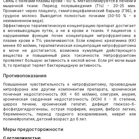
Связь с белками плазмы крови - 60 %. Метаболизируется в печени и
мышечной ткани. Период полувыведения (Т½) - 20-25 мин.
Проникает через плаценту, гематоэнцефалический барьер (ГЭБ), в
грудное молоко. Выводится полностью почками (30-50 % - в
неизмененном виде).
Эффективную терапевтическую концентрацию препарат достигает
в мочевыводящих путях, а не в крови и тканях. У пациентов с
нарушениями функции почек концентрация нитрофурантоина в
плазме крови и Т½ увеличиваются. Если клиренс креатинина (КК)
менее 60 мл/мин, терапевтическая концентрация нитрофурантоина
в моче не достигается, возможна кумуляция действующего
вещества и повышенный риск токсичности. Нитрофурантоин
проявляет большую активность в кислой моче. Если pH мочи выше
8, то препарат теряет бактерицидную активность.
Противопоказания
Повышенная чувствительность к нитрофурантоину, производным
нитрофурана или другим компонентам препарата, хроническая
почечная недостаточность (КК < 60 мл/мин), олигурия, анурия,
хроническая сердечная недостаточность (ХСН) II - III степени,
цирроз печени, хронический гепатит, дефицит глюкозо-6-
фосфатдегидрогеназы, острая порфирия, анурия, фиброз легких,
беременность, период грудного вскармливания, неврит или
полинейропатия, детский возраст до 6 лет.
Меры предосторожности
С осторожностью