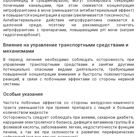
(пробенецид и сульфинпиразон), могут блокировать секрецию
почечными канальцами, при этом снижается концентрация
нитрофурантоина в моче (уменьшается антибактериальный эффект)
и повышается концентрация в крови (увеличивается токсичность).
Антибактериальное действие нитрофурантоина снижается в
щелочной среде, поэтому не рекомендуют сочетать
нитрофурантоин с препаратами, повышающими pH мочи (натрия
гидрогенкарбонат).
Влияние на управление транспортными средствами и
механизмами
В период лечения необходимо соблюдать осторожность при
управлении транспортными средствами и занятии другими
потенциально опасными видами деятельности, требующими
повышенной концентрации внимания и быстроты психомоторных
реакций, в связи с побочными эффектами со стороны нервной
системы.
Особые указания
Частота побочных эффектов со стороны желудочно-кишечного
тракта уменьшается при приеме препарата с пищей и большим
количеством жидкости.
Осторожность следует соблюдать при анемии, сахарном диабете,
нарушении электролитного баланса, дефиците витаминов группы В и
фолиевой кислоты, заболеваниях легких, недостаточности функции
печени, а так же при склонности к развитию периферических
нейропатий (зуд рук или ног, онемение).