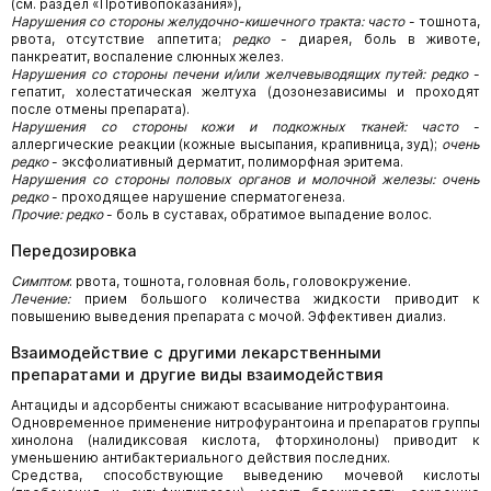
(см. раздел «Противопоказания»),
Нарушения со стороны желудочно-кишечного тракта: часто
- тошнота,
рвота, отсутствие аппетита;
редко
- диарея, боль в животе,
панкреатит, воспаление слюнных желез.
Нарушения со стороны печени и/или желчевыводящих путей: редко
-
гепатит, холестатическая желтуха (дозонезависимы и проходят
после отмены препарата).
Нарушения со стороны кожи и подкожных тканей: часто
-
аллергические реакции (кожные высыпания, крапивница, зуд);
очень
редко
- эксфолиативный дерматит, полиморфная эритема.
Нарушения со стороны половых органов и молочной железы: очень
редко
- проходящее нарушение сперматогенеза.
Прочие: редко
- боль в суставах, обратимое выпадение волос.
Передозировка
Симптом
: рвота, тошнота, головная боль, головокружение.
Лечение:
прием большого количества жидкости приводит к
повышению выведения препарата с мочой. Эффективен диализ.
Взаимодействие с другими лекарственными
препаратами и другие виды взаимодействия
Антациды и адсорбенты снижают всасывание нитрофурантоина.
Одновременное применение нитрофурантоина и препаратов группы
хинолона (налидиксовая кислота, фторхинолоны) приводит к
уменьшению антибактериального действия последних.
Средства, способствующие выведению мочевой кислоты