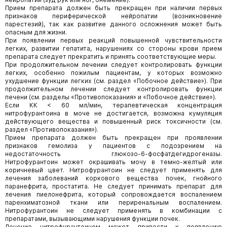
Прием препарата должен быть прекращен при наличии первых
признаков периферической нейропатии (возникновение
парестезий), так как развитие данного осложнения может быть
опасным для жизни.
При появлении первых реакций повышенной чувствительности
легких, развитии гепатита, нарушениях со стороны крови прием
препарата следует прекратить и принять соответствующие меры.
При продолжительном лечении следует контролировать функции
легких, особенно пожилым пациентам, у которых возможно
ухудшение функции легких (см. раздел «Побочное действие»). При
продолжительном лечении следует контролировать функции
печени (см. разделы «Противопоказания» и «Побочное действие»).
Если КК < 60 мл/мин, терапевтическая концентрация
нитрофурантоина в моче не достигается, возможна кумуляция
действующего вещества и повышенный риск токсичности (см.
раздел «Противопоказания»).
Прием препарата должен быть прекращен при проявлении
признаков гемолиза у пациентов с подозрением на
недостаточность глюкозо-6-фосфатдегидрогеназы.
Нитрофурантоин может окрашивать мочу в темно-желтый или
коричневый цвет. Нитрофурантоин не следует применять для
лечения заболеваний коркового вещества почек, гнойного
паранефрита, простатита. Не следует принимать препарат для
лечения пиелонефрита, который сопровождается воспалением
паренхиматозной ткани или периренальным воспалением.
Нитрофурантоин не следует применять в комбинации с
препаратами, вызывающими нарушения функции почек.
Лечение нитрофурантоином может привести к появлению