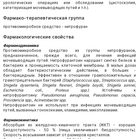
урологических операциях или обследовании (цистоскопия,
катетеризация мочевыводящих путей и т.п.).
Фармако-терапевтическая группа
противомикробное средство - нитрофуран
Фармакологические свойства
Фармакодинамика
Противомикробное средство из группы нитрофуранов,
предназначенное, прежде всего, для лечения инфекций
мочевыводящих путей. Нитрофурантоин нарушает синтез белков в
бактериях и проницаемость клеточной мембраны. В малых дозах
обладает бактериостатическим действием, в больших -
бактерицидным. Эффективен в отношении грамположительных и
грамотрицательных бактерий
(Staphylococcus spp., Streptococcus spp.,
Shigella dysenteria, Shigella flexneri, Shigella boydii, Shigella sonnei,
Escherichia coli., Proteus spp.)
. Устойчивы к
нитрофурантоину:
Pseudomonas aeruginosa, Pseudomonas cepacia,
Providencia spp., Acinetobacter spp.
Нитрофурантоин не используют при инфекциях мочевыводящих
путей, вызванных гонококками, хламидиями, микоплазмами.
Фармакокинетика
Абсорбция из желудочно-кишечного тракта (ЖКТ) - хорошая.
Биодоступность - 50 % (пища увеличивает биодоступность).
Скорость всасывания зависит от размеров кристаллов.