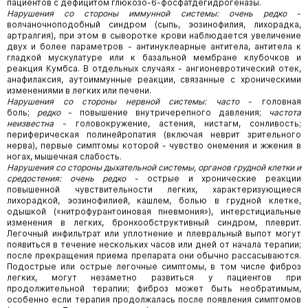
пациентов с дефицитом глюкозо-6-фосфатдегидрогеназы.
Нарушения со стороны иммунной системы: очень редко
-
волчаночноподобный синдром (сыпь, эозинофилия, лихорадка,
артралгия), при этом в сыворотке крови наблюдается увеличение
двух и более параметров - антинуклеарные антитела, антитела к
гладкой мускулатуре или к базальной мембране клубочков и
реакция Кумбса. В отдельных случаях - ангионевротический отек,
анафилаксия, аутоиммунные реакции, связанные с хроническими
изменениями в легких или печени.
Нарушения со стороны нервной системы: часто
- головная
боль;
редко
- повышение внутричерепного давления;
частота
неизвестна
- головокружение, астения, нистагм, сонливость;
периферическая полинейропатия (включая неврит зрительного
нерва), первые симптомы которой - чувство онемения и жжения в
ногах, мышечная слабость.
Нарушения со стороны дыхательной системы, органов грудной клетки и
средостения: очень редко
- острые и хронические реакции
повышенной чувствительности легких, характеризующиеся
лихорадкой, эозинофилией, кашлем, болью в грудной клетке,
одышкой («нитрофурантоиновая пневмония»), интерстициальные
изменения в легких, бронхообструктивный синдром, плеврит.
Легочный инфильтрат или уплотнение и плевральный выпот могут
появиться в течение нескольких часов или дней от начала терапии;
после прекращения приема препарата они обычно рассасываются.
Подострые или острые легочные симптомы, в том числе фиброз
легких, могут незаметно развиться у пациентов при
продолжительной терапии; фиброз может быть необратимым,
особенно если терапия продолжалась после появления симптомов