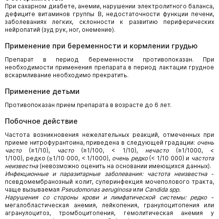
При сахарном диабете, анемии, нарушении электролитного баланса,
дефиците витаминов группы В, недостаточности функции печени,
заболеваниях легких, склонности к развитию периферических
нейропатий (зуд рук, ног, онемение).
Применение при беременности и кормлении грудью
Препарат в период беременности противопоказан. При
необходимости применения препарата в период лактации грудное
вскармливание необходимо прекратить.
Применение детьми
Противопоказан прием препарата в возрасте до 6 лет.
Побочное действие
Частота возникновения нежелательных реакций, отмеченных при
приеме нитрофурантоина, приведена в следующей градации:
очень
часто
(≥1/10),
часто
(≥1/100, < 1/10),
нечасто
(≥1/1000, <
1/100), редко (≥1/10 000, < 1/1000),
очень редко
(< 1/10 000) и
частота
неизвестна
(невозможно оценить на основании имеющихся данных).
Инфекционные и паразитарные заболевания: частота неизвестна
-
псевдомембранозный колит, суперинфекция мочеполового тракта,
чаще вызываемая
Pseudomonas aeruginosa
или
Candida spp.
Нарушения со стороны крови и лимфатической системы: редко
-
мегалобластическая анемия, лейкопения, гранулоцитопения или
агранулоцитоз, тромбоцитопения, гемолитическая анемия у