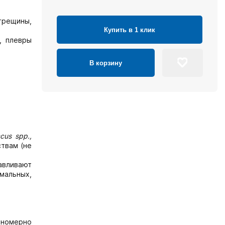
трещины,
Купить в 1 клик
, плевры
В корзину
cus spp.,
твам (не
авливают
мальных,
вномерно