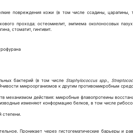
 мелкие повреждения кожи (в том числе ссадины, царапины, 
ухового прохода; остеомиелит, эмпиема околоносовых пазух
ина, стоматит, гингивит.
трофурана
льных бактерий (в том числе
Staphylococcus spp., Streptococ
йчивости микроорганизмов к другим противомикробным средс
ств механизмом действия: микробные флавопротеины восстан
изводные изменяют конформацию белков, в том числе рибосо
й степени.
тельное. Проникает через гистогематические барьеры и ра