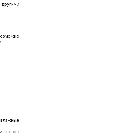
 другими
возможно
).
 влажные
ит после