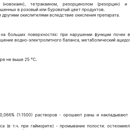
(новокаин), тетракаином, резорцинолом (резорцин) и
ашенных в розовый или буроватый цвет продуктов.
 другими окислителями вследствие окисления препарата.
 на больших поверхностях: при нарушении функции почек 
шение водно-электролитного баланса, метаболический ацидоз
ре не выше 25 °С.
 0,066% (1:1500) растворов - орошают раны и накладывают
а (в т.ч. при гайморите) - промывание полости; остеомиел