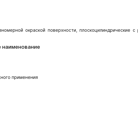
вномерной окраской поверхности, плоскоцилиндрические с 
е наименование
жного применения