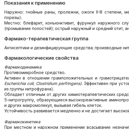
Показания к применению
Наружно: гнойные раны, пролежни, ожоги II-III степени,
порезы).
Местно: блефарит, конъюнктивит, фурункул наружного сл
(промывание полостей); острый наружный и средний отит, анг
Фармако-терапевтическая группа
Антисептики и дезинфицирующие средства; производные ни
Фармакологические свойства
Фармакодинамика
Противомикробное средство.
Активен в отношении грамположительных и грамотрицате
Escherichia coli, Clostridium perfringens).
Эффективен при усто
из группы нитрофурана).
Обладает отличным от других химиотерапевтических сред
5-нитрогруппу, образующиеся высокореактивные аминопро
и других макромолекул, вызывая гибель клеток.
Устойчивость развивается медленно и не достигает высоко
Фармакокинетика
При местном и наружном применении всасывание незначи