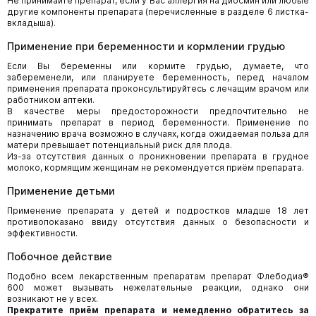
Не принимайте препарат, если у Вас аллергия на диосмин или любые
другие компоненты препарата (перечисленные в разделе 6 листка-
вкладыша).
Применение при беременности и кормлении грудью
Если Вы беременны или кормите грудью, думаете, что
забеременели, или планируете беременность, перед началом
применения препарата проконсультируйтесь с лечащим врачом или
работником аптеки.
В качестве меры предосторожности предпочтительно не
принимать препарат в период беременности. Применение по
назначению врача возможно в случаях, когда ожидаемая польза для
матери превышает потенциальный риск для плода.
Из-за отсутствия данных о проникновении препарата в грудное
молоко, кормящим женщинам не рекомендуется приём препарата.
Применение детьми
Применение препарата у детей и подростков младше 18 лет
противопоказано ввиду отсутствия данных о безопасности и
эффективности.
Побочное действие
Подобно всем лекарственным препаратам препарат Флебодиа®
600 может вызывать нежелательные реакции, однако они
возникают не у всех.
Прекратите приём препарата и немедленно обратитесь за