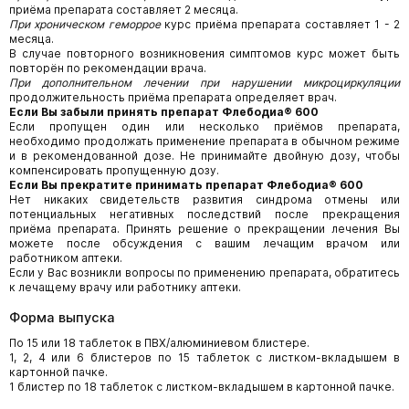
приёма препарата составляет 2 месяца.
При хроническом геморрое
курс приёма препарата составляет 1 - 2
месяца.
В случае повторного возникновения симптомов курс может быть
повторён по рекомендации врача.
При дополнительном лечении при нарушении микроциркуляции
продолжительность приёма препарата определяет врач.
Если Вы забыли принять препарат Флебодиа® 600
Если пропущен один или несколько приёмов препарата,
необходимо продолжать применение препарата в обычном режиме
и в рекомендованной дозе. Не принимайте двойную дозу, чтобы
компенсировать пропущенную дозу.
Если Вы прекратите принимать препарат Флебодиа® 600
Нет никаких свидетельств развития синдрома отмены или
потенциальных негативных последствий после прекращения
приёма препарата. Принять решение о прекращении лечения Вы
можете после обсуждения с вашим лечащим врачом или
работником аптеки.
Если у Вас возникли вопросы по применению препарата, обратитесь
к лечащему врачу или работнику аптеки.
Форма выпуска
По 15 или 18 таблеток в ПВХ/алюминиевом блистере.
1, 2, 4 или 6 блистеров по 15 таблеток с листком-вкладышем в
картонной пачке.
1 блистер по 18 таблеток с листком-вкладышем в картонной пачке.