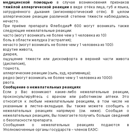
медицинской помощью
в случае возникновения признаков
тяжёлой аллергической реакции
в виде отёка лица, губ и языка,
затруднённого дыхания (ангионевротический отёк). В целом
аллергические реакции различной степени тяжести наблюдались
нечасто.
При приёме препарата Флебодиа® 600 могут возникать также
следующие нежелательные реакции:
часто (могут возникать не более чем у 1 человека из 10):
боль в области желудка (гастралгия);
нечасто (могут возникать не более чем у 1 человека из 100):
вздутие живота,
диарея,
ощущение тяжести или дискомфорта в верхней части живота
(диспепсия),
тошнота,
аллергические реакции (сыпь, зуд, крапивница);
редко (могут возникать не более чем у 1 человека из 1000):
рвота.
Сообщение о нежелательных реакциях
Если у Вас возникают какие-либо нежелательные реакции,
проконсультируйтесь с врачом или работником аптеки. Это
относится к любым нежелательным реакциям, в том числе не
указанным в листке-вкладыше. Вы также можете сообщить о
нежелательных реакциях напрямую (см. ниже). Сообщая о
нежелательных реакциях, Вы помогаете получить больше сведений
о безопасности препарата.
Сообщения о нежелательных реакциях подаются в
Уполномоченные органы государств – членов ЕАЭС: