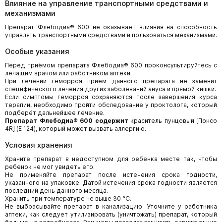
Влияние на управление транспортными средствами и
механизмами
Препарат Флебодиа® 600 не оказывает влияния на способность
управлять транспортными средствами и пользоваться механизмами.
Особые указания
Перед приёмом препарата Флебодиа® 600 проконсультируйтесь с
лечащим врачом или работником аптеки.
При лечении геморроя приём данного препарата не заменит
специфического лечения других заболеваний ануса и прямой кишки.
Если симптомы геморроя сохраняются после завершения курса
терапии, необходимо пройти обследование у проктолога, который
подберёт дальнейшее лечение.
Препарат Флебодиа®
600 содержит
краситель пунцовый [Понсо
4R] (E 124), который может вызвать аллергию.
Условия хранения
Храните препарат в недоступном для ребенка месте так, чтобы
ребенок не мог увидеть его.
Не применяйте препарат после истечения срока годности,
указанного на упаковке. Датой истечения срока годности является
последний день данного месяца.
Хранить при температуре не выше 30 °С.
Не выбрасывайте препарат в канализацию. Уточните у работника
аптеки, как следует утилизировать (уничтожать) препарат, который