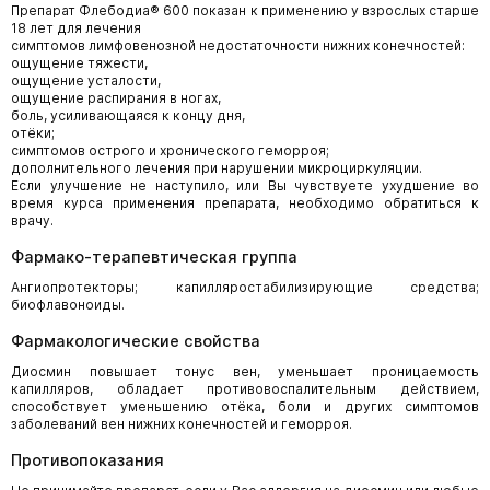
Препарат Флебодиа® 600 показан к применению у взрослых старше
18 лет для лечения
симптомов лимфовенозной недостаточности нижних конечностей:
ощущение тяжести,
ощущение усталости,
ощущение распирания в ногах,
боль, усиливающаяся к концу дня,
отёки;
симптомов острого и хронического геморроя;
дополнительного лечения при нарушении микроциркуляции.
Если улучшение не наступило, или Вы чувствуете ухудшение во
время курса применения препарата, необходимо обратиться к
врачу.
Фармако-терапевтическая группа
Ангиопротекторы; капилляростабилизирующие средства;
биофлавоноиды.
Фармакологические свойства
Диосмин повышает тонус вен, уменьшает проницаемость
капилляров, обладает противовоспалительным действием,
способствует уменьшению отёка, боли и других симптомов
заболеваний вен нижних конечностей и геморроя.
Противопоказания