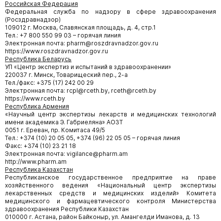
Российская Федерация
Федеральная служба по надзору в сфере здравоохранения
(Росздравнадзор)
109012 г. Москва, Славянская площадь, д. 4, стр.1
Тел.: +7 800 550 99 03 – горячая линия
Электронная почта: pharm@roszdravnadzor.gov.ru
https://www.roszdravnadzor.gov.ru
Республика Беларусь
УП «Центр экспертиз и испытаний в здравоохранении»
220037 г. Минск, Товарищеский пер., 2-а
Тел./факс: +375 (17) 242 00 29
Электронная почта: rcpl@rceth.by, rceth@rceth.by
https://www.rceth.by
Республика Армения
«Научный центр экспертизы лекарств и медицинских технологий
имени академика Э. Габриеляна» АОЗТ
0051 г. Ереван, пр. Комитаса 49/5
Тел.: +374 (10) 20 05 05, +374 (96) 22 05 05 – горячая линия
Факс: +374 (10) 23 21 18
Электронная почта: vigilance@pharm.am
http://www.pharm.am
Республика Казахстан
Республиканское государственное предприятие на праве
хозяйственного ведения «Национальный центр экспертизы
лекарственных средств и медицинских изделий» Комитета
медицинского и фармацевтического контроля Министерства
здравоохранения Республики Казахстан
010000 г. Астана, район Байконыр, ул. Амангелди Иманова, д. 13