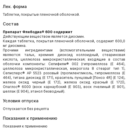
Лек. форма
Таблетки, покрытые пленочной оболочкой.
Состав
Препарат Флебодиа® 600 содержит
Действующим веществом является диосмин.
Каждая таблетка, покрытая пленочной оболочкой, содержит 600,0
мг диосмина.
Прочими ингредиентами (вспомогательными веществами)
являются: тальк, кремния диоксид коллоидный, стеариновая
кислота, целлюлоза микрокристаллическая; входящие в состав
оболочки компоненты: Сепифилм® 002 (гипромеллоза (Е 464),
целлюлоза микрокристаллическая, макрогола 8 стеарат тип 1),
Сеписперс® AP 5523 розовый (пропиленгликоль, гипромеллоза (Е
464), титана диоксид (Е 171), краситель пунцовый [Понсо 4R] (E 124),
железа оксид черный (Е 172), железа оксид красный (Е 172)),
Опаглос® 6000 (воск карнаубский (E 903), воск пчелиный (E 901),
шеллак (E 904), этанол безводный).
Условия отпуска
Отпускается без рецепта
Показания к применению
Показания к применению