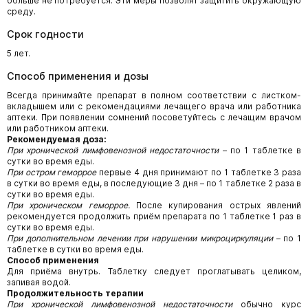
больше не потребуется. Эти меры позволят защитить окружающую
среду.
Срок годности
5 лет.
Способ применения и дозы
Всегда принимайте препарат в полном соответствии с листком-
вкладышем или с рекомендациями лечащего врача или работника
аптеки. При появлении сомнений посоветуйтесь с лечащим врачом
или работником аптеки.
Рекомендуемая доза:
При хронической лимфовенозной недостаточности
– по 1 таблетке в
сутки во время еды.
При остром геморрое
первые 4 дня принимают по 1 таблетке 3 раза
в сутки во время еды, в последующие 3 дня – по 1 таблетке 2 раза в
сутки во время еды.
При хроническом геморрое.
После купирования острых явлений
рекомендуется продолжить приём препарата по 1 таблетке 1 раз в
сутки во время еды.
При дополнительном лечении при нарушении микроциркуляции
– по 1
таблетке в сутки во время еды.
Способ применения
Для приёма внутрь. Таблетку следует проглатывать целиком,
запивая водой.
Продолжительность терапии
При хронической лимфовенозной недостаточности
обычно курс